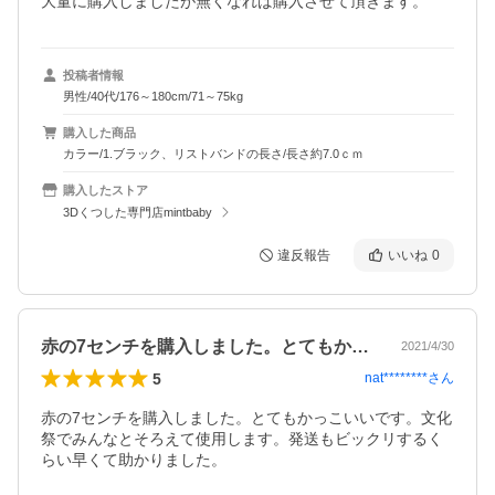
大量に購入しましたが無くなれば購入させて頂きます。
投稿者情報
男性/40代/176～180cm/71～75kg
購入した商品
カラー/1.ブラック、リストバンドの長さ/長さ約7.0ｃｍ
購入したストア
3Dくつした専門店mintbaby
違反報告
いいね
0
赤の7センチを購入しました。とてもかっ…
2021/4/30
5
nat********
さん
赤の7センチを購入しました。とてもかっこいいです。文化
祭でみんなとそろえて使用します。発送もビックリするく
らい早くて助かりました。