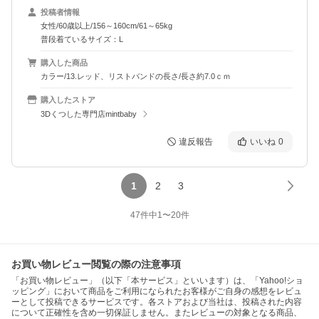
投稿者情報
女性/60歳以上/156～160cm/61～65kg
普段着ているサイズ：L
購入した商品
カラー/13.レッド、リストバンドの長さ/長さ約7.0ｃｍ
購入したストア
3Dくつした専門店mintbaby
違反報告
いいね
0
1
2
3
47
件中
1
〜
20
件
お買い物レビュー閲覧の際の注意事項
「お買い物レビュー」（以下「本サービス」といいます）は、「Yahoo!ショ
ッピング」において商品をご利用になられたお客様がご自身の感想をレビュ
ーとして投稿できるサービスです。各ストアおよび当社は、投稿された内容
について正確性を含め一切保証しません。またレビューの対象となる商品、