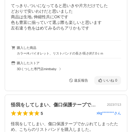
てっきり､ついになってると思いきや片方だけでした

どおりで安いわけだと思いました

商品は生地､伸縮性共にOKです

色も豊富に揃っていて選ぶ際も楽しいと思います

左右違う色をはめてみるのもアリかもです
購入した商品
カラー/4.バイオレット、リストバンドの長さ/長さ約7.0ｃｍ
購入したストア
3Dくつした専門店mintbaby
違反報告
いいね
0
怪我をしてしまい、傷口保護テープでかぶ…
2023/7/13
5
xkg********
さん
怪我をしてしまい、傷口保護テープでかぶれてしまったた
め、こちらのリストバンドを購入しました。
