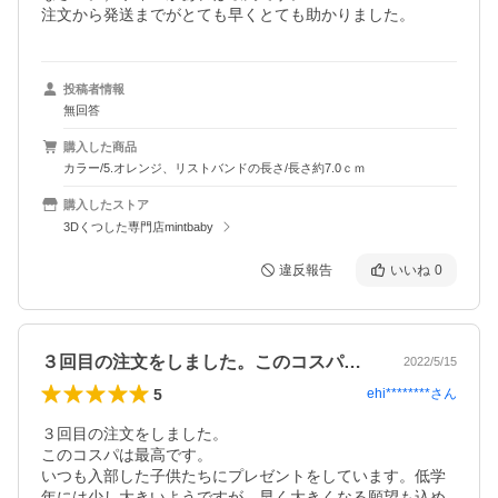
注文から発送までがとても早くとても助かりました。
投稿者情報
無回答
購入した商品
カラー/5.オレンジ、リストバンドの長さ/長さ約7.0ｃｍ
購入したストア
3Dくつした専門店mintbaby
違反報告
いいね
0
３回目の注文をしました。このコスパは最…
2022/5/15
5
ehi********
さん
３回目の注文をしました。

このコスパは最高です。

いつも入部した子供たちにプレゼントをしています。低学
年には少し大きいようですが、早く大きくなる願望も込め