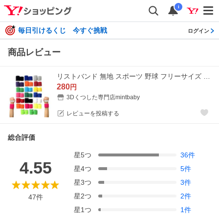
i
毎日引けるくじ 今すぐ挑戦
ログイン
商品レビュー
リストバンド 無地 スポーツ 野球 フリーサイズ 日本製 柔らかい パイル地１個（片方で） カラー15色 蛍光色５色 子供 大人 体育祭 運動会 ダンス お祭り
280
円
3Dくつした専門店mintbaby
レビューを投稿する
総合評価
星
5
つ
36
件
4.55
星
4
つ
5
件
星
3
つ
3
件
星
2
つ
2
件
47
件
星
1
つ
1
件