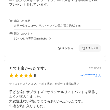
プレゼントをしています。
購入した商品
カラー/9.イエロー、リストバンドの長さ/長さ約7.0ｃｍ
購入したストア
3Dくつした専門店mintbaby
違反報告
いいね
0
とても良かったです。
2019/5/15
5
sah********
さん
サイズ
：
ちょうどよい
、
生地
：
薄め
、
伸縮性
：
非常に悪い
子ども達にサプライズでオリジナルリストバンドを製作し
ようと購入しました。

大変迅速ない対応でとてもありがたかったです。

生地も気に入りました。