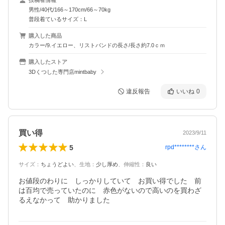
男性/40代/166～170cm/66～70kg
普段着ているサイズ：L
購入した商品
カラー/9.イエロー、リストバンドの長さ/長さ約7.0ｃｍ
購入したストア
3Dくつした専門店mintbaby
違反報告
いいね
0
買い得
2023/9/11
5
rpd********
さん
サイズ
：
ちょうどよい
、
生地
：
少し厚め
、
伸縮性
：
良い
お値段のわりに　しっかりしていて　お買い得でした　前
は百均で売っていたのに　赤色がないので高いのを買わざ
るえなかって　助かりました