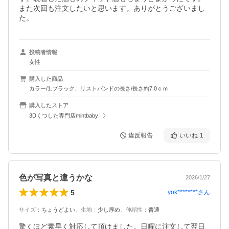
また次回も注文したいと思います。ありがとうございまし
た。
投稿者情報
女性
購入した商品
カラー/1.ブラック、リストバンドの長さ/長さ約7.0ｃｍ
購入したストア
3Dくつした専門店mintbaby
違反報告
いいね
1
色が写真と違うかな
2026/1/27
5
yok********
さん
サイズ
：
ちょうどよい
、
生地
：
少し厚め
、
伸縮性
：
普通
驚くほど素早く対応して頂けました。日曜に注文して翌日