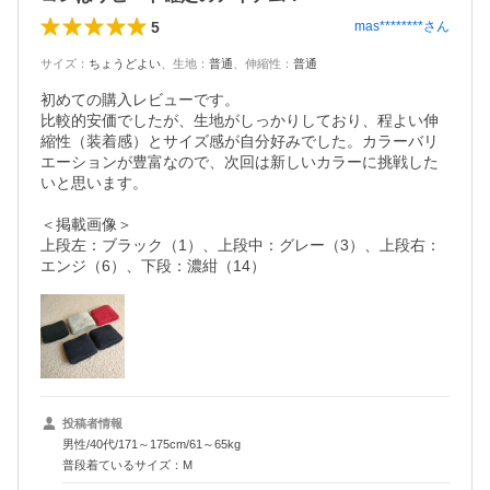
5
mas********
さん
サイズ
：
ちょうどよい
、
生地
：
普通
、
伸縮性
：
普通
初めての購入レビューです。

比較的安価でしたが、生地がしっかりしており、程よい伸
縮性（装着感）とサイズ感が自分好みでした。カラーバリ
エーションが豊富なので、次回は新しいカラーに挑戦した
いと思います。

＜掲載画像＞

上段左：ブラック（1）、上段中：グレー（3）、上段右：
エンジ（6）、下段：濃紺（14）
投稿者情報
男性/40代/171～175cm/61～65kg
普段着ているサイズ：M