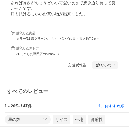
あれば長さがちょうどいい可愛い長さで想像通り買って良
かったです。

汗も拭けるしいいお買い物が出来ました。
購入した商品
カラー/11.濃グリーン、リストバンドの長さ/長さ約7.0ｃｍ
購入したストア
3Dくつした専門店mintbaby
違反報告
いいね
0
すべてのレビュー
1
-
20
件 /
47
件
おすすめ順
星の数
サイズ
生地
伸縮性