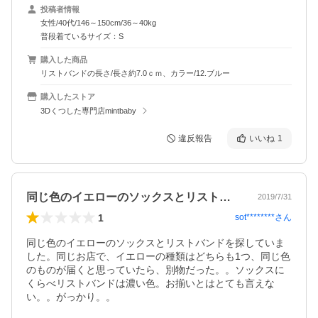
投稿者情報
女性/40代/146～150cm/36～40kg
普段着ているサイズ：S
購入した商品
リストバンドの長さ/長さ約7.0ｃｍ、カラー/12.ブルー
購入したストア
3Dくつした専門店mintbaby
違反報告
いいね
1
同じ色のイエローのソックスとリストバン…
2019/7/31
1
sot********
さん
同じ色のイエローのソックスとリストバンドを探していま
した。同じお店で、イエローの種類はどちらも1つ、同じ色
のものが届くと思っていたら、別物だった。。ソックスに
くらべリストバンドは濃い色。お揃いとはとても言えな
い。。がっかり。。