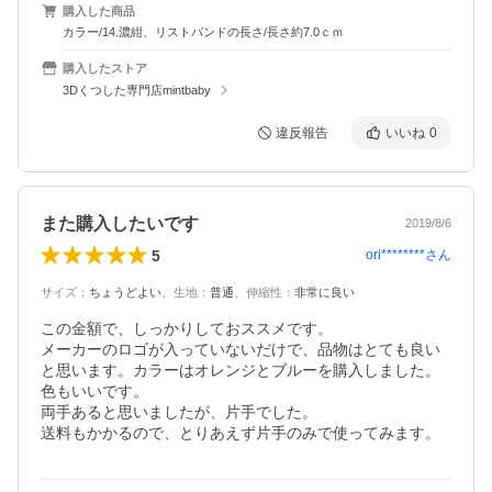
購入した商品
カラー/14.濃紺、リストバンドの長さ/長さ約7.0ｃｍ
購入したストア
3Dくつした専門店mintbaby
違反報告
いいね
0
また購入したいです
2019/8/6
5
ori********
さん
サイズ
：
ちょうどよい
、
生地
：
普通
、
伸縮性
：
非常に良い
この金額で、しっかりしておススメです。

メーカーのロゴが入っていないだけで、品物はとても良い
と思います。カラーはオレンジとブルーを購入しました。
色もいいです。

両手あると思いましたが、片手でした。

送料もかかるので、とりあえず片手のみで使ってみます。