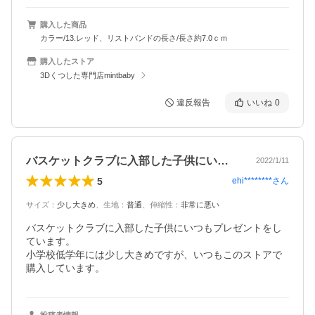
購入した商品
カラー/13.レッド、リストバンドの長さ/長さ約7.0ｃｍ
購入したストア
3Dくつした専門店mintbaby
違反報告
いいね
0
バスケットクラブに入部した子供にいつも…
2022/1/11
5
ehi********
さん
サイズ
：
少し大きめ
、
生地
：
普通
、
伸縮性
：
非常に悪い
バスケットクラブに入部した子供にいつもプレゼントをし
ています。

小学校低学年には少し大きめですが、いつもこのストアで
購入しています。
投稿者情報