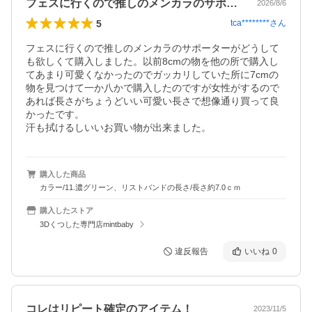
フェスに行くので推しのメンカラのサポー…
2026/8/6
5
tca********
さん
フェスに行くので推しのメンカラのサポーターがどうして
も欲しくて購入しました。以前8cmの物を他の所で購入し
てあまり可愛くなかったのでガッカリしていた所に7cmの
物を見つけて一か八かで購入したのですが女性がするので
あれば長さがちょうどいい可愛い長さで想像通り買って良
かったです。

汗も拭けるしいいお買い物が出来ました。
購入した商品
カラー/11.濃グリーン、リストバンドの長さ/長さ約7.0ｃｍ
購入したストア
3Dくつした専門店mintbaby
違反報告
いいね
0
コレはリピート確定のアイテム！
2023/11/5