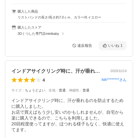
購入した商品
リストバンドの長さ/長さ約7.0ｃｍ、カラー/9.イエロー
購入したストア
3Dくつした専門店mintbaby
違反報告
いいね
1
インドアサイクリング時に、汗が垂れるの…
2020/11/14
4
hih********
さん
サイズ
：
ちょうどよい
、
生地
：
普通
、
伸縮性
：
普通
インドアサイクリング時に、汗が垂れるのを防止するため
に購入しました。

お店で買えばもう少し安いのかもしれませんが、自宅から
楽に購入できるので、こちらを利用しました。

20回程度使ってますが、ほつれる様子もなく、快適に使え
てます。