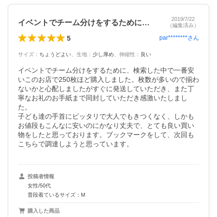
2019/7/22
イベントでチーム分けをするために、検索…
（編集済み）
5
par********
さん
サイズ
：
ちょうどよい
、
生地
：
少し厚め
、
伸縮性
：
良い
イベントでチーム分けをするために、検索した中で一番安
いこのお店で250枚ほど購入しました。枚数が多いので揃わ
ないかと心配しましたがすぐに発送していただき、また丁
寧なお礼のお手紙まで同封していただき感激いたしまし
た。

子ども達の手首にピッタリで大人でもきつくなく、しかも
お値段もこんなに安いのにかなり丈夫で、とても良い買い
物をしたと思っております。ブックマークをして、次回も
こちらで調達しようと思っています。
投稿者情報
女性/50代
普段着ているサイズ：M
購入した商品