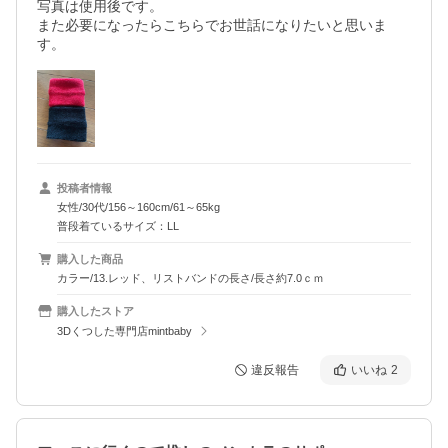
写真は使用後です。

また必要になったらこちらでお世話になりたいと思いま
す。
投稿者情報
女性/30代/156～160cm/61～65kg
普段着ているサイズ：LL
購入した商品
カラー/13.レッド、リストバンドの長さ/長さ約7.0ｃｍ
購入したストア
3Dくつした専門店mintbaby
違反報告
いいね
2