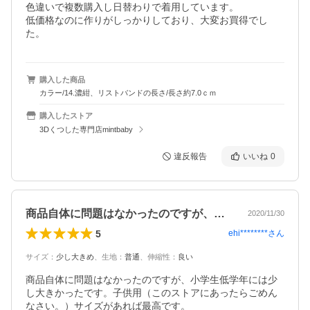
色違いで複数購入し日替わりで着用しています。

低価格なのに作りがしっかりしており、大変お買得でし
た。
購入した商品
カラー/14.濃紺、リストバンドの長さ/長さ約7.0ｃｍ
購入したストア
3Dくつした専門店mintbaby
違反報告
いいね
0
商品自体に問題はなかったのですが、小学…
2020/11/30
5
ehi********
さん
サイズ
：
少し大きめ
、
生地
：
普通
、
伸縮性
：
良い
商品自体に問題はなかったのですが、小学生低学年には少
し大きかったです。子供用（このストアにあったらごめん
なさい。）サイズがあれば最高です。
