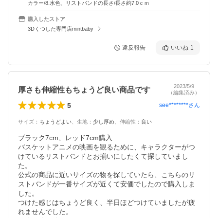
カラー/8.水色、リストバンドの長さ/長さ約7.0ｃｍ
購入したストア
3Dくつした専門店mintbaby
違反報告
いいね
1
2023/5/9
厚さも伸縮性もちょうど良い商品です
（編集済み）
5
see********
さん
サイズ
：
ちょうどよい
、
生地
：
少し厚め
、
伸縮性
：
良い
ブラック7cm、レッド7cm購入

バスケットアニメの映画を観るために、キャラクターがつ
けているリストバンドとお揃いにしたくて探していまし
た。

公式の商品に近いサイズの物を探していたら、こちらのリ
ストバンドが一番サイズが近くて安価でしたので購入しま
した。

つけた感じはちょうど良く、半日ほどつけていましたが疲
れませんでした。
