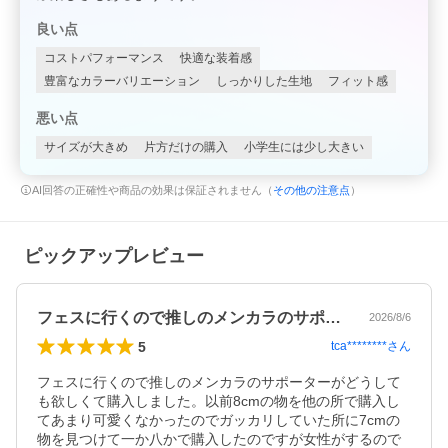
良い点
コストパフォーマンス
快適な装着感
豊富なカラーバリエーション
しっかりした生地
フィット感
悪い点
サイズが大きめ
片方だけの購入
小学生には少し大きい
AI回答の正確性や商品の効果は保証されません（
その他の注意点
）
ピックアップレビュー
フェスに行くので推しのメンカラのサポー…
2026/8/6
5
tca********
さん
フェスに行くので推しのメンカラのサポーターがどうして
も欲しくて購入しました。以前8cmの物を他の所で購入し
てあまり可愛くなかったのでガッカリしていた所に7cmの
物を見つけて一か八かで購入したのですが女性がするので