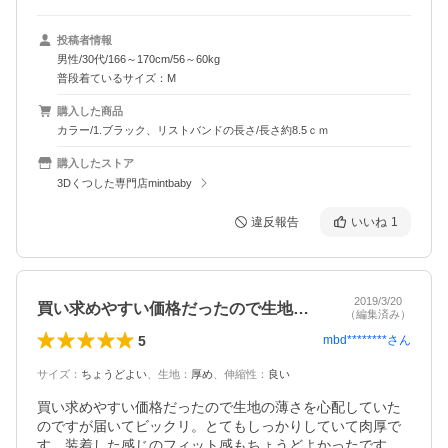
投稿者情報
男性/30代/166～170cm/56～60kg
普段着ているサイズ：M
購入した商品
カラー/1.ブラック、リストバンドの長さ/長さ約8.5ｃｍ
購入したストア
3Dくつした専門店mintbaby
違反報告
いいね
1
2019/3/20
買い求めやすい価格だったので生地の薄さ…
（編集済み）
5
mbd********
さん
サイズ
：
ちょうどよい
、
生地
：
厚め
、
伸縮性
：
良い
買い求めやすい価格だったので生地の薄さを心配していた
のですが届いてビックリ。とてもしっかりしていて肉厚で
す。装着した感じのフィット感もちょうどよかったです。