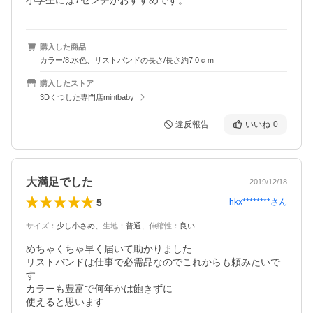
小学生には7センチがおすすめです。
購入した商品
カラー/8.水色、リストバンドの長さ/長さ約7.0ｃｍ
購入したストア
3Dくつした専門店mintbaby
違反報告
いいね
0
大満足でした
2019/12/18
5
hkx********
さん
サイズ
：
少し小さめ
、
生地
：
普通
、
伸縮性
：
良い
めちゃくちゃ早く届いて助かりました

リストバンドは仕事で必需品なのでこれからも頼みたいで
す

カラーも豊富で何年かは飽きずに

使えると思います