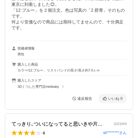
東京に到着しました😊。

「12:ブルー」を２個注文。色は写真の「2:群青」そのもの
です。

何より安価なので商品には期待してませんので、十分満足
です。
投稿者情報
男性
購入した商品
カラー/12.ブルー、リストバンドの長さ/長さ約7.0ｃｍ
購入したストア
3Dくつした専門店mintbaby
違反報告
いいね
0
てっきり､ついになってると思いきや片方…
2023/9/9
4
sli********
さん