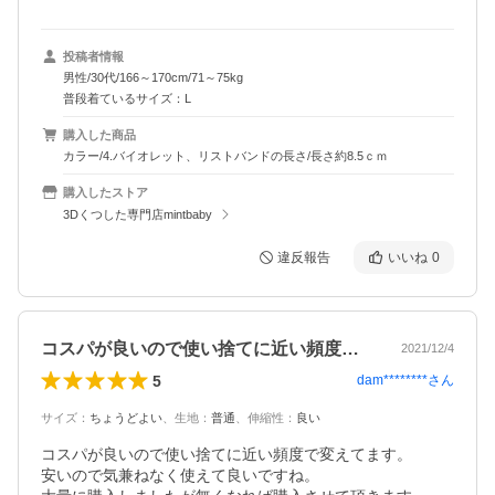
投稿者情報
男性/30代/166～170cm/71～75kg
普段着ているサイズ：L
購入した商品
カラー/4.バイオレット、リストバンドの長さ/長さ約8.5ｃｍ
購入したストア
3Dくつした専門店mintbaby
違反報告
いいね
0
コスパが良いので使い捨てに近い頻度で変…
2021/12/4
5
dam********
さん
サイズ
：
ちょうどよい
、
生地
：
普通
、
伸縮性
：
良い
コスパが良いので使い捨てに近い頻度で変えてます。

安いので気兼ねなく使えて良いですね。
