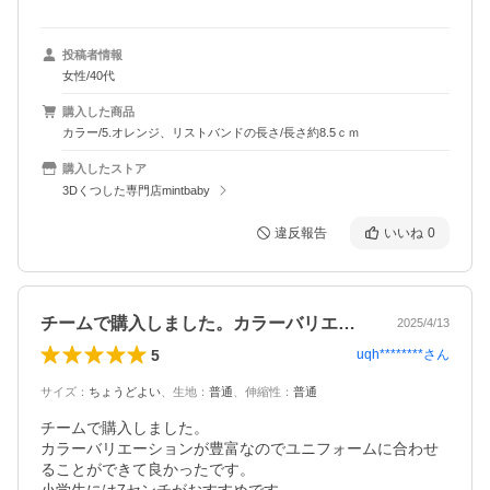
投稿者情報
女性/40代
購入した商品
カラー/5.オレンジ、リストバンドの長さ/長さ約8.5ｃｍ
購入したストア
3Dくつした専門店mintbaby
違反報告
いいね
0
チームで購入しました。カラーバリエーシ…
2025/4/13
5
uqh********
さん
サイズ
：
ちょうどよい
、
生地
：
普通
、
伸縮性
：
普通
チームで購入しました。

カラーバリエーションが豊富なのでユニフォームに合わせ
ることができて良かったです。
