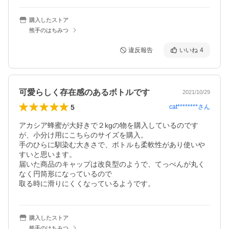
購入したストア
熊手のはちみつ
違反報告
いいね
4
可愛らしく存在感のあるボトルです
2021/10/29
5
cat********
さん
アカシア蜂蜜が大好きで２kgの物を購入しているのです
が、小分け用にこちらのサイズを購入。

手のひらに馴染む大きさで、ボトルも柔軟性があり使いや
すいと思います。

届いた商品のキャップは改良型のようで、てっぺんが丸く
なく円筒形になっているので

取る時に滑りにくくなっているようです。
購入したストア
熊手のはちみつ