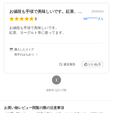
お値段も手頃で美味しいです。紅茶、ヨー…
2019/3/31
5
tak********
さん
お値段も手頃で美味しいです。

紅茶、ヨーグルト等に使ってます。
購入したストア
熊手のはちみつ
違反報告
いいね
0
1
8
件中
-12
〜
7
件
お買い物レビュー閲覧の際の注意事項