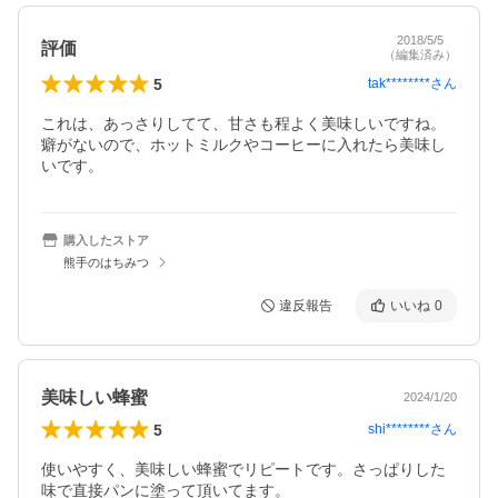
2018/5/5
評価
（編集済み）
5
tak********
さん
これは、あっさりしてて、甘さも程よく美味しいですね。

癖がないので、ホットミルクやコーヒーに入れたら美味し
いです。
購入したストア
熊手のはちみつ
違反報告
いいね
0
美味しい蜂蜜
2024/1/20
5
shi********
さん
使いやすく、美味しい蜂蜜でリピートです。さっぱりした
味で直接パンに塗って頂いてます。