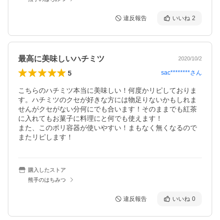
違反報告
いいね
2
最高に美味しいハチミツ
2020/10/2
5
sac********
さん
こちらのハチミツ本当に美味しい！何度かリピしておりま
す。ハチミツのクセが好きな方には物足りないかもしれま
せんがクセがない分何にでも合います！そのままでも紅茶
に入れてもお菓子に料理にと何でも使えます！

また、このポリ容器が使いやすい！まもなく無くなるので
またリピします！
購入したストア
熊手のはちみつ
違反報告
いいね
0