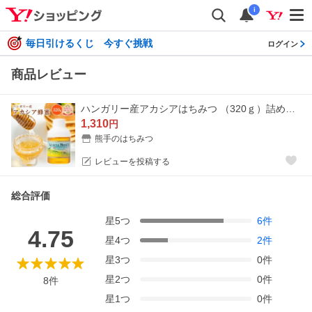
i
毎日引けるくじ 今すぐ挑戦
ログイン
商品レビュー
ハンガリー産アカシアはちみつ （320ｇ）詰め替えにも便利な【ポリ容器タイプ】【純粋蜂蜜】
1,310
円
熊手のはちみつ
レビューを投稿する
総合評価
星
5
つ
6
件
4.75
星
4
つ
2
件
星
3
つ
0
件
星
2
つ
0
件
8
件
星
1
つ
0
件