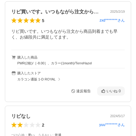
リピ買いです。いつもながら注文から商品…
2025/2/19
5
zxd********
さん
リピ買いです。いつもながら注文から商品到着までも早
く、お値段共に満足してます。
購入した商品
PWR(2枚)/［-8.00］、カラー(1month)/TerreHazel
購入したストア
カラコン通販 1-D ROYAL
違反報告
いいね
0
リピなし
2024/5/17
2
yuu********
さん
つけ心地
：
悪い
、
うるおい
：
普通