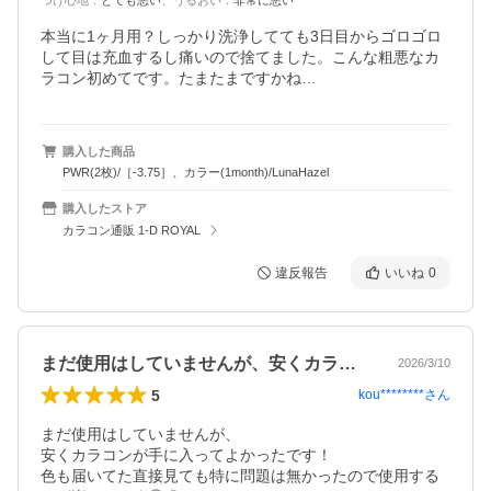
つけ心地
：
とても悪い
、
うるおい
：
非常に悪い
本当に1ヶ月用？しっかり洗浄してても3日目からゴロゴロ
して目は充血するし痛いので捨てました。こんな粗悪なカ
ラコン初めてです。たまたまですかね…
購入した商品
PWR(2枚)/［-3.75］、カラー(1month)/LunaHazel
購入したストア
カラコン通販 1-D ROYAL
違反報告
いいね
0
まだ使用はしていませんが、安くカラコン…
2026/3/10
5
kou********
さん
まだ使用はしていませんが、

安くカラコンが手に入ってよかったです！

色も届いてた直接見ても特に問題は無かったので使用する