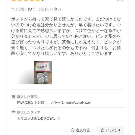
つけ心地
：
良い
、
うるおい
：
良い
ポストから持って家で見て嬉しかったです、まだつけてな
いのでつけ心地は分かりませんが、早く着けたいです、つ
ける前に見ての感想言いますが、つけて色がどーなるのか
分かりませんが、少し思っていた色と違い、ピンク系のを
選び買ったつもりですが、茶色にしか見えなく、ピンクが
全く無く、つけたら変わるのかもですね、何よりも　お値
段が安くてかなり嬉しいです。ありがとうございます
購入した商品
PWR(2枚)/［-0.50］、カラー(1month)/LunaHazel
購入したストア
カラコン通販 1-D ROYAL
違反報告
いいね
0