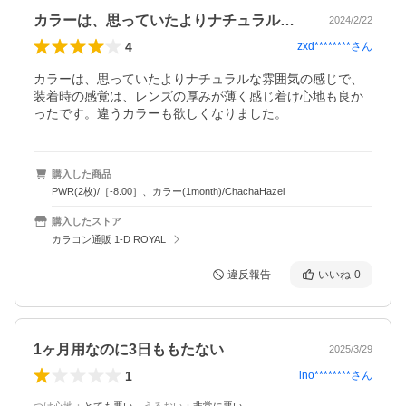
カラーは、思っていたよりナチュラルな雰…
2024/2/22
4
zxd********
さん
カラーは、思っていたよりナチュラルな雰囲気の感じで、
装着時の感覚は、レンズの厚みが薄く感じ着け心地も良か
ったです。違うカラーも欲しくなりました。
購入した商品
PWR(2枚)/［-8.00］、カラー(1month)/ChachaHazel
購入したストア
カラコン通販 1-D ROYAL
違反報告
いいね
0
1ヶ月用なのに3日ももたない
2025/3/29
1
ino********
さん