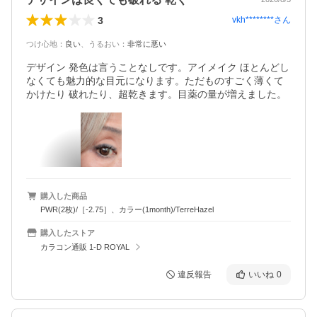
3
vkh********
さん
つけ心地
：
良い
、
うるおい
：
非常に悪い
デザイン 発色は言うことなしです。アイメイク ほとんどし
なくても魅力的な目元になります。ただものすごく薄くて 
かけたり 破れたり、超乾きます。目薬の量が増えました。
購入した商品
PWR(2枚)/［-2.75］、カラー(1month)/TerreHazel
購入したストア
カラコン通販 1-D ROYAL
違反報告
いいね
0