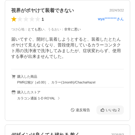
視界がボヤけて装着できない
2024/3/22
1
wya********
さん
つけ心地
：
とても悪い
、
うるおい
：
非常に悪い
届いてすぐ、開封し装着しようとすると、装着したとたん
ボヤけて見えなくなり、普段使用しているカラーコンタク
ト用の洗浄液で洗浄してみましたが、症状変わらず、使用
する事が出来ませんでした。
購入した商品
PWR(2枚)/［±0.00］、カラー(1month)/ChachaHazel
購入したストア
カラコン通販 1-D ROYAL
違反報告
いいね
2
デザインは良くても破れる 乾く
2026/8/3