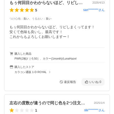
もぅ何回目かわからないほど、リピしまく…
2026/4/13
5
san********
さん
つけ心地
：
良い
、
うるおい
：
良い
もぅ何回目かわからないほど、リピしまくってます！

安くて色味も良いし、最高です！

これからもよろしくお願いしますー！
購入した商品
PWR(2枚)/［-5.50］、カラー(1month)/LunaHazel
購入したストア
カラコン通販 1-D ROYAL
違反報告
いいね
0
左右の度数が違うので同じ色を2つ注文し…
2025/1/4
1
ste********
さん