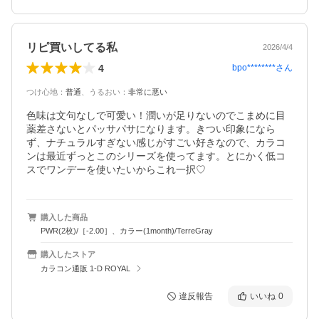
リピ買いしてる私
2026/4/4
4
bpo********
さん
つけ心地
：
普通
、
うるおい
：
非常に悪い
色味は文句なしで可愛い！潤いが足りないのでこまめに目
薬差さないとパッサパサになります。きつい印象になら
ず、ナチュラルすぎない感じがすごい好きなので、カラコ
ンは最近ずっとこのシリーズを使ってます。とにかく低コ
スでワンデーを使いたいからこれ一択♡
購入した商品
PWR(2枚)/［-2.00］、カラー(1month)/TerreGray
購入したストア
カラコン通販 1-D ROYAL
違反報告
いいね
0