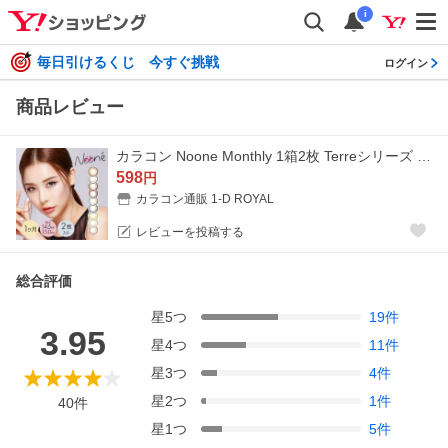
i
毎日引けるくじ 今すぐ挑戦
ログイン
商品レビュー
カラコン Noone Monthly 1箱2枚 Terreシリーズ Chachaシリーズ Lunaシリーズ 度あり 度なし ヌーン マンスリー 1ヶ月 ハーフ ナチュラル コスプレ
598
円
カラコン通販 1-D ROYAL
レビューを投稿する
総合評価
星
5
つ
19
件
3.95
星
4
つ
11
件
星
3
つ
4
件
星
2
つ
1
件
40
件
星
1
つ
5
件