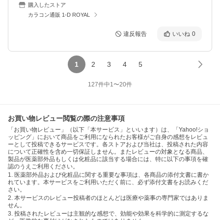
購入したストア
カラコン通販 1-D ROYAL
違反報告
いいね
0
1
2
3
4
5
127
件中
1
〜
20
件
お買い物レビュー閲覧の際の注意事項
「お買い物レビュー」（以下「本サービス」といいます）は、「Yahoo!ショ
ッピング」において商品をご利用になられたお客様がご自身の感想をレビュ
ーとして投稿できるサービスです。各ストアおよび当社は、投稿された内容
について正確性を含め一切保証しません。またレビューの対象となる商品、
製品が医薬部外品もしくは化粧品に該当する場合には、特に以下の事項を確
認のうえご利用ください。
1. 医薬部外品および化粧品に関する重要な事項は、各商品の添付文書に書か
れています。本サービスをご利用いただく前に、必ず添付文書をお読みくだ
さい。
2. 本サービスのレビュー投稿者のほとんどは医療や薬事の専門家ではありま
せん。
3. 投稿されたレビューは主観的な感想で、効能や効果を科学的に測定するな