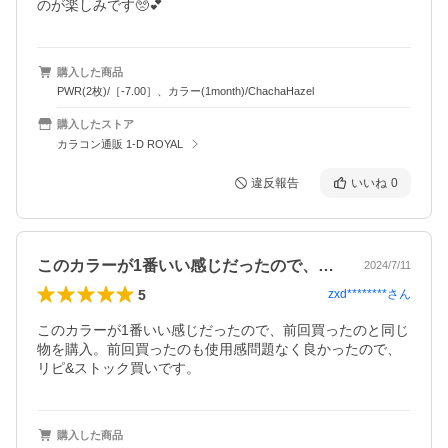
のが楽しみです🥺💕
購入した商品
PWR(2枚)/［-7.00］、カラー(1month)/ChachaHazel
購入したストア
カラコン通販 1-D ROYAL
違反報告
いいね
0
このカラーが1番いい感じだったので、前…
2024/7/11
5
zxd********
さん
このカラーが1番いい感じだったので、前回買ったのと同じ
物を購入。前回買ったのも使用感問題なく良かったので、
リピ&ストック買いです。
購入した商品