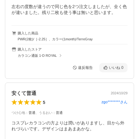
左右の度数が違うので同じ色を2つ注文しましたが、全く色
が違いました。残り二枚も使う事は無いと思います。
購入した商品
PWR(2枚)/［-2.25］、カラー(1month)/TerreGray
購入したストア
カラコン通販 1-D ROYAL
違反報告
いいね
0
安くて普通
2024/10/29
5
zgo********
さん
つけ心地
：
普通
、
うるおい
：
普通
コスプレカラコンの方よりは潤いがありますし、目から外
れづらいです。デザインはまあまあかな。