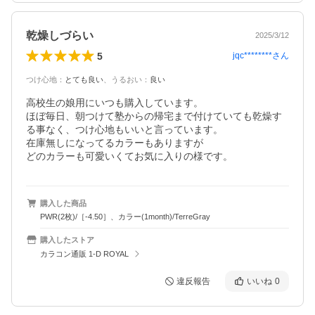
乾燥しづらい
2025/3/12
5
jqc********
さん
つけ心地
：
とても良い
、
うるおい
：
良い
高校生の娘用にいつも購入しています。

ほぼ毎日、朝つけて塾からの帰宅まで付けていても乾燥す
る事なく、つけ心地もいいと言っています。

在庫無しになってるカラーもありますが

どのカラーも可愛いくてお気に入りの様です。
購入した商品
PWR(2枚)/［-4.50］、カラー(1month)/TerreGray
購入したストア
カラコン通販 1-D ROYAL
違反報告
いいね
0