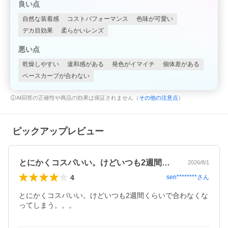
良い点
自然な装着感
コストパフォーマンス
色味が可愛い
デカ目効果
柔らかいレンズ
悪い点
乾燥しやすい
違和感がある
発色がイマイチ
個体差がある
ベースカーブが合わない
AI回答の正確性や商品の効果は保証されません（
その他の注意点
）
ピックアップレビュー
とにかくコスパいい。けどいつも2週間く…
2026/8/1
4
sen********
さん
とにかくコスパいい。けどいつも2週間くらいで合わなくな
ってしまう。。。