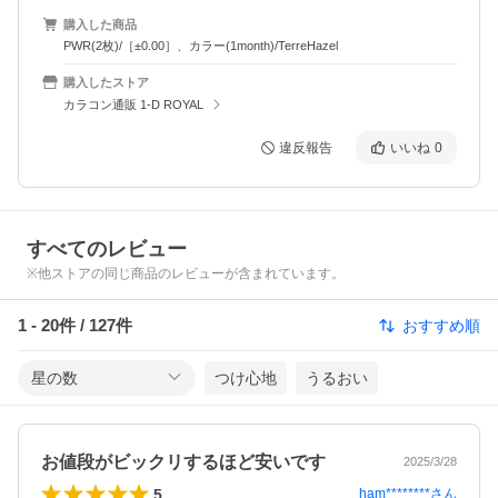
購入した商品
PWR(2枚)/［±0.00］、カラー(1month)/TerreHazel
購入したストア
カラコン通販 1-D ROYAL
違反報告
いいね
0
すべてのレビュー
※他ストアの同じ商品のレビューが含まれています。
1
-
20
件 /
127
件
おすすめ順
星の数
つけ心地
うるおい
お値段がビックリするほど安いです
2025/3/28
5
ham********
さん