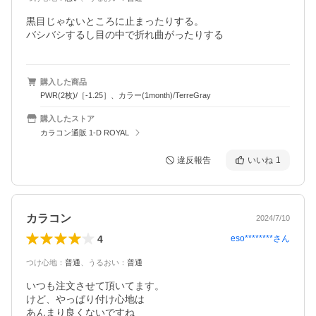
黒目じゃないところに止まったりする。

バシバシするし目の中で折れ曲がったりする
購入した商品
PWR(2枚)/［-1.25］、カラー(1month)/TerreGray
購入したストア
カラコン通販 1-D ROYAL
違反報告
いいね
1
カラコン
2024/7/10
4
eso********
さん
つけ心地
：
普通
、
うるおい
：
普通
いつも注文させて頂いてます。

けど、やっぱり付け心地は

あんまり良くないですね