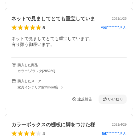
ネットで見ましてとても重宝しています。…
2021/1/25
5
yos********
さん
ネットで見ましてとても重宝しています。

有り難う御座います。
購入した商品
カラー/ブラック[285230]
購入したストア
家具インテリア館Yahoo!店
違反報告
いいね
0
カラーボックスの棚板に脚をつけた様な製…
2021/4/29
4
tak********
さん