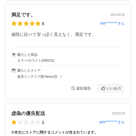
満足です。
2021/4/16
5
hie********
さん
値段に比べて安っぽく見えなく、満足です。
購入した商品
カラー/ホワイト[285231]
購入したストア
家具インテリア館Yahoo!店
違反報告
いいね
0
虚偽の優良配送
2022/1/9
1
adx********
さん
※本文にストアに関するコメントが含まれています。