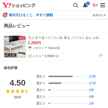
i
毎日引けるくじ 今すぐ挑戦
ログイン
商品レビュー
モニター台 パソコン台 卓上 パソコン おしゃれ 机 収納 モニタースタンド 収納ラック プリンタ台 MNS-590 ブラック ホワイト アイリスオーヤマ [PCCP]
2,280
円
メガストア Yahoo!店
レビューを投稿する
総合評価
星
5
つ
53
件
4.50
星
4
つ
27
件
星
3
つ
4
件
星
2
つ
0
件
86
件
星
1
つ
2
件