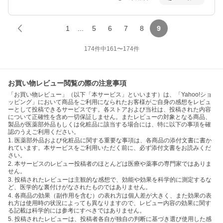
1
...
5
6
7
8
9
174
件中
161
〜
174
件
お買い物レビュー閲覧の際の注意事項
「お買い物レビュー」（以下「本サービス」といいます）は、「Yahoo!ショ
ッピング」において商品をご利用になられたお客様がご自身の感想をレビュ
ーとして投稿できるサービスです。各ストアおよび当社は、投稿された内容
について正確性を含め一切保証しません。またレビューの対象となる商品、
製品が医薬部外品もしくは化粧品に該当する場合には、特に以下の事項を確
認のうえご利用ください。
1. 医薬部外品および化粧品に関する重要な事項は、各商品の添付文書に書か
れています。本サービスをご利用いただく前に、必ず添付文書をお読みくだ
さい。
2. 本サービスのレビュー投稿者のほとんどは医療や薬事の専門家ではありま
せん。
3. 投稿されたレビューは主観的な感想で、効能や効果を科学的に測定するな
ど、医学的な裏付けがなされたものではありません。
4. 各商品の効果（副作用を含む）の表れ方は個人差が大きく、また効果の表
れ方は使用時の状況によっても異なりますので、レビュー内容の効果に関す
る記載は科学的には参考にすべきではありません。
5. 投稿されたレビューは、投稿者各自が独自の判断に基づき選び使用した感