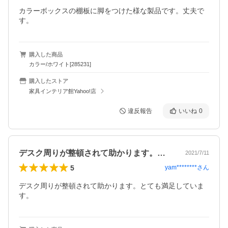
カラーボックスの棚板に脚をつけた様な製品です。丈夫で
す。
購入した商品
カラー/ホワイト[285231]
購入したストア
家具インテリア館Yahoo!店
違反報告
いいね
0
デスク周りが整頓されて助かります。とて…
2021/7/11
5
yam********
さん
デスク周りが整頓されて助かります。とても満足していま
す。