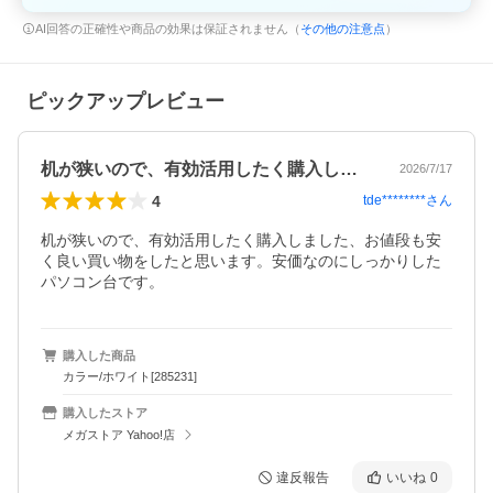
AI回答の正確性や商品の効果は保証されません（
その他の注意点
）
ピックアップレビュー
机が狭いので、有効活用したく購入しまし…
2026/7/17
4
tde********
さん
机が狭いので、有効活用したく購入しました、お値段も安
く良い買い物をしたと思います。安価なのにしっかりした
パソコン台です。
購入した商品
カラー/ホワイト[285231]
購入したストア
メガストア Yahoo!店
違反報告
いいね
0