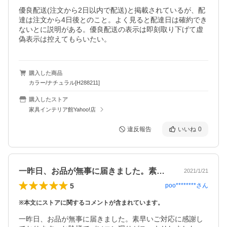
優良配送(注文から2日以内で配送)と掲載されているが、配
達は注文から4日後とのこと。よく見ると配達日は確約でき
ないとに説明がある。優良配送の表示は即刻取り下げて虚
偽表示は控えてもらいたい。
購入した商品
カラー/ナチュラル[H288211]
購入したストア
家具インテリア館Yahoo!店
違反報告
いいね
0
一昨日、お品が無事に届きました。素早い…
2021/1/21
5
poo********
さん
※本文にストアに関するコメントが含まれています。
一昨日、お品が無事に届きました。素早いご対応に感謝し