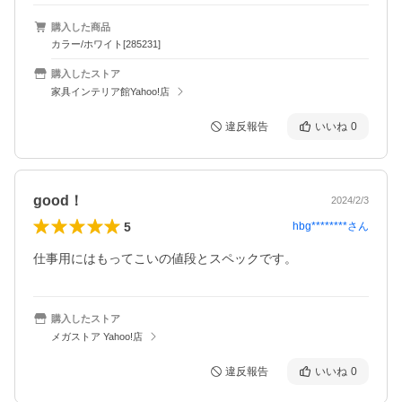
購入した商品
カラー/ホワイト[285231]
購入したストア
家具インテリア館Yahoo!店
違反報告
いいね
0
good！
2024/2/3
5
hbg********
さん
仕事用にはもってこいの値段とスペックです。
購入したストア
メガストア Yahoo!店
違反報告
いいね
0