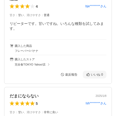
4
bje********
さん
甘さ
：
甘い
、
溶けやすさ
：
普通
リピーターです。甘いですね。いろんな種類を試してみま
す。
購入した商品
フレーバー/バナナ
購入したストア
完全食TOKYO Yahoo!店
違反報告
いいね
0
だまにならない
2025/1/8
5
lsh********
さん
甘さ
：
甘い
、
溶けやすさ
：
非常に良い