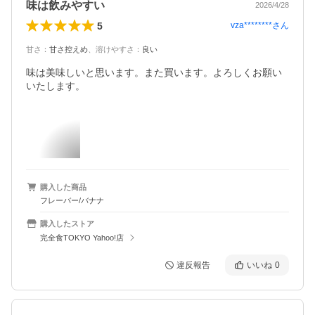
味は飲みやすい
2026/4/28
5
vza********
さん
甘さ
：
甘さ控えめ
、
溶けやすさ
：
良い
味は美味しいと思います。また買います。よろしくお願い
いたします。
購入した商品
フレーバー/バナナ
購入したストア
完全食TOKYO Yahoo!店
違反報告
いいね
0