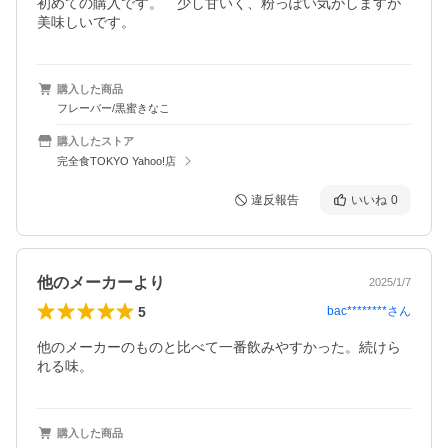
初めての購入です。　少し甘いく、粉っぽい気がしますが
美味しいです。
購入した商品
フレーバー/黒蜜きなこ
購入したストア
完全食TOKYO Yahoo!店
違反報告
いいね
0
他のメーカーより
2025/1/7
5
bac********
さん
他のメーカーのものと比べて一番飲みやすかった。続けら
れる味。
購入した商品