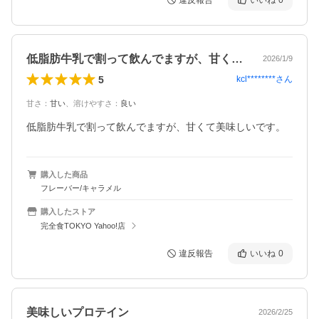
違反報告
いいね
0
低脂肪牛乳で割って飲んでますが、甘くて…
2026/1/9
5
kcl********
さん
甘さ
：
甘い
、
溶けやすさ
：
良い
購入した商品
フレーバー/キャラメル
購入したストア
完全食TOKYO Yahoo!店
違反報告
いいね
0
美味しいプロテイン
2026/2/25