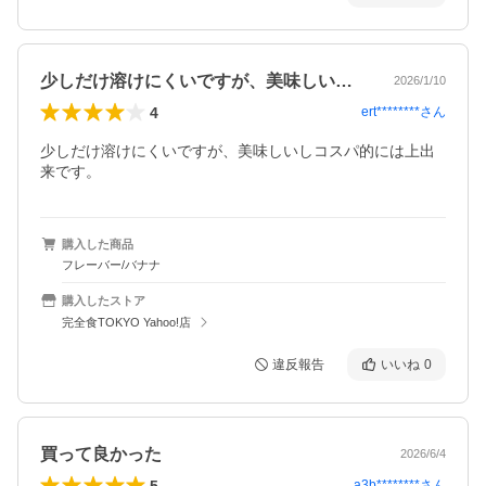
少しだけ溶けにくいですが、美味しいしコ…
2026/1/10
4
ert********
さん
少しだけ溶けにくいですが、美味しいしコスパ的には上出
来です。
購入した商品
フレーバー/バナナ
購入したストア
完全食TOKYO Yahoo!店
違反報告
いいね
0
買って良かった
2026/6/4
5
a3b********
さん