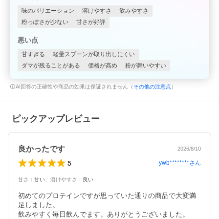
味のバリエーション
溶けやすさ
飲みやすさ
粉っぽさが少ない
甘さが好評
悪い点
甘すぎる
軽量スプーンが取り出しにくい
ダマが残ることがある
価格が高め
粉が舞いやすい
AI回答の正確性や商品の効果は保証されません（
その他の注意点
）
ピックアップレビュー
良かったです
2026/8/10
5
ywb********
さん
甘さ
：
甘い
、
溶けやすさ
：
良い
初めてのプロテインですが思っていた通りの商品で大変満
足しました。

飲みやすく毎日飲んでます。ありがとうございました。
