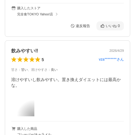
購入したストア
完全食TOKYO Yahoo!店
違反報告
いいね
0
飲みやすい‼️
2026/4/29
5
vza********
さん
甘さ
：
甘い
、
溶けやすさ
：
良い
溶けやすいし飲みやすい。置き換えダイエットには最高か
な。
購入した商品
フレーバー/キャラメル