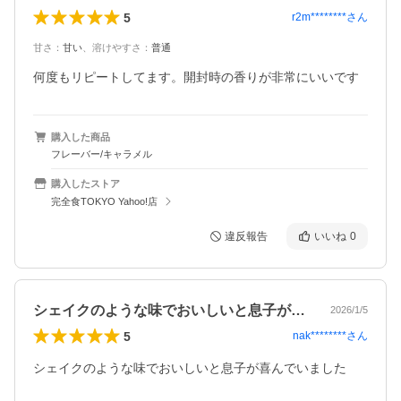
5
r2m********
さん
甘さ
：
甘い
、
溶けやすさ
：
普通
何度もリピートしてます。開封時の香りが非常にいいです
購入した商品
フレーバー/キャラメル
購入したストア
完全食TOKYO Yahoo!店
違反報告
いいね
0
シェイクのような味でおいしいと息子が喜…
2026/1/5
5
nak********
さん
シェイクのような味でおいしいと息子が喜んでいました