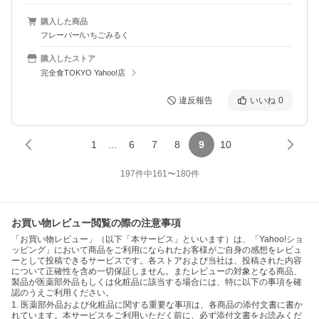
購入した商品
フレーバー/いちごみるく
購入したストア
完全食TOKYO Yahoo!店
違反報告
いいね
0
1
...
6
7
8
9
10
197
件中
161
〜
180
件
お買い物レビュー閲覧の際の注意事項
「お買い物レビュー」（以下「本サービス」といいます）は、「Yahoo!ショ
ッピング」において商品をご利用になられたお客様がご自身の感想をレビュ
ーとして投稿できるサービスです。各ストアおよび当社は、投稿された内容
について正確性を含め一切保証しません。またレビューの対象となる商品、
製品が医薬部外品もしくは化粧品に該当する場合には、特に以下の事項を確
認のうえご利用ください。
1. 医薬部外品および化粧品に関する重要な事項は、各商品の添付文書に書か
れています。本サービスをご利用いただく前に、必ず添付文書をお読みくだ