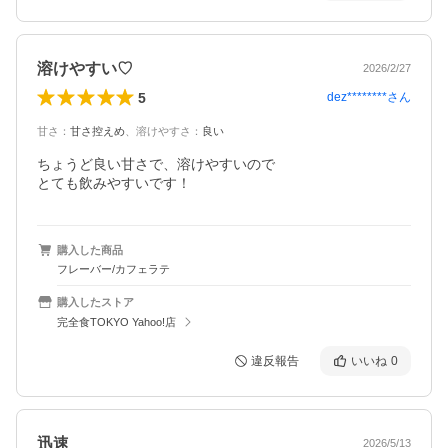
溶けやすい♡
2026/2/27
5
dez********
さん
甘さ
：
甘さ控えめ
、
溶けやすさ
：
良い
ちょうど良い甘さで、溶けやすいので

とても飲みやすいです！
購入した商品
フレーバー/カフェラテ
購入したストア
完全食TOKYO Yahoo!店
違反報告
いいね
0
迅速
2026/5/13