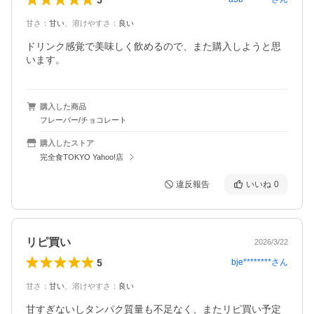
甘さ
：
甘い
、
溶けやすさ
：
良い
ドリンク感覚で美味しく飲めるので、また購入しようと思
います。
購入した商品
フレーバー/チョコレート
購入したストア
完全食TOKYO Yahoo!店
違反報告
いいね
0
リピ買い
2026/3/22
5
bje********
さん
甘さ
：
甘い
、
溶けやすさ
：
良い
甘すぎないしタンパク質量も不足なく、またリピ買い予定