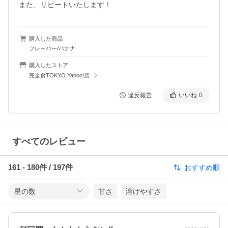
また、リピートいたします！
購入した商品
フレーバー/バナナ
購入したストア
完全食TOKYO Yahoo!店
違反報告
いいね
0
すべてのレビュー
161
-
180
件 /
197
件
おすすめ順
星の数
甘さ
溶けやすさ