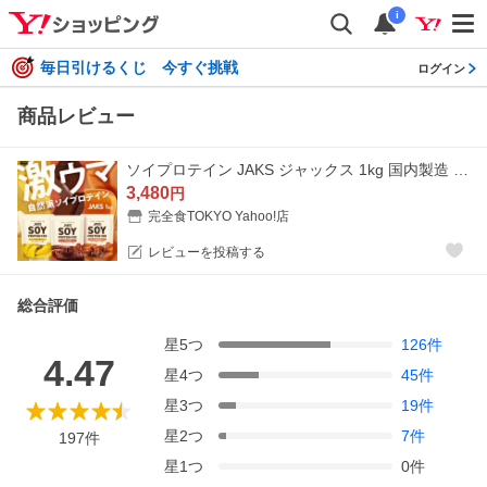
i
毎日引けるくじ 今すぐ挑戦
ログイン
商品レビュー
ソイプロテイン JAKS ジャックス 1kg 国内製造 おいしい ダイエット ビタミン 高濃度ソイプロテイン 高たんぱく質 粉末 大豆たんぱく
3,480
円
完全食TOKYO Yahoo!店
レビューを投稿する
総合評価
星
5
つ
126
件
4.47
星
4
つ
45
件
星
3
つ
19
件
星
2
つ
7
件
197
件
星
1
つ
0
件