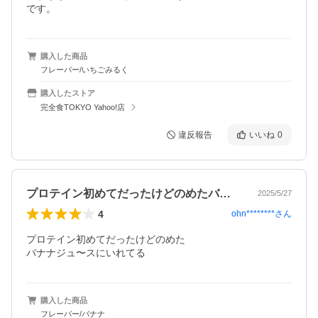
です。
購入した商品
フレーバー/いちごみるく
購入したストア
完全食TOKYO Yahoo!店
違反報告
いいね
0
プロテイン初めてだったけどのめたバナナ…
2025/5/27
4
ohn********
さん
プロテイン初めてだったけどのめた

バナナジュ〜スにいれてる
購入した商品
フレーバー/バナナ