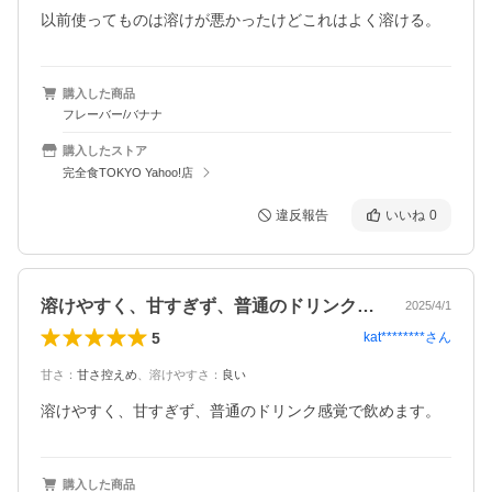
以前使ってものは溶けが悪かったけどこれはよく溶ける。
購入した商品
フレーバー/バナナ
購入したストア
完全食TOKYO Yahoo!店
違反報告
いいね
0
溶けやすく、甘すぎず、普通のドリンク感…
2025/4/1
5
kat********
さん
甘さ
：
甘さ控えめ
、
溶けやすさ
：
良い
溶けやすく、甘すぎず、普通のドリンク感覚で飲めます。
購入した商品