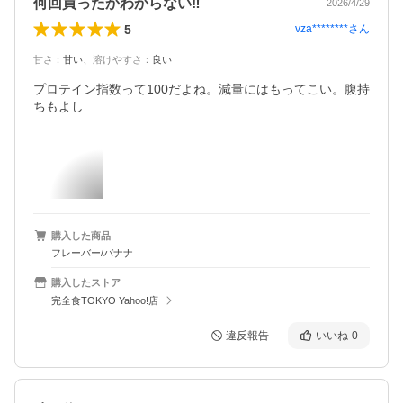
何回買ったかわからない‼️
2026/4/29
5
vza********
さん
甘さ
：
甘い
、
溶けやすさ
：
良い
プロテイン指数って100だよね。減量にはもってこい。腹持
ちもよし
購入した商品
フレーバー/バナナ
購入したストア
完全食TOKYO Yahoo!店
違反報告
いいね
0