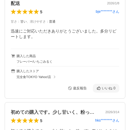
配送
2026/1/8
5
bje********
さん
甘さ
：
甘い
、
溶けやすさ
：
普通
迅速にご対応いただきありがとうございました。多分リピ
ートします。
購入した商品
フレーバー/いちごみるく
購入したストア
完全食TOKYO Yahoo!店
違反報告
いいね
0
初めての購入です。少し甘いく、粉っぽい…
2026/3/14
5
hks********
さん