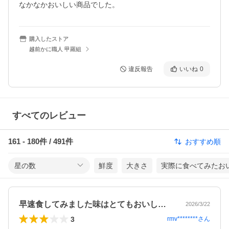
なかなかおいしい商品でした。
購入したストア
越前かに職人 甲羅組
違反報告
いいね
0
すべてのレビュー
161
-
180
件 /
491
件
おすすめ順
星の数
鮮度
大きさ
実際に食べてみたお
早速食してみました味はとてもおいしいが…
2026/3/22
3
rmv********
さん