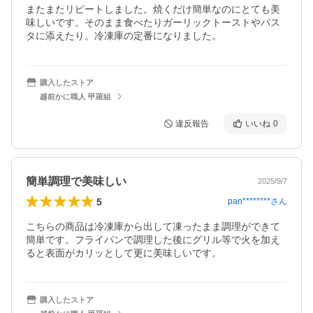
またまたリピートしました。焼くだけ簡単なのにとても美
味しいです。そのまま食べたりガーリックトーストやパス
タに添えたり。冷凍庫の定番になりました。
購入したストア
越前かに職人 甲羅組
違反報告
いいね
0
簡単調理で美味しい
2025/9/7
5
pan********
さん
こちらの商品は冷凍庫から出して凍ったまま調理ができて
簡単です。フライパンで調理した後にグリル等で火を加え
ると表面がカリッとして更に美味しいです。
購入したストア