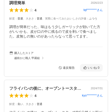
調理簡単
2026/2/23
4
tqt********
さん
鮮度
：
普通
、
大きさ
：
普通
、
実際に食べてみたおいしさの評価
：
ふつう
調理が簡単だった、味はもう少しガーリックが効いてた方
がいいかも、皮が口の中に残るので皮を剥いで食べまし
た。皮無しの無いのがあったらなって思ってます。
購入したストア
越前かに職人 甲羅組
違反報告
いいね
0
フライパンの後に、オーブントースターで…
2024/7/31
4
kyo********
さん
鮮度
：
良い
、
大きさ
：
普通