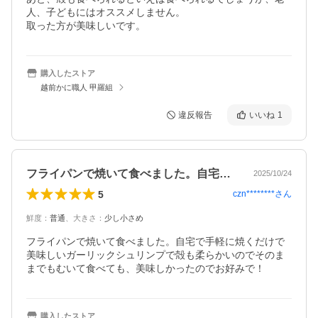
人、子どもにはオススメしません。

取った方が美味しいです。
購入したストア
越前かに職人 甲羅組
違反報告
いいね
1
フライパンで焼いて食べました。自宅で手…
2025/10/24
5
czn********
さん
鮮度
：
普通
、
大きさ
：
少し小さめ
フライパンで焼いて食べました。自宅で手軽に焼くだけで
美味しいガーリックシュリンプで殻も柔らかいのでそのま
までもむいて食べても、美味しかったのでお好みで！
購入したストア