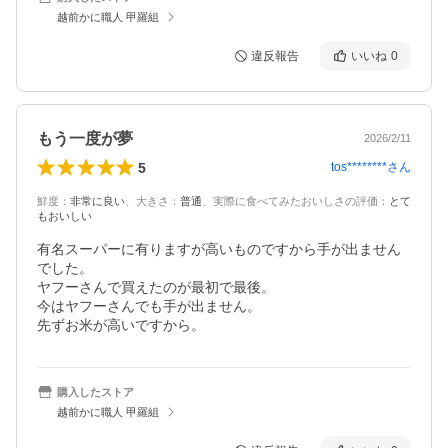
越前かに職人 甲羅組
違反報告
いいね
0
もう一度が夢
2026/2/11
5
tos********
さん
鮮度
：
非常に良い
、
大きさ
：
普通
、
実際に食べてみたおいしさの評価
：
とて
もおいしい
有名スーパーに有りますが高いものですから手が出ません
でした。

ヤフーさんで買えたのが最初で最後。

今はヤフーさんでも手が出ません。

先ずお米が高いですから。
購入したストア
越前かに職人 甲羅組