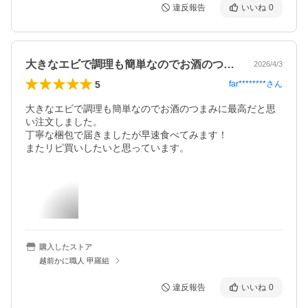
違反報告
いいね
0
大きなエビで調理も簡単なのでお酒のつま…
2026/4/3
5
far********
さん
大きなエビで調理も簡単なのでお酒のつまみに最高だと思
い注文しました。

丁寧な梱包で届きましたが早速食べてみます！

またリピ買いしたいと思っています。
購入したストア
越前かに職人 甲羅組
違反報告
いいね
0