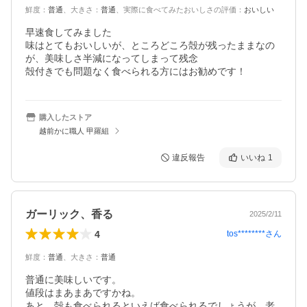
鮮度
：
普通
、
大きさ
：
普通
、
実際に食べてみたおいしさの評価
：
おいしい
早速食してみました

味はとてもおいしいが、ところどころ殻が残ったままなの
が、美味しさ半減になってしまって残念

殻付きでも問題なく食べられる方にはお勧めです！
購入したストア
越前かに職人 甲羅組
違反報告
いいね
1
ガーリック、香る
2025/2/11
4
tos********
さん
鮮度
：
普通
、
大きさ
：
普通
普通に美味しいです。

値段はまあまあですかね。

あと、殻も食べられるといえば食べられるでしょうが、老