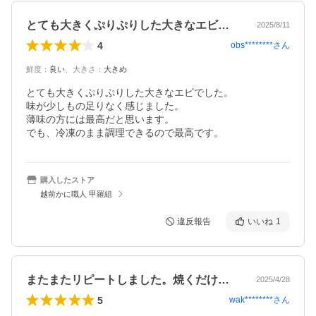
とても大きくぷりぷりした大きなエビでし…
2025/8/11
4
obs********
さん
鮮度
：
良い
、
大きさ
：
大きめ
とても大きくぷりぷりした大きなエビでした。

味が少しもの足りなく感じました。

薄味の方には最高だと思います。

でも、冷凍のまま調理できるので最高です。
購入したストア
越前かに職人 甲羅組
違反報告
いいね
1
またまたリピートしました。焼くだけ簡単…
2025/4/28
5
wak********
さん