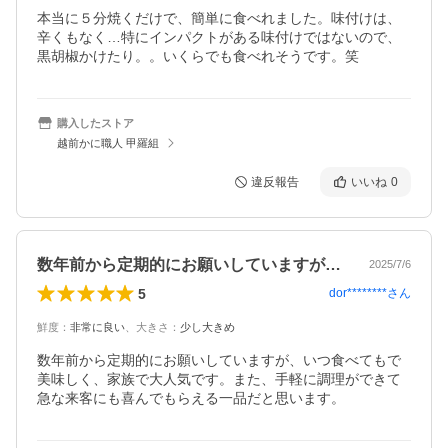
本当に５分焼くだけで、簡単に食べれました。味付けは、
辛くもなく…特にインパクトがある味付けではないので、
黒胡椒かけたり。。いくらでも食べれそうです。笑
購入したストア
越前かに職人 甲羅組
違反報告
いいね
0
数年前から定期的にお願いしていますが、…
2025/7/6
5
dor********
さん
鮮度
：
非常に良い
、
大きさ
：
少し大きめ
数年前から定期的にお願いしていますが、いつ食べてもで
美味しく、家族で大人気です。また、手軽に調理ができて
急な来客にも喜んでもらえる一品だと思います。