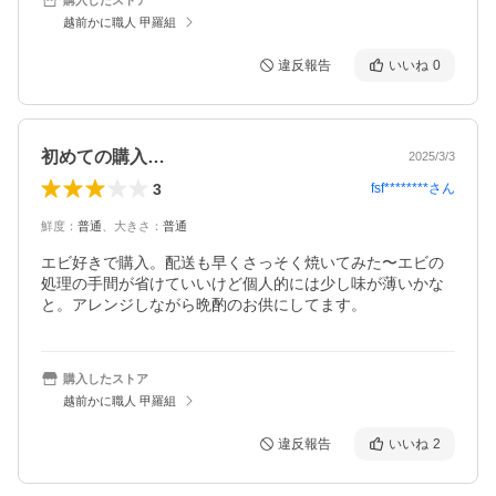
越前かに職人 甲羅組
違反報告
いいね
0
初めての購入…
2025/3/3
3
fsf********
さん
鮮度
：
普通
、
大きさ
：
普通
エビ好きで購入。配送も早くさっそく焼いてみた〜エビの
処理の手間が省けていいけど個人的には少し味が薄いかな
と。アレンジしながら晩酌のお供にしてます。
購入したストア
越前かに職人 甲羅組
違反報告
いいね
2