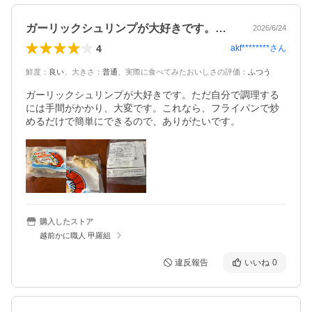
ガーリックシュリンプが大好きです。ただ…
2026/6/24
4
akf********
さん
鮮度
：
良い
、
大きさ
：
普通
、
実際に食べてみたおいしさの評価
：
ふつう
ガーリックシュリンプが大好きです。ただ自分で調理する
には手間がかかり、大変です。これなら、フライパンで炒
めるだけで簡単にできるので、ありがたいです。
購入したストア
越前かに職人 甲羅組
違反報告
いいね
0