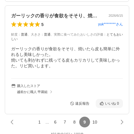
ガーリックの香りが食欲をそそり、焼いた…
2026/6/15
5
yuk********
さん
鮮度
：
普通
、
大きさ
：
普通
、
実際に食べてみたおいしさの評価
：
とてもおい
しい
ガーリックの香りが食欲をそそり、焼いたら皮も簡単に外
れるし美味しかった。

焼いても剥がれずに残ってる皮もカリカリして美味しかっ
た。リピ買いします。
購入したストア
越前かに職人 甲羅組
違反報告
いいね
0
1
...
6
7
8
9
10