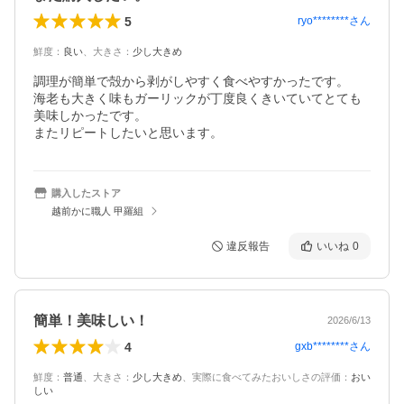
5
ryo********
さん
鮮度
：
良い
、
大きさ
：
少し大きめ
調理が簡単で殻から剥がしやすく食べやすかったです。

海老も大きく味もガーリックが丁度良くきいていてとても
美味しかったです。

またリピートしたいと思います。
購入したストア
越前かに職人 甲羅組
違反報告
いいね
0
簡単！美味しい！
2026/6/13
4
gxb********
さん
鮮度
：
普通
、
大きさ
：
少し大きめ
、
実際に食べてみたおいしさの評価
：
おい
しい