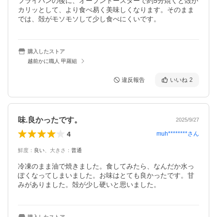
フライパンの後に、オーブントースターで約5分焼くと殻が
カリッとして、より食べ易く美味しくなります。そのまま
では、殻がモソモソして少し食べにくいです。
購入したストア
越前かに職人 甲羅組
違反報告
いいね
2
味.良かったです。
2025/9/27
4
muh********
さん
鮮度
：
良い
、
大きさ
：
普通
冷凍のまま油で焼きました。食してみたら、なんだか水っ
ぽくなってしまいました。お味はとても良かったです。甘
みがありました。殻が少し硬いと思いました。
購入したストア