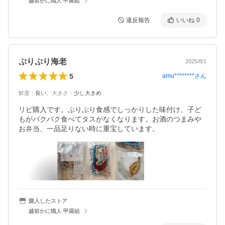
越前かに職人 甲羅組
違反報告
いいね
0
ぷりぷり海老
2025/8/1
5
amu********
さん
鮮度
：
良い
、
大きさ
：
少し大きめ
リピ購入です。ぷりぷり食感でしっかりした味付け、子ど
もがバクバク食べてタスがなくなります。お酒のつまみや
お弁当、一品足りない時に重宝しています。
購入したストア
越前かに職人 甲羅組