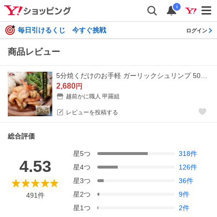
i
毎日引けるくじ 今すぐ挑戦
ログイン
商品レビュー
5分焼くだけのお手軽 ガーリックシュリンプ 500g (26~30尾入) えび エビ 送料無料 海鮮 シュリンプ BBQ 殻付き 惣菜 ポイント利用 爆買
2,680
円
越前かに職人 甲羅組
レビューを投稿する
総合評価
星
5
つ
318
件
4.53
星
4
つ
126
件
星
3
つ
36
件
星
2
つ
9
件
491
件
星
1
つ
2
件