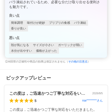
バラ凍結されているため、必要な分だけ取り出せる便利さ
も魅力です。
良い点
簡単調理
味付けが絶妙
プリプリの食感
バラ凍結
香りが良い
悪い点
殻が気になる
サイズが小さい
ガーリックが弱い
水分が出やすい
価格が上がった
AI回答の正確性や商品の効果は保証されません（
その他の注意点
）
ピックアップレビュー
この度は，ご迅速かつご丁寧な対応をいた…
2026/8/5
5
nar********
さん
この度は，ご迅速かつご丁寧な対応をいただきました。
