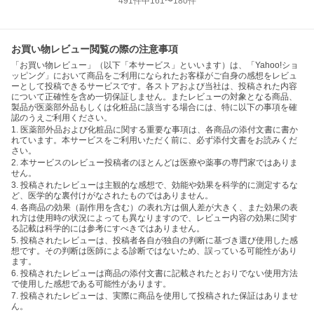
491
件中
161
〜
180
件
お買い物レビュー閲覧の際の注意事項
「お買い物レビュー」（以下「本サービス」といいます）は、「Yahoo!ショ
ッピング」において商品をご利用になられたお客様がご自身の感想をレビュ
ーとして投稿できるサービスです。各ストアおよび当社は、投稿された内容
について正確性を含め一切保証しません。またレビューの対象となる商品、
製品が医薬部外品もしくは化粧品に該当する場合には、特に以下の事項を確
認のうえご利用ください。
1. 医薬部外品および化粧品に関する重要な事項は、各商品の添付文書に書か
れています。本サービスをご利用いただく前に、必ず添付文書をお読みくだ
さい。
2. 本サービスのレビュー投稿者のほとんどは医療や薬事の専門家ではありま
せん。
3. 投稿されたレビューは主観的な感想で、効能や効果を科学的に測定するな
ど、医学的な裏付けがなされたものではありません。
4. 各商品の効果（副作用を含む）の表れ方は個人差が大きく、また効果の表
れ方は使用時の状況によっても異なりますので、レビュー内容の効果に関す
る記載は科学的には参考にすべきではありません。
5. 投稿されたレビューは、投稿者各自が独自の判断に基づき選び使用した感
想です。その判断は医師による診断ではないため、誤っている可能性があり
ます。
6. 投稿されたレビューは商品の添付文書に記載されたとおりでない使用方法
で使用した感想である可能性があります。
7. 投稿されたレビューは、実際に商品を使用して投稿された保証はありませ
ん。