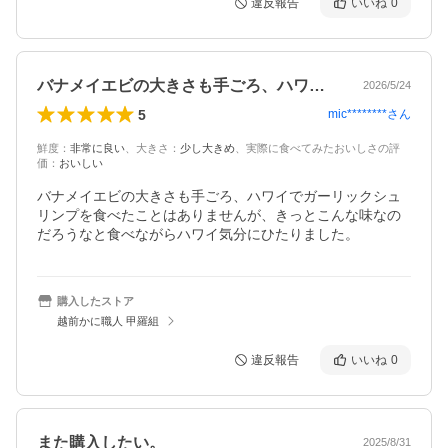
違反報告
いいね
0
バナメイエビの大きさも手ごろ、ハワイで…
2026/5/24
5
mic********
さん
鮮度
：
非常に良い
、
大きさ
：
少し大きめ
、
実際に食べてみたおいしさの評
価
：
おいしい
バナメイエビの大きさも手ごろ、ハワイでガーリックシュ
リンプを食べたことはありませんが、きっとこんな味なの
だろうなと食べながらハワイ気分にひたりました。
購入したストア
越前かに職人 甲羅組
違反報告
いいね
0
また購入したい。
2025/8/31