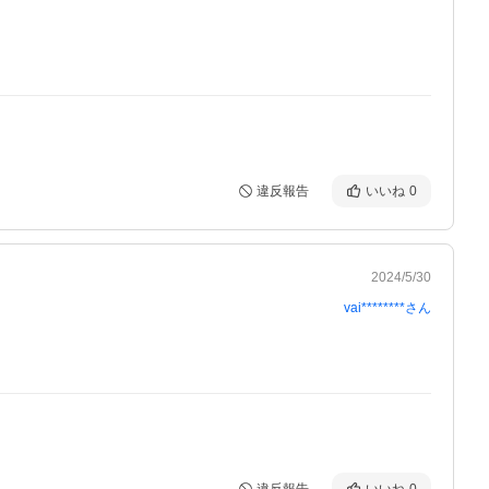
違反報告
いいね
0
2024/5/30
vai********
さん