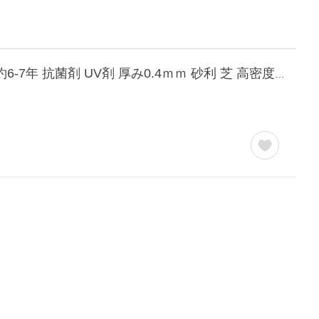
国華園 即納 防草シート 1m×50m 農用シート 除草 雑草 芝生 草 DIY 曝露施工 耐用年数 約6-7年 抗菌剤 UV剤 厚み0.4ｍｍ 砂利 芝 高密度強力防草シート・黒