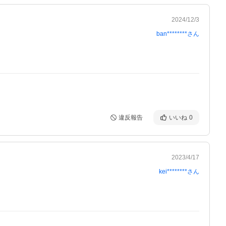
2024/12/3
ban********
さん
違反報告
いいね
0
2023/4/17
kei********
さん