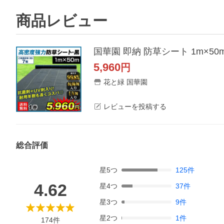
商品レビュー
5,960
円
花と緑 国華園
レビューを投稿する
総合評価
星
5
つ
125
件
4.62
星
4
つ
37
件
星
3
つ
9
件
星
2
つ
1
件
174
件