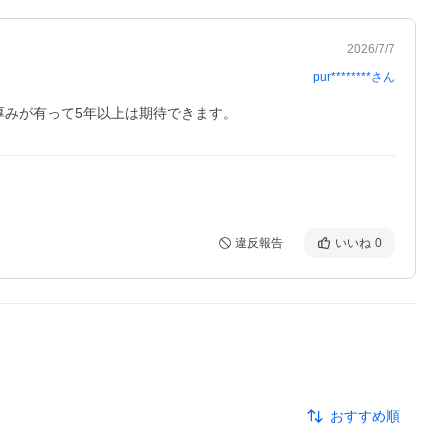
2026/7/7
pur********
さん
厚みが有って5年以上は期待できます。
違反報告
いいね
0
おすすめ順