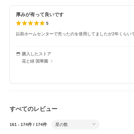
厚みが有って良いです
5
以前ホームセンターで売ったのを使用してましたが2年くらい
購入したストア
花と緑 国華園
すべてのレビュー
161
-
174
件 /
174
件
星の数