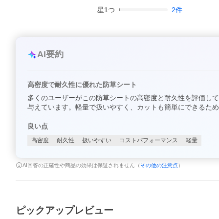
星
1
つ
2
件
AI要約
高密度で耐久性に優れた防草シート
多くのユーザーがこの防草シートの高密度と耐久性を評価して
与えています。軽量で扱いやすく、カットも簡単にできるため
良い点
高密度
耐久性
扱いやすい
コストパフォーマンス
軽量
AI回答の正確性や商品の効果は保証されません（
その他の注意点
）
ピックアップレビュー