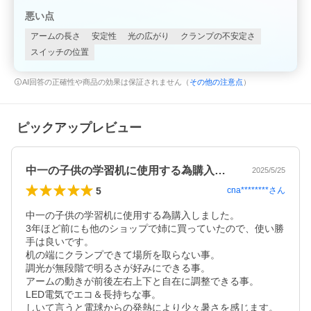
悪い点
アームの長さ
安定性
光の広がり
クランプの不安定さ
スイッチの位置
AI回答の正確性や商品の効果は保証されません（
その他の注意点
）
ピックアップレビュー
中一の子供の学習机に使用する為購入しま…
2025/5/25
5
cna********
さん
中一の子供の学習机に使用する為購入しました。

3年ほど前にも他のショップで姉に買っていたので、使い勝
手は良いです。

机の端にクランプできて場所を取らない事。

調光が無段階で明るさが好みにできる事。

アームの動きが前後左右上下と自在に調整できる事。

LED電気でエコ＆長持ちな事。

しいて言うと電球からの発熱により少々暑さを感じます。