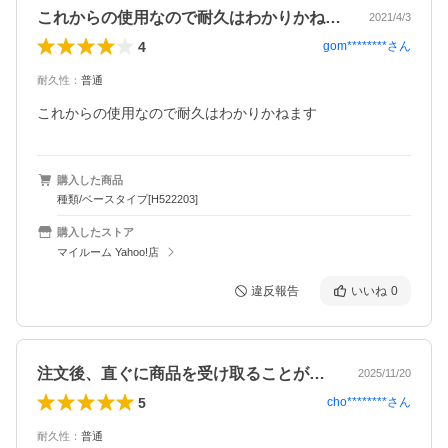
これからの使用なので耐久はわかりかねま…
2021/4/3
4
gom********
さん
耐久性
：
普通
これからの使用なので耐久はわかりかねます
購入した商品
種類/ベースタイプ[H522203]
購入したストア
マイルーム Yahoo!店
違反報告
いいね
0
注文後、直ぐに商品を受け取ることができ…
2025/11/20
5
cho********
さん
耐久性
：
普通