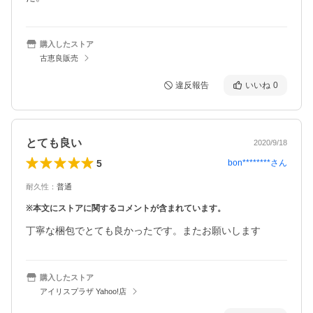
購入したストア
古恵良販売
違反報告
いいね
0
とても良い
2020/9/18
5
bon********
さん
耐久性
：
普通
※本文にストアに関するコメントが含まれています。
丁寧な梱包でとても良かったです。またお願いします
購入したストア
アイリスプラザ Yahoo!店