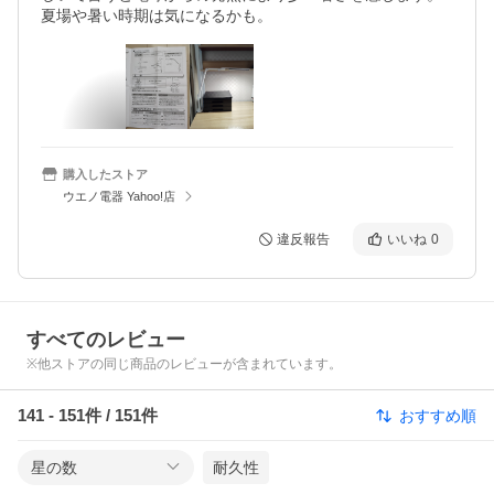
購入したストア
ウエノ電器 Yahoo!店
違反報告
いいね
0
すべてのレビュー
※他ストアの同じ商品のレビューが含まれています。
141
-
151
件 /
151
件
おすすめ順
星の数
耐久性