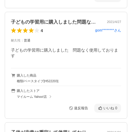
子どもの学習用に購入しました問題なく使…
2021/4/27
4
gom********
さん
耐久性
：
普通
子どもの学習用に購入しました　問題なく使用しておりま
す　
購入した商品
種類/ベースタイプ[H522203]
購入したストア
マイルーム Yahoo!店
違反報告
いいね
0