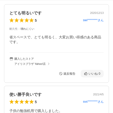
とても明るいです
2020/12/13
5
swi********
さん
耐久性
：
壊れにくい
省スペースで、とても明るく、大変お買い得感のある商品
です。
購入したストア
アイリスプラザ Yahoo!店
違反報告
いいね
0
使い勝手良いです
2021/4/5
5
svs********
さん
子供の勉強机用で購入しました。
