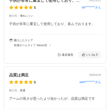
子供が非常に重宝して使用しており、喜ん…
2021/1/21
5
tai********
さん
耐久性
：
壊れにくい
子供が非常に重宝して使用しており、喜んでおります。
購入したストア
快適ホームライフ Yahoo!店
違反報告
いいね
0
品質は満足
2020/2/19
5
yam********
さん
耐久性
：
普通
アームの長さが思ったより短かったが、品質は満足です