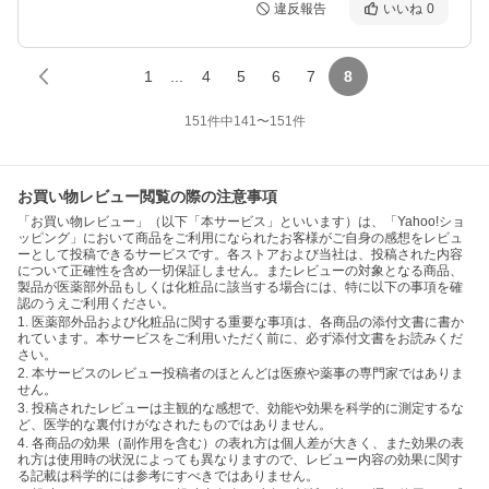
違反報告
いいね
0
1
...
4
5
6
7
8
151
件中
141
〜
151
件
お買い物レビュー閲覧の際の注意事項
「お買い物レビュー」（以下「本サービス」といいます）は、「Yahoo!ショ
ッピング」において商品をご利用になられたお客様がご自身の感想をレビュ
ーとして投稿できるサービスです。各ストアおよび当社は、投稿された内容
について正確性を含め一切保証しません。またレビューの対象となる商品、
製品が医薬部外品もしくは化粧品に該当する場合には、特に以下の事項を確
認のうえご利用ください。
1. 医薬部外品および化粧品に関する重要な事項は、各商品の添付文書に書か
れています。本サービスをご利用いただく前に、必ず添付文書をお読みくだ
さい。
2. 本サービスのレビュー投稿者のほとんどは医療や薬事の専門家ではありま
せん。
3. 投稿されたレビューは主観的な感想で、効能や効果を科学的に測定するな
ど、医学的な裏付けがなされたものではありません。
4. 各商品の効果（副作用を含む）の表れ方は個人差が大きく、また効果の表
れ方は使用時の状況によっても異なりますので、レビュー内容の効果に関す
る記載は科学的には参考にすべきではありません。