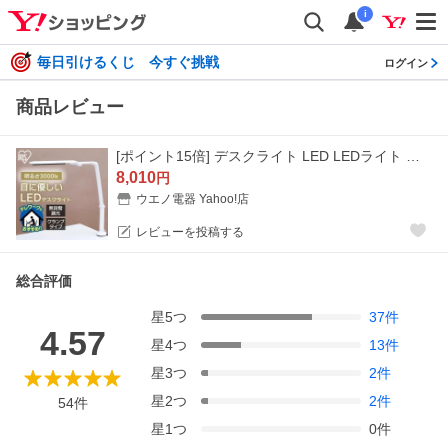
i
毎日引けるくじ 今すぐ挑戦
ログイン
商品レビュー
[ポイント15倍] デスクライト LED LEDライト 子供 テレワーク リモートワーク クランプ式 学習机 勉強 LEDデスクライト アイリスオーヤマ LDL-701CL-W
8,010
円
ウエノ電器 Yahoo!店
レビューを投稿する
総合評価
星
5
つ
37
件
4.57
星
4
つ
13
件
星
3
つ
2
件
星
2
つ
2
件
54
件
星
1
つ
0
件