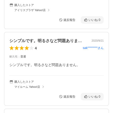
購入したストア
アイリスプラザ Yahoo!店
違反報告
いいね
0
シンプルです。明るさなど問題ありません…
2020/9/21
4
sak********
さん
耐久性
：
普通
シンプルです。明るさなど問題ありません。
購入したストア
マイルーム Yahoo!店
違反報告
いいね
0