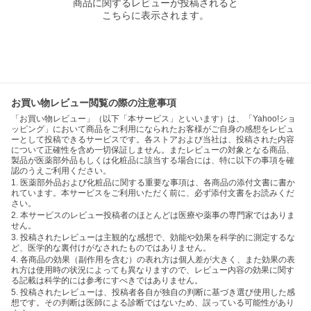
商品に関するレビューが投稿されると
こちらに表示されます。
お買い物レビュー閲覧の際の注意事項
「お買い物レビュー」（以下「本サービス」といいます）は、「Yahoo!ショ
ッピング」において商品をご利用になられたお客様がご自身の感想をレビュ
ーとして投稿できるサービスです。各ストアおよび当社は、投稿された内容
について正確性を含め一切保証しません。またレビューの対象となる商品、
製品が医薬部外品もしくは化粧品に該当する場合には、特に以下の事項を確
認のうえご利用ください。
1. 医薬部外品および化粧品に関する重要な事項は、各商品の添付文書に書か
れています。本サービスをご利用いただく前に、必ず添付文書をお読みくだ
さい。
2. 本サービスのレビュー投稿者のほとんどは医療や薬事の専門家ではありま
せん。
3. 投稿されたレビューは主観的な感想で、効能や効果を科学的に測定するな
ど、医学的な裏付けがなされたものではありません。
4. 各商品の効果（副作用を含む）の表れ方は個人差が大きく、また効果の表
れ方は使用時の状況によっても異なりますので、レビュー内容の効果に関す
る記載は科学的には参考にすべきではありません。
5. 投稿されたレビューは、投稿者各自が独自の判断に基づき選び使用した感
想です。その判断は医師による診断ではないため、誤っている可能性があり