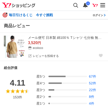
i
毎日引けるくじ 今すぐ挑戦
ログイン
商品レビュー
メール便可 日本製 綿100％ Tシャツ 七分袖 無地 レディース カットソー 26SS0213R,
3,520
円
ecoloco
レビューを投稿する
総合評価
星
5
つ
67
件
4.11
星
4
つ
52
件
星
3
つ
22
件
星
2
つ
8
件
153
件
星
1
つ
4
件