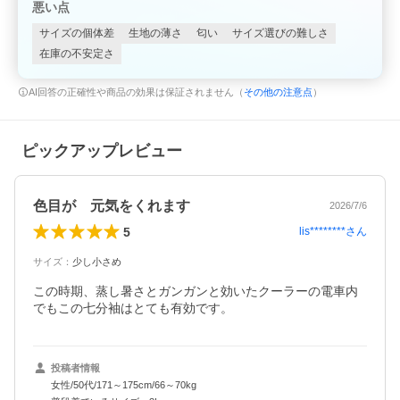
悪い点
サイズの個体差
生地の薄さ
匂い
サイズ選びの難しさ
在庫の不安定さ
AI回答の正確性や商品の効果は保証されません（
その他の注意点
）
ピックアップレビュー
色目が 元気をくれます
2026/7/6
5
lis********
さん
サイズ
：
少し小さめ
この時期、蒸し暑さとガンガンと効いたクーラーの電車内
投稿者情報
女性/50代/171～175cm/66～70kg