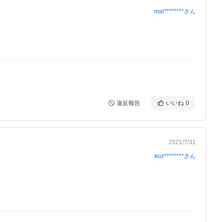
mai********
さん
違反報告
いいね
0
2021/7/31
koz********
さん