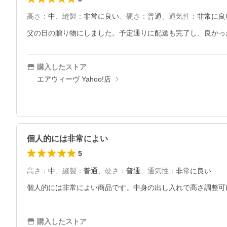
高さ
：
中
、
縫製
：
非常に良い
、
硬さ
：
普通
、
通気性
：
非常に良
父の日の贈り物にしました。予定通りに配送も完了し、良かっ
購入したストア
エアウィーヴ Yahoo!店
個人的には非常によい
5
高さ
：
中
、
縫製
：
普通
、
硬さ
：
普通
、
通気性
：
非常に良い
個人的には非常によい商品です。中身の出し入れで高さ調整可
購入したストア