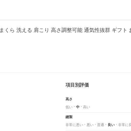
 枕 まくら 洗える 肩こり 高さ調整可能 通気性抜群 ギフト
項目別評価
高さ
低い
中
高い
縫製
非常に悪い
悪い
普通
良い
非常に