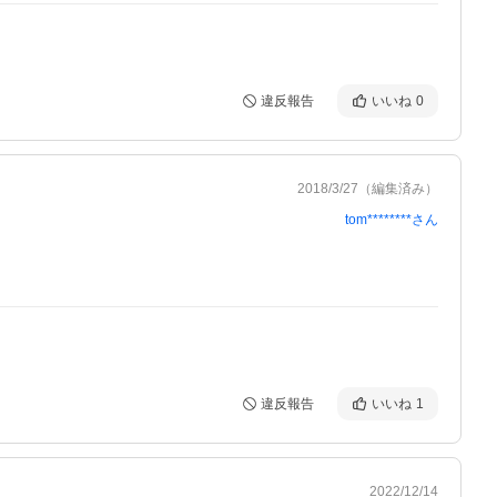
違反報告
いいね
0
2018/3/27
（編集済み）
tom********
さん
違反報告
いいね
1
2022/12/14