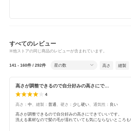
すべてのレビュー
※他ストアの同じ商品のレビューが含まれています。
141
-
160
件 /
292
件
星の数
高さ
縫製
高さが調整できるので自分好みの高さにで…
4
高さ
：
中
、
縫製
：
普通
、
硬さ
：
少し硬い
、
通気性
：
良い
高さが調整できるので自分好みの高さにできていいです。
