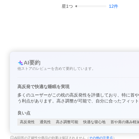
星
1
つ
12
件
AI要約
他ストアのレビューを含めて要約しています。
高反発で快適な睡眠を実現
多くのユーザーがこの枕の高反発性を評価しており、特に首や
う利点があります。高さ調整が可能で、自分に合ったフィット
良い点
高反発性
通気性
高さ調整可能
快適な寝心地
首や肩の痛み軽
AI回答の正確性や商品の効果は保証されません（
その他の注意点
）