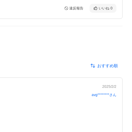
違反報告
いいね
0
おすすめ順
2025/2/2
avg********
さん