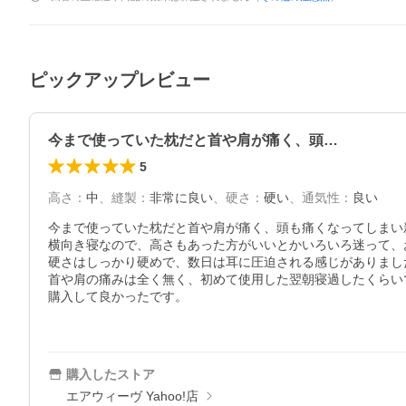
ピックアップレビュー
今まで使っていた枕だと首や肩が痛く、頭…
5
高さ
：
中
、
縫製
：
非常に良い
、
硬さ
：
硬い
、
通気性
：
良い
今まで使っていた枕だと首や肩が痛く、頭も痛くなってしまい
横向き寝なので、高さもあった方がいいとかいろいろ迷って、
硬さはしっかり硬めで、数日は耳に圧迫される感じがありまし
首や肩の痛みは全く無く、初めて使用した翌朝寝過したくらいで
購入して良かったです。

購入したストア
エアウィーヴ Yahoo!店