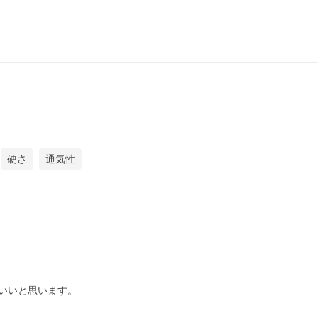
硬さ
通気性