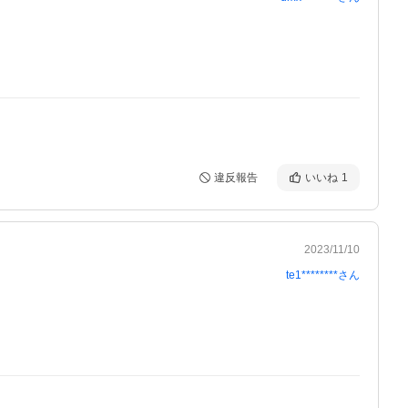
違反報告
いいね
1
2023/11/10
te1********
さん