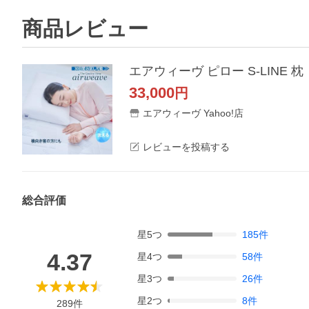
商品レビュー
エアウィーヴ ピロー S-LINE
33,000
円
エアウィーヴ Yahoo!店
レビューを投稿する
総合評価
星
5
つ
185
件
4.37
星
4
つ
58
件
星
3
つ
26
件
星
2
つ
8
件
289
件