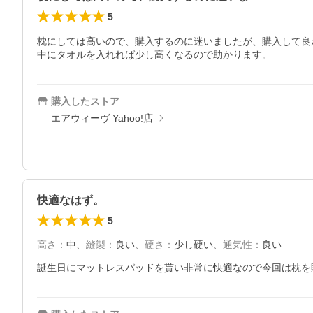
5
枕にしては高いので、購入するのに迷いましたが、購入して良
中にタオルを入れれば少し高くなるので助かります。
購入したストア
エアウィーヴ Yahoo!店
快適なはず。
5
高さ
：
中
、
縫製
：
良い
、
硬さ
：
少し硬い
、
通気性
：
良い
誕生日にマットレスパッドを貰い非常に快適なので今回は枕を