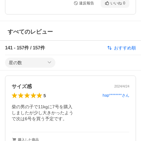
違反報告
いいね
0
すべてのレビュー
141
-
157
件 /
157
件
おすすめ順
星の数
サイズ感
2024/4/24
5
hap********
さん
柴の男の子で11kgに7号を購入

しましたが少し大きかったよう

で次は6号を買う予定です。
購入した商品