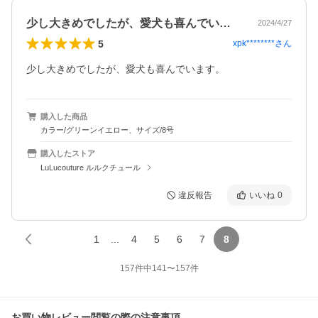
少し大きめでしたが、愛犬も喜んでいます…
2024/4/27
5
xpk********
さん
少し大きめでしたが、愛犬も喜んでいます。
購入した商品
カラー/グリーンイエロー、サイズ/8号
購入したストア
LuLucouture ルルクチュール
違反報告
いいね
0
1
...
4
5
6
7
8
157
件中
141
〜
157
件
お買い物レビュー閲覧の際の注意事項