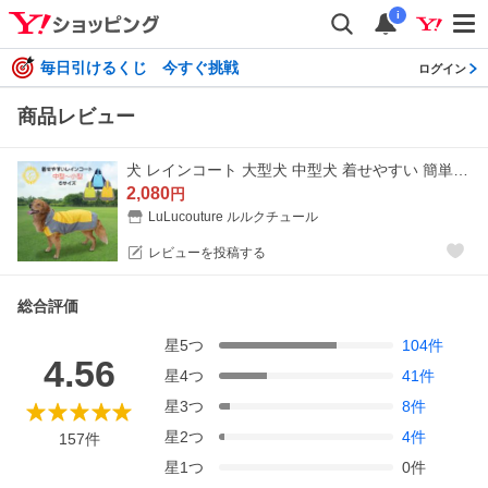
i
毎日引けるくじ 今すぐ挑戦
ログイン
商品レビュー
犬 レインコート 大型犬 中型犬 着せやすい 簡単 犬用レインコート ドッグウェア 雨具 犬のカッパ いぬ 犬の服 袖 アウトドア 防水 梅雨 雪 送料無料
2,080
円
LuLucouture ルルクチュール
レビューを投稿する
総合評価
星
5
つ
104
件
4.56
星
4
つ
41
件
星
3
つ
8
件
星
2
つ
4
件
157
件
星
1
つ
0
件