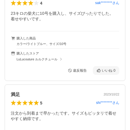
4
sak********
さん
23キロの柴犬に10号を購入し、サイズぴったりでした。

着せやすいです。
購入した商品
カラー/ライトブルー、サイズ/10号
購入したストア
LuLucouture ルルクチュール
違反報告
いいね
0
満足
2023/10/22
5
shi********
さん
注文から到着まで早かったです。サイズもピッタリで着せ
やすく納得です。