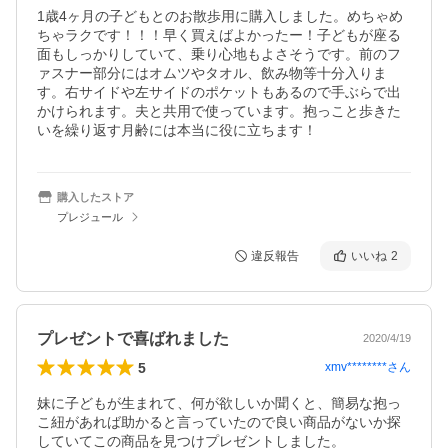
1歳4ヶ月の子どもとのお散歩用に購入しました。めちゃめ
ちゃラクです！！！早く買えばよかったー！子どもが座る
面もしっかりしていて、乗り心地もよさそうです。前のフ
ァスナー部分にはオムツやタオル、飲み物等十分入りま
す。右サイドや左サイドのポケットもあるので手ぶらで出
かけられます。夫と共用で使っています。抱っこと歩きた
いを繰り返す月齢には本当に役に立ちます！
購入したストア
プレジュール
違反報告
いいね
2
プレゼントで喜ばれました
2020/4/19
5
xmv********
さん
妹に子どもが生まれて、何が欲しいか聞くと、簡易な抱っ
こ紐があれば助かると言っていたので良い商品がないか探
していてこの商品を見つけプレゼントしました。
