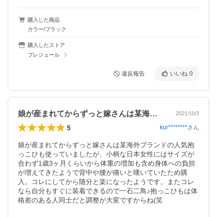
購入した商品
カラー/ブラック
購入したストア
プレジュール
違反報告
いいね
0
娘が産まれてからずっと嫁さんは某海外ブ…
2021/10/3
5
kur********
さん
娘が産まれてからずっと嫁さんは某海外ブランドの人気抱
っこひも使っていましたが、小柄な日本女性にはサイズが
合わず1歳3ヶ月くらいから体重の増加も含め身体への負担
が増えてきたようで背中や腰が痛いと嘆いていたため購
入。コレにしてから随分と楽になったようです。またコレ
なら自分もすぐに装着できるので一石二鳥♪抱っこひもは体
格差のある人同士だと調整が大変ですからね(笑