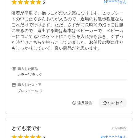
5
fri********
さん
装着が簡単で、抱っこがだいぶ楽になります。ヒップシー
トの中にたくさんものが入るので、近場のお散歩程度なら
これだけで行けます。ただ、さすがに長時間の抱っこは腰
に来るので、遠出する際は基本はベビーカーで、ベビーカ
ーについてるバスケットにこちらを入れ持ち歩き、ぐずっ
た時だけこちらで抱っこしていました。お値段の割に作り
もしっかりしていて、良い商品だと思います。
購入した商品
カラー/ブラック
購入したストア
プレジュール
違反報告
いいね
0
とても楽です
2022/8/22
5
kod********
さん