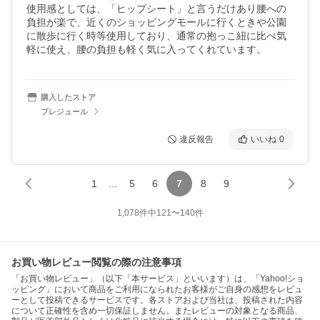
使用感としては、「ヒップシート」と言うだけあり腰への
負担が楽で、近くのショッピングモールに行くときや公園
に散歩に行く時等使用しており、通常の抱っこ紐に比べ気
軽に使え、腰の負担も軽く気に入ってくれています。
購入したストア
プレジュール
違反報告
いいね
0
1
...
5
6
7
8
9
1,078
件中
121
〜
140
件
お買い物レビュー閲覧の際の注意事項
「お買い物レビュー」（以下「本サービス」といいます）は、「Yahoo!ショ
ッピング」において商品をご利用になられたお客様がご自身の感想をレビュ
ーとして投稿できるサービスです。各ストアおよび当社は、投稿された内容
について正確性を含め一切保証しません。またレビューの対象となる商品、