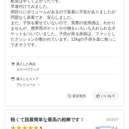
配送は早くてよかったです。

早速付けてみました。

胴回りにボリュームがあるので装着に不安がありましたが
問題なく装着でき、安心しました。

まだ、子供を乗せていないので、実際の使用感は、わかり
ませんが、携帯用ポケットや小物をいろいろ入れられるポ
ケットもついていました。子供が座る座面は、ファッとし
たクッションが敷かれています。12kgの子供を楽に抱っこ
できそうです。
購入した商品
カラー/ブラック
購入したストア
プレジュール
違反報告
いいね
0
軽くて脱着簡単な最高の相棒です！
2023/5/7
5
ssj********
さん