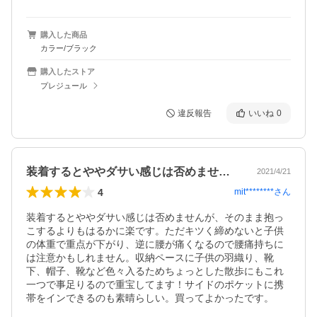
購入した商品
カラー/ブラック
購入したストア
プレジュール
違反報告
いいね
0
装着するとややダサい感じは否めませんが…
2021/4/21
4
mit********
さん
装着するとややダサい感じは否めませんが、そのまま抱っ
こするよりもはるかに楽です。ただキツく締めないと子供
の体重で重点が下がり、逆に腰が痛くなるので腰痛持ちに
は注意かもしれません。収納ペースに子供の羽織り、靴
下、帽子、靴など色々入るためちょっとした散歩にもこれ
一つで事足りるので重宝してます！サイドのポケットに携
帯をインできるのも素晴らしい。買ってよかったです。