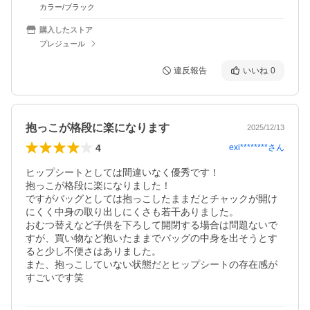
カラー/ブラック
購入したストア
プレジュール
違反報告
いいね
0
抱っこが格段に楽になります
2025/12/13
4
exi********
さん
ヒップシートとしては間違いなく優秀です！

抱っこが格段に楽になりました！

ですがバッグとしては抱っこしたままだとチャックが開け
にくく中身の取り出しにくさも若干ありました。

おむつ替えなど子供を下ろして開閉する場合は問題ないで
すが、買い物など抱いたままでバッグの中身を出そうとす
ると少し不便さはありました。

また、抱っこしていない状態だとヒップシートの存在感が
すごいです笑