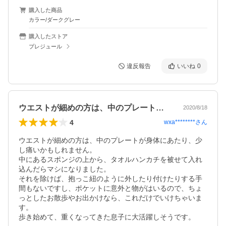
購入した商品
カラー/ダークグレー
購入したストア
プレジュール
違反報告
いいね
0
ウエストが細めの方は、中のプレートが身…
2020/8/18
4
wxa********
さん
ウエストが細めの方は、中のプレートが身体にあたり、少
し痛いかもしれません。

中にあるスポンジの上から、タオルハンカチを被せて入れ
込んだらマシになりました。

それを除けば、抱っこ紐のように外したり付けたりする手
間もないですし、ポケットに意外と物がはいるので、ちょ
っとしたお散歩やお出かけなら、これだけでいけちゃいま
す。

歩き始めて、重くなってきた息子に大活躍しそうです。