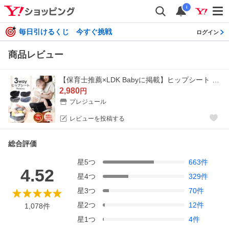
i
毎日引けるくじ 今すぐ挑戦
ログイン
商品レビュー
【保育士推薦×LDK Babyに掲載】ヒップシート 抱っこ紐 抱っこひも だっこひも 滑り止め付 ウエストポーチ 赤ちゃん プレジュール バッグ プレジュール 爆買
2,980
円
プレジュール
レビューを投稿する
総合評価
星
5
つ
663
件
4.52
星
4
つ
329
件
星
3
つ
70
件
星
2
つ
12
件
1,078
件
星
1
つ
4
件