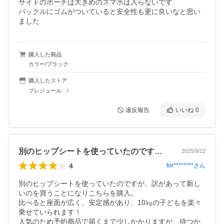
サイドのポーチは大きめのスマホは入らないです

バックルにゴムがついていると安全性も更に良いなと思い
ました
購入した商品
カラー/ブラック
購入したストア
プレジュール
違反報告
いいね
0
別のヒップシートを使っていたのですが、…
2025/9/22
4
for********
さん
別のヒップシートを使っていたのですが、訳があって新し
いのを買うことになりこちらを購入。

比べると座面が広く、安定感があり、10㎏の子どもを楽々
乗せていられます！

人気のため予約商品で届くまで少しかかりますが、待つか