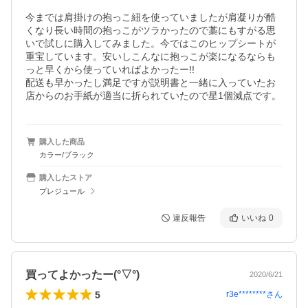
今までは肩掛けの抱っこ紐を使っていましたが肩凝りが酷
くなり長い時間の抱っこがツラかったので藁にもすがる思
いで試しに購入してみました。今ではこのヒップシートが
重宝しています。安いしこんなに抱っこが楽になるならも
っと早くから使っていればよかったー!!

配送も早かったし満足ですが説明書と一緒に入っていたお
店からのお手紙が適当に折られていたので星1個減点です。
購入した商品
カラー/ブラック
購入したストア
プレジュール
違反報告
いいね
0
買ってよかったー(°▽°)
2020/6/21
5
r3e********
さん