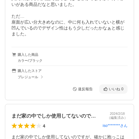
いがある商品だなと思いました。

ただ…

座面が広い分大きめなのに、中に何も入れていないと横が
凹んでいるのでデザイン性はもう少しだったかなぁと感じ
ました。
購入した商品
カラー/ブラック
購入したストア
プレジュール
違反報告
いいね
0
2024/2/18
まだ家の中でしか使用してないのですが、…
（編集済み）
4
iso********
さん
まだ家の中でしか使用してないのですが、確かに抱っこは