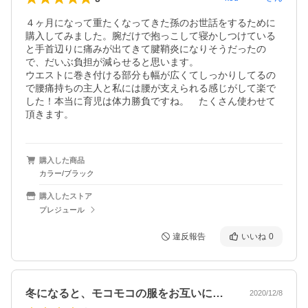
４ヶ月になって重たくなってきた孫のお世話をするために
購入してみました。腕だけで抱っこして寝かしつけている
と手首辺りに痛みが出てきて腱鞘炎になりそうだったの
で、だいぶ負担が減らせると思います。

ウエストに巻き付ける部分も幅が広くてしっかりしてるの
で腰痛持ちの主人と私には腰が支えられる感じがして楽で
した！本当に育児は体力勝負ですね。　たくさん使わせて
頂きます。
購入した商品
カラー/ブラック
購入したストア
プレジュール
違反報告
いいね
0
冬になると、モコモコの服をお互いに気合…
2020/12/8