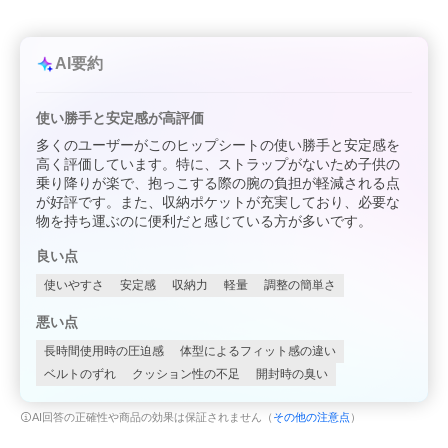
AI要約
使い勝手と安定感が高評価
多くのユーザーがこのヒップシートの使い勝手と安定感を
高く評価しています。特に、ストラップがないため子供の
乗り降りが楽で、抱っこする際の腕の負担が軽減される点
が好評です。また、収納ポケットが充実しており、必要な
物を持ち運ぶのに便利だと感じている方が多いです。
良い点
使いやすさ
安定感
収納力
軽量
調整の簡単さ
悪い点
長時間使用時の圧迫感
体型によるフィット感の違い
ベルトのずれ
クッション性の不足
開封時の臭い
AI回答の正確性や商品の効果は保証されません（
その他の注意点
）