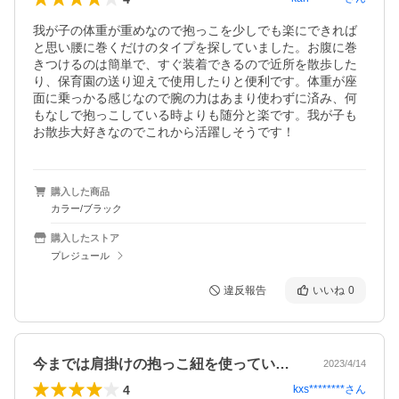
我が子の体重が重めなので抱っこを少しでも楽にできれば
と思い腰に巻くだけのタイプを探していました。お腹に巻
きつけるのは簡単で、すぐ装着できるので近所を散歩した
り、保育園の送り迎えで使用したりと便利です。体重が座
面に乗っかる感じなので腕の力はあまり使わずに済み、何
もなしで抱っこしている時よりも随分と楽です。我が子も
お散歩大好きなのでこれから活躍しそうです！
購入した商品
カラー/ブラック
購入したストア
プレジュール
違反報告
いいね
0
今までは肩掛けの抱っこ紐を使っていまし…
2023/4/14
4
kxs********
さん