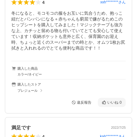
4
xxh********
さん
冬になると、モコモコの服をお互いに気合うため、抱っこ
紐だとパンパンになる＋赤ちゃんも窮屈で嫌がるためこの
ヒップシートを購入してみました！マジックテープも強力
な上、カチッと留める物も付いていてとても安心して使え
ています！収納ポケットも意外と広く、保育園のお迎え
時、ちょっと近くのスーパーまでの時とか、オムツ1枚お尻
拭きと入れれるのでとても便利な商品です！！
購入した商品
カラー/ネイビー
購入したストア
プレジュール
違反報告
いいね
0
満足です
2022/7/25
4
kah********
さん