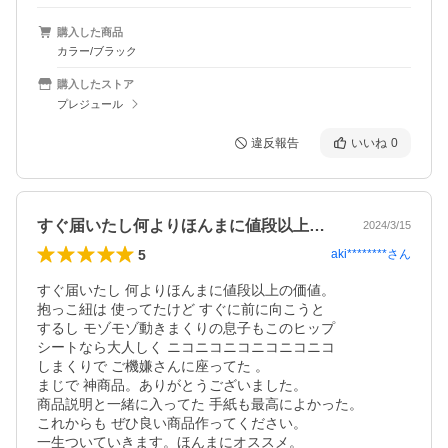
購入した商品
カラー/ブラック
購入したストア
プレジュール
違反報告
いいね
0
すぐ届いたし何よりほんまに値段以上の価…
2024/3/15
5
aki********
さん
すぐ届いたし 何よりほんまに値段以上の価値。

抱っこ紐は 使ってたけど すぐに前に向こうと

するし モゾモゾ動きまくりの息子もこのヒップ

シートなら大人しく ニコニコニコニコニコニコ

しまくりで ご機嫌さんに座ってた 。

まじで 神商品。ありがとうございました。

商品説明と一緒に入ってた 手紙も最高によかった。

これからも ぜひ良い商品作ってください。

一生ついていきます。ほんまにオススメ。