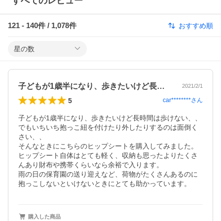
すべてのレビュー
121
-
140
件 /
1,078
件
おすすめ順
星の数
子どもが1歳半になり、歩きたいけど長時…
2021/2/1
5
car********
さん
子どもが1歳半になり、歩きたいけど長時間は歩けない、、
でもいちいち抱っこ紐を付けたり外したりするのは面倒く
さい、、

そんなときにこちらのヒップシートを購入してみました。

ヒップシート自体はとても軽く、収納も思ったよりたくさ
んあり財布や携帯くらいなら余裕で入ります。

雨の日の保育園の送り迎えなど、荷物がたくさんあるのに
抱っこしないといけないときにとても助かっています。
購入した商品