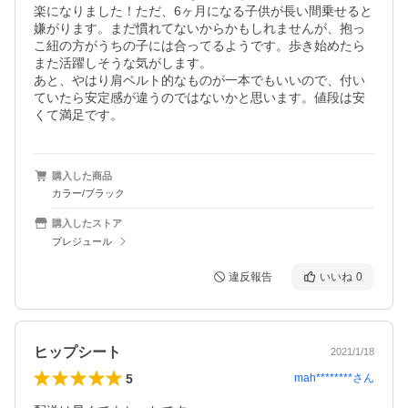
楽になりました！ただ、6ヶ月になる子供が長い間乗せると
嫌がります。まだ慣れてないからかもしれませんが、抱っ
こ紐の方がうちの子には合ってるようです。歩き始めたら
また活躍しそうな気がします。

あと、やはり肩ベルト的なものが一本でもいいので、付い
ていたら安定感が違うのではないかと思います。値段は安
くて満足です。
購入した商品
カラー/ブラック
購入したストア
プレジュール
違反報告
いいね
0
ヒップシート
2021/1/18
5
mah********
さん