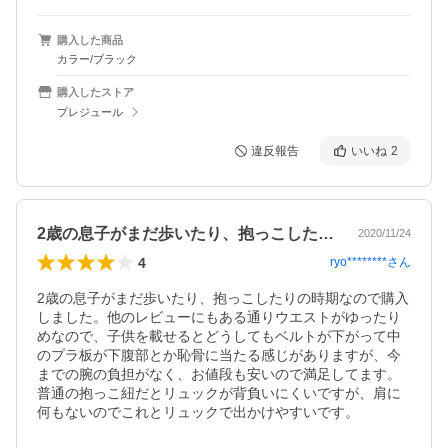
購入した商品
カラー/ブラック
購入したストア
プレジュール
違反報告
いいね
2
2歳の息子がまだ歩いたり、抱っこしたり…
2020/11/24
4
ryo********
さん
2歳の息子がまだ歩いたり、抱っこしたりの時期なので購入
しました。他のレビューにもある通りウエストがゆったり
めなので、子供を載せるとどうしてもベルトが下がって中
のプラ板が下腹部とか恥骨に当たる感じがありますが、今
までの腕の負担がなく、お値段も安いので満足してます。
普通の抱っこ紐だとリュックが背負いにくいですが、肩に
何もないのでこれとリュックで出かけやすいです。