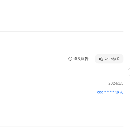
違反報告
いいね
0
2024/1/5
coo********
さん