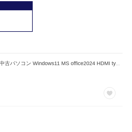
ノートパソコン Lenovo L13/X13 第11世代Corei5 軽量13.3インチFHD メモリ16GB搭載 中古パソコン Windows11 MS office2024 HDMI type-c WIFI 中古ノートパソコン