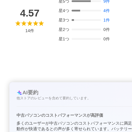
星
5
つ
9
件
4.57
星
4
つ
4
件
星
3
つ
1
件
星
2
つ
0
件
14
件
星
1
つ
0
件
AI要約
他ストアのレビューを含めて要約しています。
中古パソコンのコストパフォーマンスが高評価
多くのユーザーが中古パソコンのコストパフォーマンスに満足
動作が快適であるとの声が多く寄せられています。バッテリー