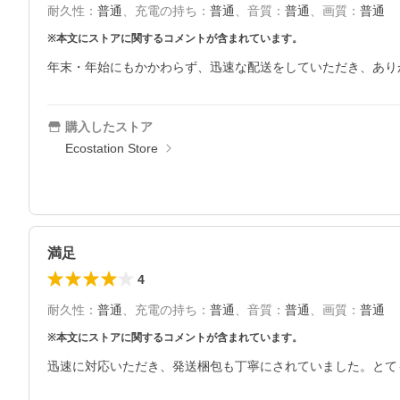
耐久性
：
普通
、
充電の持ち
：
普通
、
音質
：
普通
、
画質
：
普通
※本文にストアに関するコメントが含まれています。
年末・年始にもかかわらず、迅速な配送をしていただき、あり
購入したストア
Ecostation Store
満足
4
耐久性
：
普通
、
充電の持ち
：
普通
、
音質
：
普通
、
画質
：
普通
※本文にストアに関するコメントが含まれています。
迅速に対応いただき、発送梱包も丁寧にされていました。とて