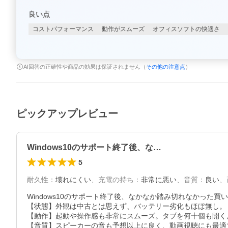
良い点
コストパフォーマンス
動作がスムーズ
オフィスソフトの快適さ
AI回答の正確性や商品の効果は保証されません（
その他の注意点
）
ピックアップレビュー
Windows10のサポート終了後、な…
5
耐久性
：
壊れにくい
、
充電の持ち
：
非常に悪い
、
音質
：
良い
、
Windows10のサポート終了後、なかなか踏み切れなかった買い
​【状態】外観は中古とは思えず、バッテリー劣化もほぼ無し。

【動作】起動や操作感も非常にスムーズ。タブを何十個も開く
【音質】スピーカーの音も予想以上に良く、動画視聴にも最適で