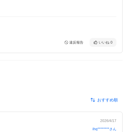
違反報告
いいね
0
おすすめ順
2026/4/17
ihq********
さん