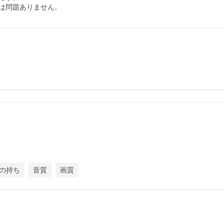
は問題ありません。
の持ち
音質
画質