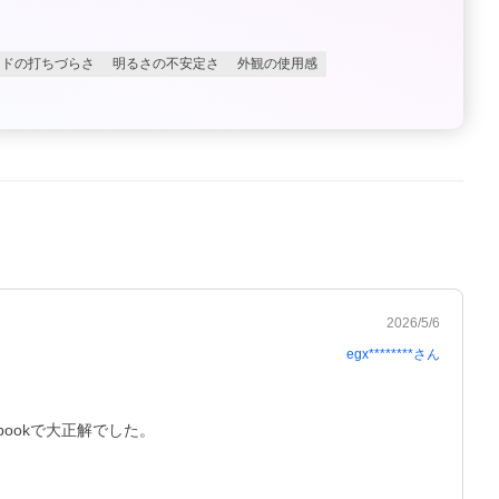
ードの打ちづらさ
明るさの不安定さ
外観の使用感
2026/5/6
egx********
さん
ookで大正解でした。
