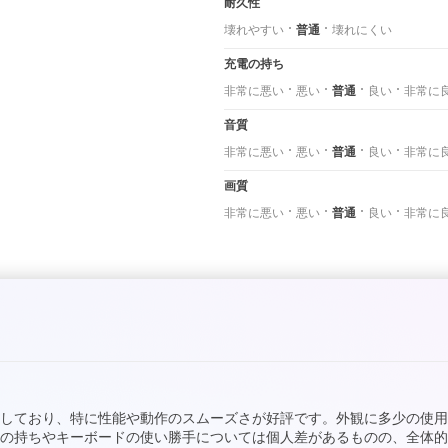
耐久性
壊れやすい
普通
壊れにくい
充電の持ち
非常に悪い
悪い
普通
良い
非常に
音質
非常に悪い
悪い
普通
良い
非常に
画質
非常に悪い
悪い
普通
良い
非常に
しており、特に性能や動作のスムーズさが好評です。外観に多少の使
の持ちやキーボードの使い勝手については個人差があるものの、全体的