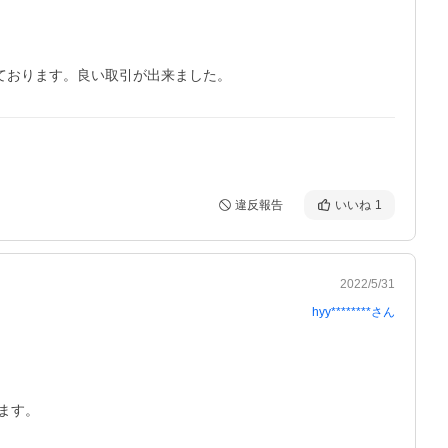
ております。良い取引が出来ました。
違反報告
いいね
1
2022/5/31
hyy********
さん
ます。