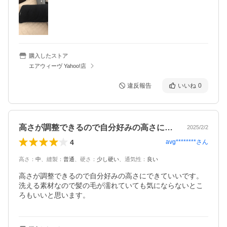
購入したストア
エアウィーヴ Yahoo!店
違反報告
いいね
0
高さが調整できるので自分好みの高さにで…
2025/2/2
4
avg********
さん
高さ
：
中
、
縫製
：
普通
、
硬さ
：
少し硬い
、
通気性
：
良い
高さが調整できるので自分好みの高さにできていいです。

洗える素材なので髪の毛が濡れていても気にならないとこ