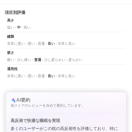
項目別評価
高さ
低い
中
高い
縫製
非常に悪い
悪い
普通
良い
非常に良い
硬さ
硬い
少し硬い
普通
少し柔らかい
柔らかい
通気性
非常に悪い
悪い
普通
良い
非常に良い
AI要約
他ストアのレビューを含めて要約しています。
高反発で快適な睡眠を実現
多くのユーザーがこの枕の高反発性を評価しており、特に