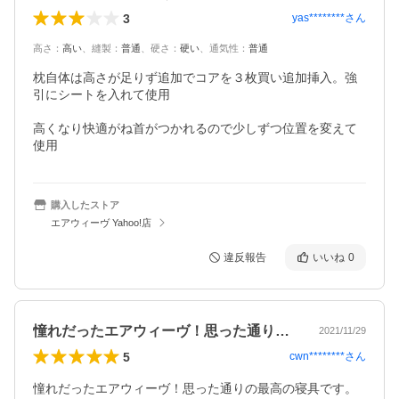
3
yas********
さん
高さ
：
高い
、
縫製
：
普通
、
硬さ
：
硬い
、
通気性
：
普通
枕自体は高さが足りず追加でコアを３枚買い追加挿入。強
引にシートを入れて使用

高くなり快適がね首がつかれるので少しずつ位置を変えて
使用
購入したストア
エアウィーヴ Yahoo!店
違反報告
いいね
0
憧れだったエアウィーヴ！思った通りの最…
2021/11/29
5
cwn********
さん
憧れだったエアウィーヴ！思った通りの最高の寝具です。