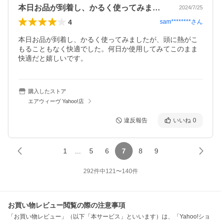
本日お品が到着し、かるく使ってみました…
2024/7/25
4
sam********
さん
本日お品が到着し、かるく使ってみましたが、頭に熱がこ
もることもなく快適でした。何日か使用してみてこのまま
快適だと嬉しいです。
購入したストア
エアウィーヴ Yahoo!店
違反報告
いいね
0
1
...
5
6
7
8
9
292
件中
121
〜
140
件
お買い物レビュー閲覧の際の注意事項
「お買い物レビュー」（以下「本サービス」といいます）は、「Yahoo!ショ