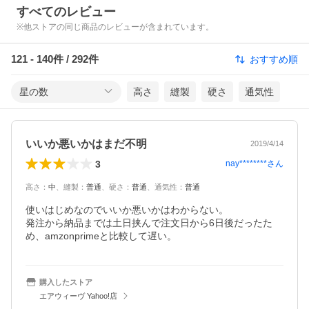
すべてのレビュー
※他ストアの同じ商品のレビューが含まれています。
121
-
140
件 /
292
件
おすすめ順
星の数
高さ
縫製
硬さ
通気性
いいか悪いかはまだ不明
2019/4/14
3
nay********
さん
高さ
：
中
、
縫製
：
普通
、
硬さ
：
普通
、
通気性
：
普通
使いはじめなのでいいか悪いかはわからない。

発注から納品までは土日挟んで注文日から6日後だったた
め、amzonprimeと比較して遅い。
購入したストア
エアウィーヴ Yahoo!店