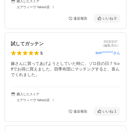
購入したストア
エアウィーヴ Yahoo!店
違反報告
いいね
0
2018/3/27
試してガッテン
（編集済み）
5
tom********
さん
嫁さんに買ってあげようとしていた時に、ゾロ目の日７％o
ffでお得に買えました。四季布団にマッチングすると、喜ん
でくれました。
購入したストア
エアウィーヴ Yahoo!店
違反報告
いいね
1