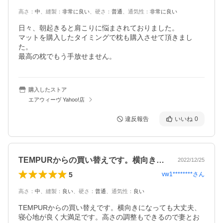
高さ
：
中
、
縫製
：
非常に良い
、
硬さ
：
普通
、
通気性
：
非常に良い
日々、朝起きると肩こりに悩まされておりました。

マットを購入したタイミングで枕も購入させて頂きまし
た。

最高の枕でもう手放せません。
購入したストア
エアウィーヴ Yahoo!店
違反報告
いいね
0
TEMPURからの買い替えです。横向き…
2022/12/25
5
vw1********
さん
高さ
：
中
、
縫製
：
良い
、
硬さ
：
普通
、
通気性
：
良い
TEMPURからの買い替えです。横向きになっても大丈夫、
寝心地が良く大満足です。高さの調整もできるので妻とお