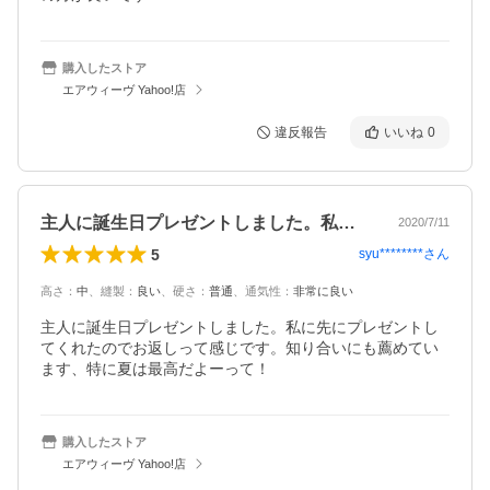
購入したストア
エアウィーヴ Yahoo!店
違反報告
いいね
0
主人に誕生日プレゼントしました。私に先…
2020/7/11
5
syu********
さん
高さ
：
中
、
縫製
：
良い
、
硬さ
：
普通
、
通気性
：
非常に良い
主人に誕生日プレゼントしました。私に先にプレゼントし
てくれたのでお返しって感じです。知り合いにも薦めてい
ます、特に夏は最高だよーって！
購入したストア
エアウィーヴ Yahoo!店