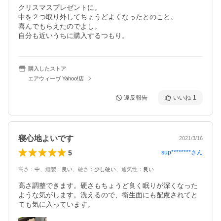
クリスマスプレゼントに。

中を２つ取り外してちょうどよくなったとのこと。

喜んでもらえたのでよし。

自分も近いうちに購入するつもり。
購入したストア
エアウィーヴ Yahoo!店
違反報告
いいね
1
寝心地よいです
2021/3/16
5
sup********
さん
高さ
：
中
、
縫製
：
良い
、
硬さ
：
少し硬い
、
通気性
：
良い
高さ調整できます。硬さもちょうど良く眠りが深くなった
ような気がします。洗えるので、衛生面にも配慮されてと
ても気に入っています。