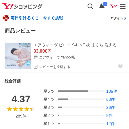
i
毎日引けるくじ 今すぐ挑戦
ログイン
商品レビュー
エアウィーヴ ピロー S-LINE 枕 まくら 洗える 肩こり 高さ調整可能 通気性抜群 ギフト お祝い プレゼント 幅広め 蒸れない 寝返り 硬め
33,000
円
エアウィーヴ Yahoo!店
レビューを投稿する
総合評価
星
5
つ
185
件
4.37
星
4
つ
58
件
星
3
つ
26
件
星
2
つ
8
件
289
件
星
1
つ
12
件