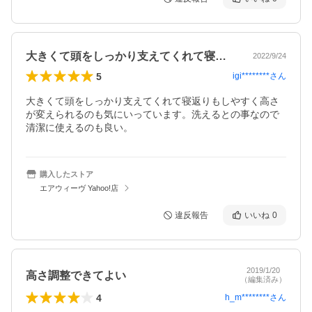
大きくて頭をしっかり支えてくれて寝返り…
2022/9/24
5
igi********
さん
大きくて頭をしっかり支えてくれて寝返りもしやすく高さ
が変えられるのも気にいっています。洗えるとの事なので
清潔に使えるのも良い。
購入したストア
エアウィーヴ Yahoo!店
違反報告
いいね
0
2019/1/20
高さ調整できてよい
（編集済み）
4
h_m********
さん