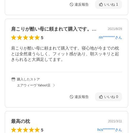
違反報告
いいね
1
肩こりが酷い母に頼まれて購入です。寝心…
2021/8/29
5
rin********
さん
肩こりが酷い母に頼まれて購入です。寝心地が今までの枕
とは全然違うらしく、フィット感があり、朝スッキリと起
きられると大満足してます。
購入したストア
エアウィーヴ Yahoo!店
違反報告
いいね
0
最高の枕
2021/3/11
5
hcs********
さん