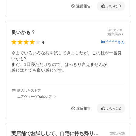
違反報告
いいね
0
2013/6/30
良いかも？
（編集済み）
4
for********
さん
今までいろいろな枕を試してきましたが、この枕が一番良
いかも?

まだ、1日寝ただけなので、はっきり言えませんが、

感じはとても良い感じです。
購入したストア
エアウィーヴ Yahoo!店
違反報告
いいね
2
実店舗でお試しして、自宅に持ち帰り検討…
2025/7/26