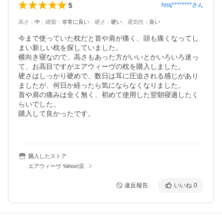
5
hnq********
さん
高さ
：
中
、
縫製
：
非常に良い
、
硬さ
：
硬い
、
通気性
：
良い
今まで使っていた枕だと首や肩が痛く、頭も痛くなってし
まい新しい枕を探していました。

横向き寝なので、高さもあった方がいいとかいろいろ迷っ
て、お高目ですがエアウィーヴの枕を購入しました。

硬さはしっかり硬めで、数日は耳に圧迫される感じがあり
ましたが、何日か経ったら気にならなくなりました。

首や肩の痛みは全く無く、初めて使用した翌朝寝過したく
らいでした。

購入して良かったです。

購入したストア
エアウィーヴ Yahoo!店
違反報告
いいね
0