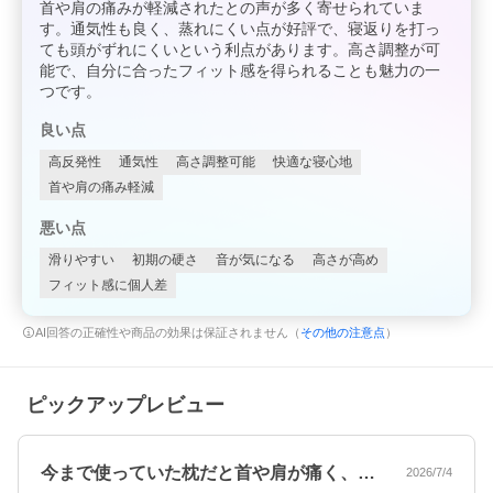
首や肩の痛みが軽減されたとの声が多く寄せられていま
す。通気性も良く、蒸れにくい点が好評で、寝返りを打っ
ても頭がずれにくいという利点があります。高さ調整が可
能で、自分に合ったフィット感を得られることも魅力の一
つです。
良い点
高反発性
通気性
高さ調整可能
快適な寝心地
首や肩の痛み軽減
悪い点
滑りやすい
初期の硬さ
音が気になる
高さが高め
フィット感に個人差
AI回答の正確性や商品の効果は保証されません（
その他の注意点
）
ピックアップレビュー
今まで使っていた枕だと首や肩が痛く、頭…
2026/7/4