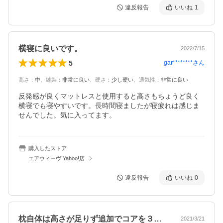
違反報告
いいね
1
横寝に良いです。
2022/7/15
5
gar********
さん
高さ
：
中
、
縫製
：
非常に良い
、
硬さ
：
少し硬い
、
通気性
：
非常に良い
反発感が良くマットレスと使用すると高さもちょうど良く
横寝でも寝やすいです。長時間寝ましたが寝疲れは感じま
せんでした。気に入ってます。
購入したストア
エアウィーヴ Yahoo!店
違反報告
いいね
0
枕自体は高さが足りず追加でコアを３枚買…
2021/3/21