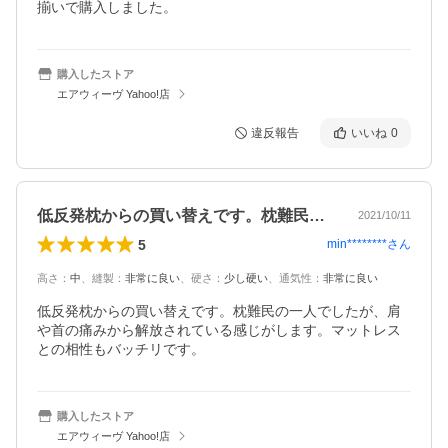
揃いで購入しました。
購入したストア
エアウィーヴ Yahoo!店
違反報告
いいね
0
低反発枕からの買い替えです。枕難民の一…
2021/10/11
5
min********
さん
高さ
：
中
、
縫製
：
非常に良い
、
硬さ
：
少し硬い
、
通気性
：
非常に良い
低反発枕からの買い替えです。枕難民の一人でしたが、肩
や首の痛みから解放されている感じがします。マットレス
との相性もバッチリです。
購入したストア
エアウィーヴ Yahoo!店