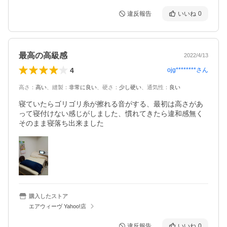
違反報告
いいね
0
最高の高級感
2022/4/13
4
ojg********
さん
高さ
：
高い
、
縫製
：
非常に良い
、
硬さ
：
少し硬い
、
通気性
：
良い
寝ていたらゴリゴリ糸が擦れる音がする、最初は高さがあ
って寝付けない感じがしました、慣れてきたら違和感無く
そのまま寝落ち出来ました
購入したストア
エアウィーヴ Yahoo!店
違反報告
いいね
0