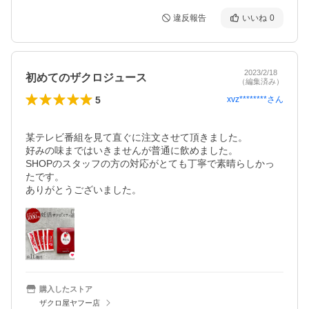
違反報告
いいね
0
2023/2/18
初めてのザクロジュース
（編集済み）
5
xvz********
さん
某テレビ番組を見て直ぐに注文させて頂きました。

好みの味まではいきませんが普通に飲めました。

SHOPのスタッフの方の対応がとても丁寧で素晴らしかっ
たです。

ありがとうございました。
購入したストア
ザクロ屋ヤフー店