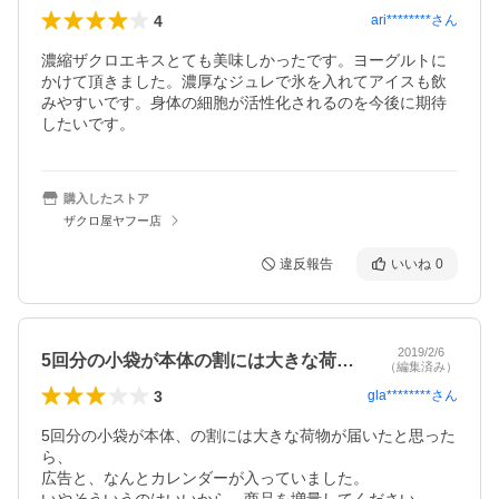
4
ari********
さん
濃縮ザクロエキスとても美味しかったです。ヨーグルトに
かけて頂きました。濃厚なジュレで氷を入れてアイスも飲
みやすいです。身体の細胞が活性化されるのを今後に期待
したいです。
購入したストア
ザクロ屋ヤフー店
違反報告
いいね
0
2019/2/6
5回分の小袋が本体の割には大きな荷物が…
（編集済み）
3
gla********
さん
5回分の小袋が本体、の割には大きな荷物が届いたと思った
ら、

広告と、なんとカレンダーが入っていました。
