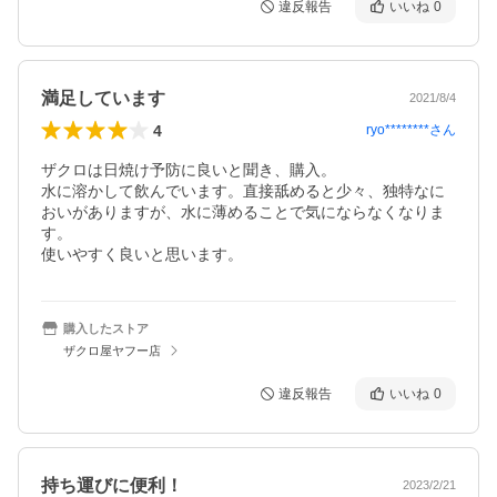
違反報告
いいね
0
満足しています
2021/8/4
4
ryo********
さん
ザクロは日焼け予防に良いと聞き、購入。

水に溶かして飲んでいます。直接舐めると少々、独特なに
おいがありますが、水に薄めることで気にならなくなりま
す。

使いやすく良いと思います。
購入したストア
ザクロ屋ヤフー店
違反報告
いいね
0
持ち運びに便利！
2023/2/21