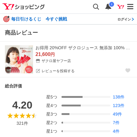
i
毎日引けるくじ 今すぐ挑戦
ログイン
商品レビュー
お得用 20%OFF ザクロジュース 無添加 100% 妊活 美容 長寿 スティック15ｍl(20g)×100本 {c072-100} 爆買
21,600
円
ザクロ屋ヤフー店
レビューを投稿する
総合評価
星
5
つ
138
件
4.20
星
4
つ
123
件
星
3
つ
49
件
星
2
つ
7
件
321
件
星
1
つ
4
件