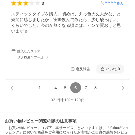
3
fig********
さん
スティックタイプを購入。初めは、えっ色大丈夫かな、と
疑問に感じましたか、実際飲んでみたら、少し酸っぱい、
くらいでした。今のが無くなる頃には、ビンで買おうと思
います☺
購入したストア
ザクロ屋ヤフー店
違反報告
いいね
0
1
...
4
5
6
7
8
321
件中
101
〜
120
件
お買い物レビュー閲覧の際の注意事項
「お買い物レビュー」（以下「本サービス」といいます）は、「Yahoo!ショ
ッピング」において商品をご利用になられたお客様がご自身の感想をレビュ