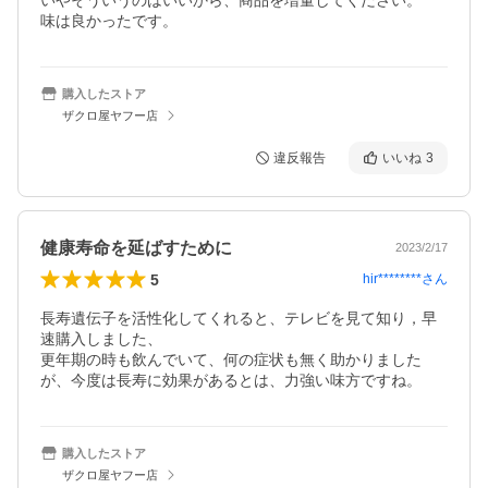
いやそういうのはいいから、商品を増量してください。

味は良かったです。
購入したストア
ザクロ屋ヤフー店
違反報告
いいね
3
健康寿命を延ばすために
2023/2/17
5
hir********
さん
長寿遺伝子を活性化してくれると、テレビを見て知り，早
速購入しました、

更年期の時も飲んでいて、何の症状も無く助かりました
が、今度は長寿に効果があるとは、力強い味方ですね。
購入したストア
ザクロ屋ヤフー店