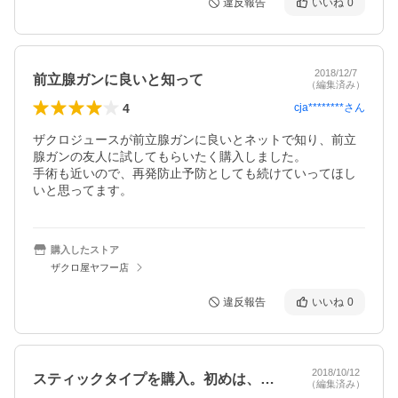
違反報告
いいね
0
2018/12/7
前立腺ガンに良いと知って
（編集済み）
4
cja********
さん
ザクロジュースが前立腺ガンに良いとネットで知り、前立
腺ガンの友人に試してもらいたく購入しました。

手術も近いので、再発防止予防としても続けていってほし
いと思ってます。
購入したストア
ザクロ屋ヤフー店
違反報告
いいね
0
2018/10/12
スティックタイプを購入。初めは、えっ色…
（編集済み）