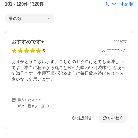
101
-
120
件 /
320
件
おすすめ順
星の数
おすすめです⭐︎
2022/7/7
5
adr********
さん
ありがとうございます。こちらのザクロはとても美味しい
です。本当に種子から丸ごと搾った味わい（渋味?）があっ
て満足です。生理不順が治るように毎日飲み続けられたら
良いなって思います。
購入したストア
ザクロ屋ヤフー店
違反報告
いいね
0