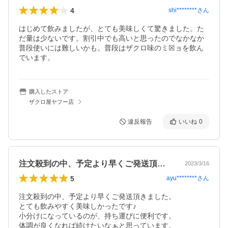
4
shi********
さん
はじめて飲みましたが、とても美味しくて驚きました。た
だ量は少ないです。割引中でも高いと思ったのでなかなか
普段使いには難しいかも。普段はザクロ味のミ☒ョを飲ん
でいます。
購入したストア
ザクロ屋ヤフー店
違反報告
いいね
0
注文殺到の中、予定より早くご発送頂きま…
2023/3/16
5
ayu********
さん
注文殺到の中、予定より早くご発送頂きました。

とても飲みやすく美味しかったです♪

小分けになっているのが、持ち運びに便利です。

体調が良くなれば続けたいなぁと思っています。