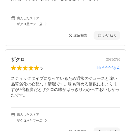
購入したストア
ザクロ屋ヤフー店
違反報告
いいね
0
ザクロ
2023/2/20
5
hir********
さん
スティックタイプになっているため通常のジュースと違い
品質劣化の心配なく清潔です。味も薄める倍数にもよりま
すが7倍程度だとザクロの味がはっきりわかっておいしかっ
購入したストア
ザクロ屋ヤフー店