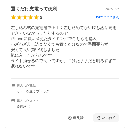
置くだけ充電って便利
2025/1/28
5
tak********
さん
差し込み式の充電器で上手く差し込めてない時もあり充電
できていなかってたりするので

iPhoneに買い替えたタイミングでこちらを購入

わざわざ差し込まなくても置くだけなので手間要らず

安くて良い買い物しました

気に入ったから⭐︎5です

ライト消せるので良いですが、つけたままだと明るすぎて
購入した商品
カラーを選ぶ/ブラック
購入したストア
優選屋
違反報告
いいね
0