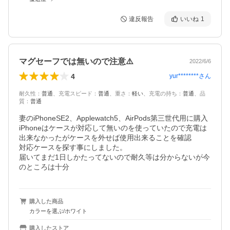
違反報告
いいね
1
マグセーフでは無いので注意⚠️
2022/6/6
4
yur********
さん
耐久性
：
普通
、
充電スピード
：
普通
、
重さ
：
軽い
、
充電の持ち
：
普通
、
品
質
：
普通
妻のiPhoneSE2、Applewatch5、AirPods第三世代用に購入

iPhoneはケースが対応して無いのを使っていたので充電は
出来なかったがケースを外せば使用出来ることを確認

対応ケースを探す事にしました。

届いてまだ1日しかたってないので耐久等は分からないが今
購入した商品
カラーを選ぶ/ホワイト
購入したストア