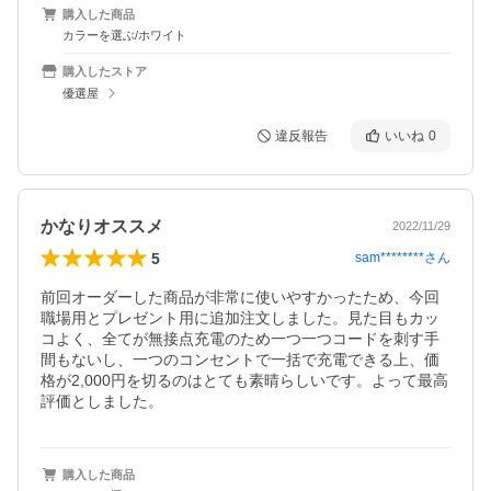
購入した商品
カラーを選ぶ/ホワイト
購入したストア
優選屋
違反報告
いいね
0
かなりオススメ
2022/11/29
5
sam********
さん
前回オーダーした商品が非常に使いやすかったため、今回
職場用とプレゼント用に追加注文しました。見た目もカッ
コよく、全てが無接点充電のため一つ一つコードを刺す手
間もないし、一つのコンセントで一括で充電できる上、価
格が2,000円を切るのはとても素晴らしいです。よって最高
評価としました。
購入した商品