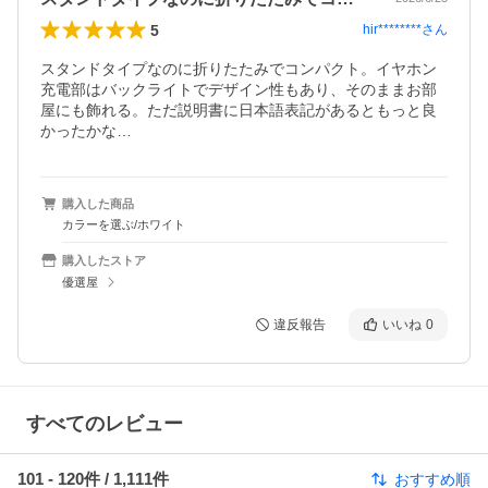
5
hir********
さん
スタンドタイプなのに折りたたみでコンパクト。イヤホン
充電部はバックライトでデザイン性もあり、そのままお部
屋にも飾れる。ただ説明書に日本語表記があるともっと良
かったかな…
購入した商品
カラーを選ぶ/ホワイト
購入したストア
優選屋
違反報告
いいね
0
すべてのレビュー
101
-
120
件 /
1,111
件
おすすめ順