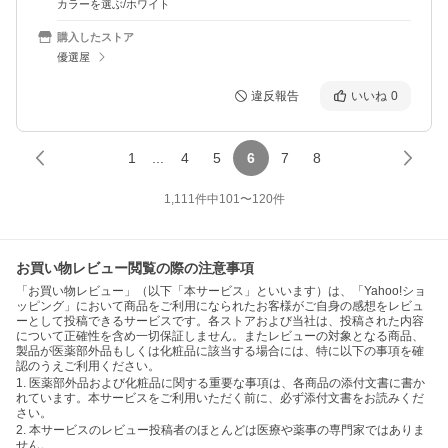
カラーを選ぶ/ホワイト
購入したストア
優選屋
違反報告
いいね
0
1
...
4
5
6
7
8
1,111
件中
101
〜
120
件
お買い物レビュー閲覧の際の注意事項
「お買い物レビュー」（以下「本サービス」といいます）は、「Yahoo!ショ
ッピング」において商品をご利用になられたお客様がご自身の感想をレビュ
ーとして投稿できるサービスです。各ストアおよび当社は、投稿された内容
について正確性を含め一切保証しません。またレビューの対象となる商品、
製品が医薬部外品もしくは化粧品に該当する場合には、特に以下の事項を確
認のうえご利用ください。
1. 医薬部外品および化粧品に関する重要な事項は、各商品の添付文書に書か
れています。本サービスをご利用いただく前に、必ず添付文書をお読みくだ
さい。
2. 本サービスのレビュー投稿者のほとんどは医療や薬事の専門家ではありま
せん。