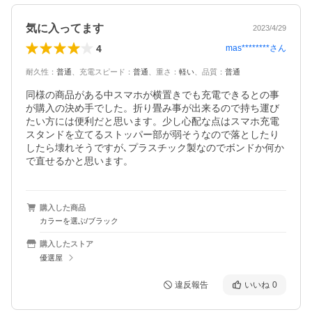
気に入ってます
2023/4/29
4
mas********
さん
耐久性
：
普通
、
充電スピード
：
普通
、
重さ
：
軽い
、
品質
：
普通
同様の商品がある中スマホが横置きでも充電できるとの事
が購入の決め手でした。折り畳み事が出来るので持ち運び
たい方には便利だと思います。少し心配な点はスマホ充電
スタンドを立てるストッパー部が弱そうなので落としたり
したら壊れそうですが､プラスチック製なのでボンドか何か
で直せるかと思います。
購入した商品
カラーを選ぶ/ブラック
購入したストア
優選屋
違反報告
いいね
0