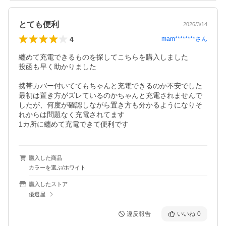
とても便利
2026/3/14
4
mam********
さん
纏めて充電できるものを探してこちらを購入しました

投函も早く助かりました

携帯カバー付いててもちゃんと充電できるのか不安でした

最初は置き方がズレているのかちゃんと充電されませんで
したが、何度が確認しながら置き方も分かるようになりそ
れからは問題なく充電されてます

1カ所に纏めて充電できて便利です
購入した商品
カラーを選ぶ/ホワイト
購入したストア
優選屋
違反報告
いいね
0