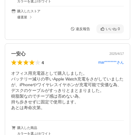
カラーを選ぶ/ホワイト
購入したストア
優選屋
違反報告
いいね
0
一安心
2025/4/17
4
mar********
さん
オフィス用充電器として購入しました。

バッテリー減りの早いApple Watch充電をさがしていました
が、iPhoneやワイヤレスイヤホンが充電可能で安価な為、
デスクのケーブルがすっきりとまとまりました。

樹脂製なのでチープ感は否めない為、

持ち歩きせずに固定で使用します。

あとは寿命次第。
購入した商品
カラーを選ぶ/ホワイト