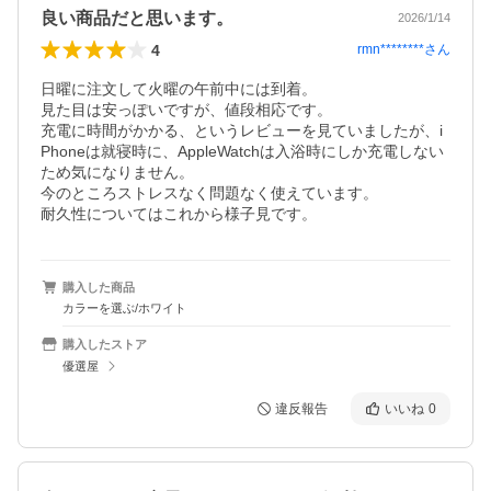
良い商品だと思います。
2026/1/14
4
rmn********
さん
日曜に注文して火曜の午前中には到着。

見た目は安っぽいですが、値段相応です。

充電に時間がかかる、というレビューを見ていましたが、i
Phoneは就寝時に、AppleWatchは入浴時にしか充電しない
ため気になりません。

今のところストレスなく問題なく使えています。

耐久性についてはこれから様子見です。
購入した商品
カラーを選ぶ/ホワイト
購入したストア
優選屋
違反報告
いいね
0