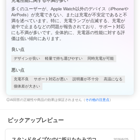
充電性能に関する不満が多い
多くのユーザーが、Apple Watch以外のデバイス（iPhoneや
AirPods）が充電できない、または充電が不安定であると不
満を述べています。特に、充電ランプが点滅する、充電が
途中で止まるなどの問題が報告されており、サポート対応
にも不満が多いです。全体的に、充電器の性能に対する評
価は低い傾向にあります。
良い点
デザインが良い
軽量で持ち運びやすい
同時充電が可能
悪い点
充電不良
サポート対応が悪い
説明書が不十分
高温になる
個体差が大きい
AI回答の正確性や商品の効果は保証されません（
その他の注意点
）
ピックアップレビュー
スタンドタイプなのに折りたたみでコンパ…
2026/6/25