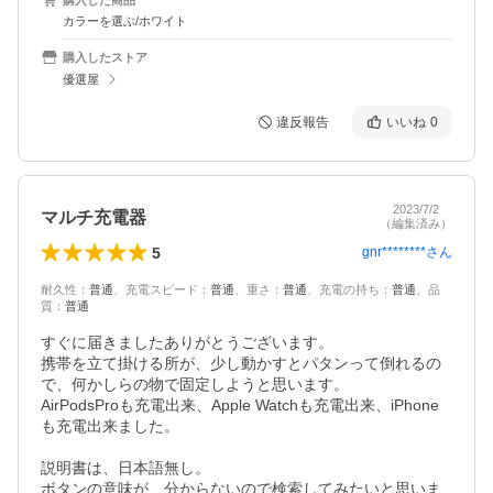
カラーを選ぶ/ホワイト
購入したストア
優選屋
違反報告
いいね
0
2023/7/2
マルチ充電器
（編集済み）
5
gnr********
さん
耐久性
：
普通
、
充電スピード
：
普通
、
重さ
：
普通
、
充電の持ち
：
普通
、
品
質
：
普通
すぐに届きましたありがとうございます。

携帯を立て掛ける所が、少し動かすとパタンって倒れるの
で、何かしらの物で固定しようと思います。

AirPodsProも充電出来、Apple Watchも充電出来、iPhone
も充電出来ました。

説明書は、日本語無し。

ボタンの意味が、分からないので検索してみたいと思いま