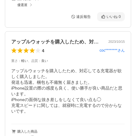
優選屋
違反報告
いいね
0
アップルウォッチを購入したため、対応し…
2023/10/15
4
coc********
さん
重さ
：
軽い
、
品質
：
良い
アップルウォッチを購入したため、対応してる充電器が欲
しく購入しました。

発送も迅速。梱包も不備無く届きました。

iPhone設置の際の感度も良く、使い勝手が良い商品だと思
います。

iPhoneの面倒な抜き差しをしなくて良い点も◯

充電スピードに関しては、就寝時に充電するので分からな
いです。
購入した商品