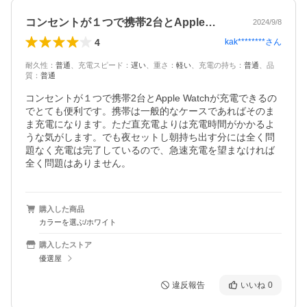
コンセントが１つで携帯2台とApple…
2024/9/8
4
kak********
さん
耐久性
：
普通
、
充電スピード
：
遅い
、
重さ
：
軽い
、
充電の持ち
：
普通
、
品
質
：
普通
コンセントが１つで携帯2台とApple Watchが充電できるの
でとても便利です。携帯は一般的なケースであればそのま
ま充電になります。ただ直充電よりは充電時間がかかるよ
うな気がします。でも夜セットし朝持ち出す分には全く問
題なく充電は完了しているので、急速充電を望まなければ
全く問題はありません。
購入した商品
カラーを選ぶ/ホワイト
購入したストア
優選屋
違反報告
いいね
0