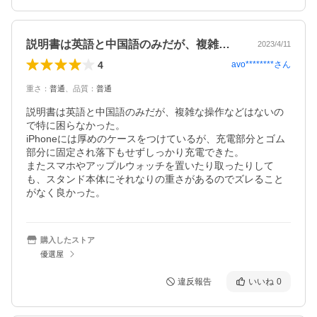
説明書は英語と中国語のみだが、複雑な操…
2023/4/11
4
avo********
さん
重さ
：
普通
、
品質
：
普通
説明書は英語と中国語のみだが、複雑な操作などはないの
で特に困らなかった。

iPhoneには厚めのケースをつけているが、充電部分とゴム
部分に固定され落下もせずしっかり充電できた。

またスマホやアップルウォッチを置いたり取ったりして
も、スタンド本体にそれなりの重さがあるのでズレること
がなく良かった。
購入したストア
優選屋
違反報告
いいね
0