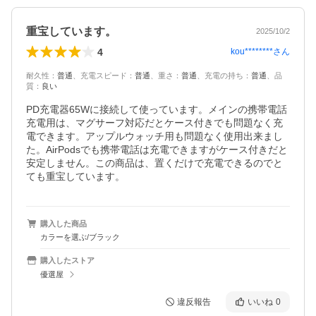
重宝しています。
2025/10/2
4
kou********
さん
耐久性
：
普通
、
充電スピード
：
普通
、
重さ
：
普通
、
充電の持ち
：
普通
、
品
質
：
良い
PD充電器65Wに接続して使っています。メインの携帯電話
充電用は、マグサーフ対応だとケース付きでも問題なく充
電できます。アップルウォッチ用も問題なく使用出来まし
た。AirPodsでも携帯電話は充電できますがケース付きだと
安定しません。この商品は、置くだけで充電できるのでと
ても重宝しています。
購入した商品
カラーを選ぶ/ブラック
購入したストア
優選屋
違反報告
いいね
0