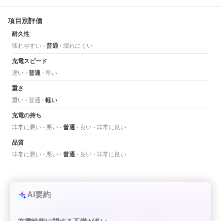
項目別評価
耐久性
壊れやすい
普通
壊れにくい
充電スピード
遅い
普通
早い
重さ
重い
普通
軽い
充電の持ち
非常に悪い
悪い
普通
良い
非常に良い
品質
非常に悪い
悪い
普通
良い
非常に良い
AI要約