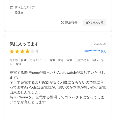
購入したストア
優選屋
違反報告
いいね
0
気に入ってます
2022/7/29
4
mr2********
さん
耐久性
：
普通
、
充電スピード
：
普通
、
重さ
：
普通
、
充電の持ち
：
良い
、
品
質
：
普通
充電する際iPhoneが滑ったりApplewatchが落ちていたりし
ますが

刺して充電するより配線がなく邪魔にならないので気に入
ってますAirPodsは充電器が、悪いのか本体が悪いのか充電
出来ませんでした。

時々iPhoneを、充電する際滑ってコンパクトになってしま
いますが良しとします