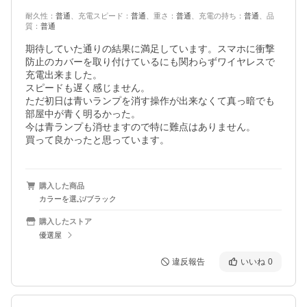
耐久性
：
普通
、
充電スピード
：
普通
、
重さ
：
普通
、
充電の持ち
：
普通
、
品
質
：
普通
期待していた通りの結果に満足しています。スマホに衝撃
防止のカバーを取り付けているにも関わらずワイヤレスで
充電出来ました。

スピードも遅く感じません。

ただ初日は青いランプを消す操作が出来なくて真っ暗でも
部屋中が青く明るかった。

今は青ランプも消せますので特に難点はありません。

買って良かったと思っています。
購入した商品
カラーを選ぶ/ブラック
購入したストア
優選屋
違反報告
いいね
0