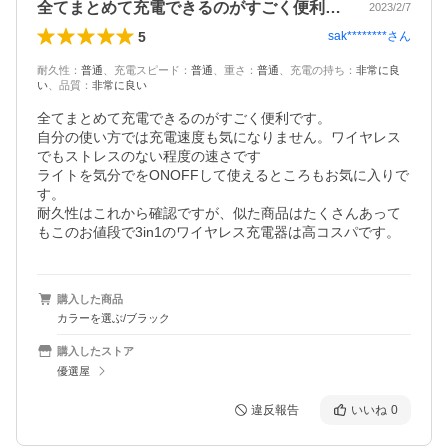
全てまとめて充電できるのがすごく便利で…
2023/2/7
5
sak********
さん
耐久性
：
普通
、
充電スピード
：
普通
、
重さ
：
普通
、
充電の持ち
：
非常に良
い
、
品質
：
非常に良い
全てまとめて充電できるのがすごく便利です。

自分の使い方では充電速度も気になりません。ワイヤレス
でもストレスのない程度の速さです

ライトを気分でをONOFFして使えるところもお気に入りで
す。

耐久性はこれから確認ですが、似た商品はたくさんあって
もこのお値段で3in1のワイヤレス充電器は高コスパです。
購入した商品
カラーを選ぶ/ブラック
購入したストア
優選屋
違反報告
いいね
0