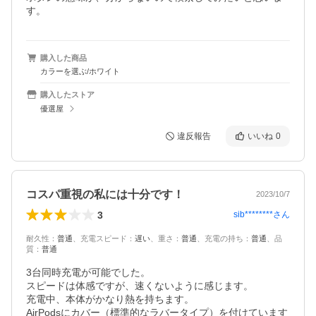
す。
購入した商品
カラーを選ぶ/ホワイト
購入したストア
優選屋
違反報告
いいね
0
コスパ重視の私には十分です！
2023/10/7
3
sib********
さん
耐久性
：
普通
、
充電スピード
：
遅い
、
重さ
：
普通
、
充電の持ち
：
普通
、
品
質
：
普通
3台同時充電が可能でした。

スピードは体感ですが、速くないように感じます。

充電中、本体がかなり熱を持ちます。

AirPodsにカバー（標準的なラバータイプ）を付けています