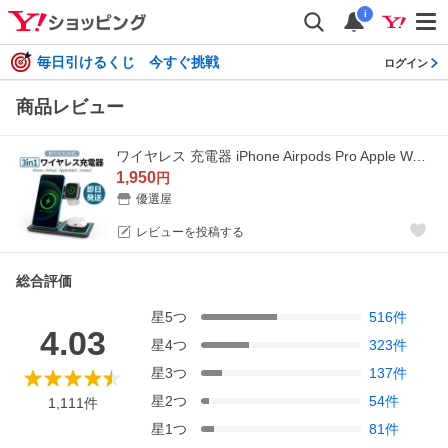
i
毎日引けるくじ 今すぐ挑戦
ログイン
商品レビュー
ワイヤレス 充電器 iPhone Airpods Pro Apple Watch Andriod 3in1 QI iPhone 17 16 15 14 13 12 ワイヤレスチャージャー スマホスタンド 置くだけ急速 充電 3台
1,950
円
優選屋
レビューを投稿する
総合評価
星
5
つ
516
件
4.03
星
4
つ
323
件
星
3
つ
137
件
星
2
つ
54
件
1,111
件
星
1
つ
81
件