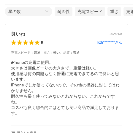
星の数
耐久性
充電スピード
重さ
充
良いね
2024/1/8
5
kzh********
さん
充電スピード
：
普通
、
重さ
：
軽い
、
品質
：
普通
iPhoneの充電に使用。

大きさは画像どーりの大きさで、重量は軽い。

使用感は何の問題もなく普通に充電できてるので良いと思
います。

iPhoneでしか使ってないので、その他の機器に対してはわ
かりません。

耐久性も長く使ってみないとわからない、これからです
ね。

コスパも良く総合的にはとても良い商品で満足しておりま
す。
購入した商品