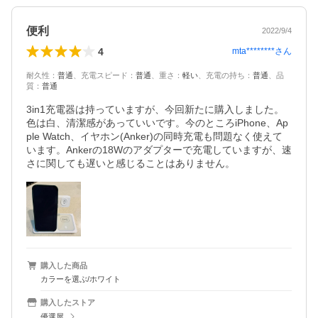
便利
2022/9/4
4
mta********
さん
耐久性
：
普通
、
充電スピード
：
普通
、
重さ
：
軽い
、
充電の持ち
：
普通
、
品
質
：
普通
3in1充電器は持っていますが、今回新たに購入しました。
色は白、清潔感があっていいです。今のところiPhone、Ap
ple Watch、イヤホン(Anker)の同時充電も問題なく使えて
います。Ankerの18Wのアダプターで充電していますが、速
さに関しても遅いと感じることはありません。
購入した商品
カラーを選ぶ/ホワイト
購入したストア
優選屋