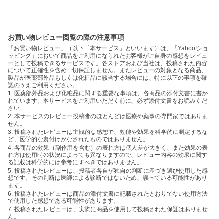
お買い物レビュー閲覧の際の注意事項
「お買い物レビュー」（以下「本サービス」といいます）は、「Yahoo!ショ
ッピング」において商品をご利用になられたお客様がご自身の感想をレビュ
ーとして投稿できるサービスです。各ストアおよび当社は、投稿された内容
について正確性を含め一切保証しません。またレビューの対象となる商品、
製品が医薬部外品もしくは化粧品に該当する場合には、特に以下の事項を確
認のうえご利用ください。
1. 医薬部外品および化粧品に関する重要な事項は、各商品の添付文書に書か
れています。本サービスをご利用いただく前に、必ず添付文書をお読みくだ
さい。
2. 本サービスのレビュー投稿者のほとんどは医療や薬事の専門家ではありま
せん。
3. 投稿されたレビューは主観的な感想で、効能や効果を科学的に測定するな
ど、医学的な裏付けがなされたものではありません。
4. 各商品の効果（副作用を含む）の表れ方は個人差が大きく、また効果の表
れ方は使用時の状況によっても異なりますので、レビュー内容の効果に関す
る記載は科学的には参考にすべきではありません。
5. 投稿されたレビューは、投稿者各自が独自の判断に基づき選び使用した感
想です。その判断は医師による診断ではないため、誤っている可能性があり
ます。
6. 投稿されたレビューは商品の添付文書に記載されたとおりでない使用方法
で使用した感想である可能性があります。
7. 投稿されたレビューは、実際に商品を使用して投稿された保証はありませ
ん。