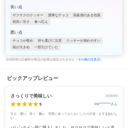
良い点
サクサクのクッキー
濃厚なチョコ
高級感のある包装
程良い甘さ
食べ応え
悪い点
チョコが硬め
持ち運びに注意
クッキーが崩れやすい
箱が大きめ
一部欠けていた
AI回答の正確性や商品の効果は保証されません（
その他の注意点
）
ピックアップレビュー
さっくりで美味しい
2026/4/5
5
lmi********
さん
甘さ
：
甘い
、
香り
：
良い
、
実際に食べてみたおいしさの評価
：
とてもおいし
い
バレンタイン用に購入しました。サクサクで美味しいと喜