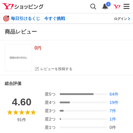
i
毎日引けるくじ 今すぐ挑戦
ログイン
商品レビュー
0
円
レビューを投稿する
総合評価
星
5
つ
64
件
4.60
星
4
つ
19
件
星
3
つ
7
件
星
2
つ
1
件
91
件
星
1
つ
0
件