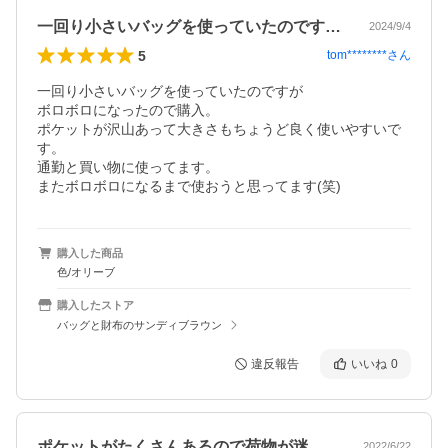
一回り小さいバッグを使っていたのですが…
2024/9/4
5
tom********
さん
一回り小さいバッグを使っていたのですが

ボロボロになったので購入。

ポケットが沢山あって大きさもちょうど良く使いやすいで
す。

通勤と買い物に使ってます。

またボロボロになるまで使おうと思ってます(笑)
購入した商品
色/オリーブ
購入したストア
バッグと財布のサンディブラウン
違反報告
いいね
0
ポケットがたくさんあるので荷物が迷子に…
2022/6/22