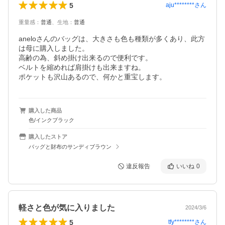
5
aju********
さん
重量感
：
普通
、
生地
：
普通
aneloさんのバッグは、大きさも色も種類が多くあり、此方
は母に購入しました。

高齢の為、斜め掛け出来るので便利です。

ベルトを縮めれば肩掛けも出来ますね。

ポケットも沢山あるので、何かと重宝します。
購入した商品
色/インクブラック
購入したストア
バッグと財布のサンディブラウン
違反報告
いいね
0
軽さと色が気に入りました
2024/3/6
5
tfy********
さん