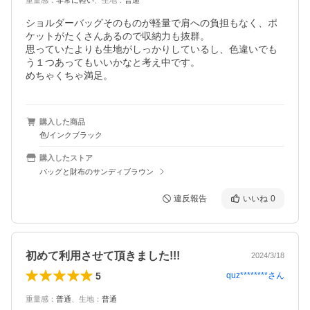
重量感
：
非常に軽い
、
生地
：
普通
ショルダーバッグそのものが軽量で肩への負担もなく、ポ
ケットがたくさんあるので収納力も抜群。

思っていたよりも生地がしっかりしているし、色違いでも
う１つあってもいいかなと考え中です。

購入した商品
色/インクブラック
購入したストア
バッグと財布のサンディブラウン
違反報告
いいね
0
初めて利用させて頂きました!!!
2024/3/18
5
quz********
さん
重量感
：
普通
、
生地
：
普通