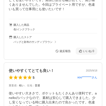
とても使いやすいです。肩掛け部分も幅が広くて、肩が痛
くありませんでした。今回はプライベート用ですが、色違
いも買って仕事用にも使いたいです！
購入した商品
色/インクブラック
購入したストア
バッグと財布のサンディブラウン
違反報告
いいね
0
使いやすくてとても良い！
2025/9/18
5
xoo********
さん
重量感
：
軽い
、
生地
：
普通
使いやすい大きさで、ポケットもたくさんあり便利です。a
nelloのバックなので、素材は安心して購入できました。少
し安くなっている時に購入出来たので良かったです。色違