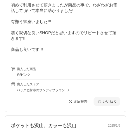
初めて利用させて頂きましたが商品の事で、わざわざお電
話して頂いて本当に助かりました!

有難う御座いました!!!

凄く親切な良いSHOPだと思いますのでリピートさせて頂
きます!!!

商品も良いです!!!
購入した商品
色/ピンク
購入したストア
バッグと財布のサンディブラウン
違反報告
いいね
0
ポケットも沢山、カラーも沢山
2025/1/8