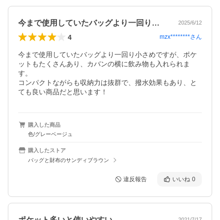
今まで使用していたバッグより一回り小さ…
2025/6/12
4
mzx********
さん
今まで使用していたバッグより一回り小さめですが、ポケ
ットもたくさんあり、カバンの横に飲み物も入れられま
す。

コンパクトながらも収納力は抜群で、撥水効果もあり、と
ても良い商品だと思います！
購入した商品
色/グレーベージュ
購入したストア
バッグと財布のサンディブラウン
違反報告
いいね
0
ポケット多いと使いやすい。
2021/7/17