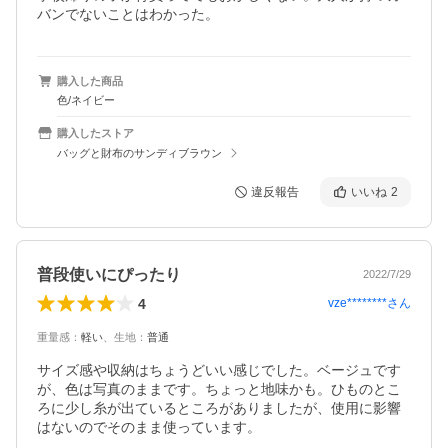
バンでないことはわかった。
購入した商品
色/ネイビー
購入したストア
バッグと財布のサンディブラウン
違反報告
いいね
2
普段使いにぴったり
2022/7/29
4
vze********
さん
重量感
：
軽い
、
生地
：
普通
サイズ感や収納はちょうどいい感じでした。ベージュです
が、色は写真のままです。ちょっと地味かも。ひものとこ
ろに少し糸が出ているところがありましたが、使用に影響
はないのでそのまま使っています。