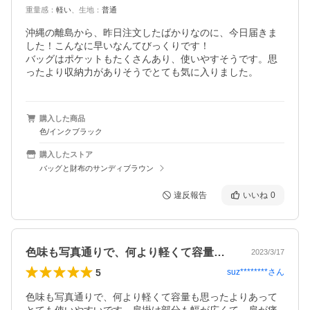
重量感
：
軽い
、
生地
：
普通
沖縄の離島から、昨日注文したばかりなのに、今日届きま
した！こんなに早いなんてびっくりです！

バッグはポケットもたくさんあり、使いやすそうです。思
ったより収納力がありそうでとても気に入りました。
購入した商品
色/インクブラック
購入したストア
バッグと財布のサンディブラウン
違反報告
いいね
0
色味も写真通りで、何より軽くて容量も思…
2023/3/17
5
suz********
さん
色味も写真通りで、何より軽くて容量も思ったよりあって