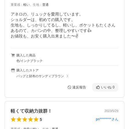
重量感
：
軽い
、
生地
：
普通
アネロの、リュックを愛用しています。

ショルダーは、初めての購入です。

生地も、しっかりしてるし、軽いし、ポケットもたくさん
あるのて、カバンの中、整理しやすいです👍

お値段も、お安く購入出来ました〜✌️
購入した商品
色/インクブラック
購入したストア
バッグと財布のサンディブラウン
違反報告
いいね
0
軽くて収納力抜群！
2023/5/29
5
pri********
さん