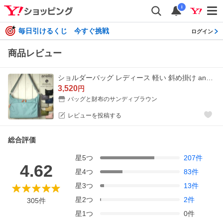
i
毎日引けるくじ 今すぐ挑戦
ログイン
商品レビュー
ショルダーバッグ レディース 軽い 斜め掛け anello アネロ 軽量撥水スラブポリエステル 10ポケット ショルダーバッグ 40代 50代 60代
3,520
円
バッグと財布のサンディブラウン
レビューを投稿する
総合評価
星
5
つ
207
件
4.62
星
4
つ
83
件
星
3
つ
13
件
星
2
つ
2
件
305
件
星
1
つ
0
件