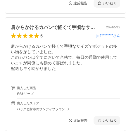
違反報告
いいね
0
肩からかけるカバンで軽くて手頃なサイズ…
2024/5/12
5
jn4********
さん
肩からかけるカバンで軽くて手頃なサイズでポケットの多
い物を探していました。

このカバンは全てにおいて合格で、毎日の通勤で使用して
いますが同僚にも勧めて喜ばれました。

配送も早く助かりました
購入した商品
色/オリーブ
購入したストア
バッグと財布のサンディブラウン
違反報告
いいね
0