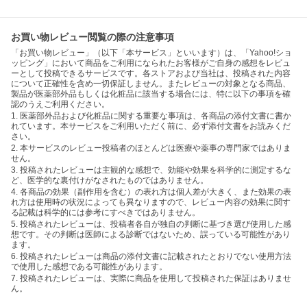
お買い物レビュー閲覧の際の注意事項
「お買い物レビュー」（以下「本サービス」といいます）は、「Yahoo!ショ
ッピング」において商品をご利用になられたお客様がご自身の感想をレビュ
ーとして投稿できるサービスです。各ストアおよび当社は、投稿された内容
について正確性を含め一切保証しません。またレビューの対象となる商品、
製品が医薬部外品もしくは化粧品に該当する場合には、特に以下の事項を確
認のうえご利用ください。
1. 医薬部外品および化粧品に関する重要な事項は、各商品の添付文書に書か
れています。本サービスをご利用いただく前に、必ず添付文書をお読みくだ
さい。
2. 本サービスのレビュー投稿者のほとんどは医療や薬事の専門家ではありま
せん。
3. 投稿されたレビューは主観的な感想で、効能や効果を科学的に測定するな
ど、医学的な裏付けがなされたものではありません。
4. 各商品の効果（副作用を含む）の表れ方は個人差が大きく、また効果の表
れ方は使用時の状況によっても異なりますので、レビュー内容の効果に関す
る記載は科学的には参考にすべきではありません。
5. 投稿されたレビューは、投稿者各自が独自の判断に基づき選び使用した感
想です。その判断は医師による診断ではないため、誤っている可能性があり
ます。
6. 投稿されたレビューは商品の添付文書に記載されたとおりでない使用方法
で使用した感想である可能性があります。
7. 投稿されたレビューは、実際に商品を使用して投稿された保証はありませ
ん。