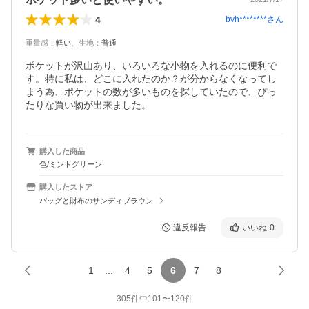
4
bvh********
さん
重量感
：
軽い
、
生地
：
普通
ポケットが沢山あり、いろいろな小物を入れるのに便利で
す。特に私は、どこに入れたのか？が分からなくなってし
まう為、ポケットの数が多いものを探していたので、ぴっ
たりな買い物が出来ました。
購入した商品
色/ミントグリーン
購入したストア
バッグと財布のサンディブラウン
違反報告
いいね
0
1
...
4
5
6
7
8
305
件中
101
〜
120
件