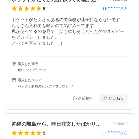
5
sel********
さん
ポケットがたくさんあるので荷物が迷子にならないです。

たくさん入れても軽いので気に入ってます。

私が使ってるのを見て、父も欲しそうだったのでネイビー
をプレゼントしました。

とっても喜んでました！！
購入した商品
色/ミントグリーン
購入したストア
バッグと財布のサンディブラウン
違反報告
いいね
0
沖縄の離島から、昨日注文したばかりなの…
2025/3/19
5
pol********
さん