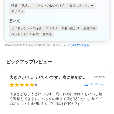
軽量
収納力
ポケットの使いやすさ
ダブルファスナー
デザイン
悪い点
サイドポケットの深さ
ファスナーの引っ掛かり
肩紐の幅
ペットボトルの収納
色落ち
AI回答の正確性や商品の効果は保証されません（
その他の注意点
）
ピックアップレビュー
大きさがちょうどいいです。肩に斜めにか…
2026/8/5
5
exv********
さん
大きさがちょうどいいです。肩に斜めにかけてもいいし短
く調整もできます。バックの重さで肩が凝らない。サイド
のポケットも両側に付いているので便利です