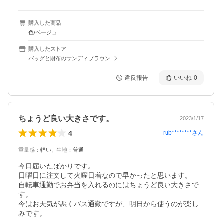
購入した商品
色/ベージュ
購入したストア
バッグと財布のサンディブラウン
違反報告
いいね
0
ちょうど良い大きさです。
2023/1/17
4
rub********
さん
重量感
：
軽い
、
生地
：
普通
今日届いたばかりです。

日曜日に注文して火曜日着なので早かったと思います。

自転車通勤でお弁当を入れるのにはちょうど良い大きさで
す。

今はお天気が悪くバス通勤ですが、明日から使うのが楽し
みです。