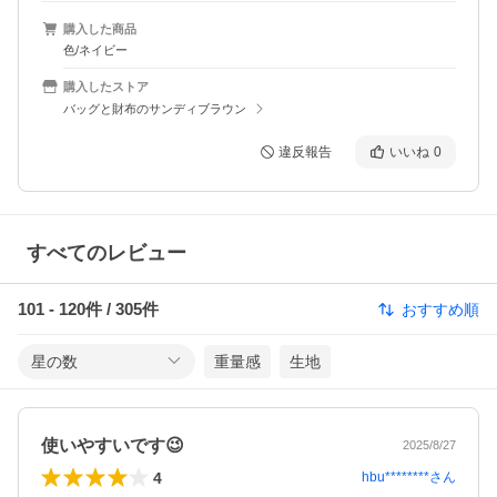
購入した商品
色/ネイビー
購入したストア
バッグと財布のサンディブラウン
違反報告
いいね
0
すべてのレビュー
101
-
120
件 /
305
件
おすすめ順
星の数
重量感
生地
使いやすいです😉
2025/8/27
4
hbu********
さん