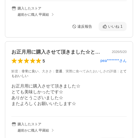
購入したストア
越前かに職人 甲羅組
違反報告
いいね
1
お正月用に購入させて頂きました☆とても…
2026/5/20
5
pea********
さん
鮮度
：
非常に良い
、
大きさ
：
普通
、
実際に食べてみたおいしさの評価
：
とて
もおいしい
お正月用に購入させて頂きました☆

とても美味しかったです☆

ありがとうございました☆

またよろしくお願いいたします☆
購入したストア
越前かに職人 甲羅組