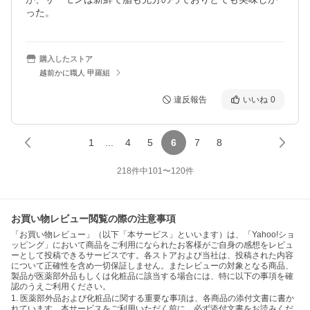
った。
購入したストア
越前かに職人 甲羅組
違反報告
いいね
0
1
...
4
5
6
7
8
218
件中
101
〜
120
件
お買い物レビュー閲覧の際の注意事項
「お買い物レビュー」（以下「本サービス」といいます）は、「Yahoo!ショ
ッピング」において商品をご利用になられたお客様がご自身の感想をレビュ
ーとして投稿できるサービスです。各ストアおよび当社は、投稿された内容
について正確性を含め一切保証しません。またレビューの対象となる商品、
製品が医薬部外品もしくは化粧品に該当する場合には、特に以下の事項を確
認のうえご利用ください。
1. 医薬部外品および化粧品に関する重要な事項は、各商品の添付文書に書か
れています。本サービスをご利用いただく前に、必ず添付文書をお読みくだ