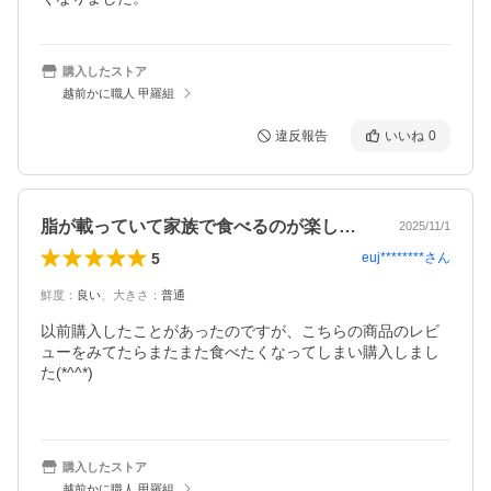
購入したストア
越前かに職人 甲羅組
違反報告
いいね
0
脂が載っていて家族で食べるのが楽しみです
2025/11/1
5
euj********
さん
鮮度
：
良い
、
大きさ
：
普通
以前購入したことがあったのですが、こちらの商品のレビ
ューをみてたらまたまた食べたくなってしまい購入しまし
た(*^^*)

購入したストア
越前かに職人 甲羅組