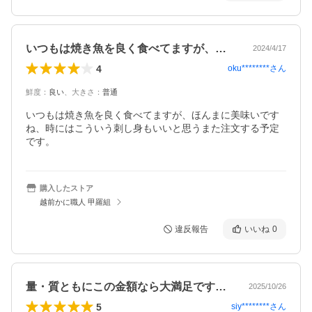
いつもは焼き魚を良く食べてますが、ほん…
2024/4/17
4
oku********
さん
鮮度
：
良い
、
大きさ
：
普通
いつもは焼き魚を良く食べてますが、ほんまに美味いです
ね、時にはこういう刺し身もいいと思うまた注文する予定
です。
購入したストア
越前かに職人 甲羅組
違反報告
いいね
0
量・質ともにこの金額なら大満足です。小…
2025/10/26
5
siy********
さん