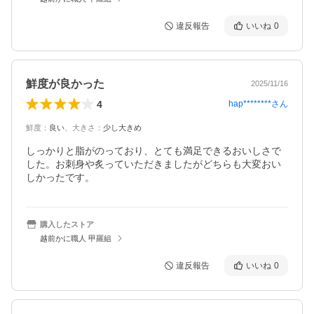
違反報告
いいね
0
鮮度が良かった
2025/11/16
4
hap********
さん
鮮度
：
良い
、
大きさ
：
少し大きめ
しっかりと脂がのっており、とても満足できるおいしさで
した。お刺身や炙っていただきましたがどちらも大変おい
しかったです。
購入したストア
越前かに職人 甲羅組
違反報告
いいね
0