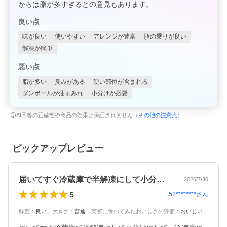
からは脂が多すぎるとの意見もあります。
良い点
味が良い
使いやすい
アレンジが豊富
脂の乗りが良い
解凍が簡単
悪い点
脂が多い
臭みがある
硬い部位が含まれる
ダンボールが油まみれ
小分けが必要
AI回答の正確性や商品の効果は保証されません（
その他の注意点
）
ピックアップレビュー
届いてすぐ冷蔵庫で半解凍にして小分けに…
2026/7/30
5
t52********
さん
鮮度
：
良い
、
大きさ
：
普通
、
実際に食べてみたおいしさの評価
：
おいしい