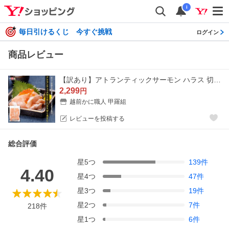
i
毎日引けるくじ 今すぐ挑戦
ログイン
商品レビュー
【訳あり】アトランティックサーモン ハラス 切り落とし たっぷり500g サーモン ノルウェー産 サイズ不揃い 生食可 お刺身 ポイント利用 爆買
2,299
円
越前かに職人 甲羅組
レビューを投稿する
総合評価
星
5
つ
139
件
4.40
星
4
つ
47
件
星
3
つ
19
件
星
2
つ
7
件
218
件
星
1
つ
6
件