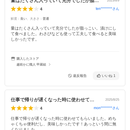
量はたくさん入っていて充分でしたが脂っ…
2023/8/9
4
ten********
さん
鮮度
：
良い
、
大きさ
：
普通
量はたくさん入っていて充分でしたが脂っこい。漬けにし
て食べました。わさびなども使って工夫して食べると美味
しかったです。
購入したストア
越前かに職人 甲羅組
違反報告
いいね
1
仕事で帰りが遅くなった時に使わせてもら…
2025/8/25
4
mon********
さん
仕事で帰りが遅くなった時に使わせてもらいました。めち
ゃくちゃ便利だし、美味しかったです！あっという間に無
くなりました。