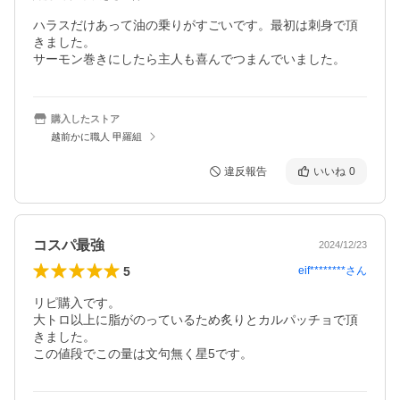
ハラスだけあって油の乗りがすごいです。最初は刺身で頂
きました。

サーモン巻きにしたら主人も喜んでつまんでいました。
購入したストア
越前かに職人 甲羅組
違反報告
いいね
0
コスパ最強
2024/12/23
5
eif********
さん
リピ購入です。

大トロ以上に脂がのっているため炙りとカルパッチョで頂
きました。

この値段でこの量は文句無く星5です。