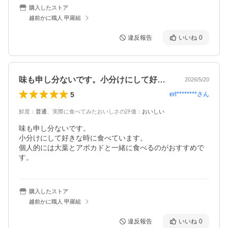
購入したストア
越前かに職人 甲羅組
違反報告
いいね
0
味も申し分ないです。小分けにして好きな…
2026/5/20
5
erl********
さん
鮮度
：
普通
、
実際に食べてみたおいしさの評価
：
おいしい
味も申し分ないです。

小分けにして好きな時に食べています。

個人的には大葉とアボカドと一緒に食べるのがおすすめで
す。
購入したストア
越前かに職人 甲羅組
違反報告
いいね
0