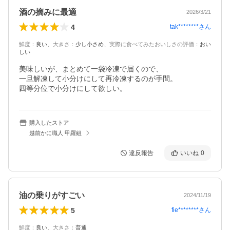
酒の摘みに最適
2026/3/21
4
tak********
さん
鮮度
：
良い
、
大きさ
：
少し小さめ
、
実際に食べてみたおいしさの評価
：
おい
しい
美味しいが、まとめて一袋冷凍で届くので、

一旦解凍して小分けにして再冷凍するのが手間。

四等分位で小分けにして欲しい。
購入したストア
越前かに職人 甲羅組
違反報告
いいね
0
油の乗りがすごい
2024/11/19
5
fie********
さん
鮮度
：
良い
、
大きさ
：
普通