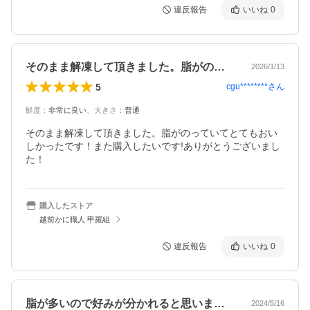
違反報告
いいね
0
そのまま解凍して頂きました。脂がのって…
2026/1/13
5
cgu********
さん
鮮度
：
非常に良い
、
大きさ
：
普通
そのまま解凍して頂きました。脂がのっていてとてもおい
しかったです！また購入したいです!ありがとうございまし
た！
購入したストア
越前かに職人 甲羅組
違反報告
いいね
0
脂が多いので好みが分かれると思います！…
2024/5/16