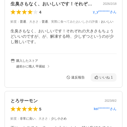
生臭さもなく、おいしいです！それぞれの…
2026/2/18
4
y_y********
さん
鮮度
：
普通
、
大きさ
：
普通
、
実際に食べてみたおいしさの評価
：
おいしい
生臭さもなく、おいしいです！それぞれの大きさもちょう
どいいのですが、が、解凍する時、少しずつというのが少
し難しいです。
購入したストア
越前かに職人 甲羅組
違反報告
いいね
1
とろサーモン
2023/8/2
5
kei********
さん
鮮度
：
非常に良い
、
大きさ
：
少し小さめ