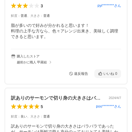
3
pyi********
さん
鮮度
：
普通
、
大きさ
：
普通
脂が多いので好みが分かれると思います！

料理の上手な方なら、色々アレンジ出来き、美味しく調理
購入したストア
越前かに職人 甲羅組
違反報告
いいね
0
訳ありのサーモンで切り身の大きさはバラ…
2024/4/7
5
poo********
さん
鮮度
：
良い
、
大きさ
：
普通
訳ありのサーモンで切り身の大きさはバラバラであった
が、サーモンは新鮮で脂も充分のっておりとても美味しか