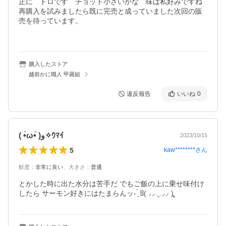
正に　トロです　チョット小さいかな　味は私好みですね
再購入を試みましたら既に完売と成っていました次回の販
売を待っています。

購入したストア
越前かに職人 甲羅組
違反報告
いいね
0
( •̀ω•́ )و✧ｳﾏｲ
2023/10/15
5
kaw********
さん
鮮度
：
非常に良い
、
大きさ
：
普通
とかした時に出た水分は苦手だ でもご飯の上に乗せ味付け
したら サーモン好きにはたまらんッ- ̗̀ ჱ( ⸝⸝.ˬ.⸝⸝ )̧̢