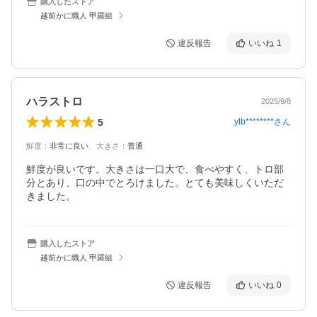
購入したストア
越前かに職人 甲羅組
違反報告
いいね
1
ハラストロ
2025/9/8
5
ylb********
さん
鮮度
：
非常に良い
、
大きさ
：
普通
鮮度が良いです。大きさは一口大で、食べやすく、トロ部
分とあり、口の中でとろけました。とても美味しくいただ
きました。
購入したストア
越前かに職人 甲羅組
違反報告
いいね
0