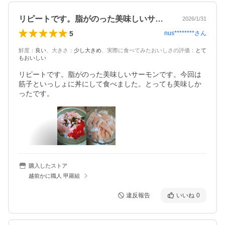
リピートです。脂がのった美味しいサーモ…
2026/1/31
5
nus********
さん
鮮度
：
良い
、
大きさ
：
少し大きめ
、
実際に食べてみたおいしさの評価
：
とて
もおいしい
リピートです。脂がのった美味しいサーモンです。今回は
筋子といっしょに丼にして食べました。とっても美味しか
ったです。
購入したストア
越前かに職人 甲羅組
違反報告
いいね
0