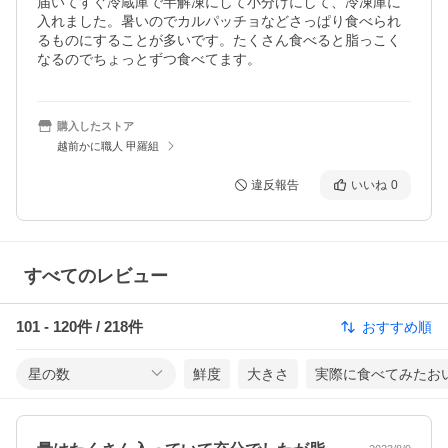
届いてすぐ冷蔵庫で半解凍にして小分けにして、冷凍庫に
入れました。暑いのでカルパッチョなどさっぱり食べられ
るものにすることが多いです。たくさん食べると脂っこく
なるのでちょっとずつ食べてます。
購入したストア
越前かに職人 甲羅組
違反報告
いいね
0
すべてのレビュー
101
-
120
件 /
218
件
おすすめ順
星の数
鮮度
大きさ
実際に食べてみたお