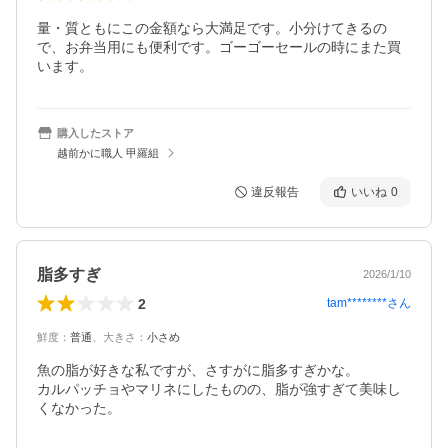
量・質ともにこの金額なら大満足です。小分けてきるの
で、お弁当用にも便利です。ゴーゴーセールの時にまた買
います。
購入したストア
越前かに職人 甲羅組
違反報告
いいね
0
脂多すぎ
2026/1/10
2
tam********
さん
鮮度
：
普通
、
大きさ
：
小さめ
魚の脂が好きな私ですが、さすがに脂多すぎかな。

カルパッチョやマリネにしたものの、脂が強すぎて美味し
くなかった。