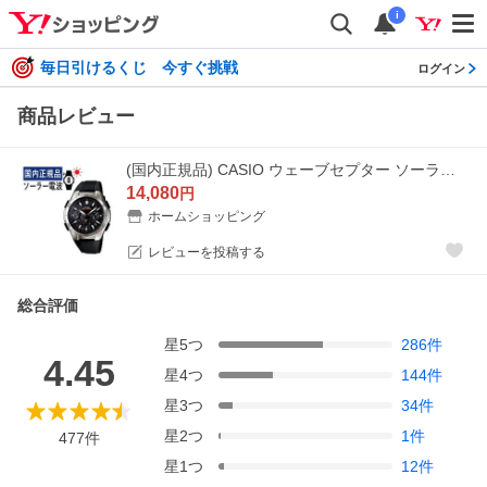
i
毎日引けるくじ 今すぐ挑戦
ログイン
商品レビュー
(国内正規品) CASIO ウェーブセプター ソーラー電波時計 WVQ-M410-1AJF(WVQM4101AJF) 電波/ブラック/樹脂バンド/アナログ/新品
14,080
円
ホームショッピング
レビューを投稿する
総合評価
星
5
つ
286
件
4.45
星
4
つ
144
件
星
3
つ
34
件
星
2
つ
1
件
477
件
星
1
つ
12
件