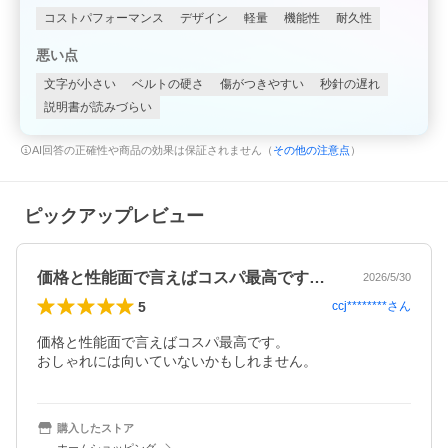
コストパフォーマンス
デザイン
軽量
機能性
耐久性
悪い点
文字が小さい
ベルトの硬さ
傷がつきやすい
秒針の遅れ
説明書が読みづらい
AI回答の正確性や商品の効果は保証されません（
その他の注意点
）
ピックアップレビュー
価格と性能面で言えばコスパ最高です。お…
2026/5/30
5
ccj********
さん
価格と性能面で言えばコスパ最高です。

おしゃれには向いていないかもしれません。
購入したストア
ホームショッピング