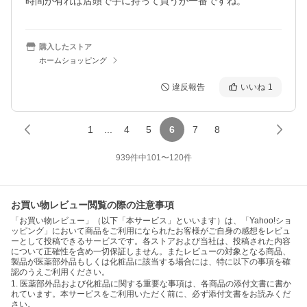
時間が有れば店頭で手に持って買うが一番ですね。
購入したストア
ホームショッピング
違反報告
いいね
1
1
...
4
5
6
7
8
939
件中
101
〜
120
件
お買い物レビュー閲覧の際の注意事項
「お買い物レビュー」（以下「本サービス」といいます）は、「Yahoo!ショ
ッピング」において商品をご利用になられたお客様がご自身の感想をレビュ
ーとして投稿できるサービスです。各ストアおよび当社は、投稿された内容
について正確性を含め一切保証しません。またレビューの対象となる商品、
製品が医薬部外品もしくは化粧品に該当する場合には、特に以下の事項を確
認のうえご利用ください。
1. 医薬部外品および化粧品に関する重要な事項は、各商品の添付文書に書か
れています。本サービスをご利用いただく前に、必ず添付文書をお読みくだ
さい。