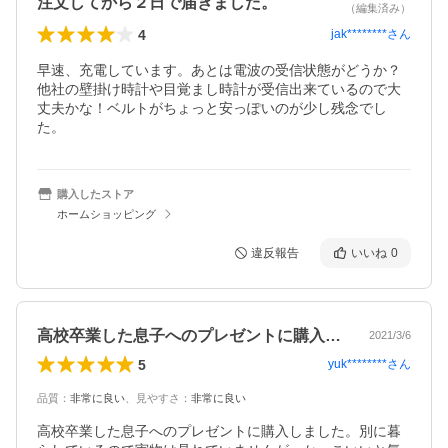
注文してから２日で届きました。
（編集済み）
4
jak********
さん
早速、充電しています。あとは電波の受信状態がどうか？
他社の壁掛け時計や目覚まし時計が受信出来ているので大
丈夫かな！ベルトがちょっと安っぽいのが少し残念でし
た。
購入したストア
ホームショッピング
違反報告
いいね
0
高校卒業した息子へのプレゼントに購入し…
2021/3/6
5
yuk********
さん
品質
：
非常に良い
、
見やすさ
：
非常に良い
高校卒業した息子へのプレゼントに購入しました。別に暮