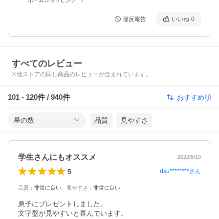
違反報告
いいね
0
すべてのレビュー
※他ストアの同じ商品のレビューが含まれています。
101
-
120
件 /
940
件
おすすめ順
星の数
品質
見やすさ
学生さんにもオススメ
2022/8/19
5
dsu********
さん
品質
：
非常に良い
、
見やすさ
：
非常に良い
息子にプレゼントしました。

文字盤が見やすいと喜んでいます。
