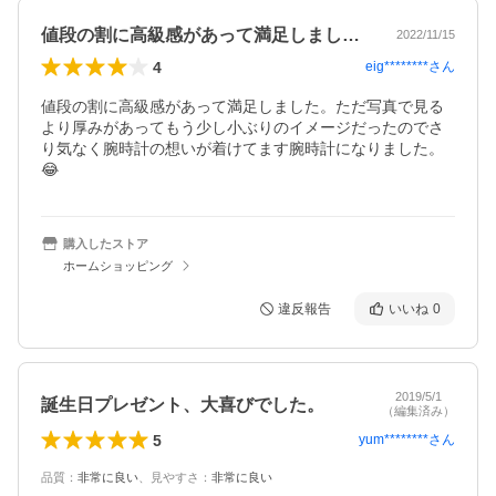
値段の割に高級感があって満足しました。…
2022/11/15
4
eig********
さん
値段の割に高級感があって満足しました。ただ写真で見る
より厚みがあってもう少し小ぶりのイメージだったのでさ
り気なく腕時計の想いが着けてます腕時計になりました。
😂
購入したストア
ホームショッピング
違反報告
いいね
0
2019/5/1
誕生日プレゼント、大喜びでした。
（編集済み）
5
yum********
さん
品質
：
非常に良い
、
見やすさ
：
非常に良い