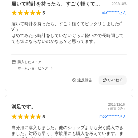
届いて時計を持ったら、すごく軽くてビッ…
2022/10/6
5
mto********
さん
届いて時計を持ったら、すごく軽くてビックリしました(ﾟ
∀ﾟ)

はめてみたら時計をしていないぐらい軽いので長時間して
ても気にならないのかなぁ？と思ってます。
購入したストア
ホームショッピング
違反報告
いいね
0
2015/12/16
満足です。
（編集済み）
5
moo********
さん
自分用に購入しました。他のショップよりも安く購入でき
ました。対応も早く、家族用にも購入を考えています。ま