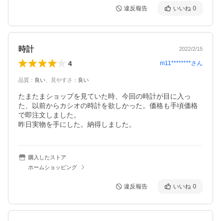
違反報告
いいね
0
時計
2022/2/15
4
m11********
さん
品質
：
良い
、
見やすさ
：
良い
たまたまショップを見ていた時、今回の時計が目に入っ
た、以前からカシオの時計を欲しかった。価格も手頃価格
で即注文しました。

昨日実物を手にした。納得しました。
購入したストア
ホームショッピング
違反報告
いいね
0