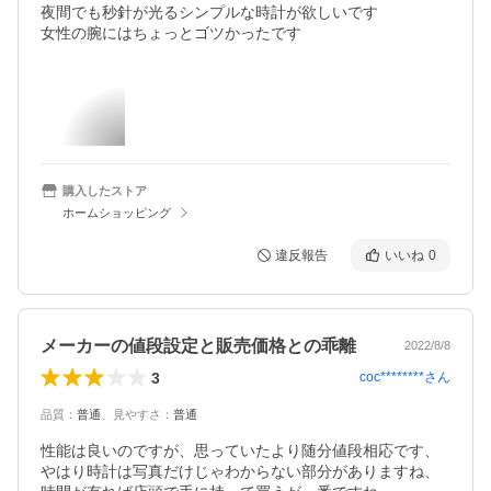
夜間でも秒針が光るシンプルな時計が欲しいです

女性の腕にはちょっとゴツかったです
購入したストア
ホームショッピング
違反報告
いいね
0
メーカーの値段設定と販売価格との乖離
2022/8/8
3
coc********
さん
品質
：
普通
、
見やすさ
：
普通
性能は良いのですが、思っていたより随分値段相応です、
やはり時計は写真だけじゃわからない部分がありますね、