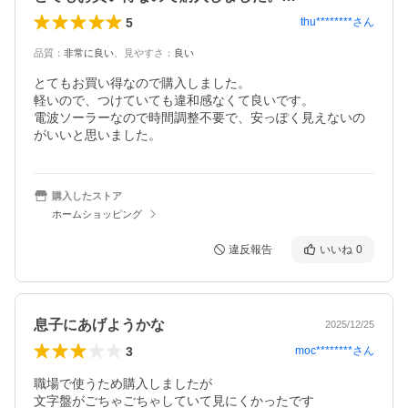
5
thu********
さん
品質
：
非常に良い
、
見やすさ
：
良い
とてもお買い得なので購入しました。

軽いので、つけていても違和感なくて良いです。

電波ソーラーなので時間調整不要で、安っぽく見えないの
がいいと思いました。
購入したストア
ホームショッピング
違反報告
いいね
0
息子にあげようかな
2025/12/25
3
moc********
さん
職場で使うため購入しましたが

文字盤がごちゃごちゃしていて見にくかったです
