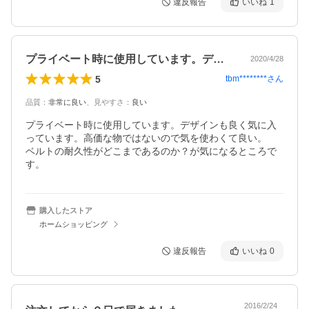
違反報告
いいね
1
プライベート時に使用しています。デザイ…
2020/4/28
5
tbm********
さん
品質
：
非常に良い
、
見やすさ
：
良い
プライベート時に使用しています。デザインも良く気に入
っています。高価な物ではないので気を使わくて良い。

ベルトの耐久性がどこまであるのか？が気になるところで
す。
購入したストア
ホームショッピング
違反報告
いいね
0
2016/2/24