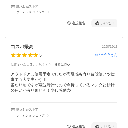
購入したストア
ホームショッピング
違反報告
いいね
0
コスパ最高
2020/12/13
5
kef********
さん
品質
：
非常に良い
、
見やすさ
：
非常に良い
アウトドアに使用予定でしたが高級感も有り普段使いや仕
事でも大丈夫かな🙆‍♀️

当たり前ですが電波時計なので今持っているマンタと秒針
の狂いが有りません！少し感動🥺
購入したストア
ホームショッピング
違反報告
いいね
0