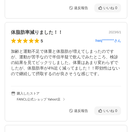
違反報告
いいね
0
体脂肪率減りました！！
2023/6/1
5
hwq********
さん
加齢と運動不足で体重と体脂肪が増えてしまったのです
が、運動が苦手なので半信半疑で飲んでみたところ、検診
の結果を見てビックリしました。体重はあまり変わらずで
したが、体脂肪率が4%近く減ってました！！即効性はない
ので継続して摂取するのが良さそうな感じです。
購入したストア
FANCL公式ショップ Yahoo!店
違反報告
いいね
0