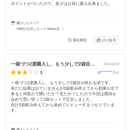
ポイントがついたので、多少はお得に購入出来ました。
購入したストア
FANCL公式ショップ Yahoo!店
違反報告
いいね
0
一袋づつ2度購入し、もう少しで2袋目が…
2021/12/14
3
jij********
さん
一袋づつ2度購入し、もう少しで2袋目が終わる頃です。

未だに結果は出ていませんが3袋飲み終えてから効果が出て
来ると何処かで聞いたか？見たか？したので今回は期待を
込めて思い切って3袋セットで注文しました。

合計5袋飲み終えてから改めてレビューするつもりでいま
す。
購入したストア