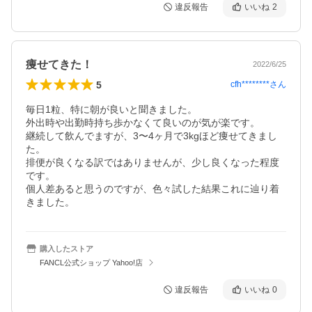
違反報告
いいね
2
痩せてきた！
2022/6/25
5
cfh********
さん
毎日1粒、特に朝が良いと聞きました。

外出時や出勤時持ち歩かなくて良いのが気が楽です。

継続して飲んでますが、3〜4ヶ月で3kgほど痩せてきまし
た。

排便が良くなる訳ではありませんが、少し良くなった程度
です。

個人差あると思うのですが、色々試した結果これに辿り着
きました。
購入したストア
FANCL公式ショップ Yahoo!店
違反報告
いいね
0