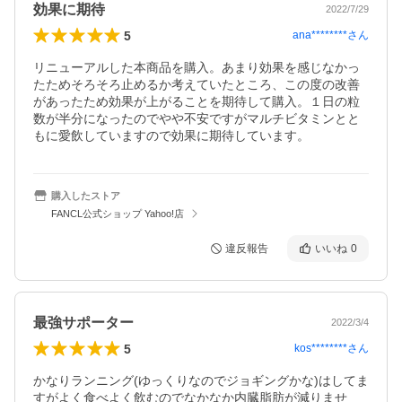
効果に期待
2022/7/29
5
ana********
さん
リニューアルした本商品を購入。あまり効果を感じなかっ
たためそろそろ止めるか考えていたところ、この度の改善
があったため効果が上がることを期待して購入。１日の粒
数が半分になったのでやや不安ですがマルチビタミンとと
購入したストア
FANCL公式ショップ Yahoo!店
違反報告
いいね
0
最強サポーター
2022/3/4
5
kos********
さん
かなりランニング(ゆっくりなのでジョギングかな)はしてま
すがよく食べよく飲むのでなかなか内臓脂肪が減りませ