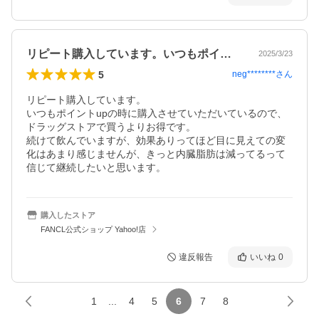
リピート購入しています。いつもポイント…
2025/3/23
5
neg********
さん
リピート購入しています。

いつもポイントupの時に購入させていただいているので、
ドラッグストアで買うよりお得です。

続けて飲んでいますが、効果ありってほど目に見えての変
化はあまり感じませんが、きっと内臓脂肪は減ってるって
信じて継続したいと思います。
購入したストア
FANCL公式ショップ Yahoo!店
違反報告
いいね
0
1
...
4
5
6
7
8