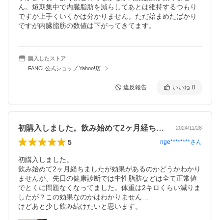
ん。短期集中で内臓脂肪を減らしてあとは維持するつもり
ですが上手くいくかは分かりません。ただ始まめたばかり
ですが内臓脂肪の数値は下がってきてます。
購入したストア
FANCL公式ショップ Yahoo!店
違反報告
いいね
0
初購入しました。飲み始めて2ヶ月経ちま…
2024/11/28
5
nge********
さん
初購入しました。

飲み始めて2ヶ月経ちましたが効果があるのかどうかわかり
ませんが、先日の健康診断では中性脂肪などは全て正常値
でとくに問題なくなってました。体重は2キロくらい減りま
したが？この効果なのかはわかりません…

けどあと少し飲み続けたいと思います。