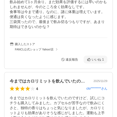
飲み始めて1ヶ月余り。まだ効果を評価するには早いのかも
しれませんが、今のところ全く効果なしです。

食事等は今まで通り。なのに、謎に体重は増えています。

便通は良くなったように感じます。

三袋買ったので、最後まで飲み切るつもりですが、あまり
期待はできないのかな？
購入したストア
FANCL公式ショップ Yahoo!店
違反報告
いいね
1
今まではカロリミットを飲んでいたのです…
2025/11/29
4
clo********
さん
今まではカロリミットを飲んでいたのですけど、試しにコ
チラも購入してみました。カプセルが苦手なので飲みにく
さと、独特の香りはちょっと気になりましたが、カロリミ
ットよりも効果がありそうな感じがしました。運動も上手