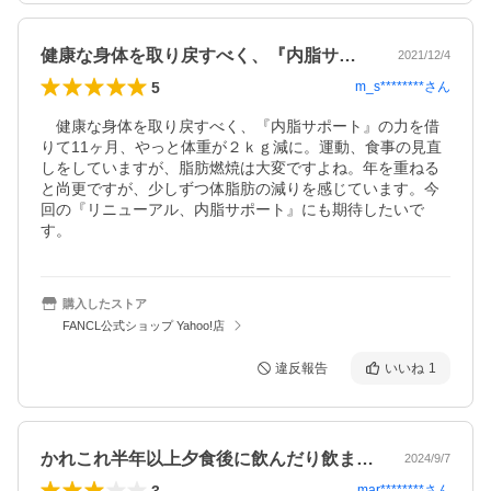
健康な身体を取り戻すべく、『内脂サポー…
2021/12/4
5
m_s********
さん
　健康な身体を取り戻すべく、『内脂サポート』の力を借
りて11ヶ月、やっと体重が２ｋｇ減に。運動、食事の見直
しをしていますが、脂肪燃焼は大変ですよね。年を重ねる
と尚更ですが、少しずつ体脂肪の減りを感じています。今
回の『リニューアル、内脂サポート』にも期待したいで
す。
購入したストア
FANCL公式ショップ Yahoo!店
違反報告
いいね
1
かれこれ半年以上夕食後に飲んだり飲まな…
2024/9/7
3
mar********
さん