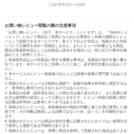
1,347
件中
101
〜
120
件
お買い物レビュー閲覧の際の注意事項
「お買い物レビュー」（以下「本サービス」といいます）は、「Yahoo!ショ
ッピング」において商品をご利用になられたお客様がご自身の感想をレビュ
ーとして投稿できるサービスです。各ストアおよび当社は、投稿された内容
について正確性を含め一切保証しません。またレビューの対象となる商品、
製品が医薬部外品もしくは化粧品に該当する場合には、特に以下の事項を確
認のうえご利用ください。
1. 医薬部外品および化粧品に関する重要な事項は、各商品の添付文書に書か
れています。本サービスをご利用いただく前に、必ず添付文書をお読みくだ
さい。
2. 本サービスのレビュー投稿者のほとんどは医療や薬事の専門家ではありま
せん。
3. 投稿されたレビューは主観的な感想で、効能や効果を科学的に測定するな
ど、医学的な裏付けがなされたものではありません。
4. 各商品の効果（副作用を含む）の表れ方は個人差が大きく、また効果の表
れ方は使用時の状況によっても異なりますので、レビュー内容の効果に関す
る記載は科学的には参考にすべきではありません。
5. 投稿されたレビューは、投稿者各自が独自の判断に基づき選び使用した感
想です。その判断は医師による診断ではないため、誤っている可能性があり
ます。
6. 投稿されたレビューは商品の添付文書に記載されたとおりでない使用方法
で使用した感想である可能性があります。
7. 投稿されたレビューは、実際に商品を使用して投稿された保証はありませ