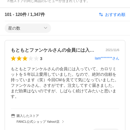
※他ストアの同じ商品のレビューが含まれています。
101
-
120
件 /
1,347
件
おすすめ順
星の数
もともとファンケルさんの会員には入って…
2021/11/6
3
lam********
さん
もともとファンケルさんの会員には入っていて、カロリミ
ットを５年以上愛用していました。なので、絶対の信頼を
持っています（笑）今回CMを見てて気になっていました。
ファンケルさん、さすがです。注文してすぐ届きました。
まだ効果はないのですが、しばらく続けてみたいと思いま
す。
購入したストア
FANCL公式ショップ Yahoo!店