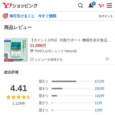
i
毎日引けるくじ 今すぐ挑戦
ログイン
商品レビュー
【ポイント10%】 内脂サポート 機能性表示食品 90日分 内臓脂肪 サプリメント サプリ ブラックジンジャー ファンケル 健康食品 FANCL 公式
11,080
円
FANCL公式ショップ Yahoo!店
レビューを投稿する
総合評価
星
5
つ
671
件
4.41
星
4
つ
292
件
星
3
つ
142
件
星
2
つ
11
件
1,129
件
星
1
つ
13
件