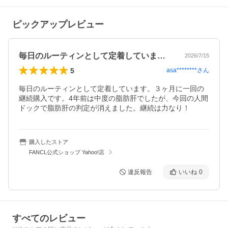
ピックアップレビュー
毎日のルーティンとして定着しています。…
2026/7/15
5
asa********
さん
毎日のルーティンとして定着しています。３ヶ月に一回の
継続購入です。4年前は中度の脂肪肝でしたが、今回の人間
ドックで脂肪肝の判定が消えました。継続は力なり！
購入したストア
FANCL公式ショップ Yahoo!店
違反報告
いいね
0
すべてのレビュー