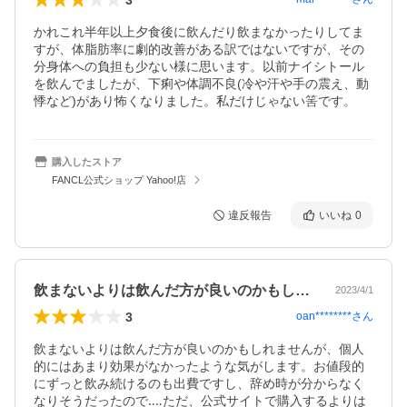
かれこれ半年以上夕食後に飲んだり飲まなかったりしてま
すが、体脂肪率に劇的改善がある訳ではないですが、その
分身体への負担も少ない様に思います。以前ナイシトール
を飲んでましたが、下痢や体調不良(冷や汗や手の震え、動
悸など)があり怖くなりました。私だけじゃない筈です。
購入したストア
FANCL公式ショップ Yahoo!店
違反報告
いいね
0
飲まないよりは飲んだ方が良いのかもしれ…
2023/4/1
3
oan********
さん
飲まないよりは飲んだ方が良いのかもしれませんが、個人
的にはあまり効果がなかったような気がします。お値段的
にずっと飲み続けるのも出費ですし、辞め時が分からなく
なりそうだったので‥‥ただ、公式サイトで購入するよりは