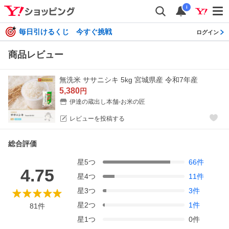
i
毎日引けるくじ 今すぐ挑戦
ログイン
商品レビュー
無洗米 ササニシキ 5kg 宮城県産 令和7年産
5,380
円
伊達の蔵出し本舗-お米の匠
レビューを投稿する
総合評価
星
5
つ
66
件
4.75
星
4
つ
11
件
星
3
つ
3
件
星
2
つ
1
件
81
件
星
1
つ
0
件