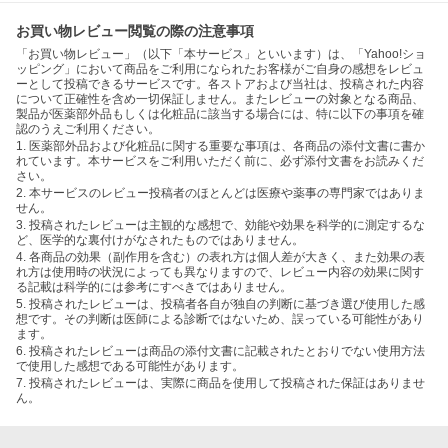
お買い物レビュー閲覧の際の注意事項
「お買い物レビュー」（以下「本サービス」といいます）は、「Yahoo!ショ
ッピング」において商品をご利用になられたお客様がご自身の感想をレビュ
ーとして投稿できるサービスです。各ストアおよび当社は、投稿された内容
について正確性を含め一切保証しません。またレビューの対象となる商品、
製品が医薬部外品もしくは化粧品に該当する場合には、特に以下の事項を確
認のうえご利用ください。
1. 医薬部外品および化粧品に関する重要な事項は、各商品の添付文書に書か
れています。本サービスをご利用いただく前に、必ず添付文書をお読みくだ
さい。
2. 本サービスのレビュー投稿者のほとんどは医療や薬事の専門家ではありま
せん。
3. 投稿されたレビューは主観的な感想で、効能や効果を科学的に測定するな
ど、医学的な裏付けがなされたものではありません。
4. 各商品の効果（副作用を含む）の表れ方は個人差が大きく、また効果の表
れ方は使用時の状況によっても異なりますので、レビュー内容の効果に関す
る記載は科学的には参考にすべきではありません。
5. 投稿されたレビューは、投稿者各自が独自の判断に基づき選び使用した感
想です。その判断は医師による診断ではないため、誤っている可能性があり
ます。
6. 投稿されたレビューは商品の添付文書に記載されたとおりでない使用方法
で使用した感想である可能性があります。
7. 投稿されたレビューは、実際に商品を使用して投稿された保証はありませ
ん。