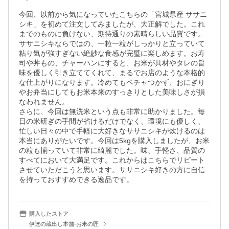
今回、以前から気になっていたこちらの「宮城県産 ササニ
シキ」を初めて注文してみましたが、大正解でした。これ
までのものに負けない、期待通りの素晴らしい品質です。

ササニシキならではの、一粒一粒がしっかりと立っていて
粘り気が強すぎない絶妙な食感が完璧に楽しめます。お寿
司や丼もの、チャーハンにすると、お米が具材やタレの旨
味を優しく引き立ててくれて、まるでお店のような本格的
な仕上がりになります。冷めてもベチャつかず、おにぎり
やお弁当にしてもお米本来のすっきりとした美味しさが損
なわれません。

さらに、今回は無洗米という点も非常に助かりました。毎
日の米研ぎの手間が省けるだけでなく、環境にも優しく、
忙しい日々の中で手軽に大好きなササニシキが炊けるのは
本当にありがたいです。今回は5kgを購入しましたが、お米
の粒も揃っていて非常に綺麗でした。味、手軽さ、品質の
すべてにおいて大満足です。これからはこちらでリピート
させていただこうと思います。ササニシキ好きの方に自信
を持っておすすめできる逸品です。
購入したストア
伊達の蔵出し本舗-お米の匠