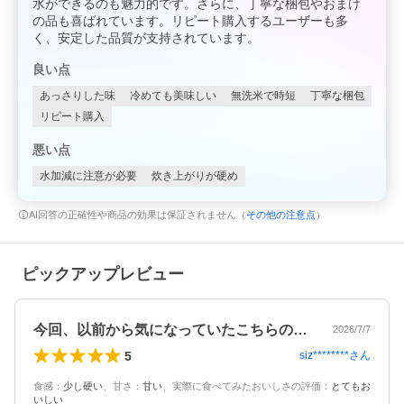
水ができるのも魅力的です。さらに、丁寧な梱包やおまけ
の品も喜ばれています。リピート購入するユーザーも多
く、安定した品質が支持されています。
良い点
あっさりした味
冷めても美味しい
無洗米で時短
丁寧な梱包
リピート購入
悪い点
水加減に注意が必要
炊き上がりが硬め
AI回答の正確性や商品の効果は保証されません（
その他の注意点
）
ピックアップレビュー
今回、以前から気になっていたこちらの「…
2026/7/7
5
siz********
さん
食感
：
少し硬い
、
甘さ
：
甘い
、
実際に食べてみたおいしさの評価
：
とてもお
いしい