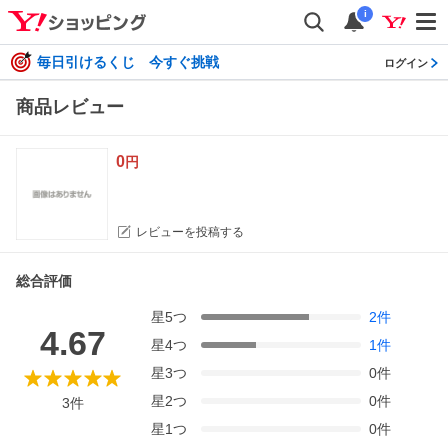
i
毎日引けるくじ 今すぐ挑戦
ログイン
商品レビュー
0
円
レビューを投稿する
総合評価
星
5
つ
2
件
4.67
星
4
つ
1
件
星
3
つ
0
件
星
2
つ
0
件
3
件
星
1
つ
0
件