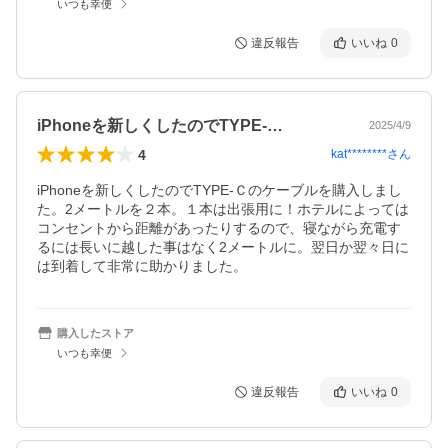
いつも幸便
違反報告
いいね
0
iPhoneを新しくしたのでTYPE-…
2025/4/9
4
kat********
さん
iPhoneを新しくしたのでTYPE-Ｃのケーブルを購入しまし
た。2メートルを２本。１本は出張用に！ホテルによっては
コンセントから距離があったりするので、寝ながら充電す
るには長いに越した事はなく2メートルに。翌日か翌々日に
は到着して非常に助かりました。
購入したストア
いつも幸便
違反報告
いいね
0