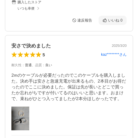
購入したストア
いつも幸便
違反報告
いいね
0
安さで決めました
2025/3/20
5
kaz********
さん
耐久性
：
普通
、
品質
：
良い
2mのケーブルが必要だったのでこのケーブルを購入しまし
た。決め手は安さと急速充電が出来るもの、2本目がお得だ
ったのでここに決めました。保証は先が長いとどこで買っ
たか忘れがちですが付いてるのはいいと思います。おまけ
で、束ねがひとつ入ってましたが2本分ほしかったです。