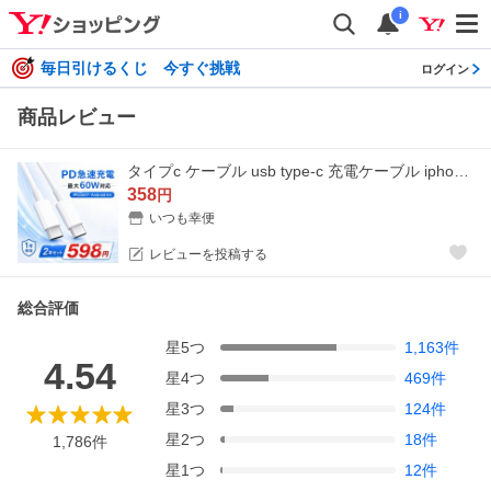
i
毎日引けるくじ 今すぐ挑戦
ログイン
商品レビュー
タイプc ケーブル usb type-c 充電ケーブル iphone 充電ケーブル 60W 100W type-c to type-c超高速充電器 高耐久 iPhone17 android 2m 1m
358
円
いつも幸便
レビューを投稿する
総合評価
星
5
つ
1,163
件
4.54
星
4
つ
469
件
星
3
つ
124
件
星
2
つ
18
件
1,786
件
星
1
つ
12
件