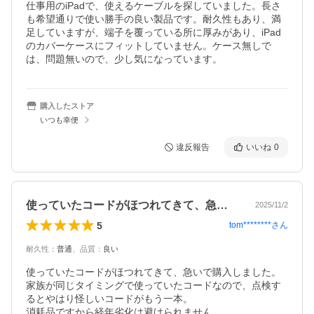
仕事用のiPadで、使えるケーブルを探していました。長さ
も希望通りで使い勝手の良い製品です。耐久性もあり、満
足していますが、端子を覆っている所に厚みがあり、iPad
のカバーケースにフィットしていません。ケース無しで
は、問題無いので、少し気になっています。
購入したストア
いつも幸便
違反報告
いいね
0
使っていたコードがほつれてきて、急いで…
2025/11/2
5
tom********
さん
耐久性
：
普通
、
品質
：
良い
使っていたコードがほつれてきて、急いで購入しました。
家族が同じタイミングで使っていたコードなので、点検す
るとやはり怪しいコードがもう一本。

消耗品ですから経年劣化は避けられません。
