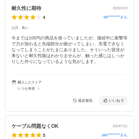
耐久性に期待
2025/3/23
4
tat********
さん
品質
：
良い
今までは100均の商品を使っていましたが、接続中に衝撃等
で力が加わると先端部分が曲がってしまい、充電できなく
なってしまうことがたまにありました。そういった状況が
来ないと耐久性能はわかりませんが、触った感じはしっか
りした作りになっているような気がします。
購入したストア
いつも幸便
違反報告
いいね
0
ケーブル問題なくOK
2024/7/21
5
yas********
さん