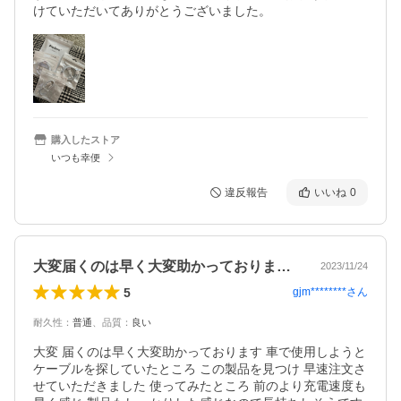
けていただいてありがとうございました。
購入したストア
いつも幸便
違反報告
いいね
0
大変届くのは早く大変助かっております車…
2023/11/24
5
gjm********
さん
耐久性
：
普通
、
品質
：
良い
大変 届くのは早く大変助かっております 車で使用しようと 
ケーブルを探していたところ この製品を見つけ 早速注文さ
せていただきました 使ってみたところ 前のより充電速度も 