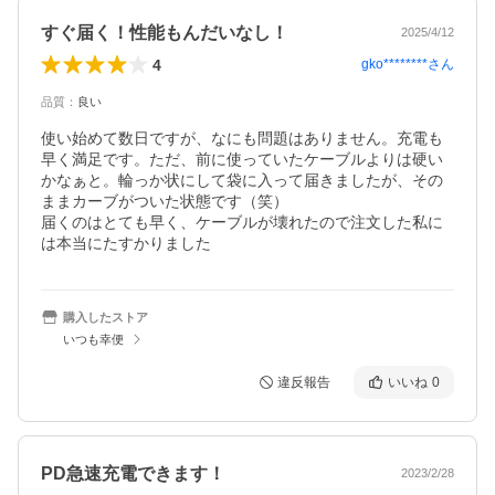
すぐ届く！性能もんだいなし！
2025/4/12
4
gko********
さん
品質
：
良い
使い始めて数日ですが、なにも問題はありません。充電も
早く満足です。ただ、前に使っていたケーブルよりは硬い
かなぁと。輪っか状にして袋に入って届きましたが、その
ままカーブがついた状態です（笑）

届くのはとても早く、ケーブルが壊れたので注文した私に
は本当にたすかりました
購入したストア
いつも幸便
違反報告
いいね
0
PD急速充電できます！
2023/2/28