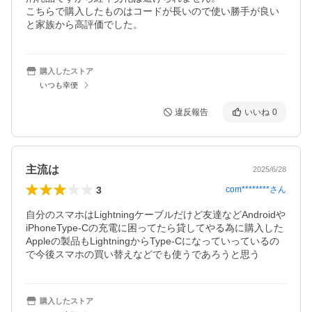
こちらで購入したものはコードが長いので使い勝手が良い
と家族から高評価でした。
購入したストア
いつも幸便
違反報告
いいね
0
主流は
2025/6/28
3
com********
さん
自分のスマホはLightningケーブルだけど友達などAndroidや
iPhoneType-Cの充電に困ってたら貸してやる為に購入した

Appleの製品もLightningからType-Cになっていっているの
で今後スマホの買い替えなどでも使うであろうと思う
購入したストア