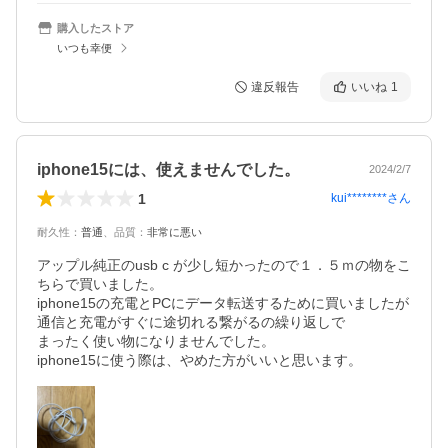
購入したストア
いつも幸便
違反報告
いいね
1
iphone15には、使えませんでした。
2024/2/7
1
kui********
さん
耐久性
：
普通
、
品質
：
非常に悪い
アップル純正のusb c が少し短かったので１．５ｍの物をこ
ちらで買いました。

iphone15の充電とPCにデータ転送するために買いましたが

通信と充電がすぐに途切れる繋がるの繰り返しで

まったく使い物になりませんでした。

iphone15に使う際は、やめた方がいいと思います。