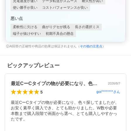
充電速度が速い
データ転送がスムーズ
耐久性が高い
使い勝手が良い
コストパフォーマンスが良い
悪い点
柔軟性に欠ける
曲がりグセが残る
長さの選択ミス
端子が抜けやすい
初期不具合の懸念
AI回答の正確性や商品の効果は保証されません（
その他の注意点
）
ピックアップレビュー
最近CーCタイプの物が必要になり、色々…
2026/8/7
5
goi********
さん
最近CーCタイプの物が必要になり、色々探してましたが、
お安く素早く購入でき、とても助かりました。W数や必要
本数まで購入段階で画面から選べ、とても購入しやすかっ
たです。