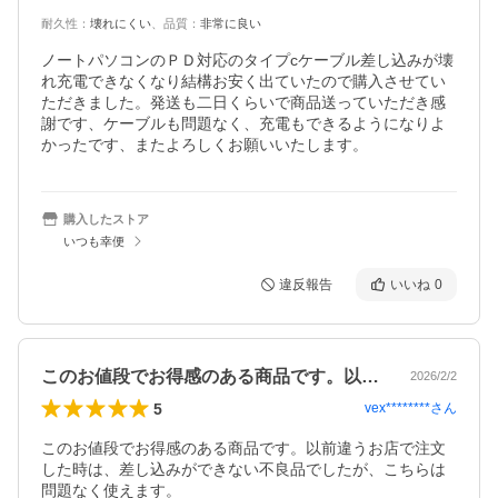
耐久性
：
壊れにくい
、
品質
：
非常に良い
ノートパソコンのＰＤ対応のタイプcケーブル差し込みが壊
れ充電できなくなり結構お安く出ていたので購入させてい
ただきました。発送も二日くらいで商品送っていただき感
謝です、ケーブルも問題なく、充電もできるようになりよ
かったです、またよろしくお願いいたします。
購入したストア
いつも幸便
違反報告
いいね
0
このお値段でお得感のある商品です。以前…
2026/2/2
5
vex********
さん
このお値段でお得感のある商品です。以前違うお店で注文
した時は、差し込みができない不良品でしたが、こちらは
問題なく使えます。
