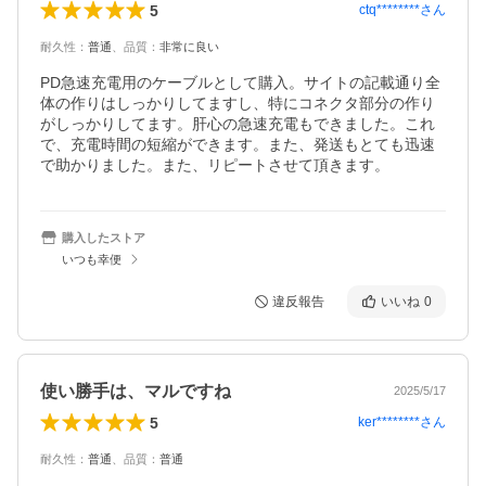
5
ctq********
さん
耐久性
：
普通
、
品質
：
非常に良い
PD急速充電用のケーブルとして購入。サイトの記載通り全
体の作りはしっかりしてますし、特にコネクタ部分の作り
がしっかりしてます。肝心の急速充電もできました。これ
で、充電時間の短縮ができます。また、発送もとても迅速
で助かりました。また、リピートさせて頂きます。
購入したストア
いつも幸便
違反報告
いいね
0
使い勝手は、マルですね
2025/5/17
5
ker********
さん
耐久性
：
普通
、
品質
：
普通