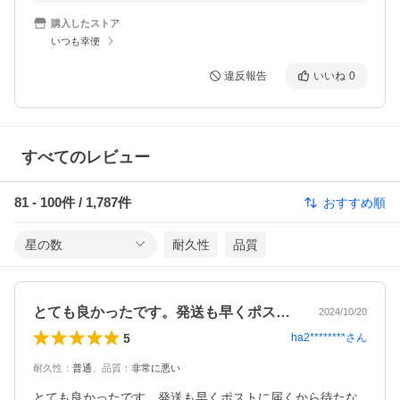
購入したストア
いつも幸便
違反報告
いいね
0
すべてのレビュー
81
-
100
件 /
1,787
件
おすすめ順
星の数
耐久性
品質
とても良かったです。発送も早くポストに…
2024/10/20
5
ha2********
さん
耐久性
：
普通
、
品質
：
非常に悪い
とても良かったです。発送も早くポストに届くから待たな