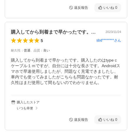
違反報告
いいね
0
購入してから到着まで早かったです。購入…
2023/11/24
5
sbd********
さん
耐久性
：
普通
、
品質
：
良い
購入してから到着まで早かったです。購入したのはtypeｃ
ケーブル１ｍですが、自分には十分な長さです。Androidス
マホで早速使用しましたが、問題なく充電できましたし、
車内でも使ってみましたがこちらも問題なかったです。耐
久性はまだ使用して間もないのでわかりません。
購入したストア
いつも幸便
違反報告
いいね
0