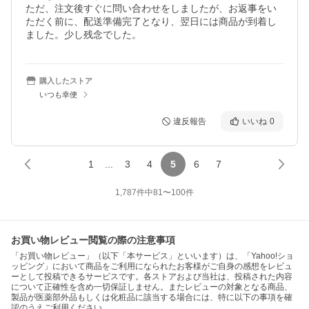
ただ、注文後すぐに問い合わせをしましたが、お返事をい
ただく前に、配送準備完了となり、翌日には商品が到着し
ました。少し残念でした。
購入したストア
いつも幸便
違反報告
いいね
0
1
...
3
4
5
6
7
1,787
件中
81
〜
100
件
お買い物レビュー閲覧の際の注意事項
「お買い物レビュー」（以下「本サービス」といいます）は、「Yahoo!ショ
ッピング」において商品をご利用になられたお客様がご自身の感想をレビュ
ーとして投稿できるサービスです。各ストアおよび当社は、投稿された内容
について正確性を含め一切保証しません。またレビューの対象となる商品、
製品が医薬部外品もしくは化粧品に該当する場合には、特に以下の事項を確
認のうえご利用ください。