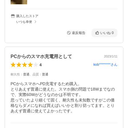
購入したストア
いつも幸便
違反報告
いいね
0
PCからのスマホ充電用として
2023/1/11
4
kob********
さん
耐久性
：
普通
、
品質
：
普通
PCからスマホへPD充電するため購入。

とりあえず普通に使えた。スマホ側の問題で18Wまでなの
で、実際60Wがどうなのかは不明です。

思っていたより細くて固く、耐久性も未知数ですがこの価
格ならダメになれば買えばいいかと割り切ってます。とり
あえず普通に使えてよかったです。