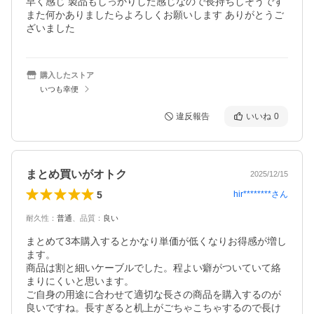
早く感じ 製品もしっかりした感じなので長持ちしそうです 
また何かありましたらよろしくお願いします ありがとうご
ざいました
購入したストア
いつも幸便
違反報告
いいね
0
まとめ買いがオトク
2025/12/15
5
hir********
さん
耐久性
：
普通
、
品質
：
良い
まとめて3本購入するとかなり単価が低くなりお得感が増し
ます。

商品は割と細いケーブルでした。程よい癖がついていて絡
まりにくいと思います。

ご自身の用途に合わせて適切な長さの商品を購入するのが
良いですね。長すぎると机上がごちゃこちゃするので長け