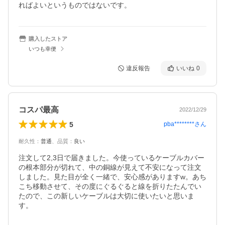
ればよいというものではないです。
購入したストア
いつも幸便
違反報告
いいね
0
コスパ最高
2022/12/29
5
pba********
さん
耐久性
：
普通
、
品質
：
良い
注文して2,3日で届きました。今使っているケーブルカバー
の根本部分が切れて、中の銅線が見えて不安になって注文
しました。見た目が全く一緒で、安心感がありますw。あち
こち移動させて、その度にぐるぐると線を折りたたんでい
たので、この新しいケーブルは大切に使いたいと思いま
す。