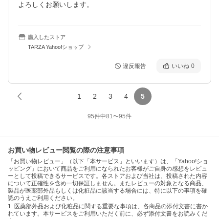
よろしくお願いします。
購入したストア
TARZA Yahoo!ショップ
違反報告
いいね
0
1
2
3
4
5
95
件中
81
〜
95
件
お買い物レビュー閲覧の際の注意事項
「お買い物レビュー」（以下「本サービス」といいます）は、「Yahoo!ショ
ッピング」において商品をご利用になられたお客様がご自身の感想をレビュ
ーとして投稿できるサービスです。各ストアおよび当社は、投稿された内容
について正確性を含め一切保証しません。またレビューの対象となる商品、
製品が医薬部外品もしくは化粧品に該当する場合には、特に以下の事項を確
認のうえご利用ください。
1. 医薬部外品および化粧品に関する重要な事項は、各商品の添付文書に書か
れています。本サービスをご利用いただく前に、必ず添付文書をお読みくだ