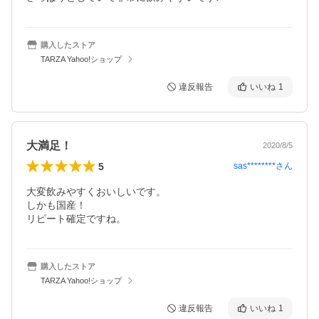
購入したストア
TARZA Yahoo!ショップ
違反報告
いいね
1
大満足！
2020/8/5
5
sas********
さん
大変飲みやすくおいしいです。

しかも国産！

リピート確定ですね。
購入したストア
TARZA Yahoo!ショップ
違反報告
いいね
1