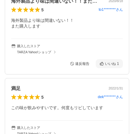
海外製品より味は間違いない！！また購入…
2020/8/18
5
to1********
さん
海外製品より味は間違いない！！

また購入します
購入したストア
TARZA Yahoo!ショップ
違反報告
いいね
1
満足
2022/1/31
5
dek********
さん
この味が飲みやすいです。何度もリピしています
購入したストア
TARZA Yahoo!ショップ