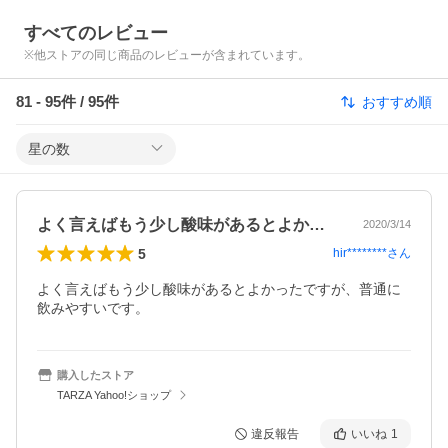
すべてのレビュー
※他ストアの同じ商品のレビューが含まれています。
81
-
95
件 /
95
件
おすすめ順
星の数
よく言えばもう少し酸味があるとよかった…
2020/3/14
5
hir********
さん
よく言えばもう少し酸味があるとよかったですが、普通に

飲みやすいです。
購入したストア
TARZA Yahoo!ショップ
違反報告
いいね
1