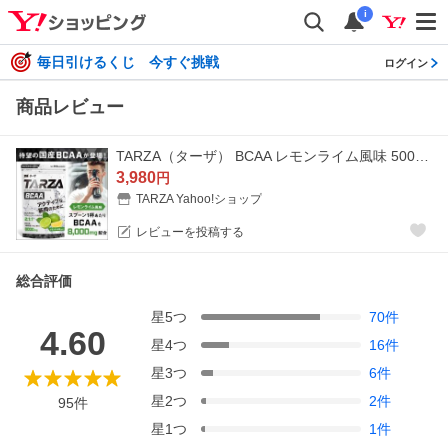
i
毎日引けるくじ 今すぐ挑戦
ログイン
商品レビュー
TARZA（ターザ） BCAA レモンライム風味 500g クエン酸 パウダー 約40杯分 アミノ酸 サプリ
3,980
円
TARZA Yahoo!ショップ
レビューを投稿する
総合評価
星
5
つ
70
件
4.60
星
4
つ
16
件
星
3
つ
6
件
星
2
つ
2
件
95
件
星
1
つ
1
件