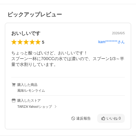
ピックアップレビュー
おいしいです
2026/6/5
5
kam********
さん
ちょっと酸っぱいけど、おいしいです！

スプーン一杯に700CCの水では濃いので、スプーン1/3～半
量で水割りしています。
購入した商品
風味/レモンライム
購入したストア
TARZA Yahoo!ショップ
違反報告
いいね
0