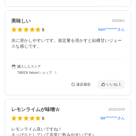
美味しい
2020/8/1
5
kam********
さん
水に溶かしやすいです。規定量を溶かすと結構甘いジュー
スな感じです。
購入したストア
TARZA Yahoo!ショップ
違反報告
いいね
1
レモンライムが味噌☆
2019/12/24
5
tak********
さん
レモンライム良いですね！

さっぱりとしていて非常に飲みやすいです♪