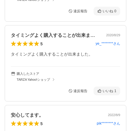
違反報告
いいね
0
タイミングよく購入することが出来ました…
2020/8/29
5
ye_********
さん
タイミングよく購入することが出来ました。
購入したストア
TARZA Yahoo!ショップ
違反報告
いいね
1
安心してます。
2022/8/9
5
pik********
さん