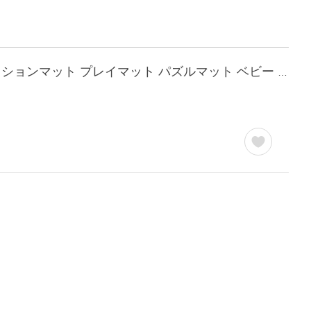
本日+5% ジョイントマット 大判 厚手 木目調 12畳 64枚 59cm 防音マット 床マット クッションマット プレイマット パズルマット ベビー 赤ちゃん