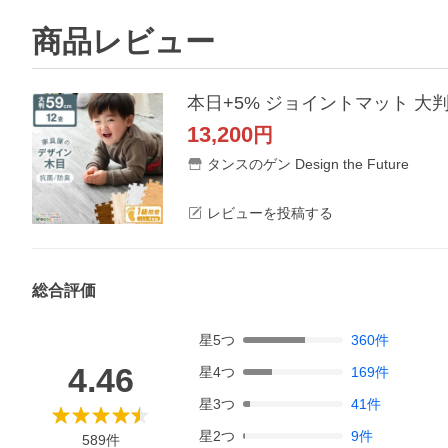
商品レビュー
13,200
円
タンスのゲン Design the Future
レビューを投稿する
総合評価
星
5
つ
360
件
4.46
星
4
つ
169
件
星
3
つ
41
件
星
2
つ
9
件
589
件