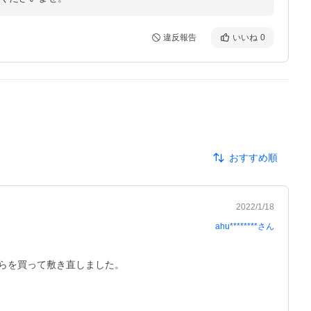
違反報告
いいね
0
おすすめ順
2022/1/18
ahu********
さん
を買って敷き直しました。
