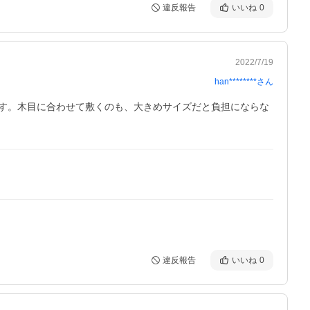
違反報告
いいね
0
2022/7/19
han********
さん
す。木目に合わせて敷くのも、大きめサイズだと負担にならな
違反報告
いいね
0