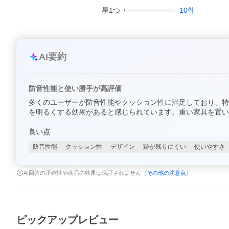
星
1
つ
10
件
AI要約
防音性能と使い勝手が高評価
多くのユーザーが防音性能やクッション性に満足しており、特
を明るくする効果があると感じられています。重い家具を置い
良い点
防音性能
クッション性
デザイン
跡が残りにくい
使いやすさ
AI回答の正確性や商品の効果は保証されません（
その他の注意点
）
ピックアップレビュー