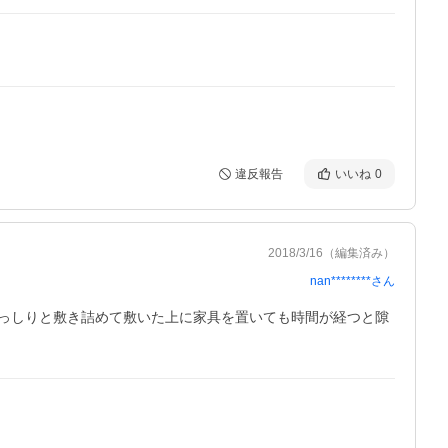
違反報告
いいね
0
2018/3/16
（編集済み）
nan********
さん
っしりと敷き詰めて敷いた上に家具を置いても時間が経つと隙