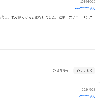
2019/10/10
kea********
さん
も考え、私が敷くからと強行しました。結果下のフローリング
違反報告
いいね
0
2026/6/28
rps********
さん