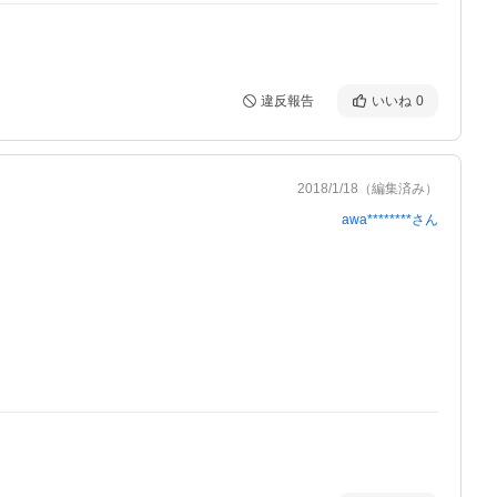
違反報告
いいね
0
2018/1/18
（編集済み）
awa********
さん