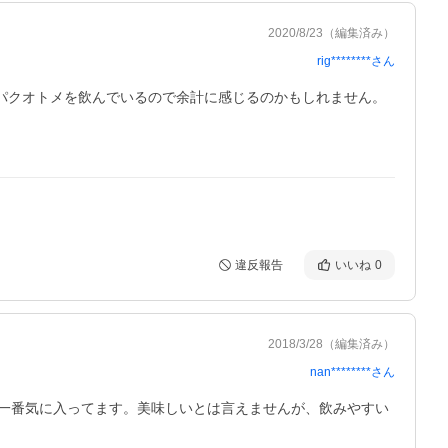
2020/8/23
（編集済み）
rig********
さん
パクオトメを飲んでいるので余計に感じるのかもしれません。

違反報告
いいね
0
2018/3/28
（編集済み）
nan********
さん
一番気に入ってます。美味しいとは言えませんが、飲みやすい