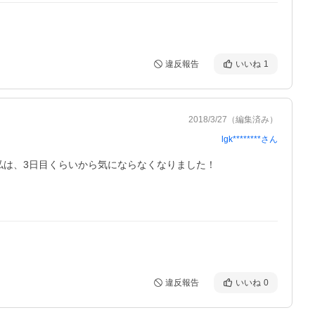
違反報告
いいね
1
2018/3/27
（編集済み）
lgk********
さん
は、3日目くらいから気にならなくなりました！

違反報告
いいね
0