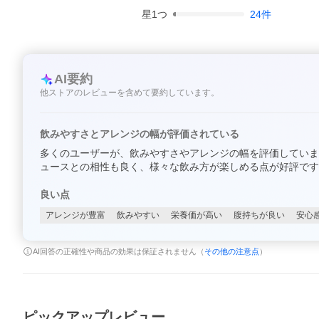
星
1
つ
24
件
AI要約
他ストアのレビューを含めて要約しています。
飲みやすさとアレンジの幅が評価されている
多くのユーザーが、飲みやすさやアレンジの幅を評価していま
ュースとの相性も良く、様々な飲み方が楽しめる点が好評です
良い点
アレンジが豊富
飲みやすい
栄養価が高い
腹持ちが良い
安心
AI回答の正確性や商品の効果は保証されません（
その他の注意点
）
ピックアップレビュー