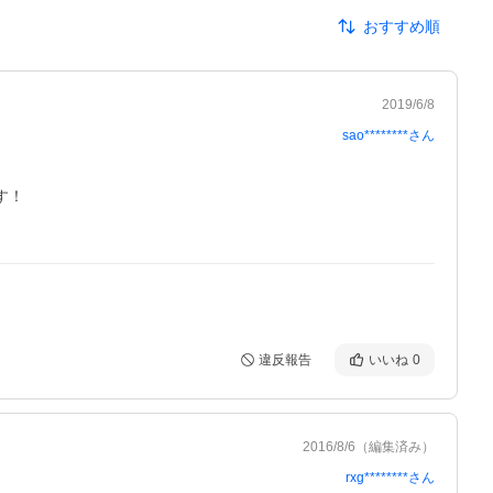
おすすめ順
2019/6/8
sao********
さん
！

違反報告
いいね
0
2016/8/6
（編集済み）
rxg********
さん