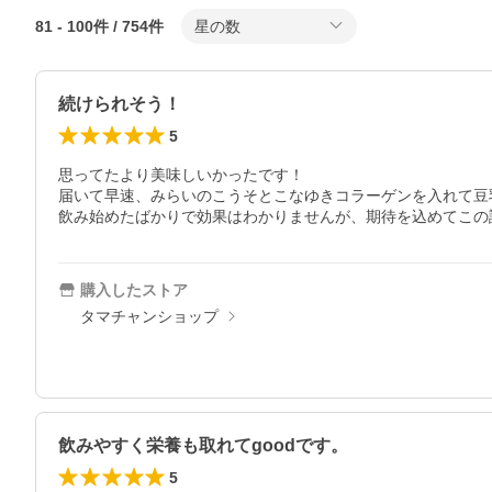
81
-
100
件 /
754
件
星の数
続けられそう！
5
思ってたより美味しいかったです！

届いて早速、みらいのこうそとこなゆきコラーゲンを入れて豆乳
飲み始めたばかりで効果はわかりませんが、期待を込めてこの
購入したストア
タマチャンショップ
飲みやすく栄養も取れてgoodです。
5