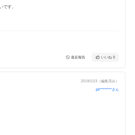
です。

違反報告
いいね
0
2019/1/23
（編集済み）
pli********
さん