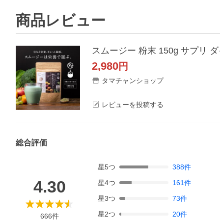
商品レビュー
スムージー 粉末 150g サプリ
2,980
円
タマチャンショップ
レビューを投稿する
総合評価
星
5
つ
388
件
4.30
星
4
つ
161
件
星
3
つ
73
件
星
2
つ
20
件
666
件