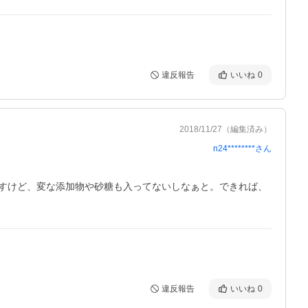
違反報告
いいね
0
2018/11/27
（編集済み）
n24********
さん
すけど、変な添加物や砂糖も入ってないしなぁと。できれば、
違反報告
いいね
0