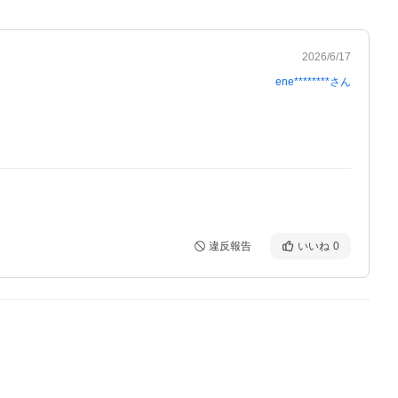
2026/6/17
ene********
さん
違反報告
いいね
0