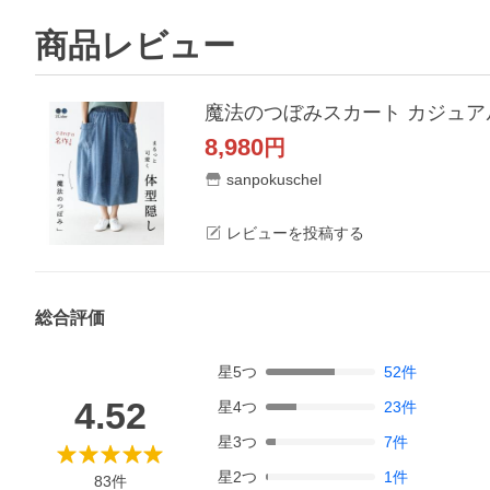
商品レビュー
魔法のつぼみスカート カジュアル ナ
8,980
円
sanpokuschel
レビューを投稿する
総合評価
星
5
つ
52
件
4.52
星
4
つ
23
件
星
3
つ
7
件
星
2
つ
1
件
83
件