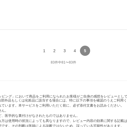
1
2
3
4
5
83
件中
81
〜
83
件
ショッピング」において商品をご利用になられたお客様がご自身の感想をレビューと
薬部外品もしくは化粧品に該当する場合には、特に以下の事項を確認のうえご利用く
かれています。本サービスをご利用いただく前に、必ず添付文書をお読みください。
せん。
など、医学的な裏付けがなされたものではありません。
表れ方は使用時の状況によっても異なりますので、レビュー内容の効果に関する記載
感想です。その判断は医師による診断ではないため、誤っている可能性があります。