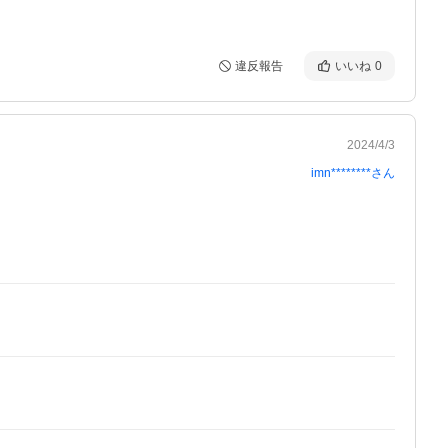
違反報告
いいね
0
2024/4/3
imn********
さん