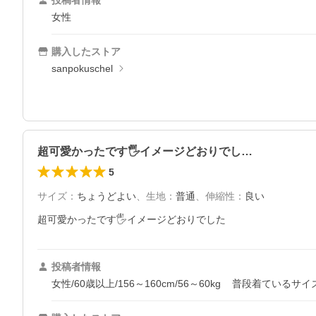
投稿者情報
女性
購入したストア
sanpokuschel
超可愛かったです🖐️イメージどおりでし…
5
サイズ
：
ちょうどよい
、
生地
：
普通
、
伸縮性
：
良い
超可愛かったです🖐️イメージどおりでした
投稿者情報
女性/60歳以上/156～160cm/56～60kg
普段着ているサイ