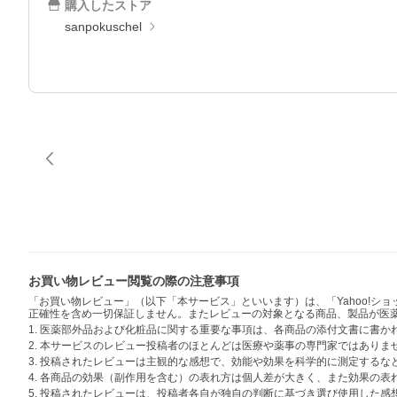
購入したストア
sanpokuschel
お買い物レビュー閲覧の際の注意事項
「お買い物レビュー」（以下「本サービス」といいます）は、「Yahoo!
正確性を含め一切保証しません。またレビューの対象となる商品、製品が医
1. 医薬部外品および化粧品に関する重要な事項は、各商品の添付文書に書
2. 本サービスのレビュー投稿者のほとんどは医療や薬事の専門家ではありま
3. 投稿されたレビューは主観的な感想で、効能や効果を科学的に測定する
4. 各商品の効果（副作用を含む）の表れ方は個人差が大きく、また効果の
5. 投稿されたレビューは、投稿者各自が独自の判断に基づき選び使用した