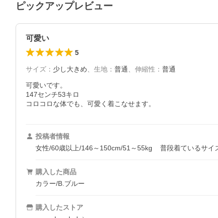
ピックアップレビュー
可愛い
5
サイズ
：
少し大きめ
、
生地
：
普通
、
伸縮性
：
普通
可愛いです。

147センチ53キロ

コロコロな体でも、可愛く着こなせます。
投稿者情報
女性/60歳以上/146～150cm/51～55kg
普段着ているサイ
購入した商品
カラー/B.ブルー
購入したストア