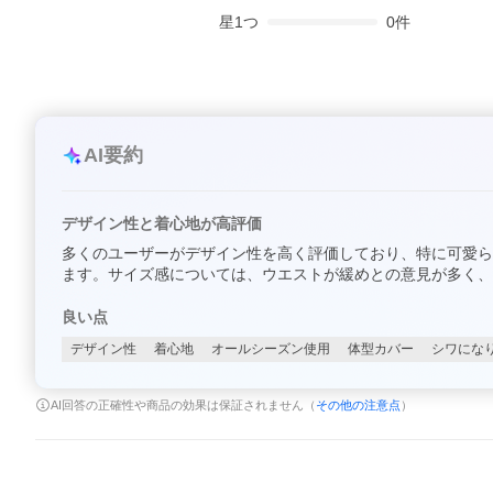
星
1
つ
0
件
AI要約
デザイン性と着心地が高評価
多くのユーザーがデザイン性を高く評価しており、特に可愛ら
ます。サイズ感については、ウエストが緩めとの意見が多く、
良い点
デザイン性
着心地
オールシーズン使用
体型カバー
シワにな
AI回答の正確性や商品の効果は保証されません（
その他の注意点
）