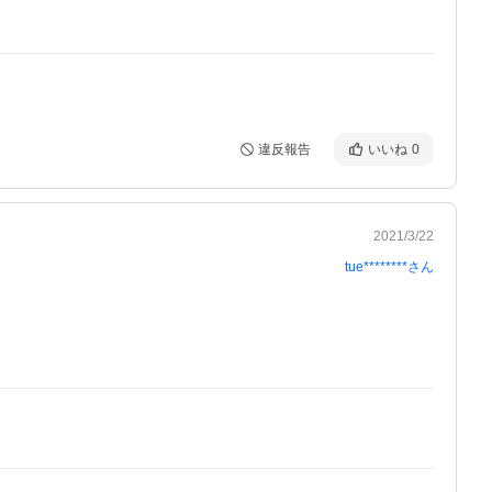
違反報告
いいね
0
2021/3/22
tue********
さん