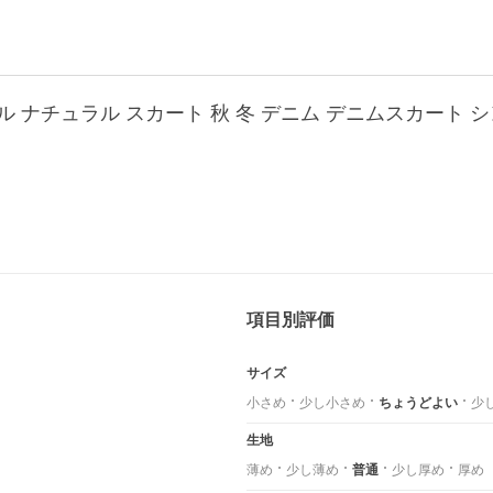
チュラル スカート 秋 冬 デニム デニムスカート シンプル
項目別評価
サイズ
小さめ
少し小さめ
ちょうどよい
少
生地
薄め
少し薄め
普通
少し厚め
厚め