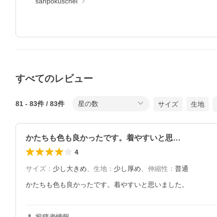
sanpokuschel
すべてのレビュー
81
-
83
件 /
83
件
星の数
サイズ
生地
かたちも色も良かったです。着やすいと思…
4
サイズ
：
少し大きめ
、
生地
：
少し厚め
、
伸縮性
：
普通
かたちも色も良かったです。着やすいと思いました。