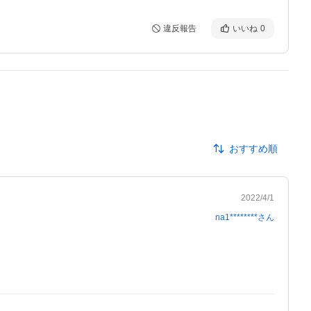
違反報告
いいね
0
おすすめ順
2022/4/1
na1********
さん