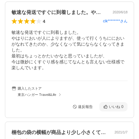
敏速な発送ですぐに到着しました。やはり…
2020/6/18
4
clk********
さん
敏速な発送ですぐに到着しました。

やはりにおいが人によりますが、使って行くうちににおい
がなれてきたのか、少なくなって気にならなくなってきま
した。

最初はちょっとかたいかなと思っていましたが、

今は微妙にくすぐり感を感じてなんとも言えない仕様感で
楽しんでいます。
購入したストア
東京ハンガー Travel&Life
違反報告
いいね
0
梱包の袋の横幅が商品より少し小さくて両…
2021/1/7