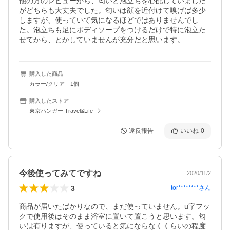
他の方のレビューから、匂いと泡立ちを心配していました
がどちらも大丈夫でした。匂いは顔を近付けて嗅げば多少
しますが、使っていて気になるほどではありませんでし
た。泡立ちも足にボディソープをつけるだけで特に泡立た
せてから、とかしていませんが充分だと思います。
購入した商品
カラー/クリア 1個
購入したストア
東京ハンガー Travel&Life
違反報告
いいね
0
今後使ってみてですね
2020/11/2
3
tor********
さん
商品が届いたばかりなので、まだ使っていません。u字フッ
クで使用後はそのまま浴室に置いて置こうと思います。匂
いは有りますが、使っていると気にならなくくらいの程度