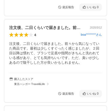
違反報告
いいね
0
注文後、二日くらいで届きました。前々か…
2020/3/12
4
boa********
さん
注文後、二日くらいで届きました。前々から気になってい
た商品です。最初は少しくすぐったく感じましたが、２回
目以降は慣れて、ブラシで足底や指間がきちんと洗われて
いる感があり、とても気持ちいいです。ただ、臭いが少し
あるので陰干しした方が良いかもしれません。
購入したストア
東京ハンガー Travel&Life
違反報告
いいね
0