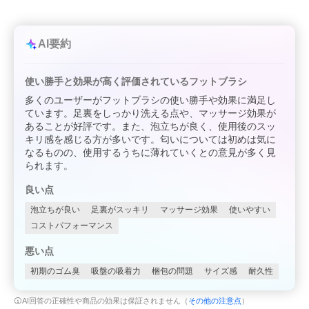
AI要約
使い勝手と効果が高く評価されているフットブラシ
多くのユーザーがフットブラシの使い勝手や効果に満足し
ています。足裏をしっかり洗える点や、マッサージ効果が
あることが好評です。また、泡立ちが良く、使用後のスッ
キリ感を感じる方が多いです。匂いについては初めは気に
なるものの、使用するうちに薄れていくとの意見が多く見
られます。
良い点
泡立ちが良い
足裏がスッキリ
マッサージ効果
使いやすい
コストパフォーマンス
悪い点
初期のゴム臭
吸盤の吸着力
梱包の問題
サイズ感
耐久性
AI回答の正確性や商品の効果は保証されません（
その他の注意点
）