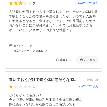
3
aya********
さん
入浴時に使用するつもりで購入しました。テレビのCMを見
て欲しくなったので購入を決めましたが、いつでも入浴時
に使えるとなると、焦りはないです。その反面あまり使う
時がないことに気が付きました。今ではお風呂場にぶら下
がっているアクセサリーのような状態です。
購入したストア
東京ハンガー Travel&Life
違反報告
いいね
0
置いておくだけで匂う体に悪そうな匂い…
2019/7/21
1
ata********
さん
とにもかくにも臭い！ 

今まで嗅いだ事の無い科学工業？金属工場の様な

体に悪そうな匂いが石鹸で洗っても洗っても
