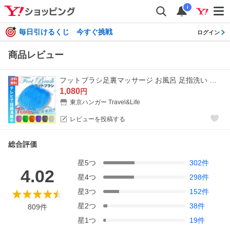
i
毎日引けるくじ 今すぐ挑戦
ログイン
商品レビュー
フットブラシ足裏マッサージ お風呂 足指洗い 足臭い 足くさい角質 フットケア
1,080
円
東京ハンガー Travel&Life
レビューを投稿する
総合評価
星
5
つ
302
件
4.02
星
4
つ
298
件
星
3
つ
152
件
星
2
つ
38
件
809
件
星
1
つ
19
件