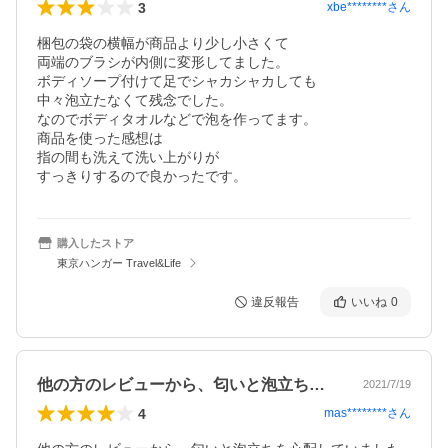
3
xbe********
さん
梱包の袋の横幅が商品より少し小さくて

両端のブラシが内側に変形してました。

ボディソープ付けて足でシャカシャカしても

中々泡立たなくて残念でした。

なのでボディタオルなどで泡を作ってます。

商品を使った感想は

指の間も洗えて洗い上がりが

すっきりするので良かったです。
購入したストア
東京ハンガー Travel&Life
違反報告
いいね
0
他の方のレビューから、匂いと泡立ちを心…
2021/7/19
4
mas********
さん