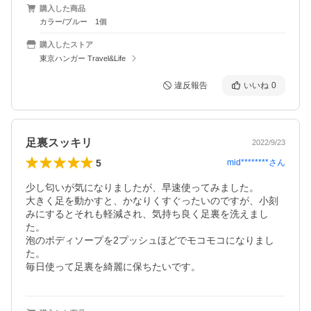
購入した商品
カラー/ブルー 1個
購入したストア
東京ハンガー Travel&Life
違反報告
いいね
0
足裏スッキリ
2022/9/23
5
mid********
さん
少し匂いが気になりましたが、早速使ってみました。

大きく足を動かすと、かなりくすぐったいのですが、小刻
みにするとそれも軽減され、気持ち良く足裏を洗えまし
た。

泡のボディソープを2プッシュほどでモコモコになりまし
た。

毎日使って足裏を綺麗に保ちたいです。