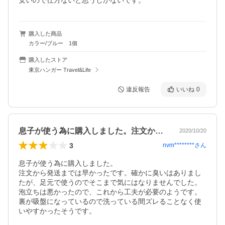
安いので仕方ないと思うしかないです。
購入した商品
カラー/ブルー 1個
購入したストア
東京ハンガー Travel&Life
違反報告
いいね
0
息子が使う為に購入しました。注文から発…
2020/10/20
3
nvm********
さん
息子が使う為に購入しました。

注文から発送までは早かったです。確かに臭いはありまし
たが、足元で使うのでそこまで気にはなりませんでした。
泡立ちは悪かったので、これから工夫が必要のようです。

裏が吸盤になっているので洗っている間ズレることなく使
いやすかったそうです。