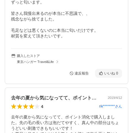
ずっと匂います。

皆さん我慢出来るのが本当に不思議で、、

残念ながら捨てました。

毛足などは悪くないのに本当に匂いだけです。

材質を変えて頂きたいです。
購入したストア
東京ハンガー Travel&Life
違反報告
いいね
0
去年の夏から気になってて、ポイント消化…
2019/4/12
4
rik********
さん
去年の夏から気になってて、ポイント消化で購入しまし
た。先の毛の長い方は泡だてやすく、真ん中の部分はちょ
うどいい刺激できもちいいです！
