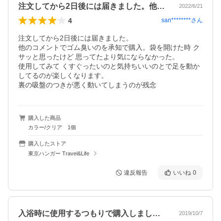
注文してから2日後には届きました。他の…
2022/6/21
4
san********
さん
注文してから2日後には届きました。

他のコメントでゴム臭いのを承知で購入。袋を開けた時 ク
サッと思ったけど 思ってたより気にならなかった。

使用してみて くすぐったいのと気持ちいいのとで足を動か
してるのが楽しくなります。

裏の吸盤のつきが悪く動いてしまうのが残念
購入した商品
カラー/クリア 1個
購入したストア
東京ハンガー Travel&Life
違反報告
いいね
0
入浴時に使用するつもりで購入しました。…
2019/10/7