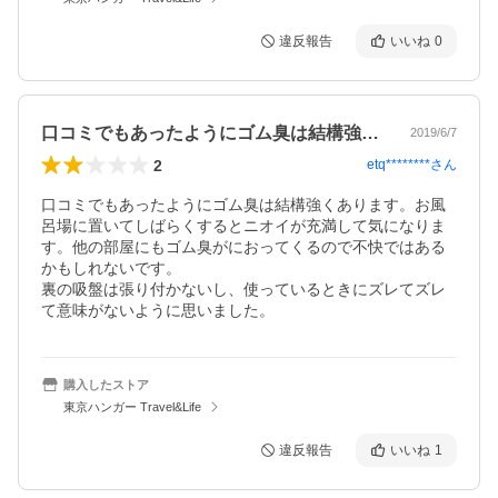
違反報告
いいね
0
口コミでもあったようにゴム臭は結構強く…
2019/6/7
2
etq********
さん
口コミでもあったようにゴム臭は結構強くあります。お風
呂場に置いてしばらくするとニオイが充満して気になりま
す。他の部屋にもゴム臭がにおってくるので不快ではある
かもしれないです。

裏の吸盤は張り付かないし、使っているときにズレてズレ
て意味がないように思いました。
購入したストア
東京ハンガー Travel&Life
違反報告
いいね
1