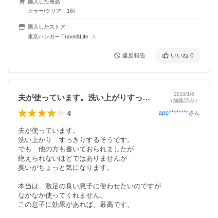
購入した商品
カラー/クリア 1個
購入したストア
東京ハンガー Travel&Life
違反報告
いいね
0
2019/1/8
夫が使っています。洗い上がりすっきりす…
（編集済み）
4
app********
さん
夫が使っています。

洗い上がり　すっきりするそうです。

でも　他の方も書いておられましたが

絶えられないほどではありませんが

臭いがちょっと気になります。

本当は、激足の臭い息子に使わせたいのですが

なかなか使ってくれません。

この息子に効果があれば、最高です。