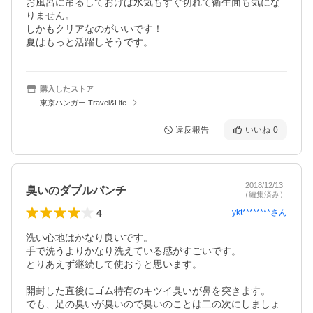
お風呂に吊るしておけば水気もすぐ切れて衛生面も気にな
りません。

しかもクリアなのがいいです！

夏はもっと活躍しそうです。
購入したストア
東京ハンガー Travel&Life
違反報告
いいね
0
2018/12/13
臭いのダブルパンチ
（編集済み）
4
ykt********
さん
洗い心地はかなり良いです。

手で洗うよりかなり洗えている感がすごいです。

とりあえず継続して使おうと思います。

開封した直後にゴム特有のキツイ臭いが鼻を突きます。

でも、足の臭いが臭いので臭いのことは二の次にしましょ