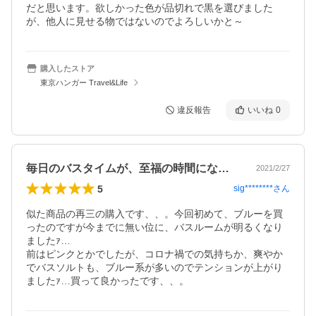
だと思います。欲しかった色が品切れで黒を選びました
が、他人に見せる物ではないのでよろしいかと～
購入したストア
東京ハンガー Travel&Life
違反報告
いいね
0
毎日のバスタイムが、至福の時間になります
2021/2/27
5
sig********
さん
似た商品の再三の購入です、、。今回初めて、ブルーを買
ったのですが今までに無い位に、バスルームが明るくなり
ましたｧ…

前はピンクとかでしたが、コロナ禍での気持ちか、爽やか
でバスソルトも、ブルー系が多いのでテンションが上がり
ましたｧ…買って良かったです、、。