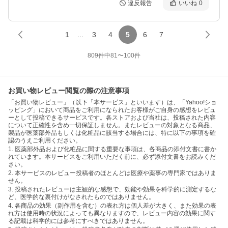
違反報告
いいね
0
1
...
3
4
5
6
7
809
件中
81
〜
100
件
お買い物レビュー閲覧の際の注意事項
「お買い物レビュー」（以下「本サービス」といいます）は、「Yahoo!ショ
ッピング」において商品をご利用になられたお客様がご自身の感想をレビュ
ーとして投稿できるサービスです。各ストアおよび当社は、投稿された内容
について正確性を含め一切保証しません。またレビューの対象となる商品、
製品が医薬部外品もしくは化粧品に該当する場合には、特に以下の事項を確
認のうえご利用ください。
1. 医薬部外品および化粧品に関する重要な事項は、各商品の添付文書に書か
れています。本サービスをご利用いただく前に、必ず添付文書をお読みくだ
さい。
2. 本サービスのレビュー投稿者のほとんどは医療や薬事の専門家ではありま
せん。
3. 投稿されたレビューは主観的な感想で、効能や効果を科学的に測定するな
ど、医学的な裏付けがなされたものではありません。
4. 各商品の効果（副作用を含む）の表れ方は個人差が大きく、また効果の表
れ方は使用時の状況によっても異なりますので、レビュー内容の効果に関す
る記載は科学的には参考にすべきではありません。