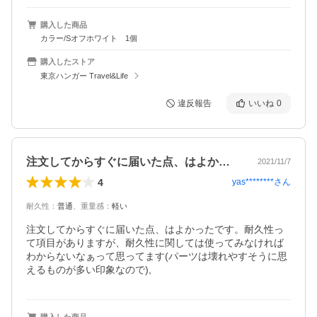
購入した商品
カラー/Sオフホワイト 1個
購入したストア
東京ハンガー Travel&Life
違反報告
いいね
0
注文してからすぐに届いた点、はよかった…
2021/11/7
4
yas********
さん
耐久性
：
普通
、
重量感
：
軽い
注文してからすぐに届いた点、はよかったです。耐久性っ
て項目がありますが、耐久性に関しては使ってみなければ
わからないなぁって思ってます(パーツは壊れやすそうに思
えるものが多い印象なので),
購入した商品