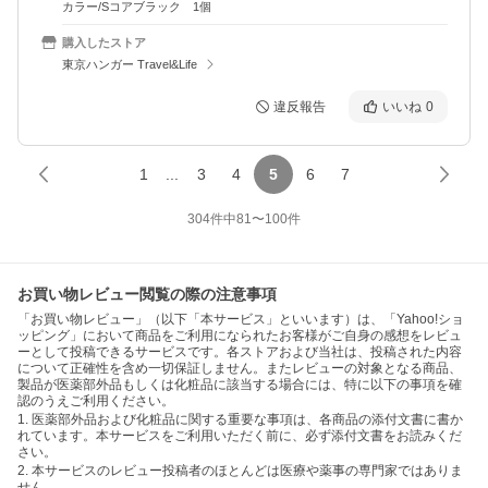
カラー/Sコアブラック 1個
購入したストア
東京ハンガー Travel&Life
違反報告
いいね
0
1
...
3
4
5
6
7
304
件中
81
〜
100
件
お買い物レビュー閲覧の際の注意事項
「お買い物レビュー」（以下「本サービス」といいます）は、「Yahoo!ショ
ッピング」において商品をご利用になられたお客様がご自身の感想をレビュ
ーとして投稿できるサービスです。各ストアおよび当社は、投稿された内容
について正確性を含め一切保証しません。またレビューの対象となる商品、
製品が医薬部外品もしくは化粧品に該当する場合には、特に以下の事項を確
認のうえご利用ください。
1. 医薬部外品および化粧品に関する重要な事項は、各商品の添付文書に書か
れています。本サービスをご利用いただく前に、必ず添付文書をお読みくだ
さい。
2. 本サービスのレビュー投稿者のほとんどは医療や薬事の専門家ではありま
せん。