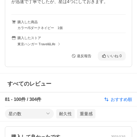
が迅速で丁寧でしたが、星は4つにしておきます。
購入した商品
カラー/Sダークネイビー 1個
購入したストア
東京ハンガー Travel&Life
違反報告
いいね
0
すべてのレビュー
81
-
100
件 /
304
件
おすすめ順
星の数
耐久性
重量感
購入して良かったです
2021/12/1