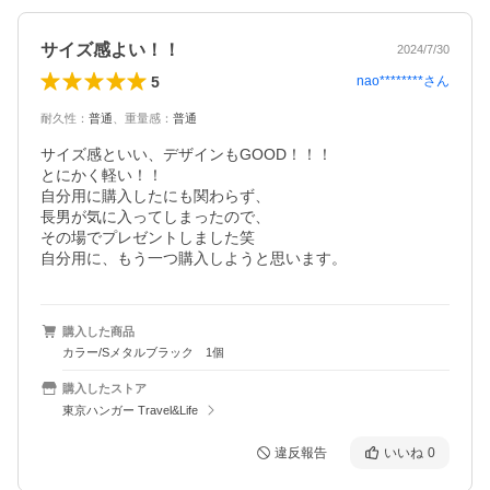
サイズ感よい！！
2024/7/30
5
nao********
さん
耐久性
：
普通
、
重量感
：
普通
サイズ感といい、デザインもGOOD！！！

とにかく軽い！！　

自分用に購入したにも関わらず、

長男が気に入ってしまったので、

その場でプレゼントしました笑　

購入した商品
カラー/Sメタルブラック 1個
購入したストア
東京ハンガー Travel&Life
違反報告
いいね
0