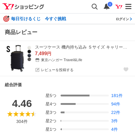
i
毎日引けるくじ 今すぐ挑戦
ログイン
商品レビュー
スーツケース 機内持ち込み Ｓサイズ キャリーバッグ ケース 容量29L 鍵なし ライト 軽量 重さ約2.6kg 静音
7,499
円
東京ハンガー Travel&Life
レビューを投稿する
総合評価
星
5
つ
181
件
4.46
星
4
つ
94
件
星
3
つ
22
件
星
2
つ
3
件
304
件
星
1
つ
4
件