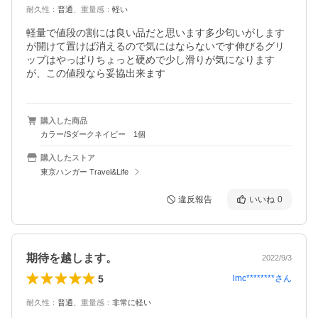
耐久性
：
普通
、
重量感
：
軽い
軽量で値段の割には良い品だと思います多少匂いがします
が開けて置けば消えるので気にはならないです伸びるグリ
ップはやっぱりちょっと硬めで少し滑りが気になります
が、この値段なら妥協出来ます
購入した商品
カラー/Sダークネイビー 1個
購入したストア
東京ハンガー Travel&Life
違反報告
いいね
0
期待を越します。
2022/9/3
5
lmc********
さん
耐久性
：
普通
、
重量感
：
非常に軽い