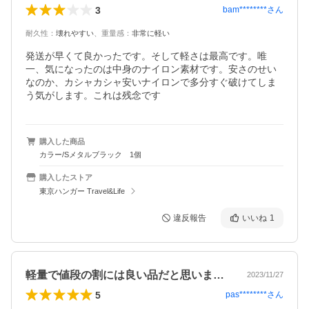
3
bam********
さん
耐久性
：
壊れやすい
、
重量感
：
非常に軽い
発送が早くて良かったです。そして軽さは最高です。唯
一、気になったのは中身のナイロン素材です。安さのせい
なのか、カシャカシャ安いナイロンで多分すぐ破けてしま
う気がします。これは残念です
購入した商品
カラー/Sメタルブラック 1個
購入したストア
東京ハンガー Travel&Life
違反報告
いいね
1
軽量で値段の割には良い品だと思います多…
2023/11/27
5
pas********
さん