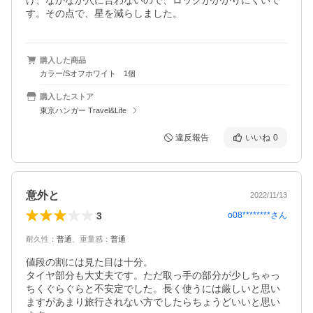
け、なかなか穴に合わないので、ロックがかかりにくいで
す。その点で、星を減らしました。
購入した商品
カラー/Sオフホワイト 1個
購入したストア
東京ハンガー Travel&Life
違反報告
いいね
0
意外と
2022/11/13
3
o08********
さん
耐久性
：
普通
、
重量感
：
普通
値段の割には見た目は十分。

タイヤ部分も大丈夫です。ただ取っ手の部分が少しちゃっ
ちくぐらぐらと不安定でした。長く使うには厳しいと思い
ますがあまり旅行されない方でしたらちょうどいいと思い