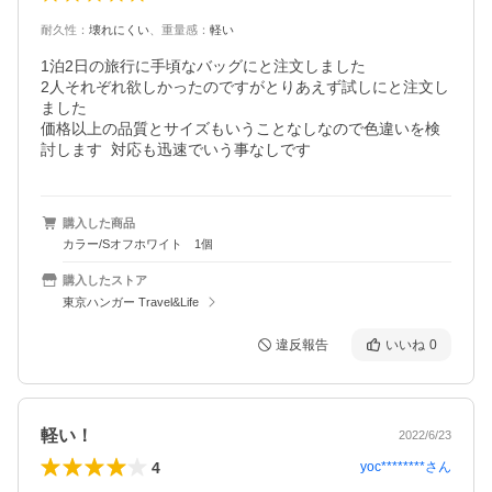
耐久性
：
壊れにくい
、
重量感
：
軽い
1泊2日の旅行に手頃なバッグにと注文しました

2人それぞれ欲しかったのですがとりあえず試しにと注文し
ました

価格以上の品質とサイズもいうことなしなので色違いを検
討します  対応も迅速でいう事なしです
購入した商品
カラー/Sオフホワイト 1個
購入したストア
東京ハンガー Travel&Life
違反報告
いいね
0
軽い！
2022/6/23
4
yoc********
さん