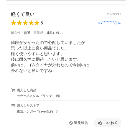
軽くて良い
2022/9/17
5
nzv********
さん
耐久性
：
普通
、
重量感
：
非常に軽い
値段が安かったので心配していましたが

思った以上に良い商品でした。

軽く使いやすいと思います。

後は耐久性に期待したいと思います。

前のは、ゴムタイヤが外れたので今回のは

外れないと良いですね。
購入した商品
カラー/Sメタルブラック 1個
購入したストア
東京ハンガー Travel&Life
違反報告
いいね
0