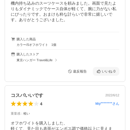
機内持ち込みのスーツケースを頼みました。画面で見たよ
りもダイナミックでケース自体が軽くて、腕に力がない私
にぴったりです。おまけも粋な計らいで非常に嬉しいで
す。ありがとうございました。
購入した商品
カラー/Sオフホワイト 1個
購入したストア
東京ハンガー Travel&Life
違反報告
いいね
0
コスパいいです
2022/6/12
4
kky********
さん
重量感
：
軽い
オフホワイトを購入しました、

軽くて、見た目も表面がエンボス調で価格以上に見えま