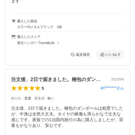
ます
購入した商品
カラー/Sメタルブラック 1個
購入したストア
東京ハンガー Travel&Life
違反報告
いいね
0
注文後、2日で届きました。梱包のダンボ…
2022/9/6
5
xri********
さん
耐久性
：
普通
、
重量感
：
軽い
注文後、2日で届きました。梱包のダンボールは粗悪でした
が、中身は全然大丈夫。タイヤの稼働も滑らかなで丈夫な
感じです。家族での1泊国内旅行の為に購入しましたが、容
量もかなりあり、安心です。