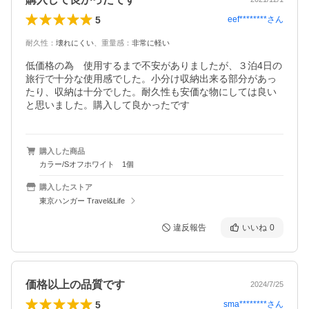
5
eef********
さん
耐久性
：
壊れにくい
、
重量感
：
非常に軽い
低価格の為　使用するまで不安がありましたが、３泊4日の
旅行で十分な使用感でした。小分け収納出来る部分があっ
たり、収納は十分でした。耐久性も安価な物にしては良い
と思いました。購入して良かったです
購入した商品
カラー/Sオフホワイト 1個
購入したストア
東京ハンガー Travel&Life
違反報告
いいね
0
価格以上の品質です
2024/7/25
5
sma********
さん