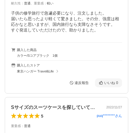
耐久性
：
普通
、
重量感
：
軽い
子供の修学旅行で急遽必要になり、注文しました。

届いたら思ったより軽くて驚きました。その分、強度は相
応かなと思いますが、国内旅行なら支障なさそうです。

すぐ発送していただけたので、助かりました。
購入した商品
カラー/Sコアブラック 1個
購入したストア
東京ハンガー Travel&Life
違反報告
いいね
0
Sサイズのスーツケースを探していていま…
2022/11/27
5
puq********
さん
重量感
：
普通