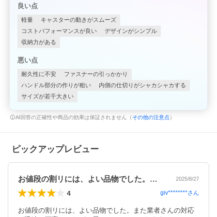
良い点
軽量
キャスターの動きがスムーズ
コストパフォーマンスが良い
デザインがシンプル
収納力がある
悪い点
耐久性に不安
ファスナーの引っかかり
ハンドル部分の作りが粗い
内側の仕切りがシャカシャカする
サイズが若干大きい
AI回答の正確性や商品の効果は保証されません（
その他の注意点
）
ピックアップレビュー
お値段の割リには、よい品物でした。また…
2025/8/27
4
giv********
さん
お値段の割リには、よい品物でした。また業者さんの対応