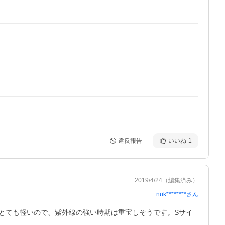
違反報告
いいね
1
2019/4/24
（編集済み）
nuk********
さん
とても軽いので、紫外線の強い時期は重宝しそうです。Sサイ