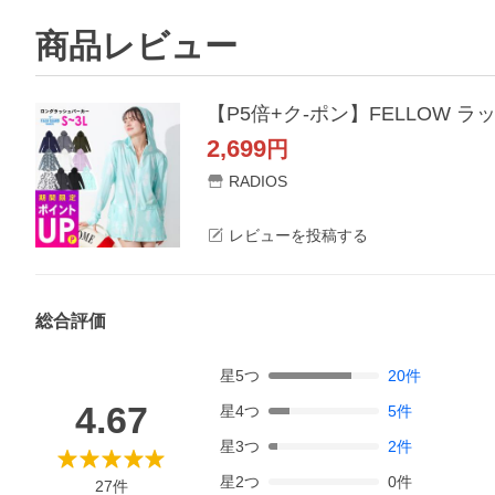
商品レビュー
【P5倍+ク-ポン】FELLOW 
2,699
円
RADIOS
レビューを投稿する
総合評価
星
5
つ
20
件
4.67
星
4
つ
5
件
星
3
つ
2
件
星
2
つ
0
件
27
件