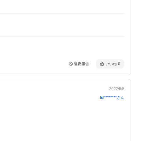
違反報告
いいね
0
2022/8/8
fuf********
さん