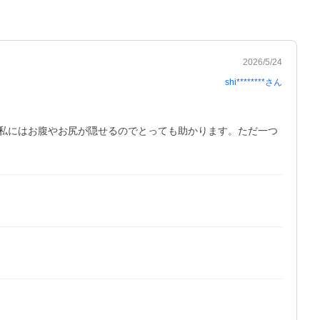
2026/5/24
shi********
さん
私にはお腹やお尻が隠せるのでとっても助かります。ただ一つ