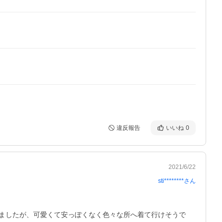
違反報告
いいね
0
2021/6/22
sti********
さん
ましたが、可愛くて安っぽくなく色々な所へ着て行けそうで