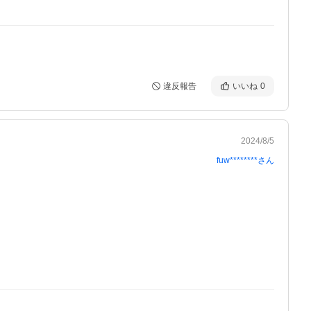
違反報告
いいね
0
2024/8/5
fuw********
さん