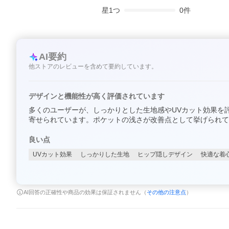
星
1
つ
0
件
AI要約
他ストアのレビューを含めて要約しています。
デザインと機能性が高く評価されています
多くのユーザーが、しっかりとした生地感やUVカット効果を
寄せられています。ポケットの浅さが改善点として挙げられて
良い点
UVカット効果
しっかりした生地
ヒップ隠しデザイン
快適な着
AI回答の正確性や商品の効果は保証されません（
その他の注意点
）