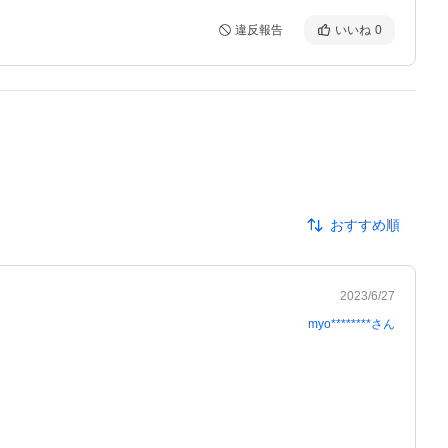
違反報告
いいね
0
おすすめ順
2023/6/27
myo********
さん