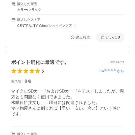
購入した商品
カラー/ブラック
購入したストア
CENTRALITY Yahoo!ショッピング店
違反報告
いいね
0
ポイント消化に最適です。
2020/4/23
5
rbv********
さん
耐久性
：
普通
マイクロSDカードおよびSDカードをテストしましたが、両
方とも問題なく使用できました。

水曜日に注文し、土曜日には配達されました。

食べ物屋さんに例えれば【早い、安い、旨い】という感じ
です。
購入した商品