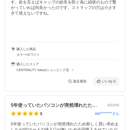
す。欲を言えばキャップの紛失を防ぐ為に紐状のもので繋
がっていれば尚良かったのです。ストラップの穴は小さす
ぎて使えないですね。

購入した商品
カラー/ホワイト
購入したストア
CENTRALITY Yahoo!ショッピング店
違反報告
いいね
0
5年使っていたパソコンが突然壊れたため…
2022/4/5
5
aqv********
さん
5年使っていたパソコンが突然壊れたため新しく買い求めま
したがSDカードの挿入口が無いため今回購入させていただ