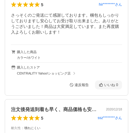
5
hir********
さん
さっそくのご発送にて感謝しております。梱包もしっかり
しておりますし安心してお受け取り出来ました。ありがと
うございました！商品は大変満足しています。また再度購
入よろしくお願いします！
購入した商品
カラー/ホワイト
購入したストア
CENTRALITY Yahoo!ショッピング店
違反報告
いいね
0
注文後発送到着も早く、商品価格も安く手…
2020/12/18
5
ssz********
さん
耐久性
：
壊れにくい