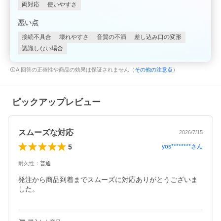
両対応
使いやすさ
悪い点
接続不具合
壊れやすさ
音質の不満
差し込み口の変形
認識しない場合
AI回答の正確性や商品の効果は保証されません（
その他の注意点
）
ピックアップレビュー
スムーズな対応
2026/7/15
5
yos********
さん
耐久性
：
普通
発注から商品到着までスムーズに対応ありがとうございま
した。