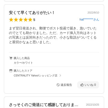
安くて早くてありがたい！
2022/8/10
5
hat********
さん
まず翌日発送され、郵便でポスト投函で届き、急いでいた
のでとても助かりました。ただ、カード挿入方向はネット
の写真とは反対向きだったので、小さな取説がついてくる
と親切かなぁと思いました。
購入した商品
カラー/ホワイト
購入したストア
CENTRALITY Yahoo!ショッピング店
違反報告
いいね
0
さっそくのご発送にて感謝しております。…
2022/10/25