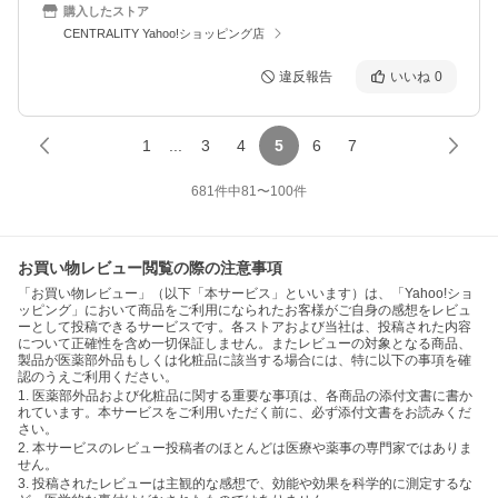
購入したストア
CENTRALITY Yahoo!ショッピング店
違反報告
いいね
0
1
...
3
4
5
6
7
681
件中
81
〜
100
件
お買い物レビュー閲覧の際の注意事項
「お買い物レビュー」（以下「本サービス」といいます）は、「Yahoo!ショ
ッピング」において商品をご利用になられたお客様がご自身の感想をレビュ
ーとして投稿できるサービスです。各ストアおよび当社は、投稿された内容
について正確性を含め一切保証しません。またレビューの対象となる商品、
製品が医薬部外品もしくは化粧品に該当する場合には、特に以下の事項を確
認のうえご利用ください。
1. 医薬部外品および化粧品に関する重要な事項は、各商品の添付文書に書か
れています。本サービスをご利用いただく前に、必ず添付文書をお読みくだ
さい。
2. 本サービスのレビュー投稿者のほとんどは医療や薬事の専門家ではありま
せん。
3. 投稿されたレビューは主観的な感想で、効能や効果を科学的に測定するな