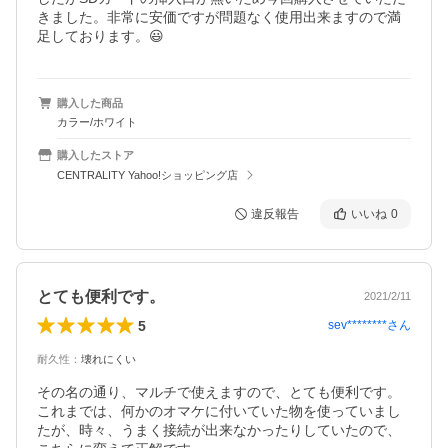
きました。非常に安価ですが問題なく使用出来ますので満
足しております。😃
購入した商品
カラー/ホワイト
購入したストア
CENTRALITY Yahoo!ショッピング店
違反報告
いいね
0
とても便利です。
2021/2/11
5
sev********
さん
耐久性
：
壊れにくい
その名の通り、マルチで使えますので、とても便利です。

これまでは、何かのオマケに付いていた物を使っていまし
たが、時々、うまく接続が出来なかったりしていたので、