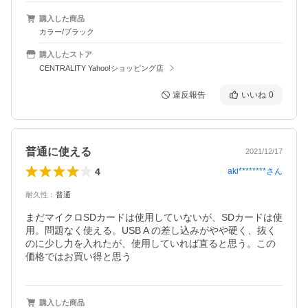
購入した商品
カラー/ブラック
購入したストア
CENTRALITY Yahoo!ショッピング店
違反報告
いいね
0
普通に使える
2021/12/17
4
aki********
さん
耐久性
：
普通
まだマイクロSDカードは使用していないが、SDカードは使
用。問題なく使える。USB A の差し込みがやや硬く、抜く
のに少し力を入れたが、使用していれば直ると思う。この
価格ではお買い得と思う
購入した商品