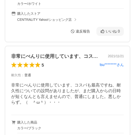
カラー/ホワイト
購入したストア
CENTRALITY Yahoo!ショッピング店
違反報告
いいね
0
非常にべんりに使用しています、コスパも…
2021/11/21
5
tsu********
さん
耐久性
：
普通
非常にべんりに使用しています、コスパも最高ですね、耐
久性についての設問がありましたが、まだ購入からの日時
が短くなんとも言えませんので、普通にしました。悪しか
らず。（　＾ω＾）・・・
購入した商品
カラー/ブラック