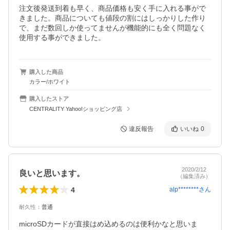
注文後発送到着も早く、商品価格も安く手に入れる事がで
きました。商品についても値段の割にはしっかりした作り
で、まだ数回しか使ってませんが機能的にも全く問題なく
使用する事ができました。
購入した商品
カラー/ホワイト
購入したストア
CENTRALITY Yahoo!ショッピング店
違反報告
いいね
0
2020/2/12
良いと思います。
（編集済み）
4
alp********
さん
耐久性
：
普通
microSDカードが直接はめ込めるのは便利かなと思いま