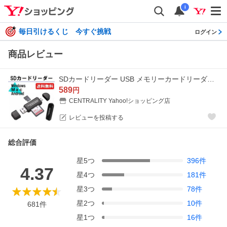
i
毎日引けるくじ 今すぐ挑戦
ログイン
商品レビュー
SDカードリーダー USB メモリーカードリーダー MicroSD マルチカードリーダー SDカード android スマホ タブレット Windows Mac マック ウィンドウズ
589
円
CENTRALITY Yahoo!ショッピング店
レビューを投稿する
総合評価
星
5
つ
396
件
4.37
星
4
つ
181
件
星
3
つ
78
件
星
2
つ
10
件
681
件
星
1
つ
16
件