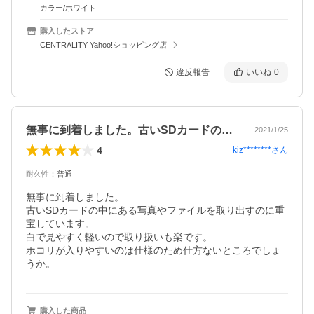
カラー/ホワイト
購入したストア
CENTRALITY Yahoo!ショッピング店
違反報告
いいね
0
無事に到着しました。古いSDカードの中…
2021/1/25
4
kiz********
さん
耐久性
：
普通
無事に到着しました。

古いSDカードの中にある写真やファイルを取り出すのに重
宝しています。

白で見やすく軽いので取り扱いも楽です。

ホコリが入りやすいのは仕様のため仕方ないところでしょ
うか。
購入した商品