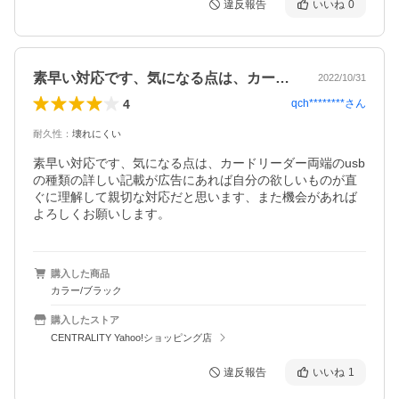
違反報告
いいね
0
素早い対応です、気になる点は、カードリ…
2022/10/31
4
qch********
さん
耐久性
：
壊れにくい
素早い対応です、気になる点は、カードリーダー両端のusb
の種類の詳しい記載が広告にあれば自分の欲しいものが直
ぐに理解して親切な対応だと思います、また機会があれば
よろしくお願いします。
購入した商品
カラー/ブラック
購入したストア
CENTRALITY Yahoo!ショッピング店
違反報告
いいね
1