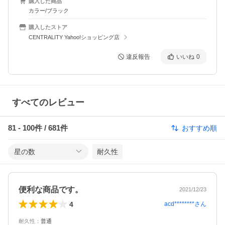
購入した商品
カラー/ブラック
購入したストア
CENTRALITY Yahoo!ショッピング店
違反報告
いいね
0
すべてのレビュー
81
-
100
件 /
681
件
おすすめ順
星の数
耐久性
便利な商品です。
2021/12/23
4
acd********
さん
耐久性
：
普通