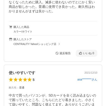
なくなったために購入。滅多に使わないのでとにかく安い
商品が欲しかった。普通に使用でき良かった。耐久性はわ
かりませんがまずは良かった。
購入した商品
カラー/ホワイト
購入したストア
CENTRALITY Yahoo!ショッピング店
違反報告
いいね
0
使いやすいです
2021/12/10
5
asa********
さん
耐久性
：
普通
中古で買ったパソコンが、SDカードを全く読み込まないの
で困っていたところ、こちらにたどり着きました。小さく
て扱いやすく、問題なく使えてます。ありがとうございま