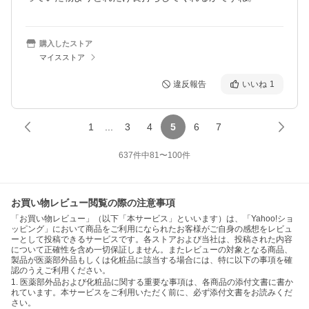
購入したストア
マイスストア
違反報告
いいね
1
1
...
3
4
5
6
7
637
件中
81
〜
100
件
お買い物レビュー閲覧の際の注意事項
「お買い物レビュー」（以下「本サービス」といいます）は、「Yahoo!ショ
ッピング」において商品をご利用になられたお客様がご自身の感想をレビュ
ーとして投稿できるサービスです。各ストアおよび当社は、投稿された内容
について正確性を含め一切保証しません。またレビューの対象となる商品、
製品が医薬部外品もしくは化粧品に該当する場合には、特に以下の事項を確
認のうえご利用ください。
1. 医薬部外品および化粧品に関する重要な事項は、各商品の添付文書に書か
れています。本サービスをご利用いただく前に、必ず添付文書をお読みくだ
さい。