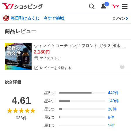
i
毎日引けるくじ 今すぐ挑戦
ログイン
商品レビュー
ウィンドウ コーティング フロント ガラス 撥水 車 窓 コート 耐久 硬化
2,180
円
マイスストア
レビューを投稿する
総合評価
星
5
つ
442
件
4.61
星
4
つ
149
件
星
3
つ
36
件
星
2
つ
8
件
636
件
星
1
つ
1
件