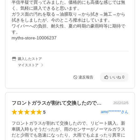
半信半疑で買ってみました。価格的にも高価な感じでは無
く、気軽に購入できると思います。

ガラス面の汚れを取る→油膜取り→から拭き→施工→から
拭きをしましたが、今のところ撥水はしています。

ワイパーへの負担、耐久性、夏の時期の豪雨時等に期待で
す。

myths-store-10006237
購入したストア
マイスストア
違反報告
いいね
0
フロントガラスが割れて交換したので、リ…
2022/12/5
5
amo********
さん
フロントガラスが割れて交換したので、リピート購入。新
車購入時もそうだったが、雨のセンサーがノーマルガラス
だと少雨でも急速になったり、大雨でも止まったり異常に