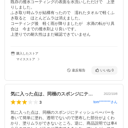
既存の撥水コーティングの表面を水洗いしただけで　上塗
りしました。

ふき取り時ムラが結構有ったので　濡れたタオルで軽くふ
き取ると　ほとんどムラは消えました。

コーティング後　軽く雨が降りましたが　水滴の転がり具
合は　今までの撥水剤より良いです。

上塗りでの耐久性はまだ確認できていません
購入したストア
マイスストア
違反報告
いいね
0
気に入った点は、同梱のスポンジにティッ…
2022/10/8
3
tom********
さん
気に入った点は、同梱のスポンジにティッシュペーパーを
巻いて簡単に塗れ、透明でないので塗布した部分がよくわ
かり、塗りムラができないところ。逆に、商品説明では車4