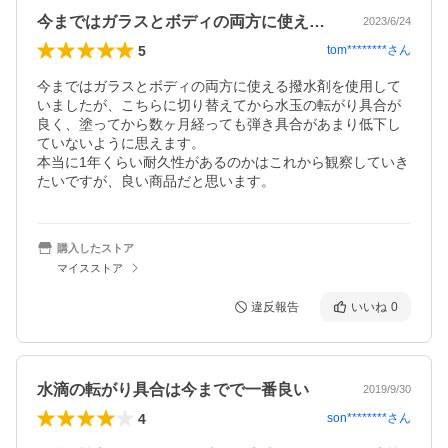
今まではガラスとボディの両方に使える撥…
2023/6/24
5
tom********
さん
今まではガラスとボディの両方に使える撥水剤を使用して
いましたが、こちらに切り替えてから水玉の転がり具合が
良く、塗ってから数ヶ月経っても弾き具合があまり低下し
ていないように思えます。

本当に1年くらい耐久性があるのかはこれから観察していき
たいですが、良い商品だと思います。
購入したストア
マイスストア
違反報告
いいね
0
水滴の転がり具合は今までで一番良い
2019/9/30
4
son********
さん