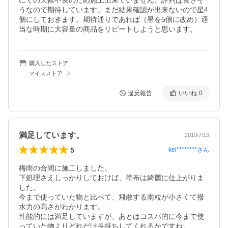
にくの天候不良のため施工出来ていません。評判は良さそ
うなので期待しています。まだ結果確認が出来ないので星4
個にしておきます。期待通りであれば（星を5個に改め）適
当な時期に大容量の商品をリピートしようと思います。
購入したストア
マイスストア
違反報告
いいね
0
満足しています。
2019/7/13
5
kei********
さん
梅雨の合間に施工しました。

下処理さえしっかりしておけば、塗布は綺麗に仕上がりま
した。

今まで使っていた物と比べて、飛散する雨粒が小さくて撥
水力の高さがわかります。

性能的には満足していますが、あとはコスパ的に今まで使
っていた物よりどれだけ長持ちしてくれるかですね。