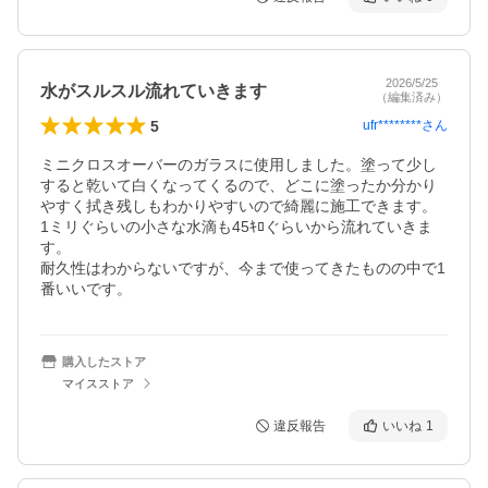
2026/5/25
水がスルスル流れていきます
（編集済み）
5
ufr********
さん
ミニクロスオーバーのガラスに使用しました。塗って少し
すると乾いて白くなってくるので、どこに塗ったか分かり
やすく拭き残しもわかりやすいので綺麗に施工できます。

1ミリぐらいの小さな水滴も45ｷﾛぐらいから流れていきま
す。

耐久性はわからないですが、今まで使ってきたものの中で1
番いいです。
購入したストア
マイスストア
違反報告
いいね
1