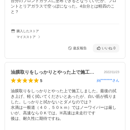
台分のフロントガラスに塗布できるとなっていたが、フロ
ントとリアガラスで空っぽになった。4台分とは軽四のこ
と？
購入したストア
マイスストア
違反報告
いいね
0
油膜取りをしっかりとやった上で施工しま…
2022/11/23
5
joj********
さん
油膜取りをしっかりとやった上で施工しました。最後の拭
き上げ、軽く拭いてくださいとあったが、白い筋が残りま
した。しっかりと拭かないとダメなのでは？

水滴は一般道（４０，５０ｋｍ）ではノーワイパーは厳し
いが、高速ならＯＫでは。※高速は未走行です

後は、耐久性に期待ですね。