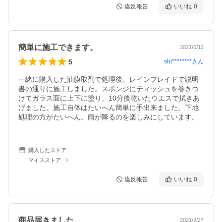
違反報告
いいね
0
簡単に施工できます。
2021/5/12
5
shi********
さん
一緒に購入した油膜取剤で処理後、レインブレイドで説明
書の通りに施工しました。スポンジにティッシュを巻きつ
けてガラス面に上下に塗り、10分後乾いたウエスで拭きあ
げました。施工自体はたいへん簡単に手出来ました。下地
処理の方がたいへん。雨が降るのを楽しみにしています。
購入したストア
マイスストア
違反報告
いいね
0
商品届きました。
2021/2/27