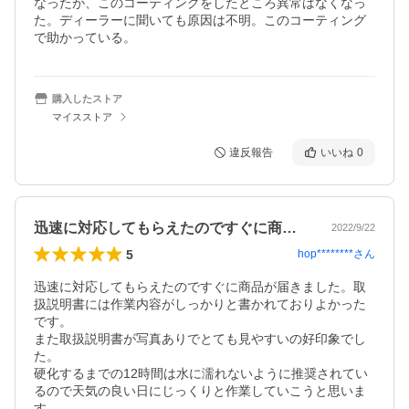
なったが、このコーティングをしたところ異常はなくなっ
た。ディーラーに聞いても原因は不明。このコーティング
で助かっている。
購入したストア
マイスストア
違反報告
いいね
0
迅速に対応してもらえたのですぐに商品が…
2022/9/22
5
hop********
さん
迅速に対応してもらえたのですぐに商品が届きました。取
扱説明書には作業内容がしっかりと書かれておりよかった
です。

また取扱説明書が写真ありでとても見やすいの好印象でし
た。

硬化するまでの12時間は水に濡れないように推奨されてい
るので天気の良い日にじっくりと作業していこうと思いま
す。