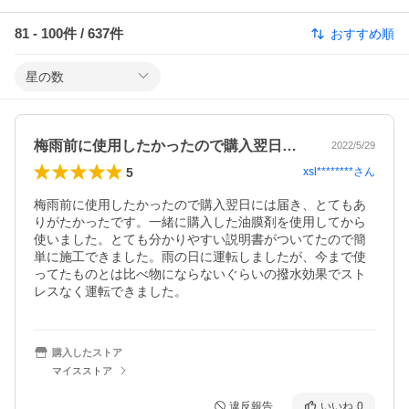
81
-
100
件 /
637
件
おすすめ順
星の数
梅雨前に使用したかったので購入翌日には…
2022/5/29
5
xsl********
さん
梅雨前に使用したかったので購入翌日には届き、とてもあ
りがたかったです。一緒に購入した油膜剤を使用してから
使いました。とても分かりやすい説明書がついてたので簡
単に施工できました。雨の日に運転しましたが、今まで使
ってたものとは比べ物にならないぐらいの撥水効果でスト
レスなく運転できました。
購入したストア
マイスストア
違反報告
いいね
0