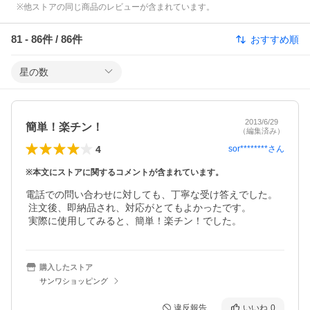
※他ストアの同じ商品のレビューが含まれています。
81
-
86
件 /
86
件
おすすめ順
星の数
2013/6/29
簡単！楽チン！
（編集済み）
4
sor********
さん
※本文にストアに関するコメントが含まれています。
電話での問い合わせに対しても、丁寧な受け答えでした。

 注文後、即納品され、対応がとてもよかったです。

 実際に使用してみると、簡単！楽チン！でした。
購入したストア
サンワショッピング
違反報告
いいね
0