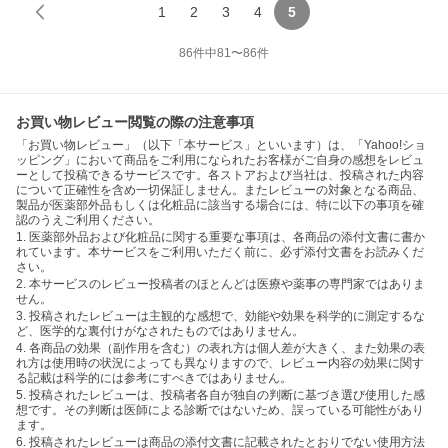
1
2
3
4
5
86
件中
81
〜
86
件
お買い物レビュー閲覧の際の注意事項
「お買い物レビュー」（以下「本サービス」といいます）は、「Yahoo!ショ
ッピング」において商品をご利用になられたお客様がご自身の感想をレビュ
ーとして投稿できるサービスです。各ストアおよび当社は、投稿された内容
について正確性を含め一切保証しません。またレビューの対象となる商品、
製品が医薬部外品もしくは化粧品に該当する場合には、特に以下の事項を確
認のうえご利用ください。
1. 医薬部外品および化粧品に関する重要な事項は、各商品の添付文書に書か
れています。本サービスをご利用いただく前に、必ず添付文書をお読みくだ
さい。
2. 本サービスのレビュー投稿者のほとんどは医療や薬事の専門家ではありま
せん。
3. 投稿されたレビューは主観的な感想で、効能や効果を科学的に測定するな
ど、医学的な裏付けがなされたものではありません。
4. 各商品の効果（副作用を含む）の表れ方は個人差が大きく、また効果の表
れ方は使用時の状況によっても異なりますので、レビュー内容の効果に関す
る記載は科学的には参考にすべきではありません。
5. 投稿されたレビューは、投稿者各自が独自の判断に基づき選び使用した感
想です。その判断は医師による診断ではないため、誤っている可能性があり
ます。
6. 投稿されたレビューは商品の添付文書に記載されたとおりでない使用方法