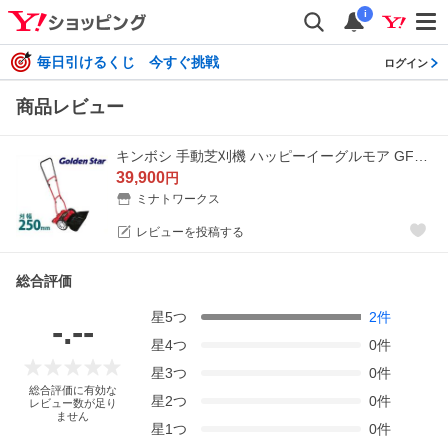
i
毎日引けるくじ 今すぐ挑戦
ログイン
商品レビュー
キンボシ 手動芝刈機 ハッピーイーグルモア GFE-2500H (リール式5枚刃/刈幅250mm) [金星 手押し式 手動式 芝刈り機]
39,900
円
ミナトワークス
レビューを投稿する
総合評価
星
5
つ
2
件
-.--
星
4
つ
0
件
星
3
つ
0
件
総合評価に有効な
星
2
つ
0
件
レビュー数が足り
ません
星
1
つ
0
件