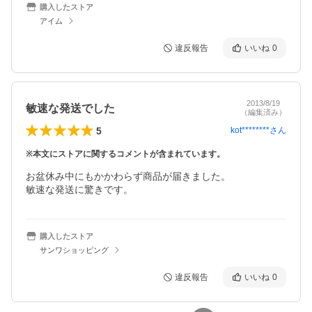
購入したストア
アイム
違反報告
いいね
0
2013/8/19
敏速な発送でした
（編集済み）
5
kot********
さん
※本文にストアに関するコメントが含まれています。
お盆休み中にもかかわらず商品が届きました。

敏速な発送に驚きです。
購入したストア
サンワショッピング
違反報告
いいね
0