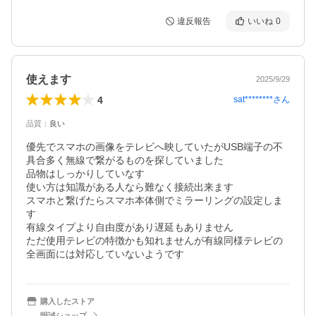
違反報告
いいね
0
使えます
2025/9/29
4
sat********
さん
品質
：
良い
優先でスマホの画像をテレビへ映していたがUSB端子の不
具合多く無線で繋がるものを探していました

品物はしっかりしていなす

使い方は知識がある人なら難なく接続出来ます

スマホと繋げたらスマホ本体側でミラーリングの設定しま
す

有線タイプより自由度があり遅延もありません

ただ使用テレビの特徴かも知れませんが有線同様テレビの
全画面には対応していないようです
購入したストア
明誠ショップ