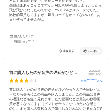
ろにも電源が必要で、延長コードが必要でした。

画質はまあそこそこですか。ABEMAを視聴しようとしたら
飛び飛びになったのですが、YouTubeはスムーズでした。

比較的満足してますが、延長コードをかってないので、あ
まり使ってませんが…
購入したストア
明誠ショップ
違反報告
いいね
0
2022/3/8
前に購入したのが音声の遅延がひどかった…
（編集済み）
4
mas********
さん
前に購入したのが音声の遅延がひどかったので今回レビュ
ーなども参考にこの商品を購入しました。この商品は音声
の遅延なども無く見れます。ただ動画などは最初の数秒画
質が悪くなってます（ピントが合ってないみたいな感じ
の）。まぁほんの数秒なので気にしなければいけるかな?で