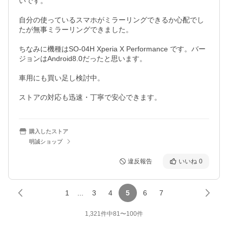
いです。

自分の使っているスマホがミラーリングできるか心配でし
たが無事ミラーリングできました。

ちなみに機種はSO-04H Xperia X Performance です。バー
ジョンはAndroid8.0だったと思います。

車用にも買い足し検討中。

ストアの対応も迅速・丁寧で安心できます。
購入したストア
明誠ショップ
違反報告
いいね
0
1
...
3
4
5
6
7
1,321
件中
81
〜
100
件