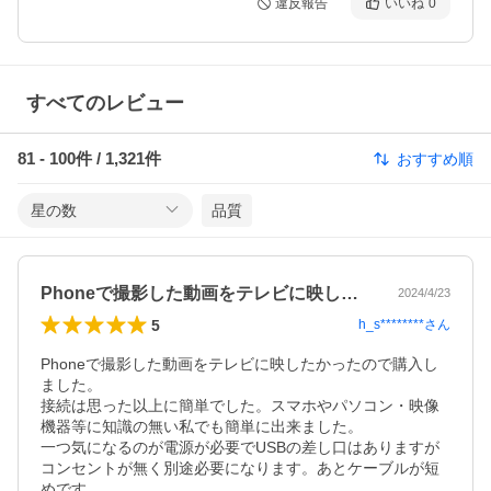
違反報告
いいね
0
すべてのレビュー
81
-
100
件 /
1,321
件
おすすめ順
星の数
品質
Phoneで撮影した動画をテレビに映し…
2024/4/23
5
h_s********
さん
Phoneで撮影した動画をテレビに映したかったので購入し
ました。

接続は思った以上に簡単でした。スマホやパソコン・映像
機器等に知識の無い私でも簡単に出来ました。

一つ気になるのが電源が必要でUSBの差し口はありますが
コンセントが無く別途必要になります。あとケーブルが短
めです。
