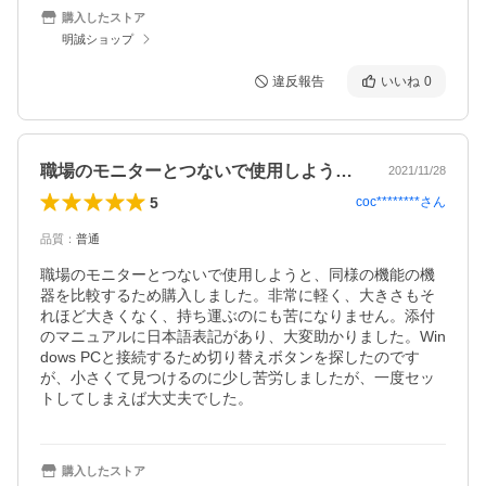
購入したストア
明誠ショップ
違反報告
いいね
0
職場のモニターとつないで使用しようと、…
2021/11/28
5
coc********
さん
品質
：
普通
職場のモニターとつないで使用しようと、同様の機能の機
器を比較するため購入しました。非常に軽く、大きさもそ
れほど大きくなく、持ち運ぶのにも苦になりません。添付
のマニュアルに日本語表記があり、大変助かりました。Win
dows PCと接続するため切り替えボタンを探したのです
が、小さくて見つけるのに少し苦労しましたが、一度セッ
トしてしまえば大丈夫でした。
購入したストア