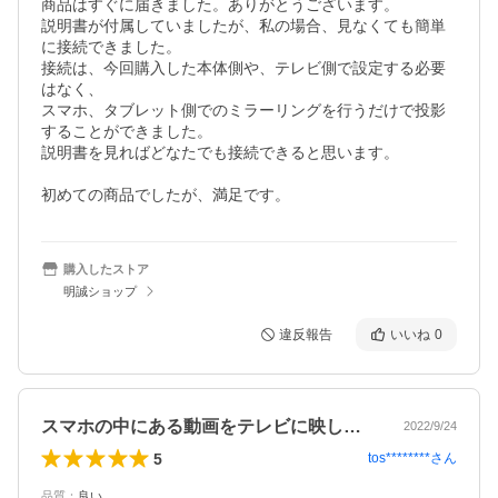
商品はすぐに届きました。ありがとうございます。

説明書が付属していましたが、私の場合、見なくても簡単
に接続できました。

接続は、今回購入した本体側や、テレビ側で設定する必要
はなく、

スマホ、タブレット側でのミラーリングを行うだけで投影
することができました。

説明書を見ればどなたでも接続できると思います。

初めての商品でしたが、満足です。
購入したストア
明誠ショップ
違反報告
いいね
0
スマホの中にある動画をテレビに映してみ…
2022/9/24
5
tos********
さん
品質
：
良い