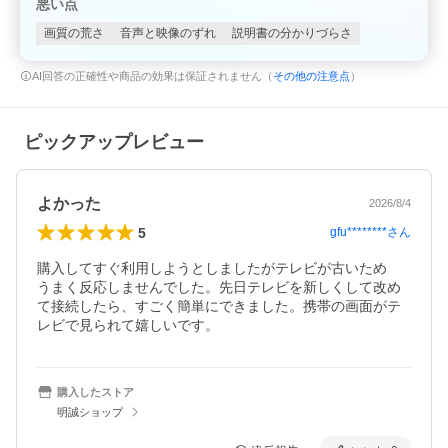
悪い点
画質の荒さ
音声と映像のずれ
説明書の分かりづらさ
AI回答の正確性や商品の効果は保証されません（
その他の注意点
）
ピックアップレビュー
よかった
2026/8/4
5
gfu********
さん
購入してすぐ利用しようとしましたがテレビが古いため　
うまく反応しませんでした。先日テレビを新しくして改め
て接続したら、すごく簡単にできました。携帯の画面がテ
レビで見られて嬉しいです。
購入したストア
明誠ショップ