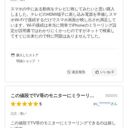
スマホの中にある動画をテレビに映してみたいと思い購入
しました。テレビのHDMI端子に差し込み電源を準備しスマ
ホWi-Fiで接続するだけでスマホ画面が映し出され満足して
います。Wi-Fi接続は本当に簡単でiPhoneのミラーリング設
定が説明書ではわかりにくかったのですがネットで検索し
てすぐに出来たので特に問題はありませんでした。
購入したストア
明誠ショップ
違反報告
いいね
0
この値段でTV等のモニターにミラーリン…
2022/2/1
5
yu_********
さん
品質
：
良い
この値段でTV等のモニターにミラーリングできるのは嬉し