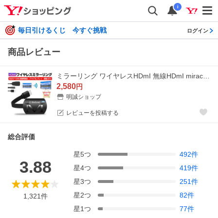
i
毎日引けるくじ 今すぐ挑戦
ログイン
商品レビュー
ミラーリング ワイヤレスHDmI 無線HDmI miracast テレビにスマホの画面を映す Digital AVアダプタ ミラーキャスト iOS Android【PL保険加入済み製品・安心】
2,580
円
明誠ショップ
レビューを投稿する
総合評価
星
5
つ
492
件
3.88
星
4
つ
419
件
星
3
つ
251
件
星
2
つ
82
件
1,321
件
星
1
つ
77
件