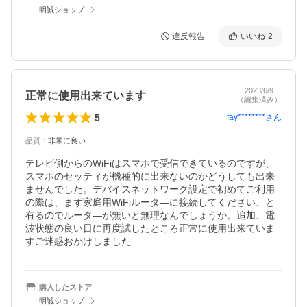
明誠ショップ
違反報告
いいね
2
2023/6/9
正常に使用出来ています
（編集済み）
5
fay********
さん
品質
：
非常に良い
テレビ側からのWiFiはスマホで受信できているのですが、
スマホのセッティが機種的に出来ないのかどうしても出来
ませんでした。デバイスネットワーク設定で初めてご利用
の際は、まず家庭用WiFiルータ―に接続してください、と
有るのでルータ―が無いと無理なんでしょうか。追加、電
波状態の良い日に再度試したところ正常に使用出来ていま
購入したストア
明誠ショップ