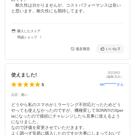
　耐久性は分かりませんが、コストパフォーマンスは良い
と思います。耐久性にも期待してます。
購入したストア
明誠ショップ
違反報告
いいね
0
2023/8/2
使えました!
（編集済み）
5
sei********
さん
品質
：
良い
どうやら私のスマホがミラーリング不対応だったためどう
やっても使えなかったのですが、機種変してSONNYのXper
iaになったので接続にチャレンジしたら見事に使えるよう
になりました。

なので評価を変更させていただきます。

よく調べず安易に購入したのですが大事にしまっておいて