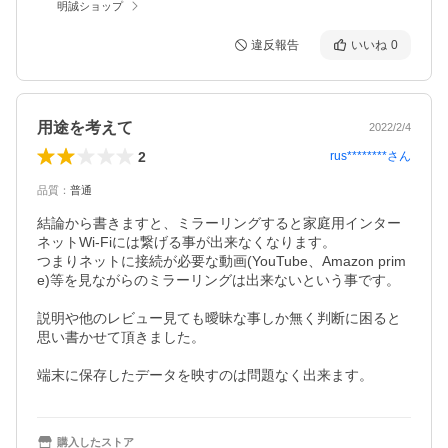
明誠ショップ
違反報告
いいね
0
用途を考えて
2022/2/4
2
rus********
さん
品質
：
普通
結論から書きますと、ミラーリングすると家庭用インター
ネットWi-Fiには繋げる事が出来なくなります。

つまりネットに接続が必要な動画(YouTube、Amazon prim
e)等を見ながらのミラーリングは出来ないという事です。

説明や他のレビュー見ても曖昧な事しか無く判断に困ると
思い書かせて頂きました。

端末に保存したデータを映すのは問題なく出来ます。
購入したストア