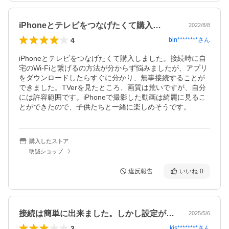
iPhoneとテレビをつなげたくて購入…
2022/8/8
4
bin********
さん
iPhoneとテレビをつなげたくて購入しました。接続時に自
宅のWi-Fiと繋げるの方法が分からず悩みましたが、アプリ
をダウンロードしたらすぐに分かり、無事接続することが
できました。TVerを見たところ、画質は荒いですが、自分
には許容範囲です。iPhoneで撮影した動画は綺麗に見るこ
とができたので、子供たちと一緒に楽しめそうです。
購入したストア
明誠ショップ
違反報告
いいね
0
接続は簡単に出来ました。しかし設定が分…
2025/5/6
3
kis********
さん