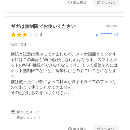
違反報告
いいね
0
ギガは無制限でお使いください
2022/9/16
3
sin********
さん
品質
：
普通
接続と設定は簡単にできましたが、スマホ画面とリンクす
るにはこの商品とWi-Fi接続しなければならず、スマホとネ
ットのWi-Fi接続ができなくなります。よって通信するには
ネット無制限でないと、携帯代がものすごいことになりま
す。

僕は使ったギガ数によって料金が決まるタイプのプランな
のであまり使うことができません。

その点だけお気をつけください。
購入したストア
明誠ショップ
違反報告
いいね
0