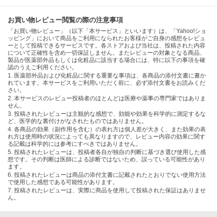
お買い物レビュー閲覧の際の注意事項
「お買い物レビュー」（以下「本サービス」といいます）は、「Yahoo!ショ
ッピング」において商品をご利用になられたお客様がご自身の感想をレビュ
ーとして投稿できるサービスです。各ストアおよび当社は、投稿された内容
について正確性を含め一切保証しません。またレビューの対象となる商品、
製品が医薬部外品もしくは化粧品に該当する場合には、特に以下の事項を確
認のうえご利用ください。
1. 医薬部外品および化粧品に関する重要な事項は、各商品の添付文書に書か
れています。本サービスをご利用いただく前に、必ず添付文書をお読みくだ
さい。
2. 本サービスのレビュー投稿者のほとんどは医療や薬事の専門家ではありま
せん。
3. 投稿されたレビューは主観的な感想で、効能や効果を科学的に測定するな
ど、医学的な裏付けがなされたものではありません。
4. 各商品の効果（副作用を含む）の表れ方は個人差が大きく、また効果の表
れ方は使用時の状況によっても異なりますので、レビュー内容の効果に関す
る記載は科学的には参考にすべきではありません。
5. 投稿されたレビューは、投稿者各自が独自の判断に基づき選び使用した感
想です。その判断は医師による診断ではないため、誤っている可能性があり
ます。
6. 投稿されたレビューは商品の添付文書に記載されたとおりでない使用方法
で使用した感想である可能性があります。
7. 投稿されたレビューは、実際に商品を使用して投稿された保証はありませ
ん。