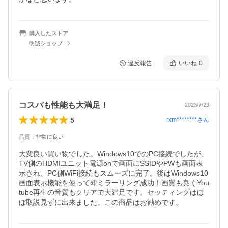
購入したストア
明誠ショップ
違反報告
いいね
0
コスパも性能も大満足！
2023/7/23
5
rxm********
さん
品質
：
非常に良い
大変良い買い物でした。Windows10でのPC接続でしたが、
TV側のHDMIユニット電源onで画面にSSIDやPWも画面表
示され、PC側WiFi接続もスムーズに完了。後はWindows10
画面表示機能を使って即ミラーリング成功！画質も良くYou
tube再生の音質もクリアで大満足です。セッティングはほ