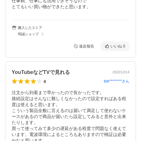
仕事柄、仕事にも活用できそうなので

とてもいい買い物ができたと思います。
購入したストア
明誠ショップ
違反報告
いいね
0
YouTubeなどTVで見れる
2022/12/14
4
tob********
さん
注文から到着まで早かったので良かったです。

接続設定はそんなに難しくなかったので設定すればある程
度は使えると思います。

こういう製品全般に言えるのは届いて満足して使わないケ
ースがあるので商品が届いたら設定してみると意外と出来
たりします。

買って使ってみて多少の遅延がある程度で問題なく使えて
います。電波環境によるところもありますので検証は必要
かなと思います。