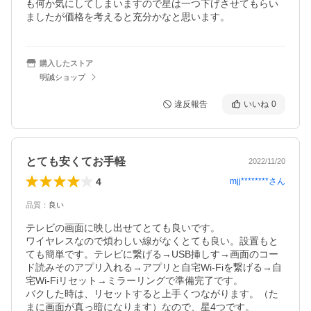
も何か気にしてしまいますので星は一つ下げさせてもらい
ましたが価格を考えると充分かなと思います。
購入したストア
明誠ショップ
違反報告
いいね
0
とても安くてお手軽
2022/11/20
4
mjj********
さん
品質
：
良い
テレビの画面に映し出せてとても良いです。

ワイヤレスなので煩わしい線がなくとても良い。設置もと
ても簡単です。テレビに繋げる→USB挿しす→画面のコー
ド読みそのアプリ入れる→アプリと自宅Wi-Fiを繋げる→自
宅Wi-Fiリセット→ミラーリングで準備完了です。

バクした時は、リセットすると上手くつながります。（た
まに画面が真っ暗になります）なので、星4つです。