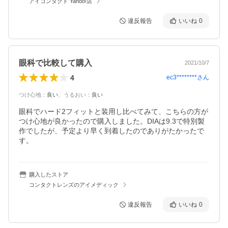
アイコンタクト Yahoo!店
違反報告
いいね
0
眼科で比較して購入
2021/10/7
4
ec3********
さん
つけ心地
：
良い
、
うるおい
：
良い
眼科でハード2フィットと装用し比べてみて、こちらの方が
つけ心地が良かったので購入しました。DIAは9.3で特別製
作でしたが、予定より早く到着したのでありがたかったで
す。
購入したストア
コンタクトレンズのアイメディック
違反報告
いいね
0