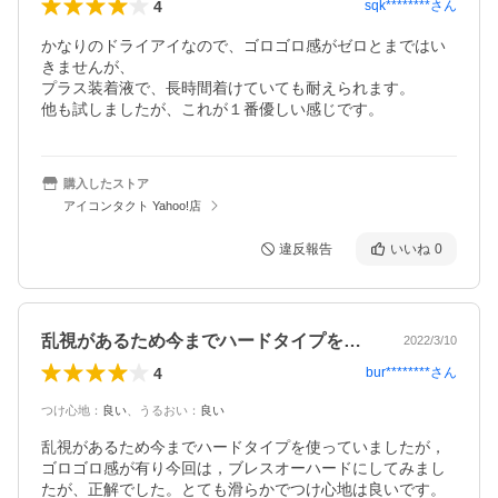
4
sqk********
さん
かなりのドライアイなので、ゴロゴロ感がゼロとまではい
きませんが、

プラス装着液で、長時間着けていても耐えられます。

他も試しましたが、これが１番優しい感じです。
購入したストア
アイコンタクト Yahoo!店
違反報告
いいね
0
乱視があるため今までハードタイプを使っ…
2022/3/10
4
bur********
さん
つけ心地
：
良い
、
うるおい
：
良い
乱視があるため今までハードタイプを使っていましたが，
ゴロゴロ感が有り今回は，ブレスオーハードにしてみまし
たが、正解でした。とても滑らかでつけ心地は良いです。