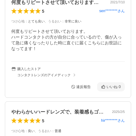
何度もリピートさせて頂いております。ハ…
2021/7/10
5
sen********
さん
つけ心地
：
とても良い
、
うるおい
：
非常に良い
何度もリピートさせて頂いております。

ハードコンタクトの方が自分に合っているので、傷が入っ
て急に痛くなったりした時に直ぐに届くこちらにお世話に
なってます！
購入したストア
コンタクトレンズのアイメディック
違反報告
いいね
0
やわらかいハードレンズで、装着感もゴロ…
2025/2/5
5
hir********
さん
つけ心地
：
良い
、
うるおい
：
普通