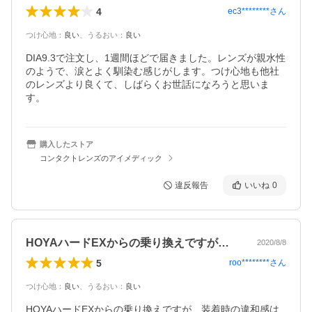
4
ec3********
さん
つけ心地
：
良い
、
うるおい
：
良い
DIA9.3で注文し、1週間ほどで届きました。レンズが親水性
のようで、涙とよく馴染む感じがします。つけ心地も他社
のレンズより良くて、しばらくお世話になろうと思いま
す。
購入したストア
コンタクトレンズのアイメディック
違反報告
いいね
0
HOYAハードEXからの乗り換えですが…
2020/8/8
5
roo********
さん
つけ心地
：
良い
、
うるおい
：
良い
HOYAハードEXからの乗り換えですが、装着時の違和感は