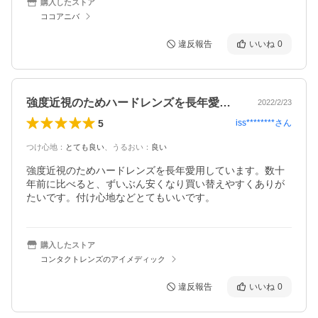
購入したストア
ココアニバ
違反報告
いいね
0
強度近視のためハードレンズを長年愛用し…
2022/2/23
5
iss********
さん
つけ心地
：
とても良い
、
うるおい
：
良い
強度近視のためハードレンズを長年愛用しています。数十
年前に比べると、ずいぶん安くなり買い替えやすくありが
たいです。付け心地などとてもいいです。
購入したストア
コンタクトレンズのアイメディック
違反報告
いいね
0