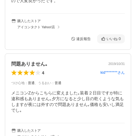
ので大変良かったです。
購入したストア
アイコンタクト Yahoo!店
違反報告
いいね
0
問題ありません｡
2019/10/31
4
kid********
さん
つけ心地
：
普通
、
うるおい
：
普通
メニコンZからこちらに変えました｡装着２日目ですが特に
違和感もありません｡夕方になると少し目の乾くような気も
しますが夜には外すので問題ありません｡価格も安いし満足
でし｡
購入したストア