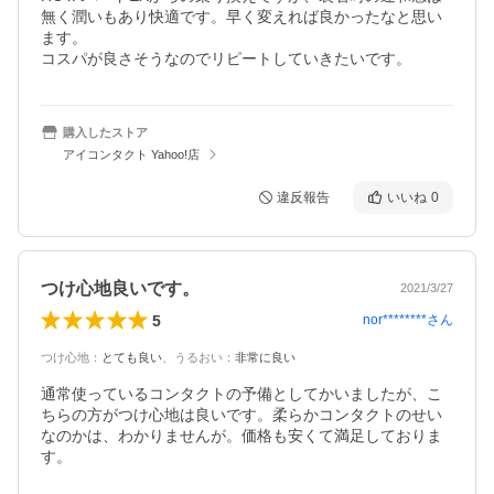
無く潤いもあり快適です。早く変えれば良かったなと思い
ます。

コスパが良さそうなのでリピートしていきたいです。
購入したストア
アイコンタクト Yahoo!店
違反報告
いいね
0
つけ心地良いです。
2021/3/27
5
nor********
さん
つけ心地
：
とても良い
、
うるおい
：
非常に良い
通常使っているコンタクトの予備としてかいましたが、こ
ちらの方がつけ心地は良いです。柔らかコンタクトのせい
なのかは、わかりませんが。価格も安くて満足しておりま
す。