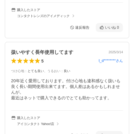
購入したストア
コンタクトレンズのアイメディック
違反報告
いいね
0
扱いやすく長年使用してます
2025/3/14
5
t_d********
さん
つけ心地
：
とても良い
、
うるおい
：
良い
20年近く愛用しております。付け心地も違和感なく扱いも
良く長い期間使用出来てます。個人差はあるかもしれませ
んが。

最近はネットで購入できるのでとても助かってます。
購入したストア
アイコンタクト Yahoo!店