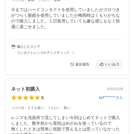
今まではハードコンタクトを使用していましたがゴロつき
がつらく眼鏡を使用していましたが梅雨時はくもりがちな
ので購入しました。１日装用していても嫌な感じもなく快
適に過ごせました。
購入したストア
コンタクトレンズのアイメディック
違反報告
いいね
0
ネット初購入
2019/12/28
5
kat********
さん
つけ心地
：
とても良い
、
うるおい
：
良い
レンズを洗面所で流してしまい今回はじめてネットで購入
しました。数年前から普段はめがねを使っているので

無くしたときは簡単に低額で買えるとは思っていなかった