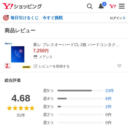
i
毎日引けるくじ 今すぐ挑戦
ログイン
商品レビュー
東レ ブレスオーハードCL 2枚 ハードコンタクトレンズ
7,250
円
メアシス
レビューを投稿する
総合評価
星
5
つ
23
件
4.68
星
4
つ
6
件
星
3
つ
2
件
星
2
つ
0
件
31
件
星
1
つ
0
件