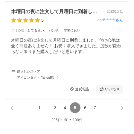
木曜日の夜に注文して月曜日に到着しまし…
2022/10/31
5
end********
さん
つけ心地
：
とても良い
、
うるおい
：
非常に良い
木曜日の夜に注文して月曜日に到着しました。付け心地は
全く問題ありません！ お安く購入できました。度数が変わ
らない限りまた購入したいと思います。
購入したストア
アイコンタクト Yahoo!店
違反報告
いいね
0
1
...
3
4
5
6
7
295
件中
81
〜
100
件