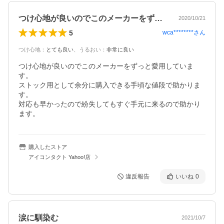
つけ心地が良いのでこのメーカーをずっと…
2020/10/21
5
wca********
さん
つけ心地
：
とても良い
、
うるおい
：
非常に良い
つけ心地が良いのでこのメーカーをずっと愛用していま
す。

ストック用として余分に購入できる手頃な値段で助かりま
す。

対応も早かったので紛失してもすぐ手元に来るので助かり
ます。
購入したストア
アイコンタクト Yahoo!店
違反報告
いいね
0
涙に馴染む
2021/10/7