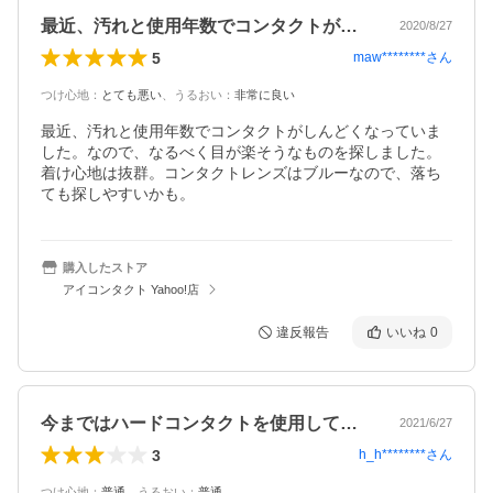
最近、汚れと使用年数でコンタクトがしん…
2020/8/27
5
maw********
さん
つけ心地
：
とても悪い
、
うるおい
：
非常に良い
最近、汚れと使用年数でコンタクトがしんどくなっていま
した。なので、なるべく目が楽そうなものを探しました。
着け心地は抜群。コンタクトレンズはブルーなので、落ち
ても探しやすいかも。
購入したストア
アイコンタクト Yahoo!店
違反報告
いいね
0
今まではハードコンタクトを使用していま…
2021/6/27
3
h_h********
さん
つけ心地
：
普通
、
うるおい
：
普通