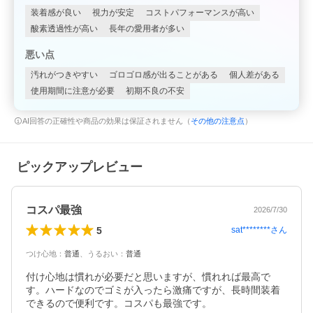
装着感が良い
視力が安定
コストパフォーマンスが高い
酸素透過性が高い
長年の愛用者が多い
悪い点
汚れがつきやすい
ゴロゴロ感が出ることがある
個人差がある
使用期間に注意が必要
初期不良の不安
AI回答の正確性や商品の効果は保証されません（
その他の注意点
）
ピックアップレビュー
コスパ最強
2026/7/30
5
sat********
さん
つけ心地
：
普通
、
うるおい
：
普通
付け心地は慣れが必要だと思いますが、慣れれば最高で
す。ハードなのでゴミが入ったら激痛ですが、長時間装着
できるので便利です。コスパも最強です。