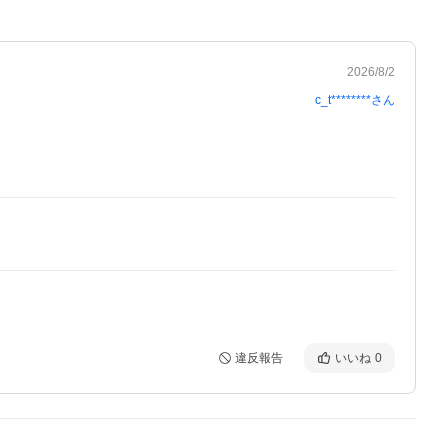
2026/8/2
c_t********
さん
違反報告
いいね
0