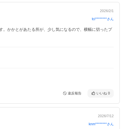
2026/2/1
tci********
さん
す。かかとがあたる所が、少し気になるので、横幅に切ったプ
違反報告
いいね
0
2026/7/12
knm********
さん