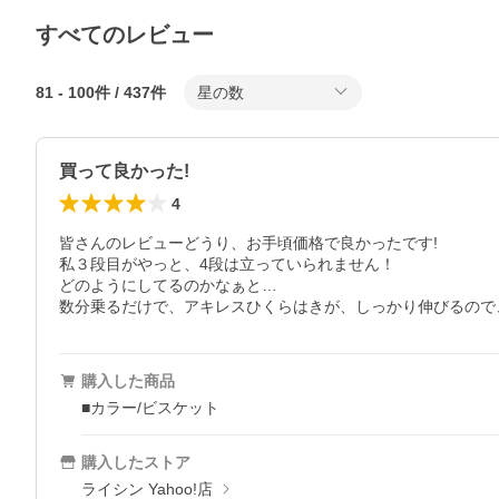
すべてのレビュー
81
-
100
件 /
437
件
星の数
買って良かった!
4
皆さんのレビューどうり、お手頃価格で良かったです!

私３段目がやっと、4段は立っていられません！

どのようにしてるのかなぁと…

購入した商品
■カラー/ビスケット
購入したストア
ライシン Yahoo!店