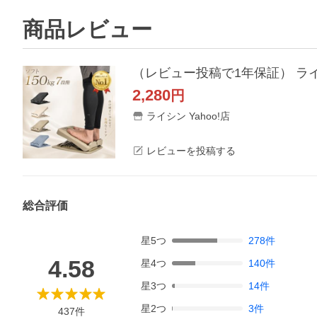
商品レビュー
（レビュー投稿で1年保証） ライシ
2,280
円
ライシン Yahoo!店
レビューを投稿する
総合評価
星
5
つ
278
件
4.58
星
4
つ
140
件
星
3
つ
14
件
星
2
つ
3
件
437
件