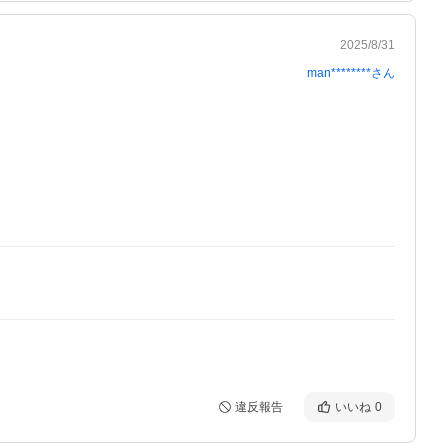
2025/8/31
man********
さん
違反報告
いいね
0