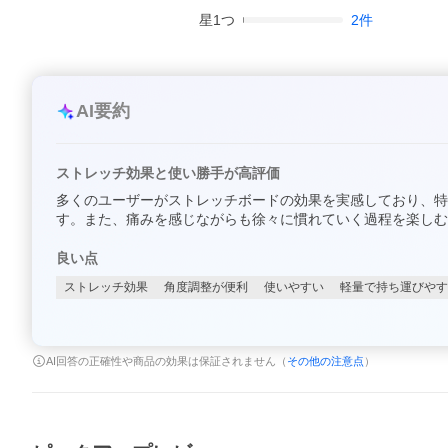
星
1
つ
2
件
AI要約
ストレッチ効果と使い勝手が高評価
多くのユーザーがストレッチボードの効果を実感しており、特
す。また、痛みを感じながらも徐々に慣れていく過程を楽し
良い点
ストレッチ効果
角度調整が便利
使いやすい
軽量で持ち運びやす
AI回答の正確性や商品の効果は保証されません（
その他の注意点
）