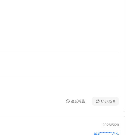
違反報告
いいね
0
2026/5/20
ac3********
さん