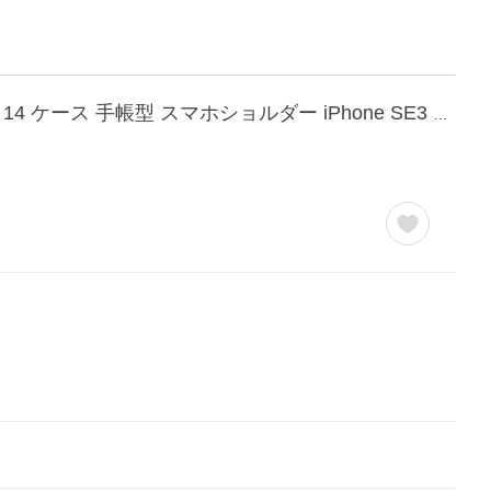
公式 Elegante スマホケース iPhone17e ケース iPhone17 17pro air ケース 16e 16 pro 15 14 ケース 手帳型 スマホショルダー iPhone SE3 手帳 手帳型ケース YH