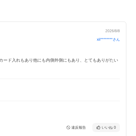
2026/8/8
xil********
さん
カード入れもあり他にも内側外側にもあり、とてもありがたい
違反報告
いいね
0