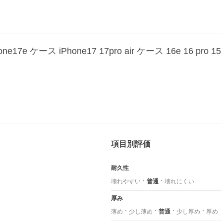
項目別評価
耐久性
壊れやすい
普通
壊れにくい
厚み
薄め
少し薄め
普通
少し厚め
厚め