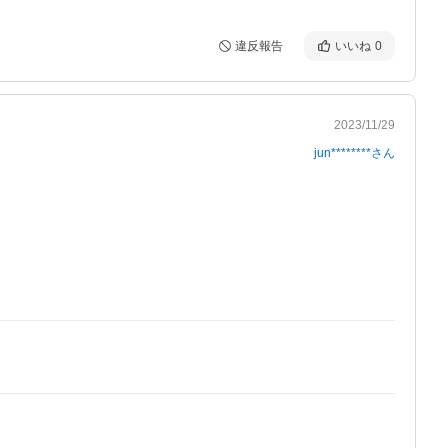
違反報告
いいね
0
2023/11/29
jun********
さん