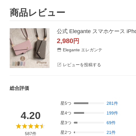
商品レビュー
2,980
円
Elegante エレガンテ
レビューを投稿する
総合評価
星
5
つ
281
件
4.20
星
4
つ
199
件
星
3
つ
69
件
星
2
つ
21
件
587
件