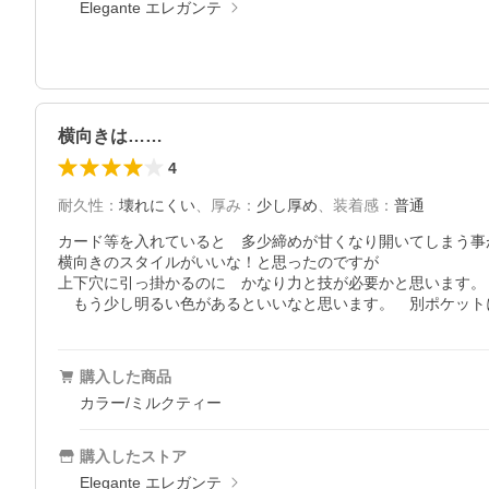
Elegante エレガンテ
横向きは……
4
耐久性
：
壊れにくい
、
厚み
：
少し厚め
、
装着感
：
普通
カード等を入れていると　多少締めが甘くなり開いてしまう事が
横向きのスタイルがいいな！と思ったのですが

上下穴に引っ掛かるのに　かなり力と技が必要かと思います。
　もう少し明るい色があるといいなと思います。　別ポケット
購入した商品
カラー/ミルクティー
購入したストア
Elegante エレガンテ