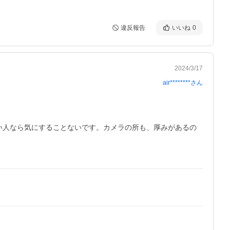
違反報告
いいね
0
2024/3/17
air********
さん
い人なら気にすることないです。カメラの所も、厚みがあるの