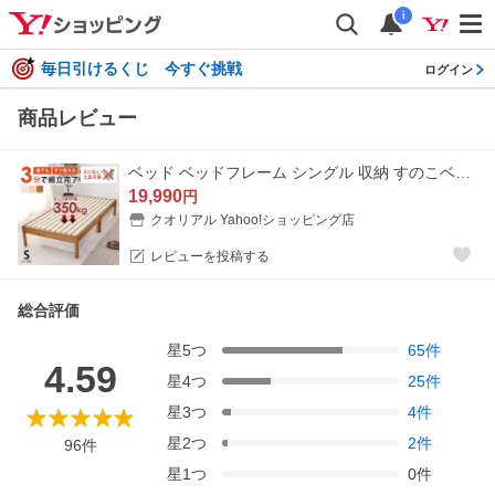
i
毎日引けるくじ 今すぐ挑戦
ログイン
商品レビュー
ベッド ベッドフレーム シングル 収納 すのこベッド シングルベッド すのこ 木製 白 おしゃれ 安い ベット 組み立て簡単 工具不要 耐荷重350kg 頑丈 ネジレス
19,990
円
クオリアル Yahoo!ショッピング店
レビューを投稿する
総合評価
星
5
つ
65
件
4.59
星
4
つ
25
件
星
3
つ
4
件
星
2
つ
2
件
96
件
星
1
つ
0
件