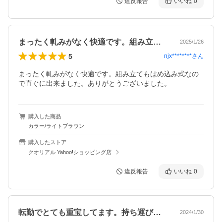
違反報告
いいね
0
まったく軋みがなく快適です。組み立ても…
2025/1/26
5
njx********
さん
まったく軋みがなく快適です。組み立てもはめ込み式なの
で直ぐに出来ました。ありがとうございました。
購入した商品
カラー/ライトブラウン
購入したストア
クオリアル Yahoo!ショッピング店
違反報告
いいね
0
転勤でとても重宝してます。持ち運びもし…
2024/1/30