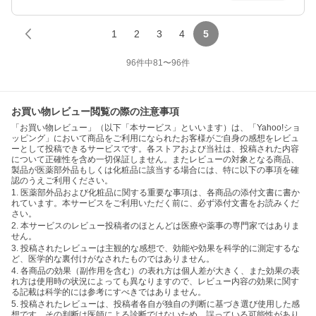
1
2
3
4
5
96
件中
81
〜
96
件
お買い物レビュー閲覧の際の注意事項
「お買い物レビュー」（以下「本サービス」といいます）は、「Yahoo!ショ
ッピング」において商品をご利用になられたお客様がご自身の感想をレビュ
ーとして投稿できるサービスです。各ストアおよび当社は、投稿された内容
について正確性を含め一切保証しません。またレビューの対象となる商品、
製品が医薬部外品もしくは化粧品に該当する場合には、特に以下の事項を確
認のうえご利用ください。
1. 医薬部外品および化粧品に関する重要な事項は、各商品の添付文書に書か
れています。本サービスをご利用いただく前に、必ず添付文書をお読みくだ
さい。
2. 本サービスのレビュー投稿者のほとんどは医療や薬事の専門家ではありま
せん。
3. 投稿されたレビューは主観的な感想で、効能や効果を科学的に測定するな
ど、医学的な裏付けがなされたものではありません。
4. 各商品の効果（副作用を含む）の表れ方は個人差が大きく、また効果の表
れ方は使用時の状況によっても異なりますので、レビュー内容の効果に関す
る記載は科学的には参考にすべきではありません。
5. 投稿されたレビューは、投稿者各自が独自の判断に基づき選び使用した感
想です。その判断は医師による診断ではないため、誤っている可能性があり