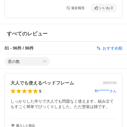
違反報告
いいね
0
すべてのレビュー
81
-
96
件 /
96
件
おすすめ順
星の数
大人でも使えるベッドフレーム
2023/7/24
5
flh********
さん
しっかりした作りで大人でも問題なく使えます。組み立て
もすごく簡単でびっくりしました。ただ塗装は雑です。
購入した商品