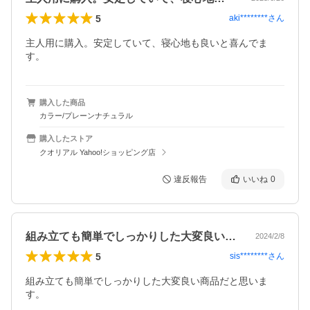
5
aki********
さん
主人用に購入。安定していて、寝心地も良いと喜んでま
す。
購入した商品
カラー/プレーンナチュラル
購入したストア
クオリアル Yahoo!ショッピング店
違反報告
いいね
0
組み立ても簡単でしっかりした大変良い商…
2024/2/8
5
sis********
さん
組み立ても簡単でしっかりした大変良い商品だと思いま
す。