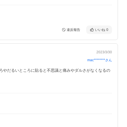
違反報告
いいね
0
2023/3/30
mac********
さん
ろやだるいところに貼ると不思議と痛みやダルさがなくなるの