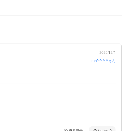
2025/12/4
ran********
さん
違反報告
いいね
0