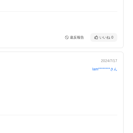
違反報告
いいね
0
2024/7/17
lam********
さん