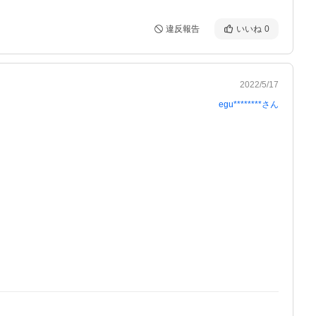
違反報告
いいね
0
2022/5/17
egu********
さん