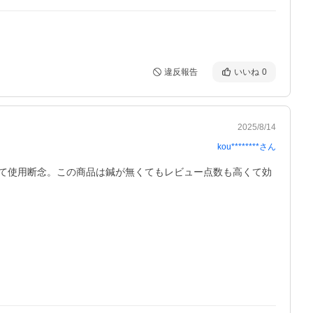
違反報告
いいね
0
2025/8/14
kou********
さん
くて使用断念。この商品は鍼が無くてもレビュー点数も高くて効