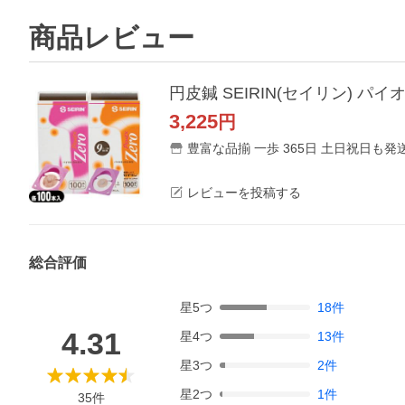
商品レビュー
円皮鍼 SEIRIN(セイリン) パ
3,225
円
豊富な品揃 一歩 365日 土日祝日も発
レビューを投稿する
総合評価
星
5
つ
18
件
4.31
星
4
つ
13
件
星
3
つ
2
件
星
2
つ
1
件
35
件