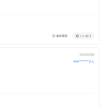
違反報告
いいね
1
2023/10/30
mun********
さん