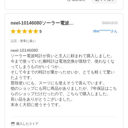
neel-10146080ソーラー電波…
2020/12/13
5
dba********
さん
品質
：
非常に良い
neel-10146080

ソーラー電波時計が良いと主人に頼まれて購入しました。

今まで使っていた腕時計は電池交換が億劫で、使わなくな
ってしまうものがいくつか…

そして今までの時計が重かったせいか、とても軽くて驚い
たようです。

普段使いにも、スーツにも使えそうで喜んでいます。

他のショップにも同じ商品がありましたが、7年保証はこち
らのショップだけだったので、こちらで購入しました。

良い品をありがとうございました。

末永く大切に使うそうです。
購入したストア