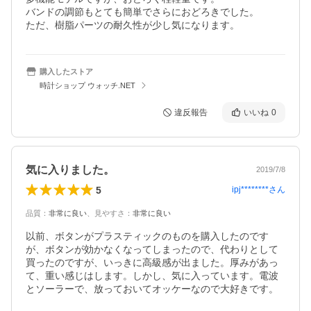
バンドの調節もとても簡単でさらにおどろきでした。

ただ、樹脂パーツの耐久性が少し気になります。
購入したストア
時計ショップ ウォッチ.NET
違反報告
いいね
0
気に入りました。
2019/7/8
5
ipj********
さん
品質
：
非常に良い
、
見やすさ
：
非常に良い
以前、ボタンがプラスティックのものを購入したのです
が、ボタンが効かなくなってしまったので、代わりとして
買ったのですが、いっきに高級感が出ました。厚みがあっ
て、重い感じはします。しかし、気に入っています。電波
とソーラーで、放っておいてオッケーなので大好きです。