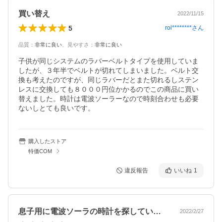
買い替え
2022/11/15
5
rol********
さん
品質
：
非常に良い
、
見やすさ
：
非常に良い
子供が同じシステムのラバーベルトタイプを使用していま
したが、３年半でベルトが切れてしまいました。ベルト交
換も考えたのですが、同じラバーだとまた切れるしステン
レスに交換しても８０００円位かかるのでこの商品に買い
替えました。時計は電波ソーラーなので時刻合わせも必要
ないしとても良いです。
購入したストア
特価COM
違反報告
いいね
1
息子用に電波ソーラの時計を探していたが…
2022/2/27