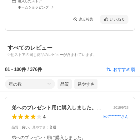
購入したストア
ホームショッピング
違反報告
いいね
0
すべてのレビュー
※他ストアの同じ商品のレビューが含まれています。
81
-
100
件 /
376
件
おすすめ順
星の数
品質
見やすさ
弟へのプレゼント用に購入しました。かな…
2019/9/28
4
kot********
さん
品質
：
良い
、
見やすさ
：
普通
弟へのプレゼント用に購入しました。
