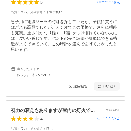
5
air********
さん
品質
：
良い
、
見やすさ
：
非常に良い
息子用に電波ソーラの時計を探していたが、子供に買うに
はどれも高額でしたが、カシオでこの価格で、さらに機能
も充実。重さはかなり軽く、時計をつけ慣れていない人に
は丁度いい感じです。バンドの長さ調整が簡単にできる構
造がよくできていて、この時計を選んであげてよかったと
思います。
購入したストア
わっしょい村JAPAN
違反報告
いいね
0
視力の衰えもありますが屋内の灯火では少…
2020/4/28
4
kat********
さん
品質
：
良い
、
見やすさ
：
良い