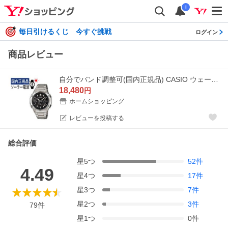
i
毎日引けるくじ 今すぐ挑戦
ログイン
商品レビュー
自分でバンド調整可(国内正規品) CASIO ウェーブセプター ソーラー電波時計 WVQ-M410DE-1A2JF(WVQM410DE1A2JF) 電波/ブラック/ステンレス/アナログ
18,480
円
ホームショッピング
レビューを投稿する
総合評価
星
5
つ
52
件
4.49
星
4
つ
17
件
星
3
つ
7
件
星
2
つ
3
件
79
件
星
1
つ
0
件