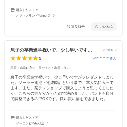
購入したストア
オフィスランドYahoo!店
違反報告
いいね
1
息子の卒業進学祝いで、少し早いですがプ…
2020/1/12
5
ken********
さん
品質
：
非常に良い
、
見やすさ
：
非常に良い
息子の卒業進学祝いで、少し早いですがプレゼントしまし
た。ソーラー電池・電波時計という事で、本人気に入って
ます。また、某テレショップで購入しようと思ってました
が、こちらの方が安かったので決めました。バンドも自分
で調整できるのでOKです。良い買い物をできました。
購入したストア
イーコンビYahoo!店