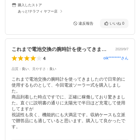
購入したストア
あっと!テラフィ ヤフー店
違反報告
いいね
0
これまで電池交換の腕時計を使ってきまし…
2020/9/7
4
oik********
さん
品質
：
良い
、
見やすさ
：
良い
これまで電池交換の腕時計を使ってきましたので日常的に
使用するものとして、今回電波ソーラー式を購入しまし
た。

商品到着した時点ですでに、正確に稼働しており驚きまし
た。直ぐに説明書の通りに太陽光で半日ほど充電して使用
してますが

視認性も良く、機能的にも大満足です。収納ケースも立派
で贈答品にも適していると思います。購入して良かったで
す。