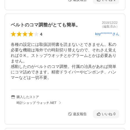
2018/12/22
ベルトのコマ調整がとても簡単。
（編集済み）
4
koy********
さん
各種の設定には取扱説明書を読まないとできません。私の
必要な機能は海外での時刻切り替えなので、それさえ覚え
ればＯＫ。ストップウオッチとかアラームとかは必要あり
ません。

感動したのがベルトのコマ調整。付属の冶具があれば簡単
にコマ詰めできます。精密ドライバーやピンポンチ、ハン
マーなどは一切不要。
購入したストア
時計ショップ ウォッチ.NET
違反報告
いいね
0