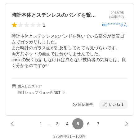
2018/7/5
時計本体とステンレスのバンドを繋いでい…
（編集済み）
1
nor********
さん
時計本体とステンレスのバンドを繋いでいる部分が硬質ゴ
ムでガッカリしました。

また時計のガラス面が乱反射してとても見づらいです。

両方共ネットの画面では分かりませんでした。

casioの安く設計しなければ成らない技術者の気持ちは、良
く分かるのですが!!
購入したストア
時計ショップ ウォッチ.NET
違反報告
いいね
1
1
...
3
4
5
6
7
375
件中
81
〜
100
件