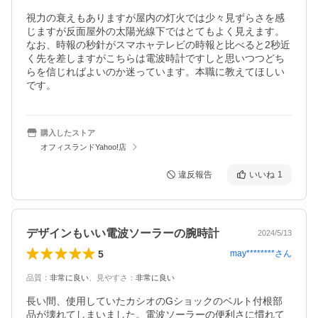
視力の衰えもありますが屋内の灯火では少々見ずらさを感
じますが反面屋外の太陽光線下ではとてもよく見えます。

なお、時報の秒針がスマホャテレビの時報と比べると2秒近
く先を差しますがこちらは電波時計ですしと思いつつどち
らを信じればよいのか迷っています。本職に教えてほしい
です。
購入したストア
オフィスランドYahoo!店
違反報告
いいね
1
デザインもいい電波ソーラーの腕時計
2024/5/13
5
may********
さん
品質
：
非常に良い
、
見やすさ
：
非常に良い
長い間、使用していたカシオのGショックのベルト付根部
品が壊れてしまいました。電波ソーラーの便利さに慣れて