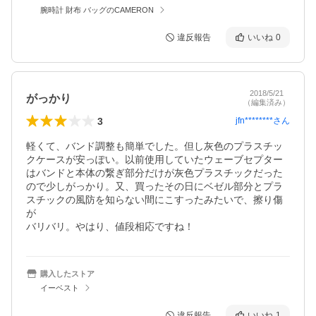
腕時計 財布 バッグのCAMERON
違反報告
いいね
0
2018/5/21
がっかり
（編集済み）
3
jfn********
さん
軽くて、バンド調整も簡単でした。但し灰色のプラスチッ
クケースが安っぽい。以前使用していたウェーブセプター
はバンドと本体の繋ぎ部分だけが灰色プラスチックだった
ので少しがっかり。又、買ったその日にベゼル部分とプラ
スチックの風防を知らない間にこすったみたいで、擦り傷
が

バリバリ。やはり、値段相応ですね！
購入したストア
イーベスト
違反報告
いいね
1