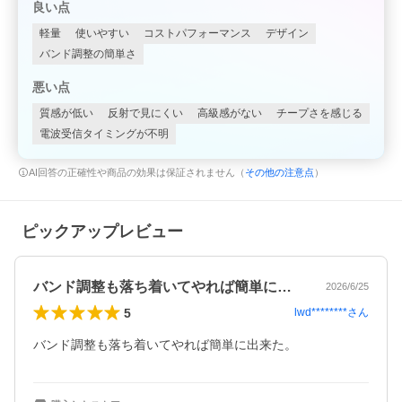
良い点
軽量
使いやすい
コストパフォーマンス
デザイン
バンド調整の簡単さ
悪い点
質感が低い
反射で見にくい
高級感がない
チープさを感じる
電波受信タイミングが不明
AI回答の正確性や商品の効果は保証されません（
その他の注意点
）
ピックアップレビュー
バンド調整も落ち着いてやれば簡単に出来…
2026/6/25
5
lwd********
さん
バンド調整も落ち着いてやれば簡単に出来た。