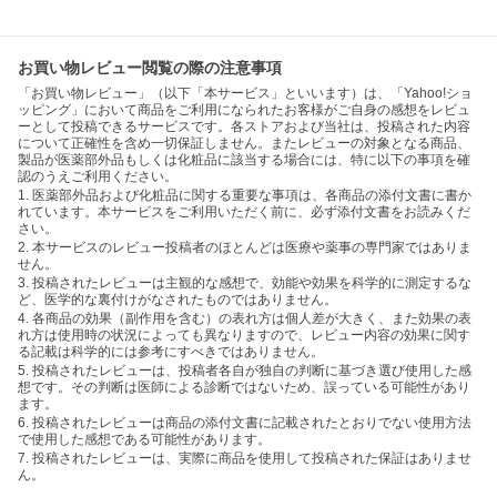
お買い物レビュー閲覧の際の注意事項
「お買い物レビュー」（以下「本サービス」といいます）は、「Yahoo!ショ
ッピング」において商品をご利用になられたお客様がご自身の感想をレビュ
ーとして投稿できるサービスです。各ストアおよび当社は、投稿された内容
について正確性を含め一切保証しません。またレビューの対象となる商品、
製品が医薬部外品もしくは化粧品に該当する場合には、特に以下の事項を確
認のうえご利用ください。
1. 医薬部外品および化粧品に関する重要な事項は、各商品の添付文書に書か
れています。本サービスをご利用いただく前に、必ず添付文書をお読みくだ
さい。
2. 本サービスのレビュー投稿者のほとんどは医療や薬事の専門家ではありま
せん。
3. 投稿されたレビューは主観的な感想で、効能や効果を科学的に測定するな
ど、医学的な裏付けがなされたものではありません。
4. 各商品の効果（副作用を含む）の表れ方は個人差が大きく、また効果の表
れ方は使用時の状況によっても異なりますので、レビュー内容の効果に関す
る記載は科学的には参考にすべきではありません。
5. 投稿されたレビューは、投稿者各自が独自の判断に基づき選び使用した感
想です。その判断は医師による診断ではないため、誤っている可能性があり
ます。
6. 投稿されたレビューは商品の添付文書に記載されたとおりでない使用方法
で使用した感想である可能性があります。
7. 投稿されたレビューは、実際に商品を使用して投稿された保証はありませ
ん。