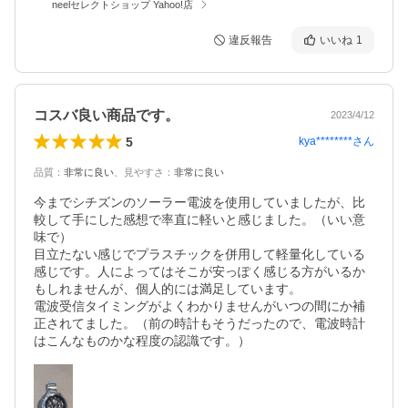
neelセレクトショップ Yahoo!店
違反報告
いいね
1
コスバ良い商品です。
2023/4/12
5
kya********
さん
品質
：
非常に良い
、
見やすさ
：
非常に良い
今までシチズンのソーラー電波を使用していましたが、比
較して手にした感想で率直に軽いと感じました。（いい意
味で）

目立たない感じでプラスチックを併用して軽量化している
感じです。人によってはそこが安っぽく感じる方がいるか
もしれませんが、個人的には満足しています。

電波受信タイミングがよくわかりませんがいつの間にか補
正されてました。（前の時計もそうだったので、電波時計
はこんなものかな程度の認識です。）