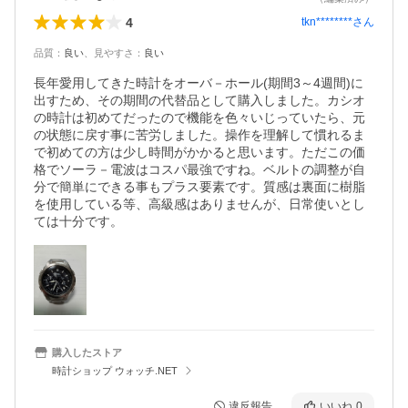
4
tkn********
さん
品質
：
良い
、
見やすさ
：
良い
長年愛用してきた時計をオーバ－ホール(期間3～4週間)に
出すため、その期間の代替品として購入しました。カシオ
の時計は初めてだったので機能を色々いじっていたら、元
の状態に戻す事に苦労しました。操作を理解して慣れるま
で初めての方は少し時間がかかると思います。ただこの価
格でソーラ－電波はコスパ最強ですね。ベルトの調整が自
分で簡単にできる事もプラス要素です。質感は裏面に樹脂
を使用している等、高級感はありませんが、日常使いとし
ては十分です。
購入したストア
時計ショップ ウォッチ.NET
違反報告
いいね
0