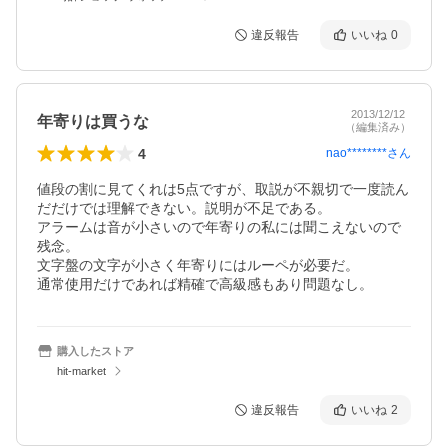
違反報告
いいね
0
2013/12/12
年寄りは買うな
（編集済み）
4
nao********
さん
値段の割に見てくれは5点ですが、取説が不親切で一度読ん
だだけでは理解できない。説明が不足である。

アラームは音が小さいので年寄りの私には聞こえないので
残念。

文字盤の文字が小さく年寄りにはルーペが必要だ。

通常使用だけであれば精確で高級感もあり問題なし。
購入したストア
hit-market
違反報告
いいね
2