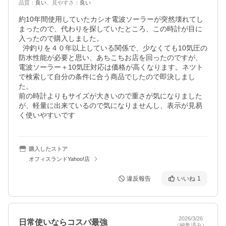
品質
：
良い
、
見やすさ
：
良い
約10年間使用していたカシオ電波ソーラーが突然壊れてし
まったので、代わりを探していたところ、この時計が目に
入ったので購入しました。

  沖釣りを４０年以上している関係で、少なくても10気圧の
防水性能が必要と思い、あちこちお店を回ったのですが、
電波ソーラー＋10気圧対応は価格が高くなります。ネツト
で検索して自分の条件に合う商品でしたので即決しまし
た。

前の時計よりもサイズが大きいので重さが気になりました
が、軽量に出来ているので気になりませんし、表示が見易
く使いやすいです
購入したストア
オフィスランドYahoo!店
違反報告
いいね
1
2026/3/26
日常使いならコスパ最強
（編集済み）