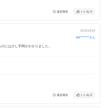
違反報告
いいね
0
2022/10/16
sbt********
さん
るのには少し手間がかかりました。
違反報告
いいね
0