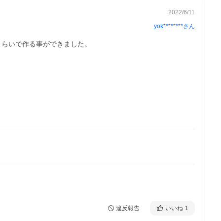
2022/6/11
yok********
さん
くらいで作る事ができました。
違反報告
いいね
1