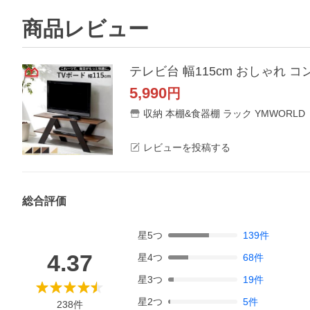
商品レビュー
5,990
円
収納 本棚&食器棚 ラック YMWORLD
レビューを投稿する
総合評価
星
5
つ
139
件
4.37
星
4
つ
68
件
星
3
つ
19
件
星
2
つ
5
件
238
件