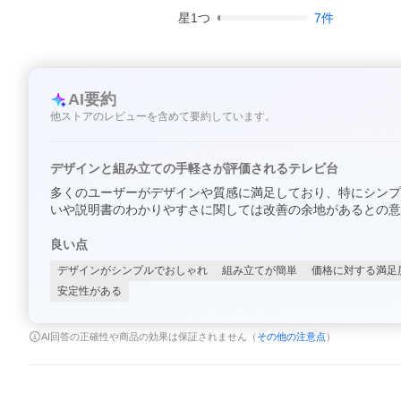
星
1
つ
7
件
AI要約
他ストアのレビューを含めて要約しています。
デザインと組み立ての手軽さが評価されるテレビ台
多くのユーザーがデザインや質感に満足しており、特にシンプ
いや説明書のわかりやすさに関しては改善の余地があるとの意
良い点
デザインがシンプルでおしゃれ
組み立てが簡単
価格に対する満足
安定性がある
AI回答の正確性や商品の効果は保証されません（
その他の注意点
）