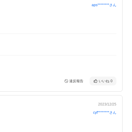
aps********
さん
違反報告
いいね
0
2023/12/25
cyf********
さん