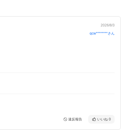
2026/8/3
qcw********
さん
違反報告
いいね
0