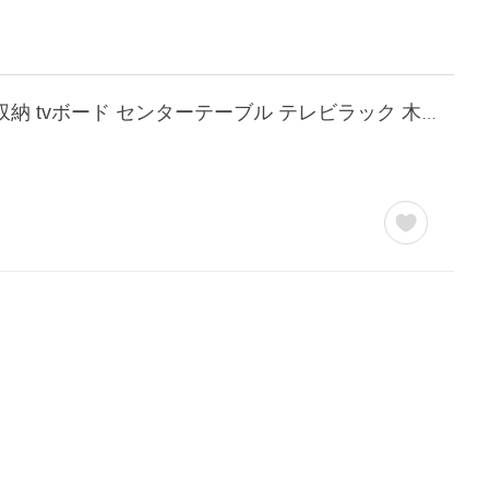
テレビ台 幅115cm おしゃれ コンパクト テレビボード ローボード ロータイプ リビング収納 tvボード センターテーブル テレビラック 木製 棚 AVラック tvラック