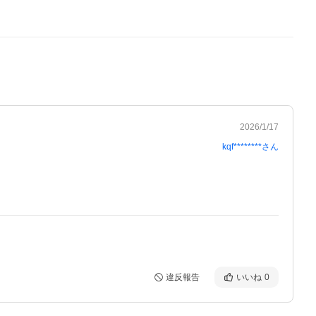
2026/1/17
kqf********
さん
違反報告
いいね
0