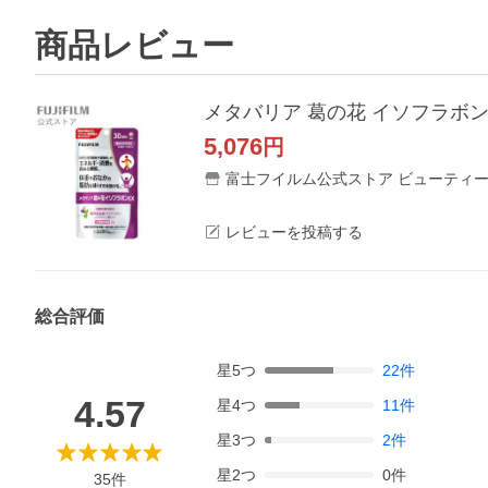
商品レビュー
メタバリア 葛の花 イソフラボン 
5,076
円
富士フイルム公式ストア ビューティー
レビューを投稿する
総合評価
星
5
つ
22
件
4.57
星
4
つ
11
件
星
3
つ
2
件
星
2
つ
0
件
35
件