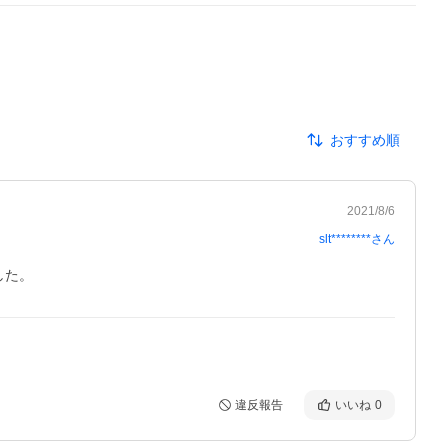
おすすめ順
2021/8/6
slt********
さん
した。
違反報告
いいね
0