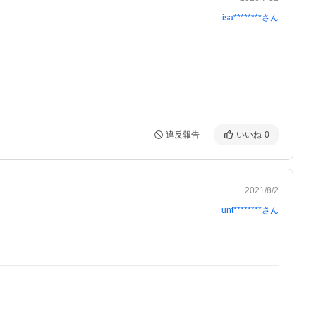
isa********
さん
違反報告
いいね
0
2021/8/2
unt********
さん