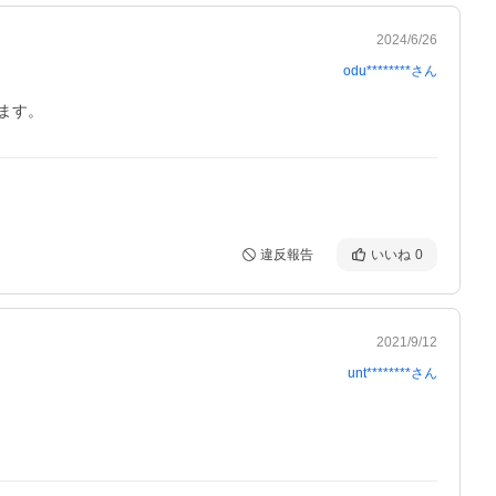
2024/6/26
odu********
さん
ます。
違反報告
いいね
0
2021/9/12
unt********
さん