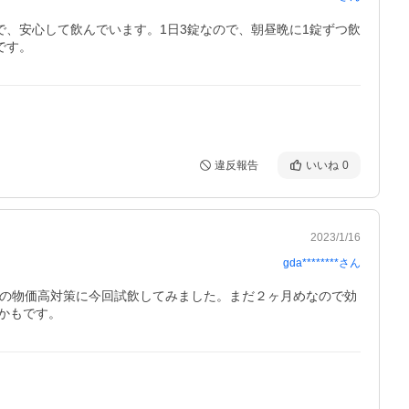
で、安心して飲んでいます。1日3錠なので、朝昼晩に1錠ずつ飲
です。
違反報告
いいね
0
2023/1/16
gda********
さん
近の物価高対策に今回試飲してみました。まだ２ヶ月めなので効
かもです。