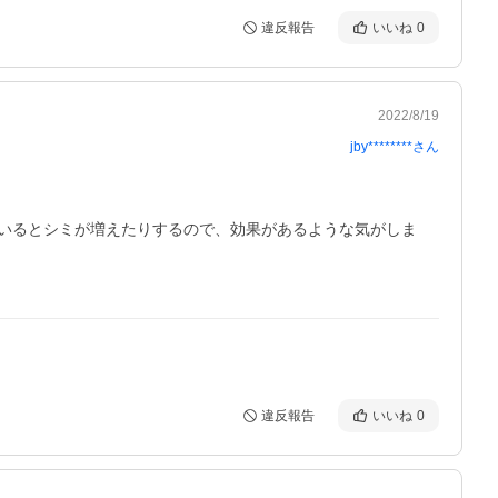
違反報告
いいね
0
2022/8/19
jby********
さん
いるとシミが増えたりするので、効果があるような気がしま
違反報告
いいね
0