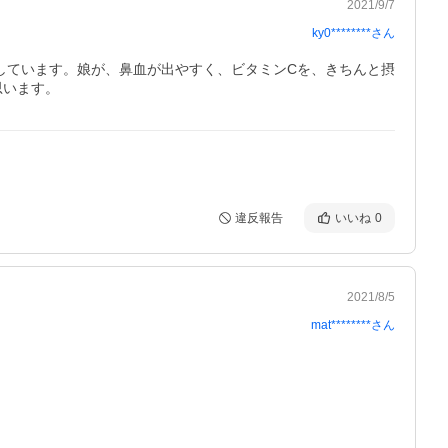
2021/9/7
ky0********
さん
しています。娘が、鼻血が出やすく、ビタミンCを、きちんと摂
思います。
違反報告
いいね
0
2021/8/5
mat********
さん