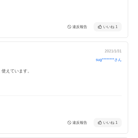
違反報告
いいね
1
2021/1/31
sug********
さん
使えています。

違反報告
いいね
1