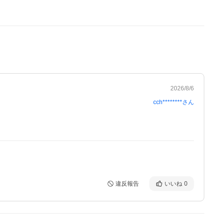
2026/8/6
cch********
さん
違反報告
いいね
0