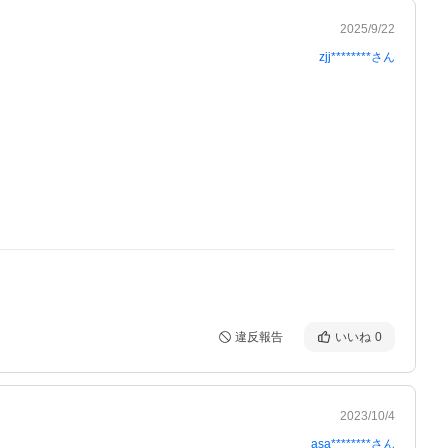
2025/9/22
zjj********
さん
違反報告
いいね
0
2023/10/4
asa********
さん