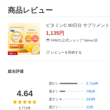
商品レビュー
ビタミンC 90日分 サプリメント 
1,135
円
FANCL公式ショップ Yahoo!店
レビューを投稿する
総合評価
星
5
つ
2,714
件
4.64
星
4
つ
795
件
星
3
つ
243
件
星
2
つ
12
件
3,772
件