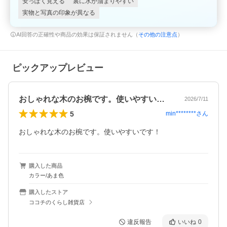
安っぽく見える
裏に水が溜まりやすい
実物と写真の印象が異なる
AI回答の正確性や商品の効果は保証されません（
その他の注意点
）
ピックアップレビュー
おしゃれな木のお椀です。使いやすいです…
2026/7/11
5
min********
さん
おしゃれな木のお椀です。使いやすいです！
購入した商品
カラー/あま色
購入したストア
ココチのくらし雑貨店
違反報告
いいね
0