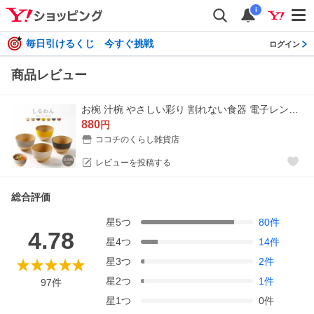
i
毎日引けるくじ 今すぐ挑戦
ログイン
商品レビュー
お椀 汁椀 やさしい彩り 割れない食器 電子レンジ対応 食洗機対応 味噌汁椀 日本製 木のお椀 木目 おしゃれ bpa フリー 抗菌 軽い 軽量 スタッキング 和モダン
880
円
ココチのくらし雑貨店
レビューを投稿する
総合評価
星
5
つ
80
件
4.78
星
4
つ
14
件
星
3
つ
2
件
星
2
つ
1
件
97
件
星
1
つ
0
件