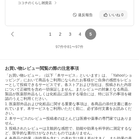
ココチのくらし雑貨店
違反報告
いいね
0
1
2
3
4
5
97
件中
81
〜
97
件
お買い物レビュー閲覧の際の注意事項
「お買い物レビュー」（以下「本サービス」といいます）は、「Yahoo!ショ
ッピング」において商品をご利用になられたお客様がご自身の感想をレビュ
ーとして投稿できるサービスです。各ストアおよび当社は、投稿された内容
について正確性を含め一切保証しません。またレビューの対象となる商品、
製品が医薬部外品もしくは化粧品に該当する場合には、特に以下の事項を確
認のうえご利用ください。
1. 医薬部外品および化粧品に関する重要な事項は、各商品の添付文書に書か
れています。本サービスをご利用いただく前に、必ず添付文書をお読みくだ
さい。
2. 本サービスのレビュー投稿者のほとんどは医療や薬事の専門家ではありま
せん。
3. 投稿されたレビューは主観的な感想で、効能や効果を科学的に測定するな
ど、医学的な裏付けがなされたものではありません。
4. 各商品の効果（副作用を含む）の表れ方は個人差が大きく、また効果の表