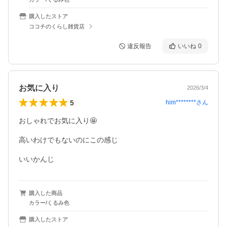
購入したストア
ココチのくらし雑貨店
違反報告
いいね
0
お気に入り
2026/3/4
5
him********
さん
おしゃれでお気に入り🤩

高いわけでもないのにこの感じ

いいかんじ
購入した商品
カラー/くるみ色
購入したストア