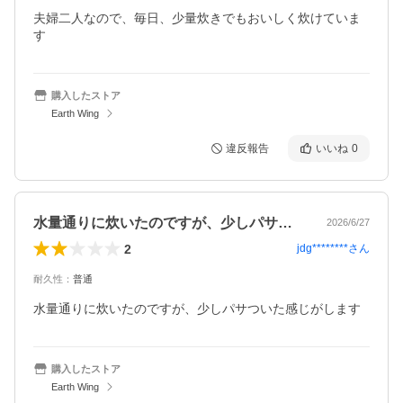
夫婦二人なので、毎日、少量炊きでもおいしく炊けていま
す
購入したストア
Earth Wing
違反報告
いいね
0
水量通りに炊いたのですが、少しパサつい…
2026/6/27
2
jdg********
さん
耐久性
：
普通
購入したストア
Earth Wing