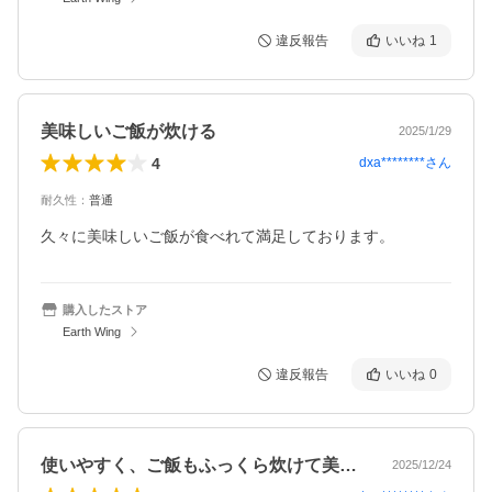
違反報告
いいね
1
美味しいご飯が炊ける
2025/1/29
4
dxa********
さん
耐久性
：
普通
久々に美味しいご飯が食べれて満足しております。
購入したストア
Earth Wing
違反報告
いいね
0
使いやすく、ご飯もふっくら炊けて美味し…
2025/12/24