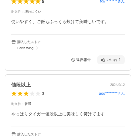
5
txw********
さん
耐久性
：
壊れにくい
使いやすく、ご飯もふっくら炊けて美味しいです。
購入したストア
Earth Wing
違反報告
いいね
1
値段以上
2024/9/12
3
aoq********
さん
耐久性
：
普通
やっぱりタイガー値段以上に美味しく焚けてます
購入したストア