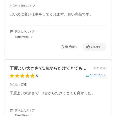
耐久性
：
壊れにくい
安いのに良い仕事をしてくれます。良い商品です。
購入したストア
Earth Wing
違反報告
いいね
1
丁度よい大きさで1合からたけてとても良…
2023/10/8
5
vxr********
さん
耐久性
：
普通
丁度よい大きさで　1合からたけてとても良かった。
購入したストア
Earth Wing