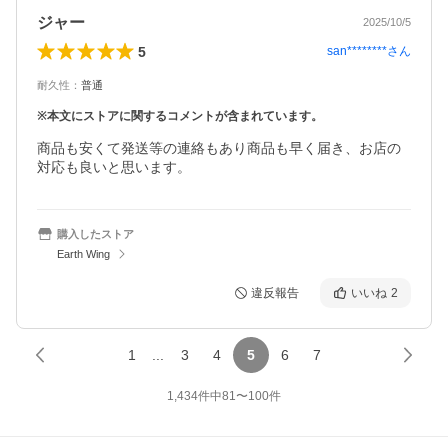
ジャー
2025/10/5
5
san********
さん
耐久性
：
普通
※本文にストアに関するコメントが含まれています。
商品も安くて発送等の連絡もあり商品も早く届き、お店の
対応も良いと思います。
購入したストア
Earth Wing
違反報告
いいね
2
1
...
3
4
5
6
7
1,434
件中
81
〜
100
件