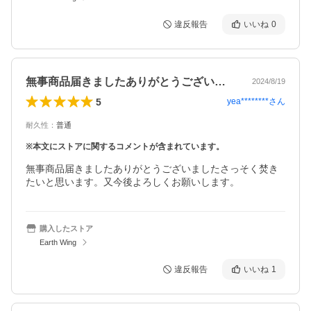
違反報告
いいね
0
無事商品届きましたありがとうございまし…
2024/8/19
5
yea********
さん
耐久性
：
普通
※本文にストアに関するコメントが含まれています。
無事商品届きましたありがとうございましたさっそく焚き
たいと思います。又今後よろしくお願いします。
購入したストア
Earth Wing
違反報告
いいね
1