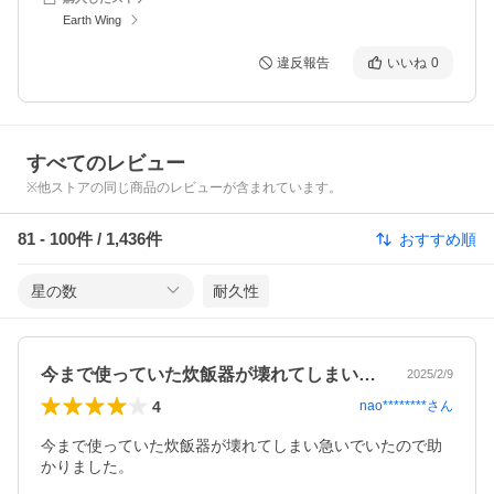
Earth Wing
違反報告
いいね
0
すべてのレビュー
※他ストアの同じ商品のレビューが含まれています。
81
-
100
件 /
1,436
件
おすすめ順
星の数
耐久性
今まで使っていた炊飯器が壊れてしまい急…
2025/2/9
4
nao********
さん
今まで使っていた炊飯器が壊れてしまい急いでいたので助
かりました。