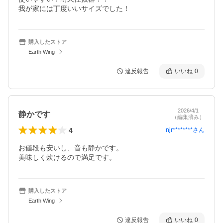
我が家には丁度いいサイズでした！
購入したストア
Earth Wing
違反報告
いいね
0
2026/4/1
静かです
（編集済み）
4
njr********
さん
お値段も安いし、音も静かです。

購入したストア
Earth Wing
違反報告
いいね
0