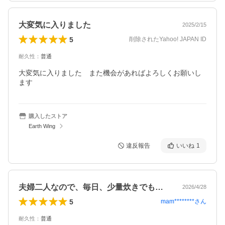
大変気に入りました
2025/2/15
5
削除されたYahoo! JAPAN ID
耐久性
：
普通
大変気に入りました　また機会があればよろしくお願いし
ます
購入したストア
Earth Wing
違反報告
いいね
1
夫婦二人なので、毎日、少量炊きでもおい…
2026/4/28
5
mam********
さん
耐久性
：
普通