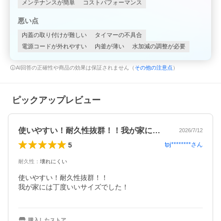
メンテナンスが簡単
コストパフォーマンス
悪い点
内蓋の取り付けが難しい
タイマーの不具合
電源コードが外れやすい
内釜が薄い
水加減の調整が必要
AI回答の正確性や商品の効果は保証されません（
その他の注意点
）
ピックアップレビュー
使いやすい！耐久性抜群！！我が家には丁…
2026/7/12
5
tpj********
さん
耐久性
：
壊れにくい
使いやすい！耐久性抜群！！

我が家には丁度いいサイズでした！
購入したストア