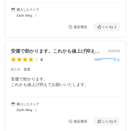
購入したストア
Earth Wing
違反報告
いいね
1
安価で助かります。これかも値上げ抑えで…
2026/2/4
4
nom********
さん
耐久性
：
普通
安価で助かります。

これかも値上げ抑えでお願いいたします。
購入したストア
Earth Wing
違反報告
いいね
0