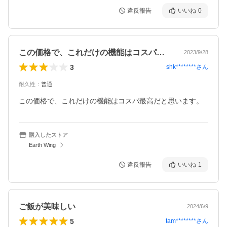
違反報告
いいね
0
この価格で、これだけの機能はコスパ最高…
2023/9/28
3
shk********
さん
耐久性
：
普通
この価格で、これだけの機能はコスパ最高だと思います。
購入したストア
Earth Wing
違反報告
いいね
1
ご飯が美味しい
2024/6/9
5
tam********
さん