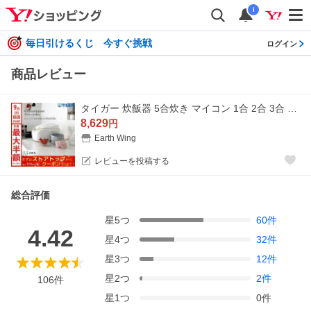
i
毎日引けるくじ 今すぐ挑戦
ログイン
商品レビュー
タイガー 炊飯器 5合炊き マイコン 1合 2合 3合 4合 5.5合 黒遠赤厚釜 エコ 調理 ホワイト 無洗米 tiger タイガー魔法瓶 JBH-G101
8,629
円
Earth Wing
レビューを投稿する
総合評価
星
5
つ
60
件
4.42
星
4
つ
32
件
星
3
つ
12
件
星
2
つ
2
件
106
件
星
1
つ
0
件