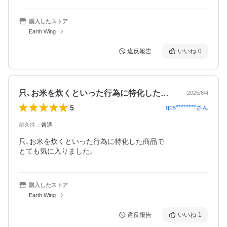
購入したストア
Earth Wing
違反報告
いいね
0
只､お米を炊くといった行為に特化した商…
2025/6/4
5
qps********
さん
耐久性
：
普通
只､お米を炊くといった行為に特化した商品で

購入したストア
Earth Wing
違反報告
いいね
1