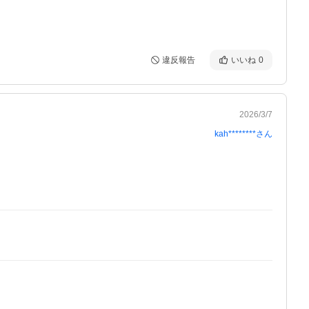
違反報告
いいね
0
2026/3/7
kah********
さん