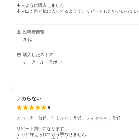
主人ように購入しました

主人曰く割と気に入ってるようで、リピートしたいといってい
投稿者情報
20代
購入したストア
シーアール・ラボ
テカらない
5
カバー力
：
普通
、
仕上がり
：
普通
、
メイク持ち
：
普通
リピート買いになります。

テカリ抑えられてもう手放せません。
