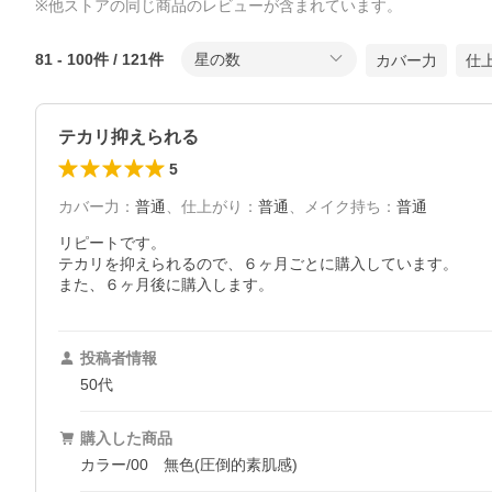
※他ストアの同じ商品のレビューが含まれています。
81
-
100
件 /
121
件
星の数
カバー力
仕
テカリ抑えられる
5
カバー力
：
普通
、
仕上がり
：
普通
、
メイク持ち
：
普通
リピートです。

テカリを抑えられるので、６ヶ月ごとに購入しています。

また、６ヶ月後に購入します。
投稿者情報
50代
購入した商品
カラー/00 無色(圧倒的素肌感)