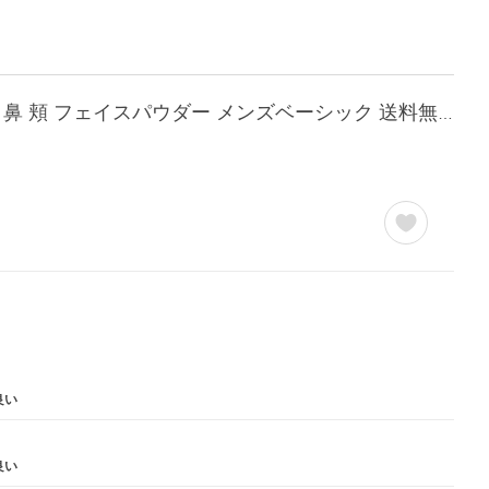
【販売累計100,000本突破】 テカリ防止パウダー テカリ テカリ防止 メンズ パウダー 顔 鼻 頬 フェイスパウダー メンズベーシック 送料無料
良い
良い