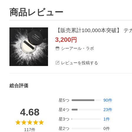
商品レビュー
3,200
円
シーアール・ラボ
レビューを投稿する
総合評価
星
5
つ
90
件
4.68
星
4
つ
23
件
星
3
つ
1
件
星
2
つ
0
件
117
件