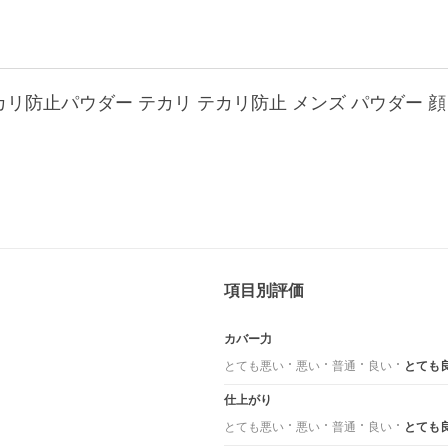
項目別評価
カバー力
とても悪い
悪い
普通
良い
とても
仕上がり
とても悪い
悪い
普通
良い
とても