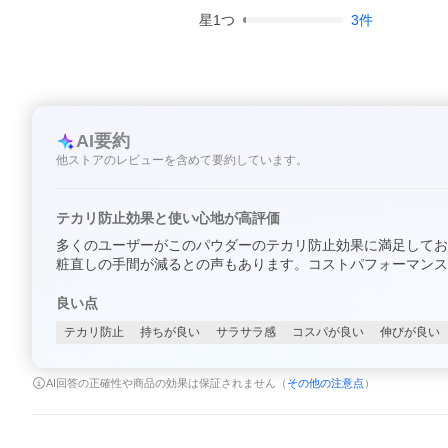
星
1
つ
3
件
AI要約
他ストアのレビューを含めて要約しています。
テカリ防止効果と使い心地が高評価
多くのユーザーがこのパウダーのテカリ防止効果に満足してお
粧直しの手間が減るとの声もあります。コストパフォーマンス
良い点
テカリ防止
持ちが良い
サラサラ感
コスパが良い
伸びが良い
AI回答の正確性や商品の効果は保証されません（
その他の注意点
）