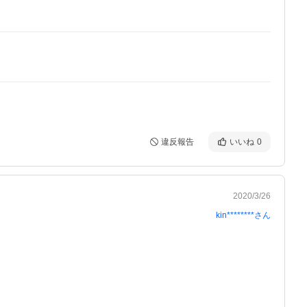
違反報告
いいね
0
2020/3/26
kin********
さん