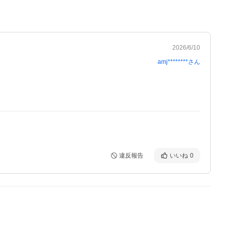
2026/6/10
amj********
さん
違反報告
いいね
0