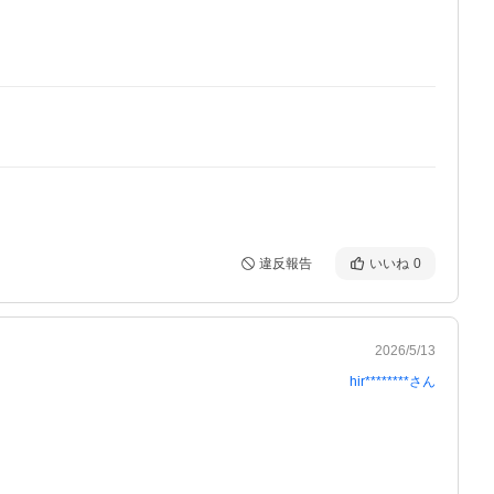
違反報告
いいね
0
2026/5/13
hir********
さん