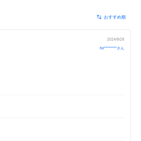
おすすめ順
2024/9/28
hir********
さん