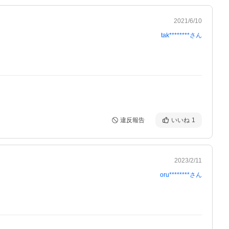
2021/6/10
tak********
さん
。
違反報告
いいね
1
2023/2/11
oru********
さん