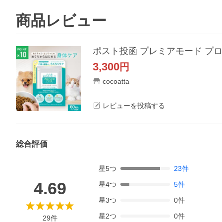
商品レビュー
3,300
円
cocoatta
レビューを投稿する
総合評価
星
5
つ
23
件
4.69
星
4
つ
5
件
星
3
つ
0
件
星
2
つ
0
件
29
件