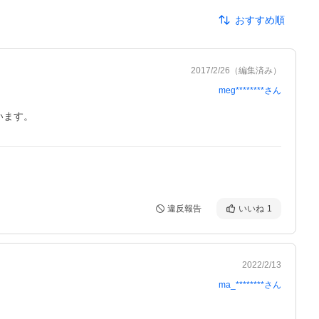
おすすめ順
2017/2/26
（編集済み）
meg********
さん
います。
違反報告
いいね
1
2022/2/13
ma_********
さん