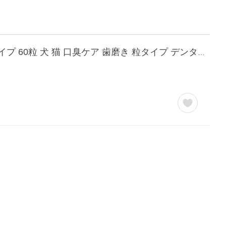
ポスト投函 プレミアモード プロバイオデンタルペット 犬・猫・小動物用 タブレットタイプ 60粒 犬 猫 口臭ケア 歯磨き 粒タイプ デンタルケア