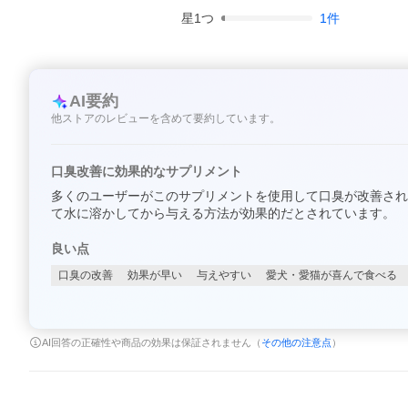
星
1
つ
1
件
AI要約
他ストアのレビューを含めて要約しています。
口臭改善に効果的なサプリメント
多くのユーザーがこのサプリメントを使用して口臭が改善され
て水に溶かしてから与える方法が効果的だとされています。
良い点
口臭の改善
効果が早い
与えやすい
愛犬・愛猫が喜んで食べる
AI回答の正確性や商品の効果は保証されません（
その他の注意点
）