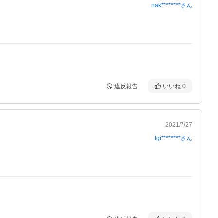
nak********
さん
違反報告
いいね
0
2021/7/27
lgi********
さん