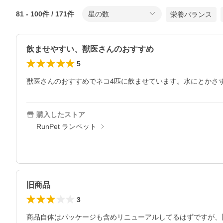
81
-
100
件 /
171
件
星の数
栄養バランス
飲ませやすい、獣医さんのおすすめ
5
獣医さんのおすすめでネコ4匹に飲ませています。水にとかさ
購入したストア
RunPet ランペット
旧商品
3
商品自体はパッケージも含めリニューアルしてるはずですが、旧