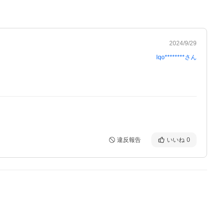
2024/9/29
lqo********
さん
違反報告
いいね
0