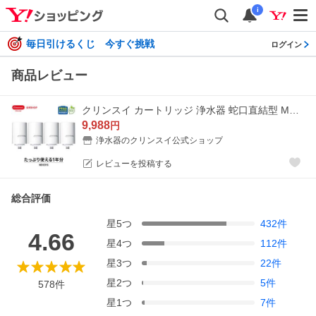
i
毎日引けるくじ 今すぐ挑戦
ログイン
商品レビュー
クリンスイ カートリッジ 浄水器 蛇口直結型 MDC01S 4個 MONOシリーズ 交換カートリッジ [MDC01SSP-DC]
9,988
円
浄水器のクリンスイ公式ショップ
レビューを投稿する
総合評価
星
5
つ
432
件
4.66
星
4
つ
112
件
星
3
つ
22
件
星
2
つ
5
件
578
件
星
1
つ
7
件