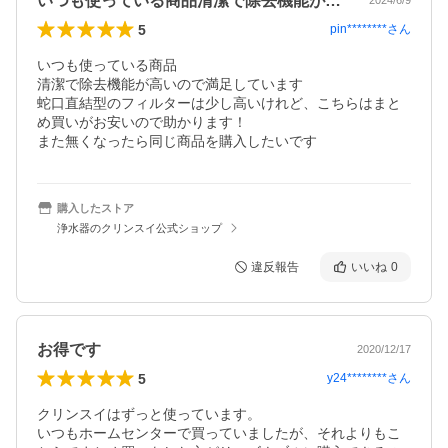
いつも使っている商品清潔で除去機能が高…
2024/6/9
5
pin********
さん
いつも使っている商品

清潔で除去機能が高いので満足しています

蛇口直結型のフィルターは少し高いけれど、こちらはまと
め買いがお安いので助かります！

また無くなったら同じ商品を購入したいです
購入したストア
浄水器のクリンスイ公式ショップ
違反報告
いいね
0
お得です
2020/12/17
5
y24********
さん
クリンスイはずっと使っています。

いつもホームセンターで買っていましたが、それよりもこ