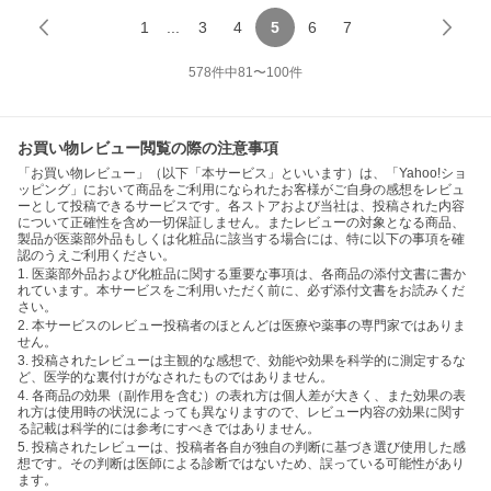
1
...
3
4
5
6
7
578
件中
81
〜
100
件
お買い物レビュー閲覧の際の注意事項
「お買い物レビュー」（以下「本サービス」といいます）は、「Yahoo!ショ
ッピング」において商品をご利用になられたお客様がご自身の感想をレビュ
ーとして投稿できるサービスです。各ストアおよび当社は、投稿された内容
について正確性を含め一切保証しません。またレビューの対象となる商品、
製品が医薬部外品もしくは化粧品に該当する場合には、特に以下の事項を確
認のうえご利用ください。
1. 医薬部外品および化粧品に関する重要な事項は、各商品の添付文書に書か
れています。本サービスをご利用いただく前に、必ず添付文書をお読みくだ
さい。
2. 本サービスのレビュー投稿者のほとんどは医療や薬事の専門家ではありま
せん。
3. 投稿されたレビューは主観的な感想で、効能や効果を科学的に測定するな
ど、医学的な裏付けがなされたものではありません。
4. 各商品の効果（副作用を含む）の表れ方は個人差が大きく、また効果の表
れ方は使用時の状況によっても異なりますので、レビュー内容の効果に関す
る記載は科学的には参考にすべきではありません。
5. 投稿されたレビューは、投稿者各自が独自の判断に基づき選び使用した感
想です。その判断は医師による診断ではないため、誤っている可能性があり
ます。