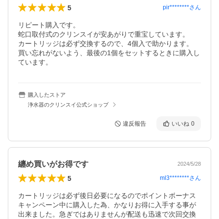
5
pir********
さん
リピート購入です。

蛇口取付式のクリンスイが安あがりで重宝しています。

カートリッジは必ず交換するので、4個入で助かります。

買い忘れがないよう、最後の1個をセットするときに購入し
ています。
購入したストア
浄水器のクリンスイ公式ショップ
違反報告
いいね
0
纏め買いがお得です
2024/5/28
5
ml3********
さん
カートリッジは必ず後日必要になるのでポイントボーナス
キャンペーン中に購入した為、かなりお得に入手する事が
出来ました。急ぎではありませんが配送も迅速で次回交換