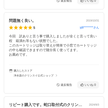
違反報告
いいね
0
問題無く良い。
2019/10/31
5
yj8********
さん
今回　訳ありと言う事で購入しましたが全くと言って良い
程　箱潰れ等もない状態でした。

このカートリッジは取り替えが簡単で小窓でカートリッジ
の中も確認できますので随分長く使ってます。

お薦めです。
購入したストア
浄水器のクリンスイ公式ショップ
違反報告
いいね
0
リピート購入です。蛇口取付式のクリンス…
2024/9/3