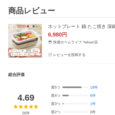
商品レビュー
6,980
円
快適ホームライフ Yahoo!店
レビューを投稿する
総合評価
星
5
つ
19
件
4.69
星
4
つ
6
件
星
3
つ
1
件
星
2
つ
0
件
26
件