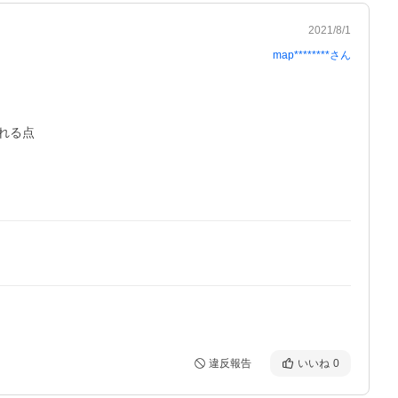
2021/8/1
map********
さん
る点

違反報告
いいね
0