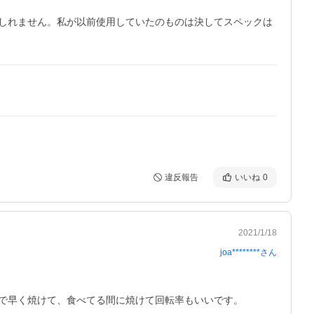
しれません。私が以前使用していたのものは決してスペックは
違反報告
いいね
0
2021/1/18
joa********
さん
で早く焼けて、食べてる間に焼けて回転率もいいです。
