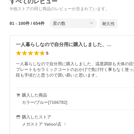
すべてのレビュー
※他ストアの同じ商品のレビューが含まれています。
81
-
100
件 /
654
件
星の数
耐久性
一人暮らしなので自分用に購入しました、…
5
一人暮らしなので自分用に購入しました、温度調節も大体の目
プレートもセラミックコートのおかげで焦げ付く事もなく使っ
段も手頃だと思うので買い易いと思います。
購入した商品
カラー/ブルー[7166782]
購入したストア
メガストア Yahoo!店