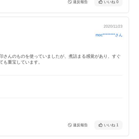
違反報告
いいね
0
2020/11/23
moc********
さん
印さんのものを使っていましたが、煮詰まる感覚があり、すぐ
ても重宝しています。
違反報告
いいね
1