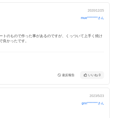
2020/12/25
mue********
さん
ートのもので作った事があるのですが、くっついて上手く焼け
で良かったです。
違反報告
いいね
0
2023/5/23
gnn********
さん