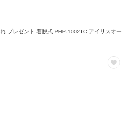
ホットプレート 鍋 たこ焼き 深鍋 プレート2種 最大250℃ 温度調節可 コンパクト おしゃれ プレゼント 着脱式 PHP-1002TC アイリスオーヤマ * (AMZ)