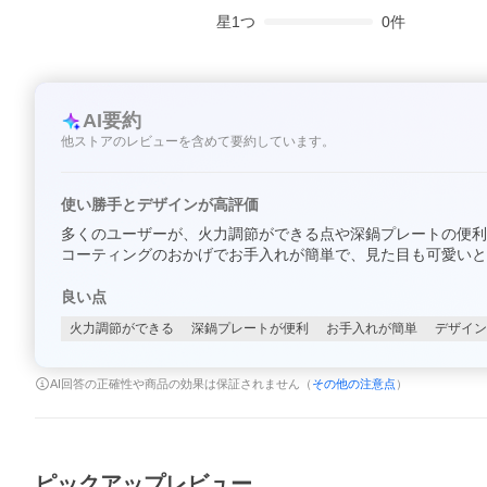
星
1
つ
0
件
AI要約
他ストアのレビューを含めて要約しています。
使い勝手とデザインが高評価
多くのユーザーが、火力調節ができる点や深鍋プレートの便利
コーティングのおかげでお手入れが簡単で、見た目も可愛いと
良い点
火力調節ができる
深鍋プレートが便利
お手入れが簡単
デザイン
AI回答の正確性や商品の効果は保証されません（
その他の注意点
）
ピックアップレビュー