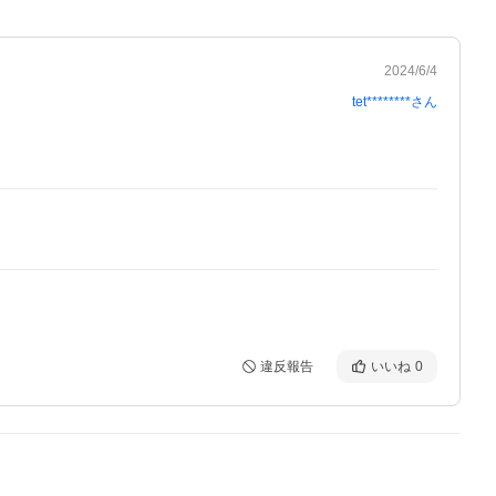
2024/6/4
tet********
さん
違反報告
いいね
0